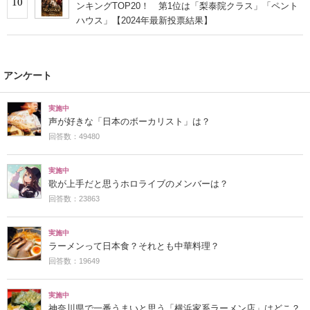
10
ンキングTOP20！ 第1位は「梨泰院クラス」「ペント
ハウス」【2024年最新投票結果】
アンケート
実施中
声が好きな「日本のボーカリスト」は？
回答数：49480
実施中
歌が上手だと思うホロライブのメンバーは？
回答数：23863
実施中
ラーメンって日本食？それとも中華料理？
回答数：19649
実施中
神奈川県で一番うまいと思う「横浜家系ラーメン店」はどこ？