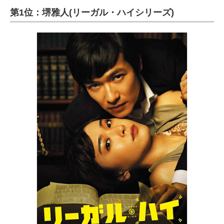
第1位：堺雅人(リーガル・ハイシリーズ)
ITの今と未来を見通す
スマホと通信の最新トレンド
進化するPCとデバイスの未来
好きが集まる 比べて選べる
ビジネスと働き方のヒント
AI活用のいまが分かる
企業ITのトレンドを詳説
経営リーダーのコミュニティ
マーケ×ITの今がよく分かる
ITエンジニア向け専門サイト