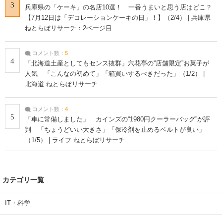
3
兵庫県の「ケーキ」の名店10選！ 一番うまいと思う店はどこ？
【7月12日は「デコレーションケーキの日」！】（2/4） | 兵庫県
ねとらぼリサーチ：2ページ目
コメント数：
5
4
「北海道土産としてもセンス抜群」六花亭の“店舗限定”お菓子が
人気 「こんなの初めて」「箱買いするべきだった」（1/2） |
北海道 ねとらぼリサーチ
コメント数：
4
5
「車に常備しました」 カインズの“1980円クーラーバッグ”が評
判 「ちょうどいい大きさ」「保冷剤を止めるベルトが良い」
（1/5） | ライフ ねとらぼリサーチ
カテゴリ一覧
IT・科学