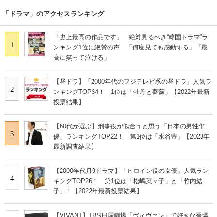
「ドラマ」のアクセスランキング
「史上最高の作品です」 絶対見るべき“韓国ドラマ”ラ
1
ンキング1位に絶賛の声 「何度見ても感動する」「最
高に笑って泣ける」
【昼ドラ】「2000年代のフジテレビ系の昼ドラ」人気ラ
2
ンキングTOP34！ 1位は「牡丹と薔薇」【2022年最新
投票結果】
【60代が選ぶ】刑事役が似合うと思う「日本の男性俳
3
優」ランキングTOP22！ 第1位は「水谷豊」【2023年
最新調査結果】
【2000年代月9ドラマ】「ヒロイン役の女優」人気ラン
4
キングTOP26！ 第1位は「松嶋菜々子」と「竹内結
子」！【2022年最新投票結果】
【VIVANT】TBS日曜劇場「ヴィヴァン」で好きな登場