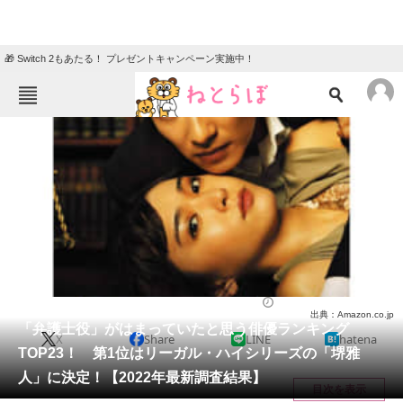
🎁 Switch 2もあたる！ プレゼントキャンペーン実施中！
ねとらぼメニュー
TOP
ニュース
エンタメ
クイズ
グルメ
地域
住まい
教育・育児
動物
リサーチ
ドラマ
2022/08/25 19:20（公開）
出典：Amazon.co.jp
会員記事
「弁護士役」がはまっていたと思う俳優ランキング
X
Share
LINE
hatena
TOP23！ 第1位はリーガル・ハイシリーズの「堺雅
メディア
人」に決定！【2022年最新調査結果】
目次を表示
注目記事を集めた総合ページ