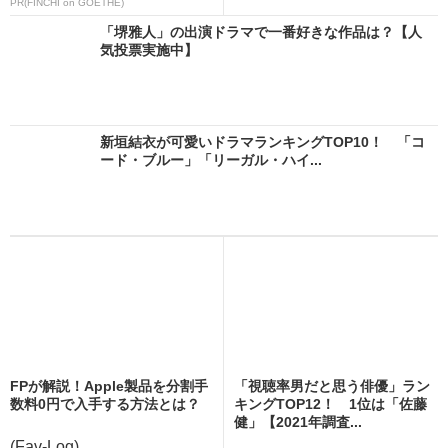
PR(FINCHI on GOETHE)
「堺雅人」の出演ドラマで一番好きな作品は？【人
気投票実施中】
新垣結衣が可愛いドラマランキングTOP10！ 「コ
ード・ブルー」「リーガル・ハイ...
FPが解説！Apple製品を分割手
「視聴率男だと思う俳優」ラン
数料0円で入手する方法とは？
キングTOP12！ 1位は「佐藤
健」【2021年調査...
(Fav-Log)