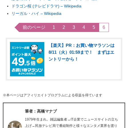
ドラゴン桜 (テレビドラマ) – Wikipedia
リーガル・ハイ – Wikipedia
前のページ
1
2
3
4
5
6
【楽天】PR：お買い物マラソンは
8/11（火）01:59まで！ まずはエ
ントリーから！
※本ページはアフィリエイトプログラムによる収益を得ています
筆者：高橋マナブ
1979年生まれ。雑誌編集者→IT企業でニュースサイトの立ち
上げ→民放テレビ局で番組制作と様々なエンタメ業界を渡り