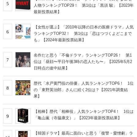
5
人物ランキングTOP29！ 第1位は「黒須 駿」【2023年
最新投票結果】
【女性が選ぶ】「2010年以降の日本の医療ドラマ」人気
6
ランキングTOP32！ 第1位は「恋はつづくよどこまで
も」【2024年最新投票結果】
名作だと思う「不倫ドラマ」ランキングTOP26！ 第1
7
位は「昼顔〜平日午後3時の恋人たち〜」【2025年5月2
日時点の途中結果】
歴代「水戸黄門役の俳優」人気ランキングTOP6！ 1位
8
の「東野英治郎」さんに続く2位は？【2021年調査結
果】
【相棒】歴代「相棒役」人気ランキングTOP4！ 1位は
9
「亀山薫（寺脇康文）」【2023年最新投票結果】
【韓国ドラマ】最高に面白いと思う「復讐・愛憎劇」ラ