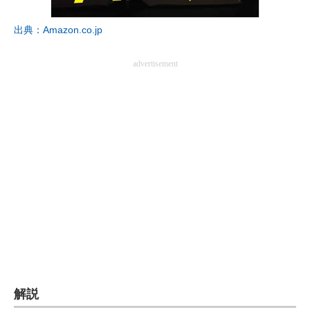
企業向けIT製品の総合サイト
出典：Amazon.co.jp
IT製品の技術・比較・事例
advertisement
製造業のIT導入・活用を支援
モノづくり技術者専門サイト
エレクトロニクス専門サイト
電子設計の基本と応用
エネルギーの専門メディア
建設×テクノロジーの最前線
ちょっと気になるネットの話題
解説