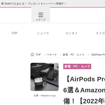
🎁 Switch 2もあたる！ プレゼントキャンペーン実施中！
メディア
TOP
ニュース
エンタメ
クイズ
注目記事を集めた総合ページ
ITの今
TOP
>
リサーチ
>
家電・PC・カメラ
>
【AirPods
ビジネスと働き方のヒント
AI活用
家電・PC・カメラ
【AirPods
ITエンジニア向け専門サイト
企業向けI
6選＆Amaz
出典：Amazon.co.jp
備！【2022