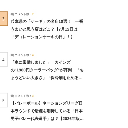
れました」（2/2） | ライフ ねとらぼリ
サーチ：2ページ目
コメント数：
7
3
兵庫県の「ケーキ」の名店10選！ 一番
うまいと思う店はどこ？【7月12日は
「デコレーションケーキの日」！】
（2/4） | 兵庫県 ねとらぼリサーチ：2ペ
ージ目
コメント数：
4
4
「車に常備しました」 カインズ
の“1980円クーラーバッグ”が評判 「ち
ょうどいい大きさ」「保冷剤を止めるベ
ルトが良い」（1/5） | ライフ ねとらぼ
リサーチ
コメント数：
3
5
【バレーボール】ネーションズリーグ日
本ラウンドで活躍を期待している「日本
男子バレー代表選手」は？【2026年版・
人気投票実施中】（投票結果） | スポー