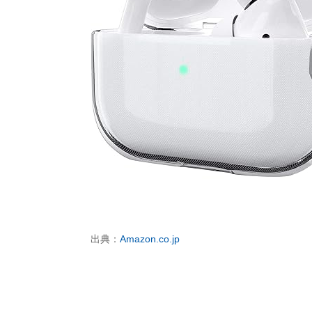
出典：
Amazon.co.jp