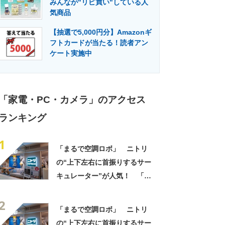
みんなが"リピ買い"している人
門メディア
建設×テクノロジーの最前線
気商品
【抽選で5,000円分】Amazonギ
フトカードが当たる！読者アン
ケート実施中
「家電・PC・カメラ」のアクセス
ランキング
1
「まるで空調ロボ」 ニトリ
の“上下左右に首振りするサー
キュレーター”が人気！ 「コ
ンパクトでパワフル」「もっ
2
と早くに買えば良かった！」
「まるで空調ロボ」 ニトリ
の“上下左右に首振りするサー