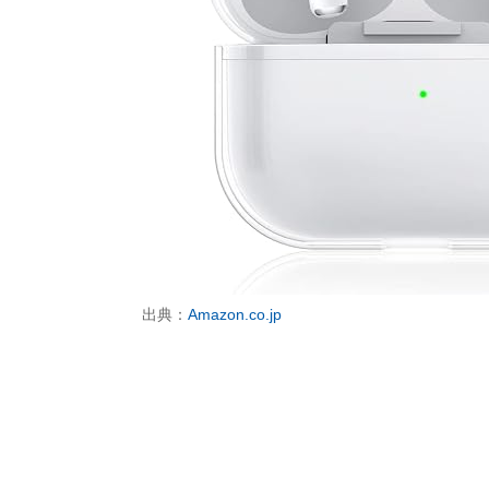
出典：
Amazon.co.jp