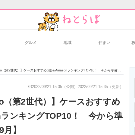
グルメ
地域
住まい
と未来を見通す
スマホと通信の最新トレンド
進化するPCとデ
 Pro（第2世代）】ケースおすすめ6選＆AmazonランキングTOP10！ 今から準備！【2022年9月】
のいまが分かる
企業ITのトレンドを詳説
経営リーダーの
2022/09/21 15:35（公開）
2022/09/21 15:35（更新）
 Pro（第2世代）】ケースおすすめ
T製品の総合サイト
IT製品の技術・比較・事例
製造業のIT導入
onランキングTOP10！ 今から準
年9月】