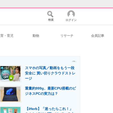
検索
ログイン
教育・育児
動物
リサーチ
会員記事
バイスの未来
好きが集まる 比べて選べる
- PR -
スマホの写真／動画をもう一段
コミュニティ
マーケ×ITの今がよく分かる
安全に 買い切りクラウドストレ
ージ
重量約999g、最新CPU搭載のビ
・活用を支援
ジネスPCの実力は？
【iHerb】「迷ったらこれ！」