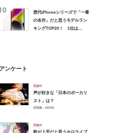
グTOP10！【タームセール祭
10
り／2023年2月3日】
歴代iPhoneシリーズで「一番
の名作」だと思うモデルラン
キングTOP20！ 1位は
「iPhone 5s」【6月29日は初
代iPhoneの発売日】
アンケート
実施中
声が好きな「日本のボーカリ
スト」は？
回答数：49556
実施中
歌が上手だと思うホロライブ