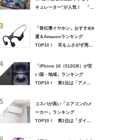
キュレーター”が人気！ 「コ
ンパクトでパワフル」「もっ
3
と早くに買えば良かった！」
「骨伝導イヤホン」おすすめ6
選＆Amazonランキング
TOP10！ 耳をふさがず周囲
の音も聞ける！【2021年8
4
月】
「iPhone 16（512GB）が安
い国・地域」ランキング
TOP10！ 第1位は「アメリ
カ（最低税率地域）」【2024
5
年最新調査結果】
コスパが高い「エアコンのメ
ーカー」ランキング
TOP10！ 第1位は「ダイキ
ン」【2026年最新調査結果】
6