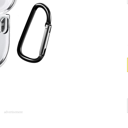
advertisement