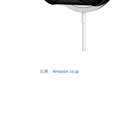
出典：
Amazon.co.jp