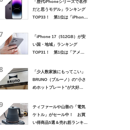
「歴代iPhoneシリーズで名作
だと思うモデル」ランキング
TOP33！ 第1位は「iPhone
7」【2023年最新投票結果】
7
「iPhone 17（512GB）が安
い国・地域」ランキング
TOP31！ 第1位は「アメリ
カ（最低税率地域）」【2025
8
年最新調査結果】
「少人数家族にもってこい」
BRUNO（ブルーノ）の“小さ
めホットプレート”が大好
評！ 「2人焼肉にちょうど良
9
いサイズ」「おしゃれで使い
ティファールや山善の「電気
やすい！」
ケトル」がセール中！ お買
い得商品5選＆売れ筋ランキン