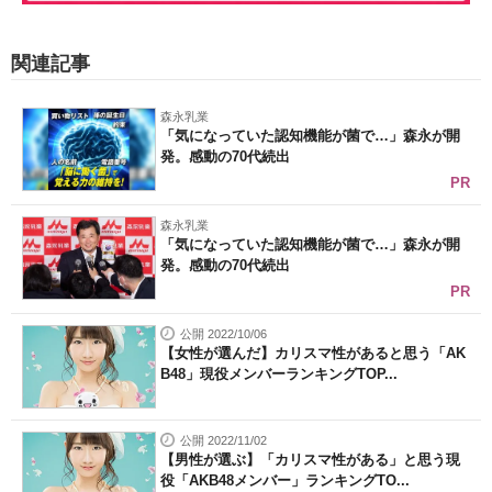
関連記事
森永乳業
「気になっていた認知機能が菌で…」森永が開
発。感動の70代続出
PR
森永乳業
「気になっていた認知機能が菌で…」森永が開
発。感動の70代続出
PR
公開 2022/10/06
【女性が選んだ】カリスマ性があると思う「AK
B48」現役メンバーランキングTOP...
公開 2022/11/02
【男性が選ぶ】「カリスマ性がある」と思う現
役「AKB48メンバー」ランキングTO...