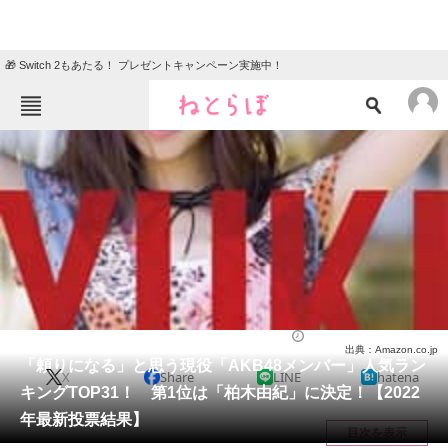
🎁 Switch 2もあたる！ プレゼントキャンペーン実施中！
ねとらぼメニュー
TOP
ニュース
エンタメ
クイズ
グルメ
地域
住まい
教育・育児
動物
リサーチ
芸能人
2022/10/01 23:00（公開）
出典：Amazon.co.jp
会員記事
「頼りになる」と思う現役「AKB48メンバー」人気ラン
X
Share
LINE
hatena
キングTOP31！ 第1位は「柏木由紀」に決定！【2022
メディア
年最新投票結果】
目次を表示
注目記事を集めた総合ページ