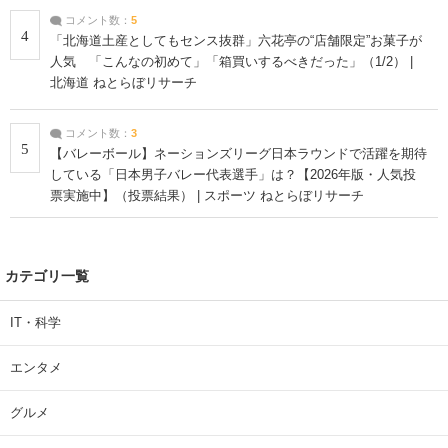
コメント数：
5
4
「北海道土産としてもセンス抜群」六花亭の“店舗限定”お菓子が
人気 「こんなの初めて」「箱買いするべきだった」（1/2） |
北海道 ねとらぼリサーチ
コメント数：
3
5
【バレーボール】ネーションズリーグ日本ラウンドで活躍を期待
している「日本男子バレー代表選手」は？【2026年版・人気投
票実施中】（投票結果） | スポーツ ねとらぼリサーチ
カテゴリ一覧
IT・科学
エンタメ
グルメ