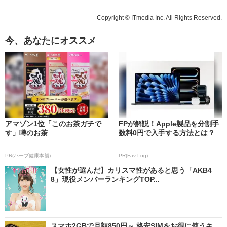
Copyright © ITmedia Inc. All Rights Reserved.
今、あなたにオススメ
アマゾン1位「このお茶ガチで
FPが解説！Apple製品を分割手
す」噂のお茶
数料0円で入手する方法とは？
PR(ハーブ健康本舗)
PR(Fav-Log)
【女性が選んだ】カリスマ性があると思う「AKB4
8」現役メンバーランキングTOP...
スマホ2GBで月額850円～ 格安SIMをお得に使うキ