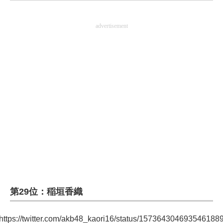
企業向けIT製品の総合サイト
advertisement
IT製品の技術・比較・事例
製造業のIT導入・活用を支援
モノづくり技術者専門サイト
エレクトロニクス専門サイト
電子設計の基本と応用
エネルギーの専門メディア
建設×テクノロジーの最前線
ちょっと気になるネットの話題
第29位：稲垣香織
https://twitter.com/akb48_kaori16/status/157364304693546188