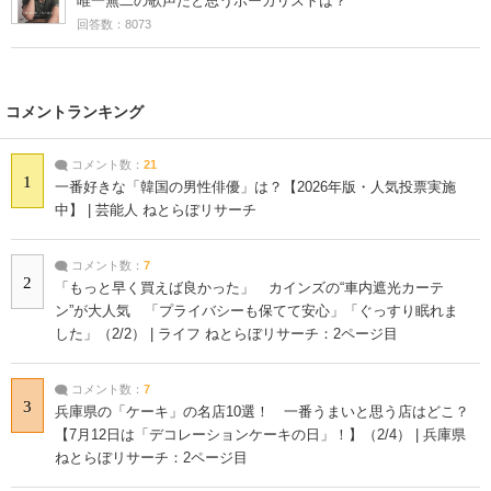
唯一無二の歌声だと思うボーカリストは？
回答数：8073
コメントランキング
コメント数：
21
1
一番好きな「韓国の男性俳優」は？【2026年版・人気投票実施
中】 | 芸能人 ねとらぼリサーチ
コメント数：
7
2
「もっと早く買えば良かった」 カインズの“車内遮光カーテ
ン”が大人気 「プライバシーも保てて安心」「ぐっすり眠れま
した」（2/2） | ライフ ねとらぼリサーチ：2ページ目
コメント数：
7
3
兵庫県の「ケーキ」の名店10選！ 一番うまいと思う店はどこ？
【7月12日は「デコレーションケーキの日」！】（2/4） | 兵庫県
ねとらぼリサーチ：2ページ目