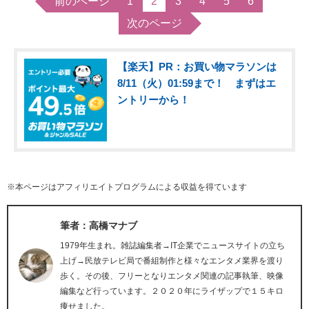
前のページ
1
2
3
4
5
6
次のページ
【楽天】PR：お買い物マラソンは
8/11（火）01:59まで！ まずはエ
ントリーから！
※本ページはアフィリエイトプログラムによる収益を得ています
筆者：高橋マナブ
1979年生まれ。雑誌編集者→IT企業でニュースサイトの立ち
上げ→民放テレビ局で番組制作と様々なエンタメ業界を渡り
歩く。その後、フリーとなりエンタメ関連の記事執筆、映像
編集など行っています。２０２０年にライザップで１５キロ
痩せました。