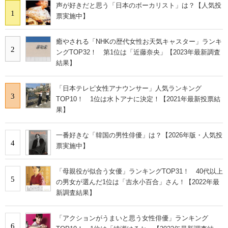
声が好きだと思う「日本のボーカリスト」は？【人気投
1
票実施中】
癒やされる「NHKの歴代女性お天気キャスター」ランキ
2
ングTOP32！ 第1位は「近藤奈央」【2023年最新調査
結果】
「日本テレビ女性アナウンサー」人気ランキング
3
TOP10！ 1位は水卜アナに決定！【2021年最新投票結
果】
一番好きな「韓国の男性俳優」は？【2026年版・人気投
4
票実施中】
「母親役が似合う女優」ランキングTOP31！ 40代以上
5
の男女が選んだ1位は「吉永小百合」さん！【2022年最
新調査結果】
「アクションがうまいと思う女性俳優」ランキング
6