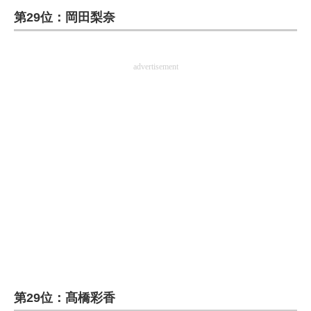
第29位：岡田梨奈
ITの今と未来を見通す
スマホと通信の最新トレンド
advertisement
進化するPCとデバイスの未来
好きが集まる 比べて選べる
ビジネスと働き方のヒント
AI活用のいまが分かる
企業ITのトレンドを詳説
経営リーダーのコミュニティ
マーケ×ITの今がよく分かる
第29位：髙橋彩香
ITエンジニア向け専門サイト