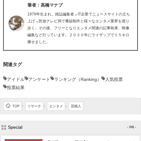
筆者：高橋マナブ
1979年生まれ。雑誌編集者→IT企業でニュースサイトの立ち
上げ→民放テレビ局で番組制作と様々なエンタメ業界を渡り
歩く。その後、フリーとなりエンタメ関連の記事執筆、映像
編集など行っています。２０２０年にライザップで１５キロ
痩せました。
関連タグ
アイドル
アンケート
ランキング（Ranking）
人気投票
投票結果
TOP
リサーチ
エンタメ
芸能人
>
>
>
Special
- PR -