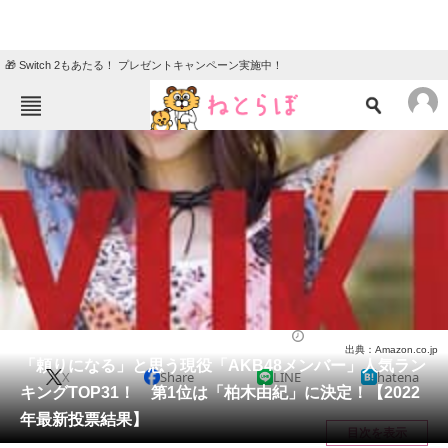
🎁 Switch 2もあたる！ プレゼントキャンペーン実施中！
ねとらぼメニュー
TOP
ニュース
エンタメ
クイズ
グルメ
地域
住まい
教育・育児
動物
リサーチ
芸能人
2022/10/01 23:00（公開）
出典：Amazon.co.jp
会員記事
「頼りになる」と思う現役「AKB48メンバー」人気ラン
X
Share
LINE
hatena
キングTOP31！ 第1位は「柏木由紀」に決定！【2022
メディア
年最新投票結果】
目次を表示
注目記事を集めた総合ページ