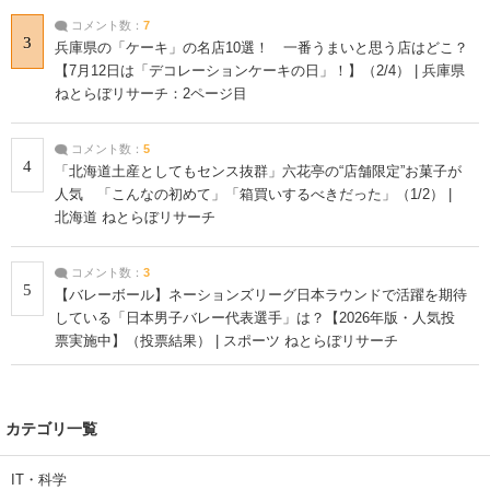
コメント数：
7
3
兵庫県の「ケーキ」の名店10選！ 一番うまいと思う店はどこ？
【7月12日は「デコレーションケーキの日」！】（2/4） | 兵庫県
ねとらぼリサーチ：2ページ目
コメント数：
5
4
「北海道土産としてもセンス抜群」六花亭の“店舗限定”お菓子が
人気 「こんなの初めて」「箱買いするべきだった」（1/2） |
北海道 ねとらぼリサーチ
コメント数：
3
5
【バレーボール】ネーションズリーグ日本ラウンドで活躍を期待
している「日本男子バレー代表選手」は？【2026年版・人気投
票実施中】（投票結果） | スポーツ ねとらぼリサーチ
カテゴリ一覧
IT・科学