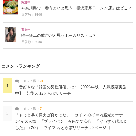
実施中
神奈川県で一番うまいと思う「横浜家系ラーメン店」はどこ？
回答数：8506
実施中
唯一無二の歌声だと思うボーカリストは？
回答数：8080
コメントランキング
コメント数：
21
1
一番好きな「韓国の男性俳優」は？【2026年版・人気投票実施
中】 | 芸能人 ねとらぼリサーチ
コメント数：
7
2
「もっと早く買えば良かった」 カインズの“車内遮光カーテ
ン”が大人気 「プライバシーも保てて安心」「ぐっすり眠れま
した」（2/2） | ライフ ねとらぼリサーチ：2ページ目