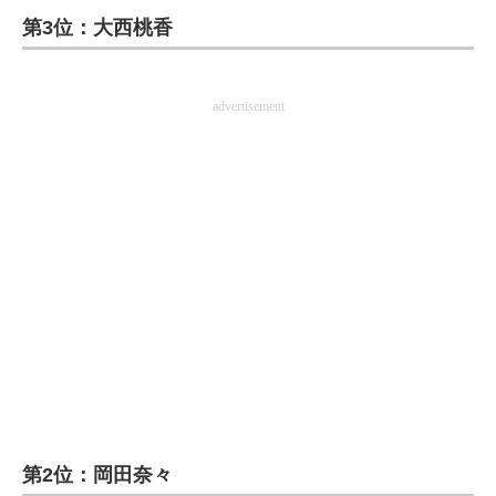
第3位：大西桃香
ITの今と未来を見通す
スマホと通信の最新トレンド
advertisement
進化するPCとデバイスの未来
好きが集まる 比べて選べる
ビジネスと働き方のヒント
AI活用のいまが分かる
企業ITのトレンドを詳説
経営リーダーのコミュニティ
マーケ×ITの今がよく分かる
第2位：岡田奈々
ITエンジニア向け専門サイト