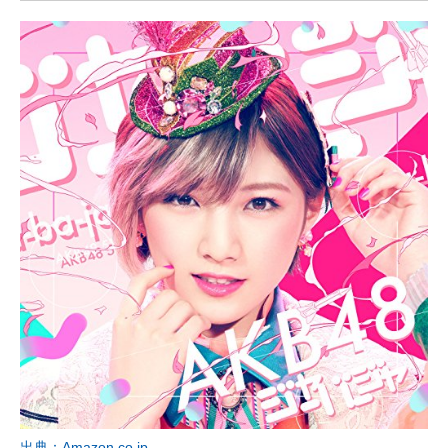
企業向けIT製品の総合サイト
IT製品の技術・比較・事例
製造業のIT導入・活用を支援
モノづくり技術者専門サイト
エレクトロニクス専門サイト
電子設計の基本と応用
エネルギーの専門メディア
建設×テクノロジーの最前線
ちょっと気になるネットの話題
出典：Amazon.co.jp