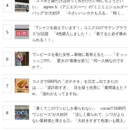
「スマホと鍵だけは持って出かけたい時にちょうどい
4
い」 agnes b.（アニエスべー）の“ミニミニショルダー
バッグ”が大好評 「小さいハンカチも入る」「軽くて
旅行でも活躍します
「Tシャツを超えています！」ユニクロの“サテンブラウ
5
ス”が話題 「4色購入しました！」「着てると必ず褒め
られる！！」
ワンピースを着た女性→着物に着替えると……「すっっ
6
っっご!!!!!」 驚きの“着痩せ姿”に「同一人物なのです
か？」
コメダで680円の「ポテチキ」を注文→出てきたの
7
は……「逆詐欺すぎ」 目を疑う光景に「量間違えた？
w」「溢れかえってますね」
「暑くてこのワンピしか着られない」 cocaの“1690円
8
ワンピース”が大好評 「涼しく着られて、シワがよら
ない素材感と薄さも◎」「大好きすぎて色違いも購入」