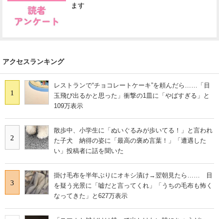
ます
アクセスランキング
レストランで“チョコレートケーキ”を頼んだら……「目
1
玉飛び出るかと思った」衝撃の1皿に「やばすぎる」と
109万表示
散歩中、小学生に「ぬいぐるみが歩いてる！」と言われ
2
た子犬 納得の姿に「最高の褒め言葉！」「遭遇した
い」投稿者に話を聞いた
掛け毛布を半年ぶりにオキシ漬け→翌朝見たら…… 目
3
を疑う光景に「嘘だと言ってくれ」「うちの毛布も怖く
なってきた」と627万表示