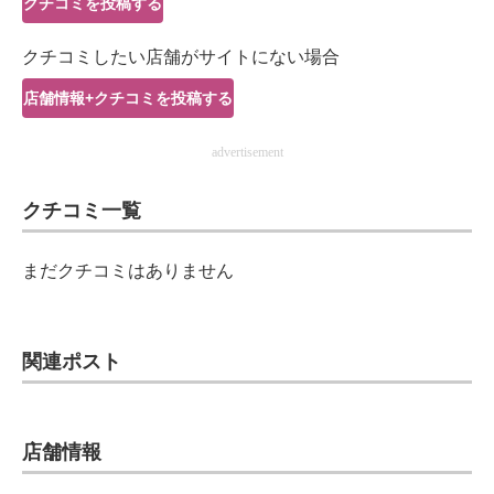
クチコミを投稿する
IT製品の技術・比較・事例
クチコミしたい店舗がサイトにない場合
製造業のIT導入・活用を支援
店舗情報+クチコミを投稿する
モノづくり技術者専門サイト
advertisement
エレクトロニクス専門サイト
クチコミ一覧
電子設計の基本と応用
エネルギーの専門メディア
まだクチコミはありません
建設×テクノロジーの最前線
ちょっと気になるネットの話題
関連ポスト
店舗情報