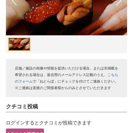
スマホと通信の最新トレンド
進化するPCとデバイスの未来
好きが集まる 比べて選べる
ビジネスと働き方のヒント
AI活用のいまが分かる
店舗／施設の画像や情報を提供いただける場合、または非掲載を
企業ITのトレンドを詳説
希望される場合は、返信用のメールアドレス記載のうえ、
こちら
のフォーム
で「ねとらぼ」にチェックを付けてご連絡ください。
経営リーダーのコミュニティ
※ご連絡は直接のご関係者様からのみとさせていただきます
マーケ×ITの今がよく分かる
クチコミ投稿
ITエンジニア向け専門サイト
ログインするとクチコミが投稿できます
企業向けIT製品の総合サイト