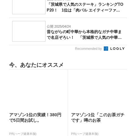
「茨城県で人気のステーキ」ランキングTO
P20！ 1位は「肉バル エイティーファ...
公開 2025/04/24
昔ながらの町中華から本格的なガチ中華ま
で名店ぞろい！ 「茨城県で人気の中華料
理」...
Recommended by
今、あなたにオススメ
アマゾン1位の実績！380円
アマゾン1位「このお茶ガチ
で5日間お試し。
です」噂のお茶
PR(ハーブ健康本舗)
PR(ハーブ健康本舗)