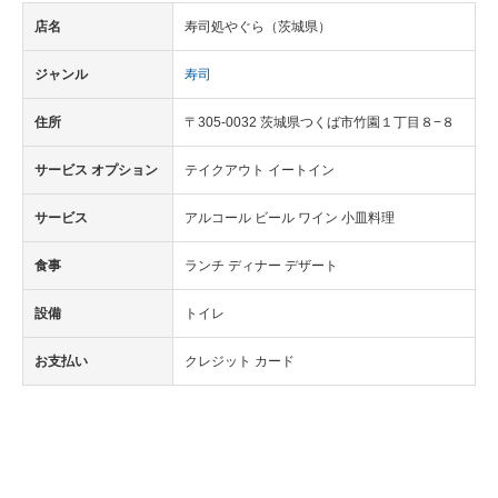
店名
寿司処やぐら（茨城県）
ジャンル
寿司
住所
〒305-0032 茨城県つくば市竹園１丁目８−８
サービス オプション
テイクアウト イートイン
サービス
アルコール ビール ワイン 小皿料理
食事
ランチ ディナー デザート
設備
トイレ
お支払い
クレジット カード