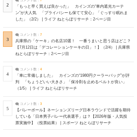
コメント数：
7
2
「もっと早く買えば良かった」 カインズの“車内遮光カーテ
ン”が大人気 「プライバシーも保てて安心」「ぐっすり眠れま
した」（2/2） | ライフ ねとらぼリサーチ：2ページ目
コメント数：
7
3
兵庫県の「ケーキ」の名店10選！ 一番うまいと思う店はどこ？
【7月12日は「デコレーションケーキの日」！】（2/4） | 兵庫県
ねとらぼリサーチ：2ページ目
コメント数：
4
4
「車に常備しました」 カインズの“1980円クーラーバッグ”が評
判 「ちょうどいい大きさ」「保冷剤を止めるベルトが良い」
（1/5） | ライフ ねとらぼリサーチ
コメント数：
3
5
【バレーボール】ネーションズリーグ日本ラウンドで活躍を期待
している「日本男子バレー代表選手」は？【2026年版・人気投
票実施中】（投票結果） | スポーツ ねとらぼリサーチ