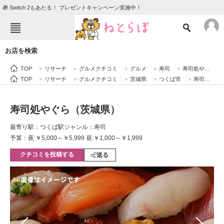
🎁 Switch 2もあたる！ プレゼントキャンペーン実施中！
ねとらぼメニュー
お店を検索
TOP
ニュース
TOP
>
リサーチ
>
グルメクチコミ
>
グルメ
>
寿司
>
寿司処やぐら（茨城県）
エンタメ
クイズ
TOP
>
リサーチ
>
グルメクチコミ
>
茨城県
>
つくば市
>
寿司処やぐら（茨城県）
グルメ
地域
寿司処やぐら（茨城県）
住まい
教育・育児
最寄り駅：つくば駅
ジャンル：寿司
動物
リサーチ
予算：夜:￥5,000～￥5,999 昼:￥1,000～￥1,999
クチコミを投稿する
会員記事
送る
メディア
注目記事を集めた総合ページ
ITの今と未来を見通す