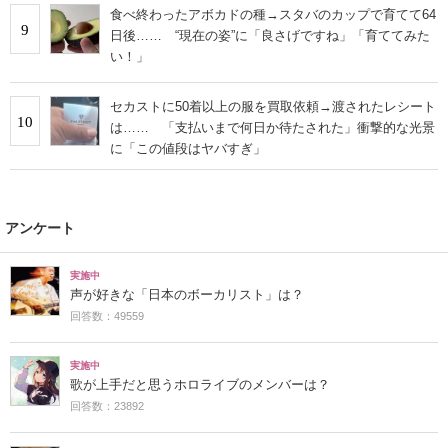
食べ終わったアボカドの種→スタバのカップで育てて64
9
日後…… “現在の姿”に「良さげですね」「育ててみた
い！」
セカストに50着以上の服を買取依頼→渡されたレシート
10
は…… 「支払いまで何日か待たされた」衝撃的な光景
に「この値段はヤバすぎ」
アンケート
実施中
声が好きな「日本のボーカリスト」は？
回答数：49559
実施中
歌が上手だと思うホロライブのメンバーは？
回答数：23892