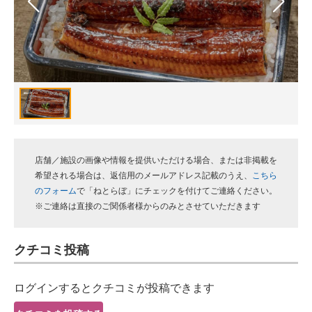
スマホと通信の最新トレンド
進化するPCとデバイスの未来
好きが集まる 比べて選べる
ビジネスと働き方のヒント
AI活用のいまが分かる
店舗／施設の画像や情報を提供いただける場合、または非掲載を
企業ITのトレンドを詳説
希望される場合は、返信用のメールアドレス記載のうえ、
こちら
のフォーム
で「ねとらぼ」にチェックを付けてご連絡ください。
経営リーダーのコミュニティ
※ご連絡は直接のご関係者様からのみとさせていただきます
マーケ×ITの今がよく分かる
クチコミ投稿
ITエンジニア向け専門サイト
ログインするとクチコミが投稿できます
企業向けIT製品の総合サイト