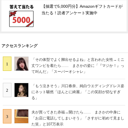
【抽選で5,000円分】Amazonギフトカードが
当たる！読者アンケート実施中
アクセスランキング
「その体型でよく脚出せるよね」と言われた女性→ミニ
1
丈ワンピを着たら…… まさかの姿に「『マジか！』っ
て叫んだ」「スーパーオシャレ」
「もう泣きそう」川口春奈、純白ウエディングドレス姿
2
にネット騒然「ほんとに綺麗」「この笑顔が切なすぎ
る」
夫が買ってきた赤福→開けたら…… まさかの中身に
3
「お店に電話してしまいそう」「さすがに初めて見まし
た笑」と107万表示