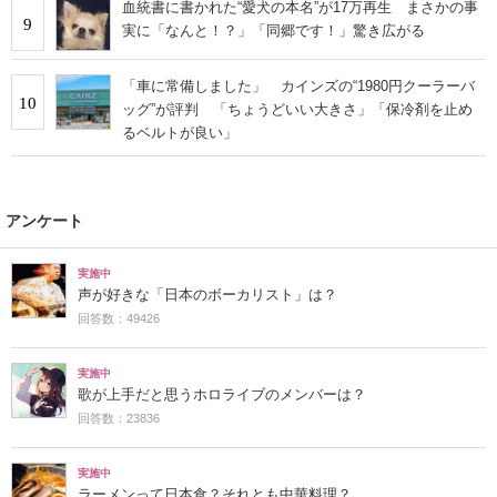
血統書に書かれた“愛犬の本名”が17万再生 まさかの事
9
実に「なんと！？」「同郷です！」驚き広がる
「車に常備しました」 カインズの“1980円クーラーバ
10
ッグ”が評判 「ちょうどいい大きさ」「保冷剤を止め
るベルトが良い」
アンケート
実施中
声が好きな「日本のボーカリスト」は？
回答数：49426
実施中
歌が上手だと思うホロライブのメンバーは？
回答数：23836
実施中
ラーメンって日本食？それとも中華料理？