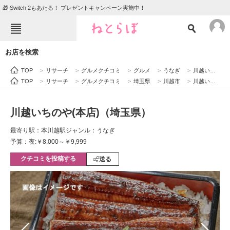
🎁 Switch 2もあたる！ プレゼントキャンペーン実施中！
ねとらぼメニュー
お店を検索
TOP
ニュース
TOP
>
リサーチ
>
グルメクチコミ
>
グルメ
>
うなぎ
>
川越いちのや(本店)（埼玉県）
エンタメ
クイズ
TOP
>
リサーチ
>
グルメクチコミ
>
埼玉県
>
川越市
>
川越いちのや(本店)（埼玉県）
グルメ
地域
川越いちのや(本店)（埼玉県）
住まい
教育・育児
最寄り駅：本川越駅
ジャンル：うなぎ
動物
リサーチ
予算：夜:￥8,000～￥9,999
クチコミを投稿する
会員記事
送る
メディア
注目記事を集めた総合ページ
ITの今と未来を見通す