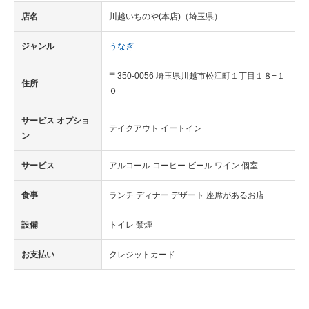
店名
川越いちのや(本店)（埼玉県）
ジャンル
うなぎ
〒350-0056 埼玉県川越市松江町１丁目１８−１
住所
０
サービス オプショ
テイクアウト イートイン
ン
サービス
アルコール コーヒー ビール ワイン 個室
食事
ランチ ディナー デザート 座席があるお店
設備
トイレ 禁煙
お支払い
クレジットカード