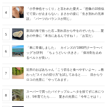
「小手伸也そっくり」と言われた愛犬→「想像の10倍似
4
てて笑いが止まらない」まさかの姿に「生き別れの兄弟
説」「パーツのバランスが同じ」
新潟の海で拾った石→割れ目から中をのぞいたら……驚
5
きの中身に「本当にあるんですね！」「お宝だ」
「車に常備しました」 カインズの“1980円クーラーバ
6
ッグ”が評判 「ちょうどいい大きさ」「保冷剤を止め
るベルトが良い」
近所のおばあちゃん「こう切ると食べやすいよ〜」→教
7
わった“スイカの切り方”を試してみると…… 目からウ
ロコの光景に「やってみます」
スーパーで買ったパイナップル→ヘタを捨てずに水につ
8
け、5年育てたら…… 驚きの光景に「今年こそは！」