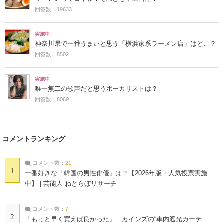
回答数：19633
実施中
神奈川県で一番うまいと思う「横浜家系ラーメン店」はどこ？
回答数：8502
実施中
唯一無二の歌声だと思うボーカリストは？
回答数：8069
コメントランキング
コメント数：
21
1
一番好きな「韓国の男性俳優」は？【2026年版・人気投票実施
中】 | 芸能人 ねとらぼリサーチ
コメント数：
7
2
「もっと早く買えば良かった」 カインズの“車内遮光カーテ