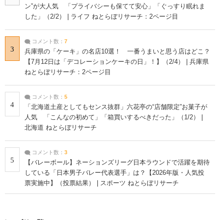
ン”が大人気 「プライバシーも保てて安心」「ぐっすり眠れま
した」（2/2） | ライフ ねとらぼリサーチ：2ページ目
コメント数：
7
3
兵庫県の「ケーキ」の名店10選！ 一番うまいと思う店はどこ？
【7月12日は「デコレーションケーキの日」！】（2/4） | 兵庫県
ねとらぼリサーチ：2ページ目
コメント数：
5
4
「北海道土産としてもセンス抜群」六花亭の“店舗限定”お菓子が
人気 「こんなの初めて」「箱買いするべきだった」（1/2） |
北海道 ねとらぼリサーチ
コメント数：
3
5
【バレーボール】ネーションズリーグ日本ラウンドで活躍を期待
している「日本男子バレー代表選手」は？【2026年版・人気投
票実施中】（投票結果） | スポーツ ねとらぼリサーチ