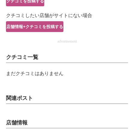
クチコミを投稿する
IT製品の技術・比較・事例
クチコミしたい店舗がサイトにない場合
製造業のIT導入・活用を支援
店舗情報+クチコミを投稿する
モノづくり技術者専門サイト
advertisement
エレクトロニクス専門サイト
クチコミ一覧
電子設計の基本と応用
エネルギーの専門メディア
まだクチコミはありません
建設×テクノロジーの最前線
ちょっと気になるネットの話題
関連ポスト
店舗情報