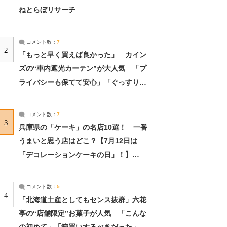
ねとらぼリサーチ
コメント数：
7
2
「もっと早く買えば良かった」 カイン
ズの“車内遮光カーテン”が大人気 「プ
ライバシーも保てて安心」「ぐっすり眠
れました」（2/2） | ライフ ねとらぼリ
サーチ：2ページ目
コメント数：
7
3
兵庫県の「ケーキ」の名店10選！ 一番
うまいと思う店はどこ？【7月12日は
「デコレーションケーキの日」！】
（2/4） | 兵庫県 ねとらぼリサーチ：2ペ
ージ目
コメント数：
5
4
「北海道土産としてもセンス抜群」六花
亭の“店舗限定”お菓子が人気 「こんな