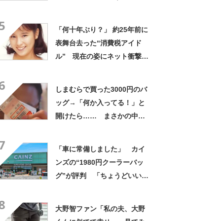
きさ」「保冷剤を止めるベル
5
トが良い」
「何十年ぶり？」 約25年前に
表舞台去った“消費税アイド
ル” 現在の姿にネット衝撃
「いくつになってもかわい
6
い」「また会えるなんて」
しまむらで買った3000円のバ
ッグ→「何か入ってる！」と
開けたら…… まさかの中身
に「買いに走った」「コスパ
7
良すぎる」
「車に常備しました」 カイ
ンズの“1980円クーラーバッ
グ”が評判 「ちょうどいい大
きさ」「保冷剤を止めるベル
8
トが良い」
大野智ファン「私の夫、大野