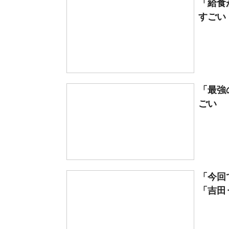
「給食
すごい
「最強
ごい 
「今回
「吉田