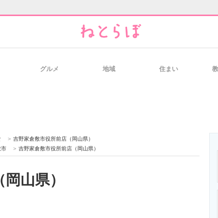
グルメ
地域
住まい
と未来を見通す
スマホと通信の最新トレンド
進化するPCとデ
のいまが分かる
企業ITのトレンドを詳説
経営リーダーの
食
>
吉野家倉敷市役所前店（岡山県）
敷市
>
吉野家倉敷市役所前店（岡山県）
（岡山県）
T製品の総合サイト
IT製品の技術・比較・事例
製造業のIT導入