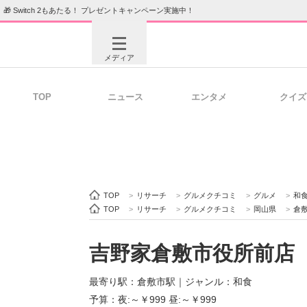
🎁 Switch 2もあたる！ プレゼントキャンペーン実施中！
メディア
TOP
ニュース
エンタメ
クイズ
注目記事を集めた総合ページ
ITの今
ビジネスと働き方のヒント
AI活用
TOP
>
リサーチ
>
グルメクチコミ
>
グルメ
>
和
TOP
>
リサーチ
>
グルメクチコミ
>
岡山県
>
倉
吉野家倉敷市役所前店
ITエンジニア向け専門サイト
企業向けI
最寄り駅：倉敷市駅
｜
ジャンル：和食
予算：夜:～￥999 昼:～￥999