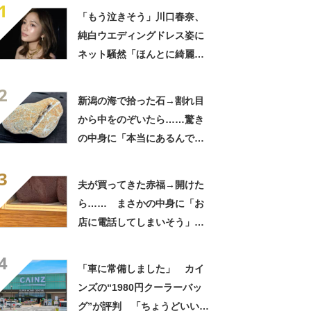
1
「もう泣きそう」川口春奈、
純白ウエディングドレス姿に
ネット騒然「ほんとに綺麗」
「この笑顔が切なすぎる」
2
新潟の海で拾った石→割れ目
から中をのぞいたら……驚き
の中身に「本当にあるんです
ね！」「お宝だ」
3
夫が買ってきた赤福→開けた
ら…… まさかの中身に「お
店に電話してしまいそう」
「さすがに初めて見ました
4
笑」と107万表示
「車に常備しました」 カイ
ンズの“1980円クーラーバッ
グ”が評判 「ちょうどいい大