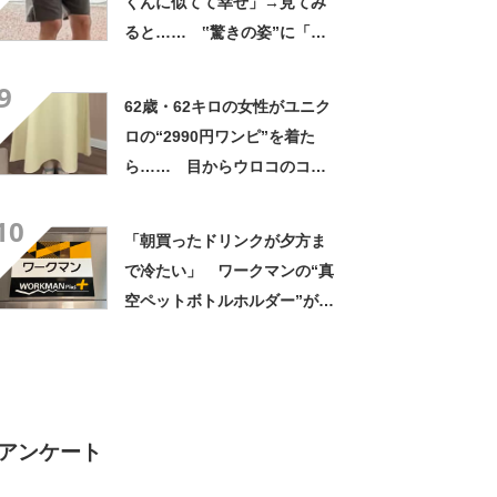
くんに似てて幸せ」→見てみ
ると…… ‟驚きの姿”に「最
高すぎません？」「本物かと
9
思いました！」
62歳・62キロの女性がユニク
ロの“2990円ワンピ”を着た
ら…… 目からウロコのコー
デに「全色ほしいくらい」
10
「参考になりました」
「朝買ったドリンクが夕方ま
で冷たい」 ワークマンの“真
空ペットボトルホルダー”が大
好評 「車の中でも冷え冷
え」「もっと早く買えばよか
った」
アンケート