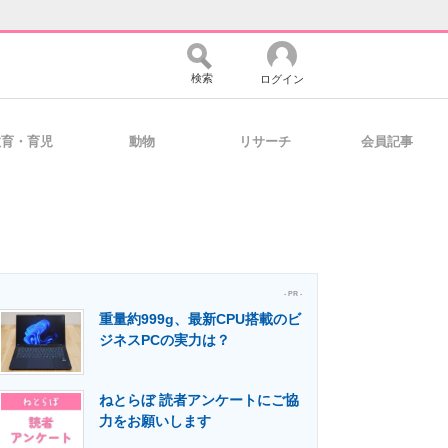
検索
ログイン
教育・育児
動物
リサーチ
会員記事
バイスの未来
好きが集まる 比べて選べる
コミュニティ
マーケ×ITの今がよく分かる
- PR -
重量約999g、最新CPU搭載のビ
ジネスPCの実力は？
・活用を支援
ねとらぼ 読者アンケートにご協
力をお願いします