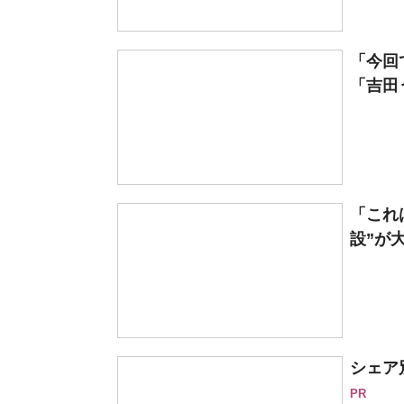
「今回
「吉田
「これ
設”が
シェア別
PR