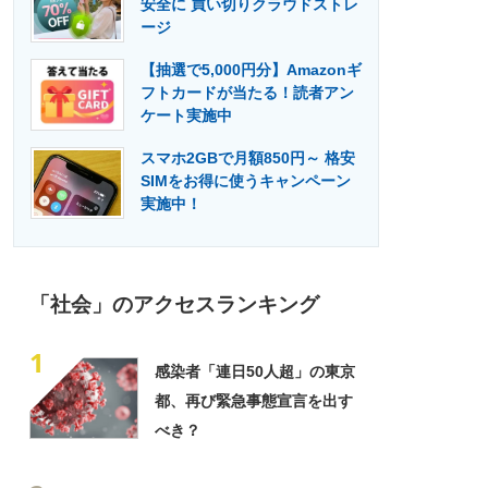
安全に 買い切りクラウドストレ
門メディア
建設×テクノロジーの最前線
ージ
【抽選で5,000円分】Amazonギ
フトカードが当たる！読者アン
ケート実施中
スマホ2GBで月額850円～ 格安
SIMをお得に使うキャンペーン
実施中！
「社会」のアクセスランキング
1
感染者「連日50人超」の東京
都、再び緊急事態宣言を出す
べき？