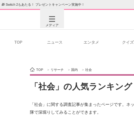
🎁 Switch 2もあたる！ プレゼントキャンペーン実施中！
メディア
TOP
ニュース
エンタメ
クイズ
注目記事を集めた総合ページ
ITの今
TOP
>
リサーチ
>
国内
>
社会
ビジネスと働き方のヒント
AI活用
「社会」の人気ランキング
「社会」に関する調査記事が集まったページです。ネ
ITエンジニア向け専門サイト
企業向けI
隊で深堀りしてみることができます。