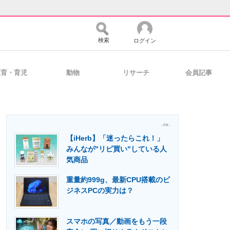
検索
ログイン
教育・育児
動物
リサーチ
会員記事
バイスの未来
好きが集まる 比べて選べる
- PR -
【iHerb】「迷ったらこれ！」
コミュニティ
マーケ×ITの今がよく分かる
みんなが"リピ買い"している人
気商品
重量約999g、最新CPU搭載のビ
・活用を支援
ジネスPCの実力は？
スマホの写真／動画をもう一段