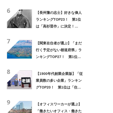
「神宮寺」【2024年最新調査
6
結果】
【長州藩の志士】好きな偉人
ランキングTOP23！ 第1位
は「高杉晋作」に決定！
【2021年投票結果】
7
【関東在住者が選ぶ】「まだ
行く予定がない都道府県」ラ
ンキングTOP27！ 第1位は
「沖縄県」【2024年最新調査
8
結果】
【1900年代創業企業版】「従
業員数の多い企業」ランキン
グTOP20！ 第1位は「住友
生命保険」【2024年最新調査
9
結果】
【オフィスワーカーが選ぶ】
「働きたいオフィス・働きた