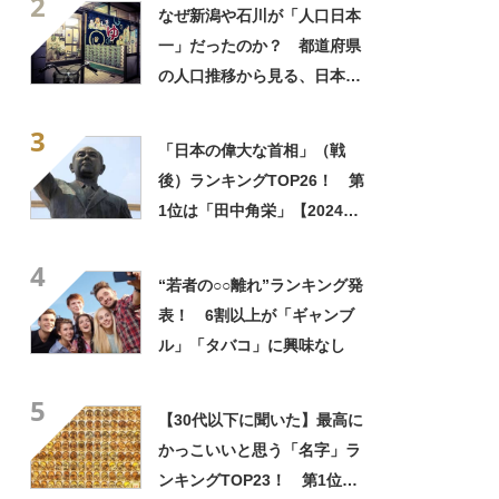
2
なぜ新潟や石川が「人口日本
一」だったのか？ 都道府県
の人口推移から見る、日本近
代化の歴史
3
「日本の偉大な首相」（戦
後）ランキングTOP26！ 第
1位は「田中角栄」【2024年
11月25日時点の投票結果】
4
“若者の○○離れ”ランキング発
表！ 6割以上が「ギャンブ
ル」「タバコ」に興味なし
5
【30代以下に聞いた】最高に
かっこいいと思う「名字」ラ
ンキングTOP23！ 第1位は