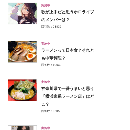
実施中
歌が上手だと思うホロライブ
のメンバーは？
回答数：23836
実施中
ラーメンって日本食？それと
も中華料理？
回答数：19640
実施中
神奈川県で一番うまいと思う
「横浜家系ラーメン店」はど
こ？
回答数：8505
実施中