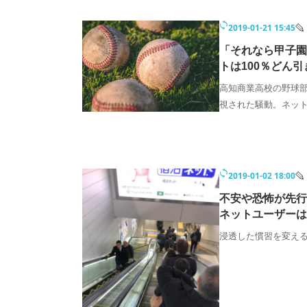
2019-01-21 15:45
「それなら甲子園
トは100％どん
高知商業高校の野球
視された騒動。ネッ
2019-01-02 18:00
不安や恐怖が先行
ネットユーザーは
浸透した慣習を変え