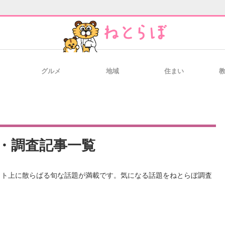
グルメ
地域
住まい
と未来を見通す
スマホと通信の最新トレンド
進化するPCとデ
のいまが分かる
企業ITのトレンドを詳説
経営リーダーの
・調査記事一覧
ット上に散らばる旬な話題が満載です。気になる話題をねとらぼ調査
T製品の総合サイト
IT製品の技術・比較・事例
製造業のIT導入