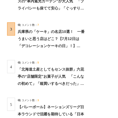
ズの“車内遮光カーテン”が大人気 「プ
ライバシーも保てて安心」「ぐっすり眠
れました」（2/2） | ライフ ねとらぼリ
サーチ：2ページ目
コメント数：
7
3
兵庫県の「ケーキ」の名店10選！ 一番
うまいと思う店はどこ？【7月12日は
「デコレーションケーキの日」！】
（2/4） | 兵庫県 ねとらぼリサーチ：2ペ
ージ目
コメント数：
5
4
「北海道土産としてもセンス抜群」六花
亭の“店舗限定”お菓子が人気 「こんな
の初めて」「箱買いするべきだった」
（1/2） | 北海道 ねとらぼリサーチ
コメント数：
3
5
【バレーボール】ネーションズリーグ日
本ラウンドで活躍を期待している「日本