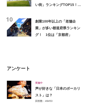
い街」ランキングTOP15！
第1位は「丸の内・大手町・有
10
楽町」【2024年最新調査結
創業100年以上の「老舗企
果】
業」が多い都道府県ランキン
グ！ 1位は「京都府」
アンケート
実施中
声が好きな「日本のボーカリ
スト」は？
回答数：49453