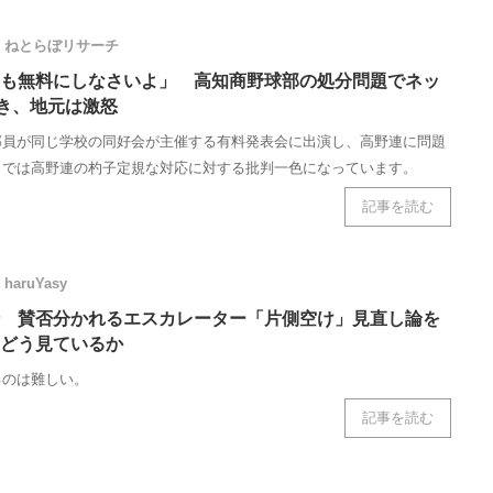
ねとらぼリサーチ
も無料にしなさいよ」 高知商野球部の処分問題でネッ
引き、地元は激怒
部員が同じ学校の同好会が主催する有料発表会に出演し、高野連に問題
トでは高野連の杓子定規な対応に対する批判一色になっています。
記事を読む
haruYasy
 賛否分かれるエスカレーター「片側空け」見直し論を
どう見ているか
るのは難しい。
記事を読む