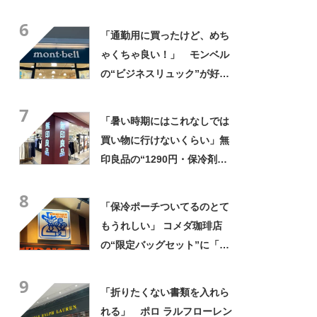
と形、デザインが神がかって
6
る」「お弁当箱などを入れて
「通勤用に買ったけど、めち
も余裕」
ゃくちゃ良い！」 モンベル
の“ビジネスリュック”が好
評 「615グラムで軽い」
7
「たくさん入る」「満員電車
「暑い時期にはこれなしでは
に乗りやすくなった」
買い物に行けないくらい」無
印良品の“1290円・保冷剤ポ
ケット付きバッグ”が好評
8
「家族の人数分を購入」
「保冷ポーチついてるのとて
「100均よりしっかり」
もうれしい」 コメダ珈琲店
の“限定バッグセット”に「ペ
ットボトルを2本突っ込んで出
9
かける」「アイス買って持ち
「折りたくない書類を入れら
帰りやすそう」の声
れる」 ポロ ラルフローレン