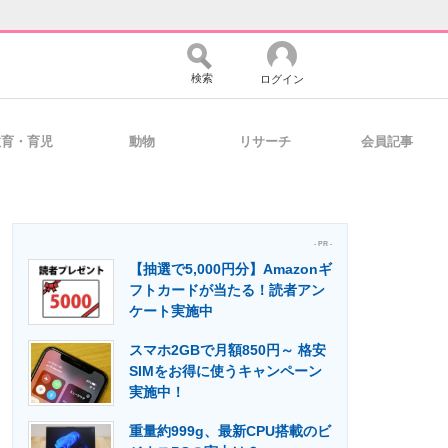
検索
ログイン
教育・育児
動物
リサーチ
会員記事
バイスの未来
好きが集まる 比べて選べる
- PR -
【抽選で5,000円分】Amazonギ
コミュニティ
マーケ×ITの今がよく分かる
フトカードが当たる！読者アン
ケート実施中
スマホ2GBで月額850円～ 格安
・活用を支援
SIMをお得に使うキャンペーン
実施中！
重量約999g、最新CPU搭載のビ