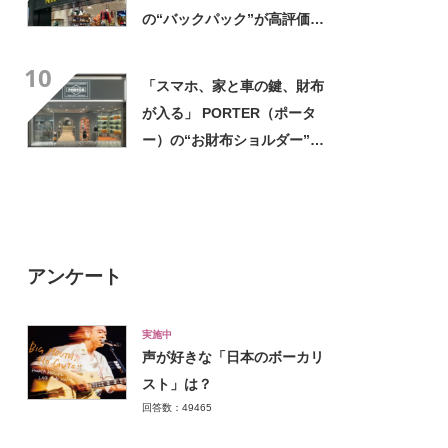
の“バックパック”が高評価
「ポケットも多いので使いや
10
すい」「シンプルなデザイン
「スマホ、家と車の鍵、財布
でとてもオシャレ」
が入る」 PORTER（ポータ
ー）の“お財布ショルダー”が
好評！ 「もうこれ以外使えな
い」「悩んでないでさっさと
買えばよかった」の声
アンケート
実施中
声が好きな「日本のボーカリ
スト」は？
回答数：49465