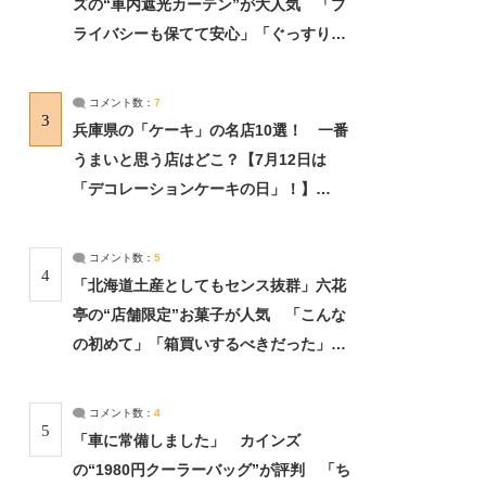
ズの“車内遮光カーテン”が大人気 「プ
ライバシーも保てて安心」「ぐっすり眠
れました」（2/2） | ライフ ねとらぼリ
サーチ：2ページ目
コメント数：
7
3
兵庫県の「ケーキ」の名店10選！ 一番
うまいと思う店はどこ？【7月12日は
「デコレーションケーキの日」！】
（2/4） | 兵庫県 ねとらぼリサーチ：2ペ
ージ目
コメント数：
5
4
「北海道土産としてもセンス抜群」六花
亭の“店舗限定”お菓子が人気 「こんな
の初めて」「箱買いするべきだった」
（1/2） | 北海道 ねとらぼリサーチ
コメント数：
4
5
「車に常備しました」 カインズ
の“1980円クーラーバッグ”が評判 「ち