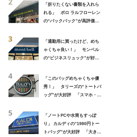
2
「タンブラー入れられるポケ
「折りたくない書類を入れら
ットもある」
れる」 ポロ ラルフローレン
の“バックパック”が高評価
「ポケットも多いので使いや
3
すい」「シンプルなデザイン
「通勤用に買ったけど、めち
でとてもオシャレ」
ゃくちゃ良い！」 モンベル
の“ビジネスリュック”が好
評 「615グラムで軽い」
4
「たくさん入る」「満員電車
「このバッグめちゃくちゃ優
に乗りやすくなった」
秀！」 タリーズの“トートバ
ッグ”が大好評 「スマホ・財
布・本・飲み物などが入る」
5
「タンブラー入れられるポケ
「ノートPCや水筒もすっぽ
ットもある」
り」 カルディの“1980円トー
トバッグ”が大好評 「大きさ