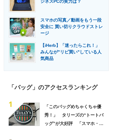
ジネスPCの実力は？
門メディア
建設×テクノロジーの最前線
スマホの写真／動画をもう一段
安全に 買い切りクラウドストレ
ージ
【iHerb】「迷ったらこれ！」
みんなが"リピ買い"している人
気商品
「バッグ」のアクセスランキング
1
「このバッグめちゃくちゃ優
秀！」 タリーズの“トートバ
ッグ”が大好評 「スマホ・財
布・本・飲み物などが入る」