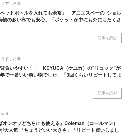
うすしお味
ニクス専門サイト
電子設計の基本と応用
エネルギーの専
ペットボトルを入れても余裕」 アニエスベーの“ショル
荷物の多い私でも安心」「ポケットが中にも外にもたくさ
記事を読む
うすしお味
背負いやすい！」 KEYUCA（ケユカ）の“リュック”が
年で一番いい買い物でした」「3回くらいリピートしてま
記事を読む
yuri
ばオンオフどちらにも使える」Coleman（コールマン）
グ”が大人気 「ちょうどいい大きさ」「リピート買いしまし