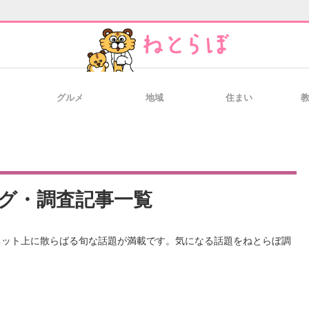
グルメ
地域
住まい
と未来を見通す
スマホと通信の最新トレンド
進化するPCとデ
のいまが分かる
企業ITのトレンドを詳説
経営リーダーの
グ・調査記事一覧
ネット上に散らばる旬な話題が満載です。気になる話題をねとらぼ調
T製品の総合サイト
IT製品の技術・比較・事例
製造業のIT導入