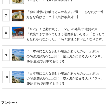
「神奈川県の讃岐うどんの名店」8選！ あなたが一番
7
好きな店はどこ？【人気投票実施中】
「金沢行くと必ず買う」 “石川の銘菓”に絶賛の声
8
「我慢できず食べてしまう悪魔的おいしさ」「どうして
も忘れられなかった」「時々無性に食べたくなります」
「日本海にこんな美しい場所があったのか…」新潟
9
の“絶景道の駅”に圧倒！ 空と海が染まる大パノラマ、
JR駅直結で列車でも行ける
「日本海にこんな美しい場所があったのか…」新潟
10
の“絶景道の駅”に圧倒！ 空と海が染まる大パノラマ、
JR駅直結で列車でも行ける
アンケート