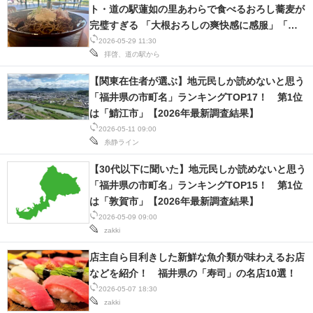
ト・道の駅蓮如の里あわらで食べるおろし蕎麦が
IT製品の技術・比較・事例
完璧すぎる 「大根おろしの爽快感に感服」「肉
厚な焼き鯖寿司と一緒に食べたい」
製造業のIT導入・活用を支援
2026-05-29 11:30
拝啓、道の駅から
モノづくり技術者専門サイト
【関東在住者が選ぶ】地元民しか読めないと思う
「福井県の市町名」ランキングTOP17！ 第1位
エレクトロニクス専門サイト
は「鯖江市」【2026年最新調査結果】
2026-05-11 09:00
電子設計の基本と応用
糸静ライン
エネルギーの専門メディア
【30代以下に聞いた】地元民しか読めないと思う
「福井県の市町名」ランキングTOP15！ 第1位
建設×テクノロジーの最前線
は「敦賀市」【2026年最新調査結果】
2026-05-09 09:00
ちょっと気になるネットの話題
zakki
店主自ら目利きした新鮮な魚介類が味わえるお店
などを紹介！ 福井県の「寿司」の名店10選！
2026-05-07 18:30
zakki