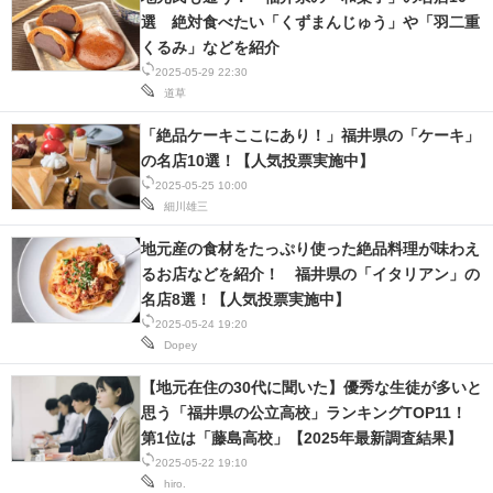
選 絶対食べたい「くずまんじゅう」や「羽二重
くるみ」などを紹介
2025-05-29 22:30
道草
「絶品ケーキここにあり！」福井県の「ケーキ」
の名店10選！【人気投票実施中】
2025-05-25 10:00
細川雄三
地元産の食材をたっぷり使った絶品料理が味わえ
るお店などを紹介！ 福井県の「イタリアン」の
名店8選！【人気投票実施中】
2025-05-24 19:20
Dopey
【地元在住の30代に聞いた】優秀な生徒が多いと
思う「福井県の公立高校」ランキングTOP11！
第1位は「藤島高校」【2025年最新調査結果】
2025-05-22 19:10
hiro.