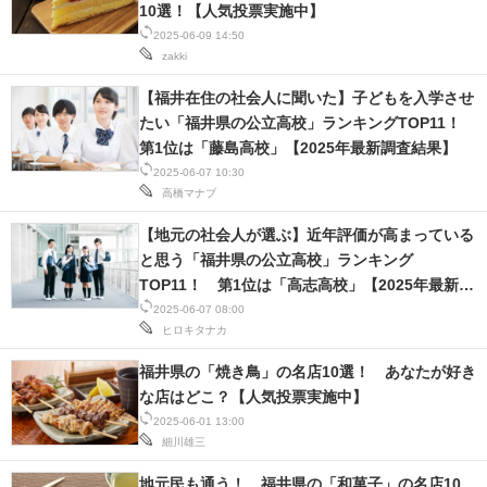
10選！【人気投票実施中】
2025-06-09 14:50
zakki
【福井在住の社会人に聞いた】子どもを入学させ
たい「福井県の公立高校」ランキングTOP11！
第1位は「藤島高校」【2025年最新調査結果】
2025-06-07 10:30
高橋マナブ
【地元の社会人が選ぶ】近年評価が高まっている
と思う「福井県の公立高校」ランキング
TOP11！ 第1位は「高志高校」【2025年最新調
査結果】
2025-06-07 08:00
ヒロキタナカ
福井県の「焼き鳥」の名店10選！ あなたが好き
な店はどこ？【人気投票実施中】
2025-06-01 13:00
細川雄三
地元民も通う！ 福井県の「和菓子」の名店10