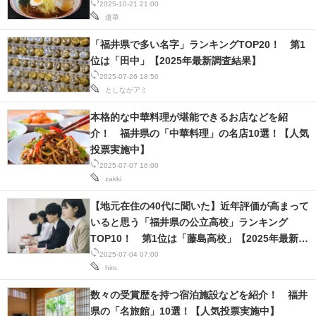
2025-10-21 21:00
道草
「福井県で多い名字」ランキングTOP20！ 第1
位は「田中」【2025年最新調査結果】
2025-07-26 18:50
としながアミ
本格的な中華料理が堪能できるお店などを紹
介！ 福井県の「中華料理」の名店10選！【人気
投票実施中】
2025-07-07 16:00
zakki
【地元在住の40代に聞いた】近年評価が高まって
いると思う「福井県の公立高校」ランキング
TOP10！ 第1位は「藤島高校」【2025年最新調
査結果】
2025-07-04 07:00
hiro.
数々の受賞歴を持つ宿泊施設などを紹介！ 福井
県の「名旅館」10選！【人気投票実施中】