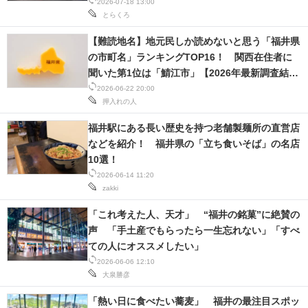
2026-07-18 13:00
とらくろ
スマホと通信の最新トレンド
【難読地名】地元民しか読めないと思う「福井県
進化するPCとデバイスの未来
の市町名」ランキングTOP16！ 関西在住者に
聞いた第1位は「鯖江市」【2026年最新調査結
好きが集まる 比べて選べる
果】
2026-06-22 20:00
押入れの人
ビジネスと働き方のヒント
福井駅にある長い歴史を持つ老舗製麺所の直営店
AI活用のいまが分かる
などを紹介！ 福井県の「立ち食いそば」の名店
10選！
企業ITのトレンドを詳説
2026-06-14 11:20
zakki
経営リーダーのコミュニティ
「これ考えた人、天才」 “福井の銘菓”に絶賛の
声 「手土産でもらったら一生忘れない」「すべ
マーケ×ITの今がよく分かる
ての人にオススメしたい」
ITエンジニア向け専門サイト
2026-06-06 12:10
大泉勝彦
企業向けIT製品の総合サイト
「熱い日に食べたい蕎麦」 福井の最注目スポッ