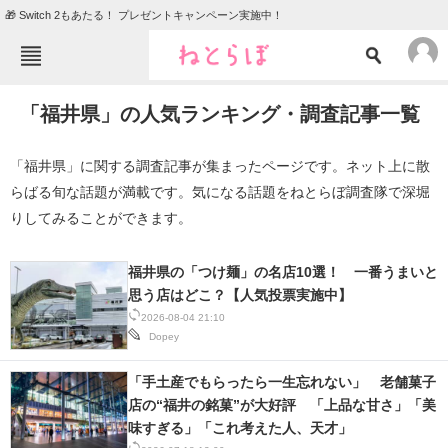
🎁 Switch 2もあたる！ プレゼントキャンペーン実施中！
ねとらぼメニュー
「福井県」の人気ランキング・調査記事一覧
TOP
ニュース
エンタメ
クイズ
「福井県」に関する調査記事が集まったページです。ネット上に散
らばる旬な話題が満載です。気になる話題をねとらぼ調査隊で深堀
グルメ
地域
りしてみることができます。
住まい
教育・育児
動物
リサーチ
福井県の「つけ麺」の名店10選！ 一番うまいと
思う店はどこ？【人気投票実施中】
会員記事
2026-08-04 21:10
Dopey
メディア
「手土産でもらったら一生忘れない」 老舗菓子
注目記事を集めた総合ページ
店の“福井の銘菓”が大好評 「上品な甘さ」「美
味すぎる」「これ考えた人、天才」
ITの今と未来を見通す