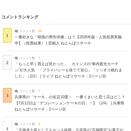
コメントランキング
コメント数：
20
1
一番好きな「韓国の男性俳優」は？【2026年版・人気投票実施
中】（投票結果） | 芸能人 ねとらぼリサーチ
コメント数：
7
2
「もっと早く買えば良かった」 カインズの“車内遮光カーテ
ン”が大人気 「プライバシーも保てて安心」「ぐっすり眠れま
した」（2/2） | ライフ ねとらぼリサーチ：2ページ目
コメント数：
7
3
兵庫県の「ケーキ」の名店10選！ 一番うまいと思う店はどこ？
【7月12日は「デコレーションケーキの日」！】（2/4） | 兵庫県
ねとらぼリサーチ：2ページ目
コメント数：
5
4
「北海道土産としてもセンス抜群」六花亭の“店舗限定”お菓子が