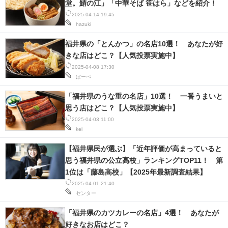
堂。鯖の江」「中華そば 笹はら」などを紹介！
2025-04-14 19:45
hazuki
福井県の「とんかつ」の名店10選！ あなたが好
きな店はどこ？【人気投票実施中】
2025-04-08 17:30
ぼーぺ
「福井県のうな重の名店」10選！ 一番うまいと
思う店はどこ？【人気投票実施中】
2025-04-03 11:00
kei
【福井県民が選ぶ】「近年評価が高まっていると
思う福井県の公立高校」ランキングTOP11！ 第
1位は「藤島高校」【2025年最新調査結果】
2025-04-01 21:40
センター
「福井県のカツカレーの名店」4選！ あなたが
好きなお店はどこ？