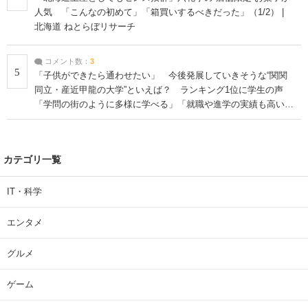
人気 「こんなの初めて」「箱買いするべきだった」（1/2） |
北海道 ねとらぼリサーチ
コメント数：
3
5
「子供ができたら通わせたい」 今後発展していきそうな“関関
同立・産近甲龍の大学”といえば？ ランキング1位に学生の声
「学問の街のように多様に学べる」「就職や進学の実績も高い」
| 大学 ねとらぼリサーチ
カテゴリ一覧
IT・科学
エンタメ
グルメ
ゲーム