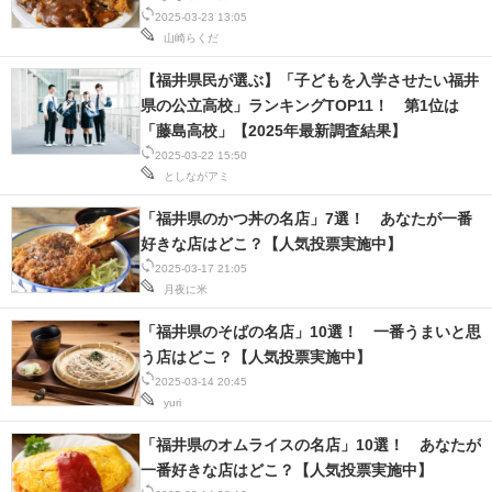
2025-03-23 13:05
山崎らくだ
【福井県民が選ぶ】「子どもを入学させたい福井
県の公立高校」ランキングTOP11！ 第1位は
「藤島高校」【2025年最新調査結果】
2025-03-22 15:50
としながアミ
「福井県のかつ丼の名店」7選！ あなたが一番
好きな店はどこ？【人気投票実施中】
2025-03-17 21:05
月夜に米
「福井県のそばの名店」10選！ 一番うまいと思
う店はどこ？【人気投票実施中】
2025-03-14 20:45
yuri
「福井県のオムライスの名店」10選！ あなたが
一番好きな店はどこ？【人気投票実施中】