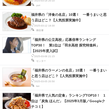
2025-03-14 20:10
yuri
福井県の「洋食の名店」10選！ 一番うまいと思
う店はどこ？【人気投票実施中】
2025-03-12 19:30
桐谷肇
「福井県の公立高校」応募倍率ランキング
TOP30！ 第1位は「羽水高校 探究特進科」
【2025年度入試】
2025-03-06 21:15
センター
「福井県のラーメンの名店」10選！ 一番うまい
と思う店はどこ？【人気投票実施中】
2025-03-05 20:50
kei
「福井県で人気の定食」ランキングTOP10！ 1
位は「炭魚 ほんだ」【2025年3月版／Googleク
チコミ】