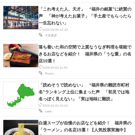
「これ考えた人、天才」 “福井の銘菓”に絶賛の
声 「神が考えたお菓子」「手土産でもらったら
一生忘れない」
2026-05-06 12:20
大泉勝彦
落ち着いた和の空間で上質なうなぎ料理を堪能で
きるお店などを紹介！ 福井県の「うな重」の名
店10選！
2026-05-04 11:50
Dopey
「読めそうで読めない」 “福井県の難読市町村
名”ランキング上位に集まった声 「初見では地
名っぽく見えない」「実は地味に難読」
2026-04-04 10:10
zakki
白湯スープが自慢のお店などを紹介！ 福井県の
「ラーメン」の名店15選！【人気投票実施中】