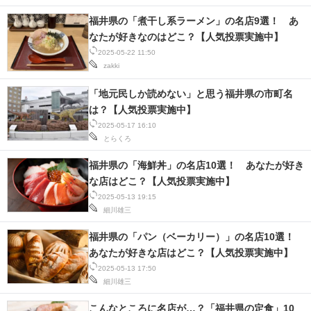
福井県の「煮干し系ラーメン」の名店9選！ あ
なたが好きなのはどこ？【人気投票実施中】
2025-05-22 11:50
zakki
「地元民しか読めない」と思う福井県の市町名
は？【人気投票実施中】
2025-05-17 16:10
とらくろ
福井県の「海鮮丼」の名店10選！ あなたが好き
な店はどこ？【人気投票実施中】
2025-05-13 19:15
細川雄三
福井県の「パン（ベーカリー）」の名店10選！
あなたが好きな店はどこ？【人気投票実施中】
2025-05-13 17:50
細川雄三
こんなところに名店が…？「福井県の定食」10