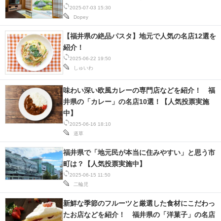
2025-07-03 15:30
Dopey
【福井県の絶品パスタ】地元で人気の名店12選を
紹介！
2025-06-22 19:50
しゅいわ
味わい深い欧風カレーの専門店などを紹介！ 福
井県の「カレー」の名店10選！【人気投票実施
中】
2025-06-16 18:10
道草
福井県で「地元民が本当に住みやすい」と思う市
町は？【人気投票実施中】
2025-06-15 11:50
二輪児
新鮮な季節のフルーツと厳選した食材にこだわっ
たお店などを紹介！ 福井県の「洋菓子」の名店