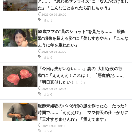
と…… “思わぬサプライズ”に「なんか泣けまし
た」「こんなことされたら許しちゃう」
2025-09-07 20:00
さとう
58歳ママの“昔のショット”を見たら…… 娘衝
撃“想像を超える姿”に「美しすぎやろ」「こんな
ふうに年を重ねたい」
2025-09-06 21:00
さとう
「今日は夫がいない……」妻の“大胆な夜の行
動”に「ええええ！これは！」「悪魔的だ……」
「明日真似したい！！！」
2025-09-05 12:05
さとう
服飾未経験のパパが娘の服を作ったら、たった2
時間で……「えええ!?」 ママ仰天の仕上がりに
「天才すぎません!?」「震えてます」
2025-09-03 09:30
さとう