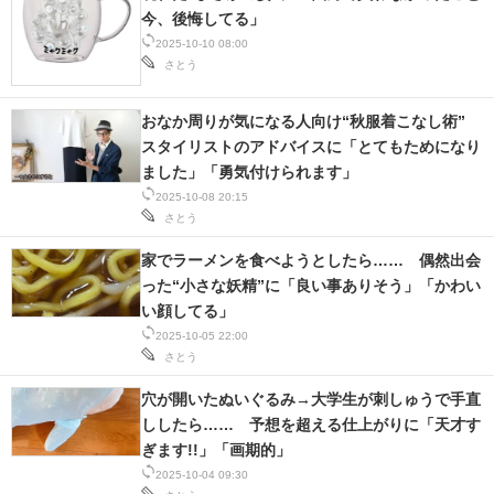
今、後悔してる」
2025-10-10 08:00
さとう
おなか周りが気になる人向け“秋服着こなし術”
スタイリストのアドバイスに「とてもためになり
ました」「勇気付けられます」
2025-10-08 20:15
さとう
家でラーメンを食べようとしたら…… 偶然出会
った“小さな妖精”に「良い事ありそう」「かわい
い顔してる」
2025-10-05 22:00
さとう
穴が開いたぬいぐるみ→大学生が刺しゅうで手直
ししたら…… 予想を超える仕上がりに「天才す
ぎます!!」「画期的」
2025-10-04 09:30