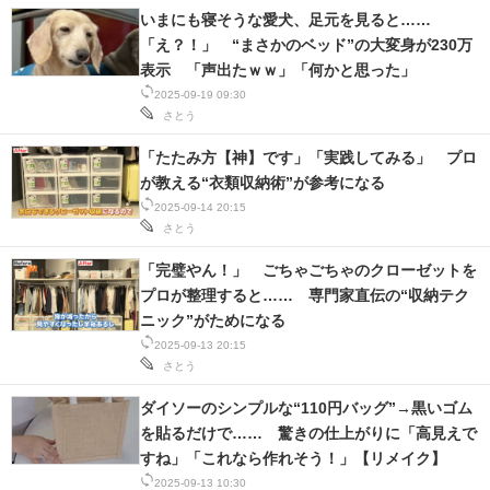
いまにも寝そうな愛犬、足元を見ると……
「え？！」 “まさかのベッド”の大変身が230万
表示 「声出たｗｗ」「何かと思った」
2025-09-19 09:30
さとう
「たたみ方【神】です」「実践してみる」 プロ
が教える“衣類収納術”が参考になる
2025-09-14 20:15
さとう
「完璧やん！」 ごちゃごちゃのクローゼットを
プロが整理すると…… 専門家直伝の“収納テク
ニック”がためになる
2025-09-13 20:15
さとう
ダイソーのシンプルな“110円バッグ”→黒いゴム
を貼るだけで…… 驚きの仕上がりに「高見えで
すね」「これなら作れそう！」【リメイク】
2025-09-13 10:30