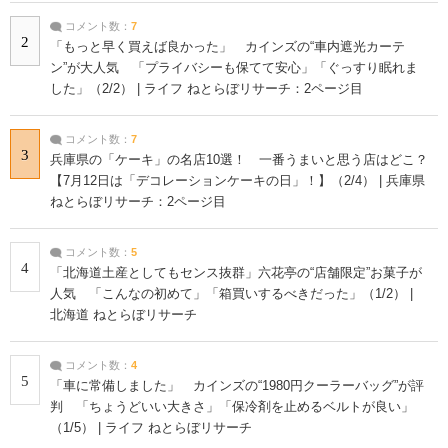
コメント数：
7
2
「もっと早く買えば良かった」 カインズの“車内遮光カーテ
ン”が大人気 「プライバシーも保てて安心」「ぐっすり眠れま
した」（2/2） | ライフ ねとらぼリサーチ：2ページ目
コメント数：
7
3
兵庫県の「ケーキ」の名店10選！ 一番うまいと思う店はどこ？
【7月12日は「デコレーションケーキの日」！】（2/4） | 兵庫県
ねとらぼリサーチ：2ページ目
コメント数：
5
4
「北海道土産としてもセンス抜群」六花亭の“店舗限定”お菓子が
人気 「こんなの初めて」「箱買いするべきだった」（1/2） |
北海道 ねとらぼリサーチ
コメント数：
4
5
「車に常備しました」 カインズの“1980円クーラーバッグ”が評
判 「ちょうどいい大きさ」「保冷剤を止めるベルトが良い」
（1/5） | ライフ ねとらぼリサーチ