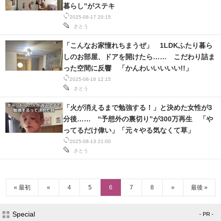
暮らし”がステキ
2025-08-17 20:15
さとう
「こんなお家憧れちまうぜ」 1LDKふたり暮ら
しのお部屋、ドアを開けたら…… こだわり詰ま
った空間に反響 「かんわいいいいい!!」
2025-08-16 12:15
さとう
「火が消えるまで勉強する！」と決めた女性が3
分後…… “予想外の裏切り”が300万再生 「や
ってるだけ偉い」「元々やる気なくて草」
2025-08-13 21:00
さとう
« 最初
«
4
5
6
7
8
»
最後 »
Special
- PR -