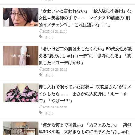
「かわいいと言われない」「殺人級に不器用」な
女性→美容師の手で…… マイナス10歳級の“劇
的イメチェン”に「これは凄いな！！」
2025-08-21 11:00
さとう
「暑いけど二の腕は出したくない」50代女性が教
える“夏のおしゃれコーデ”に「参考になる」「真
似したいコーデばかり」
2025-08-20 20:15
さとう
押し入れで眠っていた浴衣→“衣装屋さん”がリメ
イクしたら…… まさかの大変身に「えー！す
ご」「やばー!!!!」
2025-08-19 09:30
さとう
「何から何まで可愛い」「カフェみたい」 築41
年3DK団地、大好きなものに囲まれた“おしゃれ