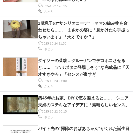
2025-10-27 20:15
スマホと通信の最新トレンド
さとう
進化するPCとデバイスの未来
1歳息子の“サンリオコーデ”→ママの編み物を合
わせたら…… まさかの姿に「見かけたら手振っ
好きが集まる 比べて選べる
ちゃいます」「天才ですか？」
2025-10-24 11:55
ビジネスと働き方のヒント
さとう
ダイソーの菜箸→グルーガンでデコボコさせる
AI活用のいまが分かる
と…… “ハリポタに登場しそう”な完成品に「天
企業ITのトレンドを詳説
才すぎやろ」「センスが良すぎ」
2025-10-23 07:00
経営リーダーのコミュニティ
さとう
築45年のお家、DIYで窓を整えると…… シニア
マーケ×ITの今がよく分かる
夫婦のステキなアイデアに「素晴らしいセンス」
2025-10-22 20:15
ITエンジニア向け専門サイト
さとう
企業向けIT製品の総合サイト
バイト先の“掃除のおばあちゃん”がくれた誕生日