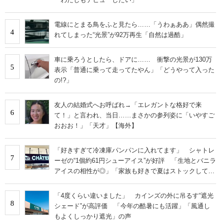
電線にとまる鳥をふと見たら……「うわぁああ」偶然撮
4
れてしまった“光景”が92万再生「自然は過酷」
車に乗ろうとしたら、ドアに…… 衝撃の光景が130万
5
表示「普通に乗って走ってたやん」「どうやって入った
の!?」
友人の結婚式へお呼ばれ→「エレガントな格好で来
6
て！」と言われ、当日……まさかの参列姿に「いやすご
おおお！」「天才」【海外】
「好きすぎて冷凍庫パンパンに入れてます」 シャトレ
7
ーゼの“1個約61円シューアイス”が好評 「生地とバニラ
アイスの相性が◎」「家族も好きで夏はストックして
る」
「4度くらい違いました」 カインズの外に吊るす“遮光
8
シェード”が高評価 「今年の酷暑にも活躍」「風通し
もよくしっかり遮光」の声