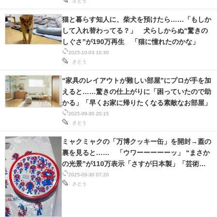
さとう
猫と暮らす知人に、柴犬を預けたら……「もしか
して入れ替わってる？」 犬らしからぬ“驚きの
しぐさ”が190万再生 「猫に憧れたのかな」
2025-10-03 10:30
さとう
“家具のレイアウトが難しい部屋”にプロが手を加
えると……驚きの仕上がりに「困っていたので助
かる」「早くお家に帰りたくなる素敵なお部屋」
2025-09-30 20:15
さとう
ミャクミャクの「万博クッキー缶」を開封→蓋の
裏を見ると…… 「ウワーーーーーッ」 “まさか
の光景”が110万表示「さすが日本製」「芸術作
品」
2025-09-30 07:20
さとう