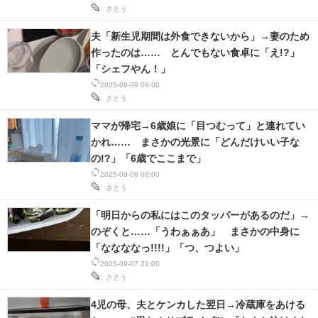
さとう
夫「新生児期間は外食できないから」→妻のため
作ったのは…… とんでもない食卓に「え!?」
「シェフやん！」
2025-09-09 09:00
さとう
ママが帰宅→6歳娘に「目つむって」と連れてい
かれ…… まさかの光景に「どんだけいい子な
の!?」「6歳でここまで」
2025-09-08 08:00
さとう
「明日からの私にはこのタッパーがあるのだ」→
のぞくと……「うわぁぁあ」 まさかの中身に
「ななななっ!!!!」「つ、つよい」
2025-09-07 21:00
さとう
4児の母、夫とケンカした翌日→冷蔵庫をあける