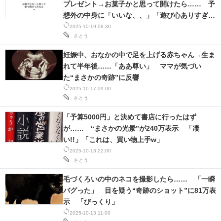
プレゼント→お菓子かと思って開けたら…… 予
IT製品の技術・比較・事例
想外の中身に「いいな、、」「遊び心ありすぎ
る」
2025-10-19 08:30
製造業のIT導入・活用を支援
さとう
モノづくり技術者専門サイト
妊娠中、おなかの中で足を上げる赤ちゃん→生ま
れて半年後……「ああ尊い」 ママが気づい
エレクトロニクス専門サイト
た“まさかの奇跡”に反響
2025-10-17 09:00
電子設計の基本と応用
さとう
エネルギーの専門メディア
「予算5000円」と決めて書店に行ったはず
が…… “まさかの光景”が240万表示 「凄
建設×テクノロジーの最前線
い!!」「これは、買い物上手w」
2025-10-13 22:00
ちょっと気になるネットの話題
さとう
毛づくろいの中のネコを撮影したら…… 「一瞬
バグった」 目を疑う“奇跡のショット”に81万表
示 「びっくり」
2025-10-13 11:00