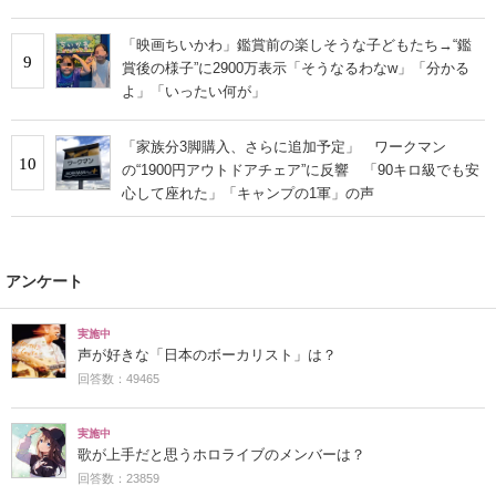
「映画ちいかわ」鑑賞前の楽しそうな子どもたち→“鑑
9
賞後の様子”に2900万表示「そうなるわなw」「分かる
よ」「いったい何が」
「家族分3脚購入、さらに追加予定」 ワークマン
10
の“1900円アウトドアチェア”に反響 「90キロ級でも安
心して座れた」「キャンプの1軍」の声
アンケート
実施中
声が好きな「日本のボーカリスト」は？
回答数：49465
実施中
歌が上手だと思うホロライブのメンバーは？
回答数：23859