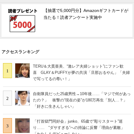
【抽選で5,000円分】Amazonギフトカードが
当たる！読者アンケート実施中
アクセスランキング
TERU＆大貫亜美、“激レア夫婦ショット”にファン歓
1
喜 GLAY＆PUFFYが夢の共演「旦那おるやん」「夫婦
で写ってるの尊い！」
自衛隊員だった25歳男性→10年後……「マジで何があっ
2
たの？」 衝撃の“現在の姿”が180万再生「別人…？」
「好きに生きんしゃい」
「打首獄門同好会」junko、65歳で“彫りスタート”巡
3
り…… “ダサすぎる”への持論に反響「理由が素敵」
「わたしもデビューしたい」