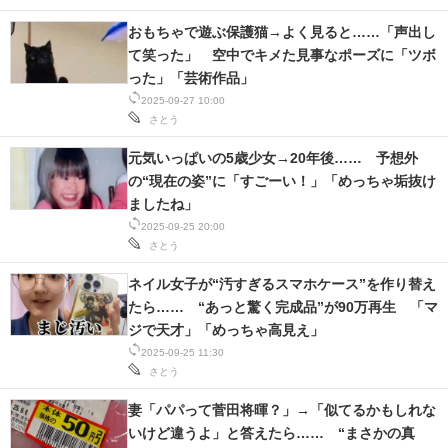
おもちゃで遊ぶ保護猫→よく見ると……「声出し
て笑った」 空中でキメた見事なポーズに「ツボ
った」「芸術作品」
2025-09-27 10:00
さとう
元気いっぱいの5歳少女→20年後…… 予想外
の“現在の姿”に「すごーい！」「めっちゃ垢抜け
ましたね」
2025-09-25 20:00
さとう
ネイル女子が“汚すぎるスマホケース”を作り替え
たら…… “あっと驚く完成品”が90万再生 「マ
ジで天才」「めっちゃ高見え」
2025-09-25 11:30
さとう
妻「パパって菅田将暉？」→「似てるかもしれな
いけど違うよ」と答えたら…… “まさかの真