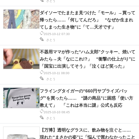
さとう
ダイソーでたまたま見つけた「モール」→買って
帰ったら……「何してんだろ」 “なぜか生まれ
てしまった生き物”に「て…天才です」
2025-10-12 07:30
さとう
不器用ママが作った“ハム太郎”クッキー、焼いて
みたら→夫「なにこれ!?」 “衝撃の仕上がり”に
「国宝に出演してそう」「泣くほど笑った」
2025-10-11 08:00
さとう
フライングタイガーの“660円サプライズバッ
グ”を買ったら…… “謎の商品”に困惑「使い方
教えて」 「これは本当に謎」公式も反応
2025-10-10 08:45
さとう
【万博】透明なグラスに、飲み物を注ぐと……
現れた“まさかの姿”に「悩んで買わなかったこと