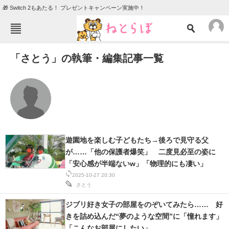
🎁 Switch 2もあたる！ プレゼントキャンペーン実施中！
ねとらぼメニュー
「さとう」の執筆・編集記事一覧
TOP
ニュース
エンタメ
クイズ
グルメ
地域
住まい
教育・育児
動物
リサーチ
遊園地を楽しむ子どもたち→後ろで見守る父
が……「他の保護者爆笑」 二度見必至の姿に
会員記事
「安心感が半端ないw」「物理的にも凄い」
2025-10-27 20:30
メディア
さとう
注目記事を集めた総合ページ
ジブリ好き女子の部屋をのぞいてみたら…… 好
きを詰め込んだ“夢のような空間”に「憧れます」
ITの今と未来を見通す
「こんなお部屋にしたい」