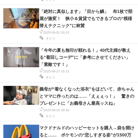
「絶対に真似します」「目から鱗」 布1枚で部
屋が激変！ 狭小＆賃貸でもできるプロの“模様
替えテクニック”に称賛
2025-09-02 20:15
さとう
「今年の夏も無印が頼れる！」40代主婦が教え
る“着回しコーデ”に「参考にさせてください」
「素敵です！」
2025-08-27 20:15
さとう
義母が“着なくなった浴衣”をほどいて、赤ちゃん
とママに作ったのは……「えぇぇっ！」 驚きの
プレゼントに「お義母さん最高ッスね」
2025-08-25 09:30
さとう
マクドナルドのハッピーセットを購入→袋を開け
ると…… ポケモンの“悲しすぎる姿”が1500万