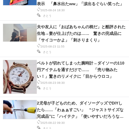
表示 「鼻水出たww」「涙出るぐらい笑った」
2025-08-24 18:30
さとう
夫や友人に「おばあちゃんの柄だ」と酷評された
生地→妻が仕上げたのは…… 驚きの完成品に
「サイコーかよ」「刺さりまくり」
2025-08-23 11:55
さとう
ベルトが切れてしまった腕時計→ダイソーの110
円アイテムを通すだけで…… 「売り物みた
い！」驚きのリメイクに「目からウロコ」
2025-08-23 08:30
さとう
2児母が子どものため、ダイソーグッズでDIYし
たら……「わぁぁすごい」 “ジャストサイズな
完成品”に「ハイテク」「使いやすいだろうな
ぁ」
2025-08-22 09:30
さとう