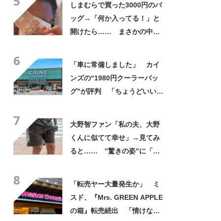
5
しまむらで買った3000円のバ
ッグ→「何か入ってる！」と
開けたら…… まさかの中身
に「買いに走った」「コスパ
6
良すぎる」
「車に常備しました」 カイ
ンズの“1980円クーラーバッ
グ”が評判 「ちょうどいい大
きさ」「保冷剤を止めるベル
7
トが良い」
大野智ファン「私の夫、大野
くんに似てて幸せ」→見てみ
ると…… ‟驚きの姿”に「最
高すぎません？」「本物かと
8
思いました！」
「転売ヤー大量発生か」 ミ
スド、『Mrs. GREEN APPLE
の箱』転売続出 「情けない