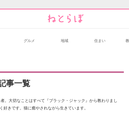
グルメ
地域
住まい
と未来を見通す
スマホと通信の最新トレンド
進化するPCとデ
のいまが分かる
企業ITのトレンドを詳説
経営リーダーの
記事一覧
T製品の総合サイト
IT製品の技術・比較・事例
製造業のIT導入
く好きです。猫に癒やされながら生きています。 