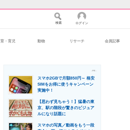
検索
ログイン
教育・育児
動物
リサーチ
会員記事
バイスの未来
好きが集まる 比べて選べる
- PR -
スマホ2GBで月額850円～ 格安
コミュニティ
マーケ×ITの今がよく分かる
SIMをお得に使うキャンペーン
実施中！
【思わず見ちゃう！】猛暑の東
・活用を支援
京、駅の階段が驚きのビジュア
ルになり話題に
スマホの写真／動画をもう一段