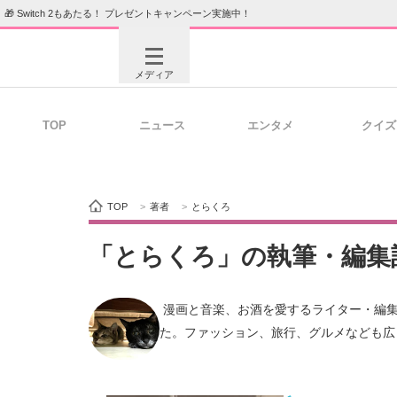
🎁 Switch 2もあたる！ プレゼントキャンペーン実施中！
メディア
TOP
ニュース
エンタメ
クイズ
注目記事を集めた総合ページ
ITの今
TOP
>
著者
>
とらくろ
ビジネスと働き方のヒント
AI活用
「とらくろ」の執筆・編集
 漫画と音楽、お酒を愛するライター・編集者。大切なことはすべて『ブラック・ジャック』から教わりまし
ITエンジニア向け専門サイト
企業向けI
た。ファッション、旅行、グルメなども広