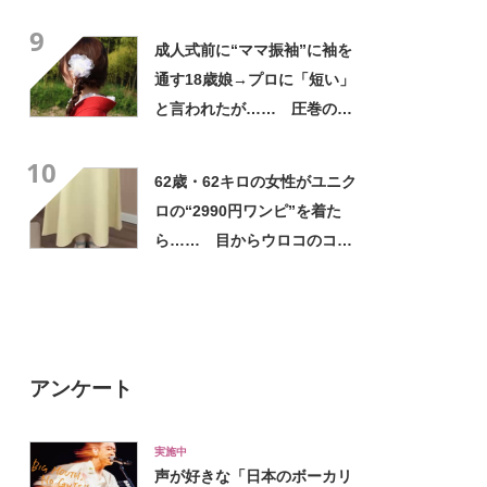
と思わないのかな」「呆れる
9
わ」 2500円での出品も
成人式前に“ママ振袖”に袖を
通す18歳娘→プロに「短い」
と言われたが…… 圧巻の着
姿に「素敵ねぇうっとり」
10
「綺麗さが引き立ちます」
62歳・62キロの女性がユニク
ロの“2990円ワンピ”を着た
ら…… 目からウロコのコー
デに「全色ほしいくらい」
「参考になりました」
アンケート
実施中
声が好きな「日本のボーカリ