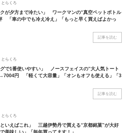
とらくろ
ニクス専門サイト
電子設計の基本と応用
エネルギーの専
クが夕方まで冷たい」 ワークマンの“真空ペットボトル
評 「車の中でも冷え冷え」「もっと早く買えばよかっ
記事を読む
とらくろ
グで1番使いやすい」 ノースフェイスの“大人気トート
円→7004円 「軽くて大容量」「オンもオフも使える」「3
記事を読む
とらくろ
といえばこれ」 三越伊勢丹で買える“京都銘菓”が大好
で美味しい」「毎年買ってます！」