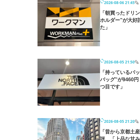
2026-08-06 21:45
モノづくり技術者専門サイト
エレクトロ
「朝買ったドリン
ホルダー”が大好
た」
ちょっと気になるネットの話題
2026-08-05 21:50
「持っているバッ
バッグ”が9460
つ目です」
2026-08-05 21:20
「昔から京都土産
評 「上品な甘み