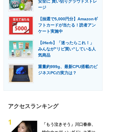
安全に 買い切りクラウドストレ
門メディア
建設×テクノロジーの最前線
ージ
【抽選で5,000円分】Amazonギ
フトカードが当たる！読者アン
ケート実施中
【iHerb】「迷ったらこれ！」
みんなが"リピ買い"している人
気商品
重量約999g、最新CPU搭載のビ
ジネスPCの実力は？
アクセスランキング
1
「もう泣きそう」川口春奈、