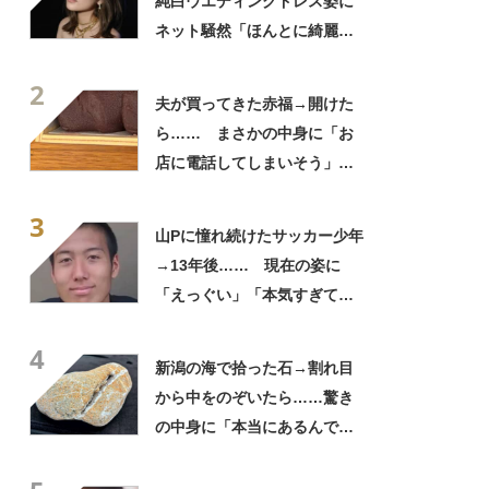
純白ウエディングドレス姿に
ネット騒然「ほんとに綺麗」
「この笑顔が切なすぎる」
2
夫が買ってきた赤福→開けた
ら…… まさかの中身に「お
店に電話してしまいそう」
「さすがに初めて見ました
3
笑」と107万表示
山Pに憧れ続けたサッカー少年
→13年後…… 現在の姿に
「えっぐい」「本気すぎて尊
敬する」と49万再生
4
新潟の海で拾った石→割れ目
から中をのぞいたら……驚き
の中身に「本当にあるんです
ね！」「お宝だ」