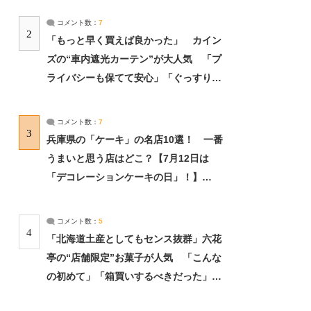
コメント数：
7
2
「もっと早く買えば良かった」 カイン
ズの“車内遮光カーテン”が大人気 「プ
ライバシーも保てて安心」「ぐっすり眠
れました」（2/2） | ライフ ねとらぼリ
サーチ：2ページ目
コメント数：
7
3
兵庫県の「ケーキ」の名店10選！ 一番
うまいと思う店はどこ？【7月12日は
「デコレーションケーキの日」！】
（2/4） | 兵庫県 ねとらぼリサーチ：2ペ
ージ目
コメント数：
5
4
「北海道土産としてもセンス抜群」六花
亭の“店舗限定”お菓子が人気 「こんな
の初めて」「箱買いするべきだった」
（1/2） | 北海道 ねとらぼリサーチ