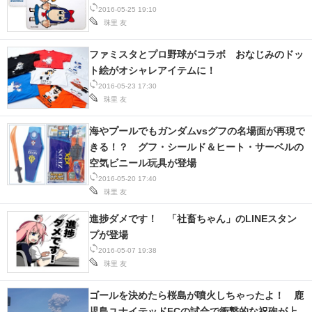
2016-05-25 19:10
珠里 友
ファミスタとプロ野球がコラボ おなじみのドッ
ト絵がオシャレアイテムに！
2016-05-23 17:30
珠里 友
海やプールでもガンダムvsグフの名場面が再現で
きる！？ グフ・シールド＆ヒート・サーベルの
空気ビニール玩具が登場
2016-05-20 17:40
珠里 友
進捗ダメです！ 「社畜ちゃん」のLINEスタン
プが登場
2016-05-07 19:38
珠里 友
ゴールを決めたら桜島が噴火しちゃったよ！ 鹿
児島ユナイテッドFCの試合で衝撃的な祝砲が上