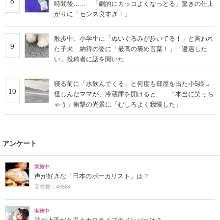
8
時間後…… 「劇的にカッコよくなっとる」驚きの仕上
がりに「センス良すぎ！」
散歩中、小学生に「ぬいぐるみが歩いてる！」と言われ
9
た子犬 納得の姿に「最高の褒め言葉！」「遭遇した
い」投稿者に話を聞いた
寝る前に「水飲んでくる」と何度も部屋を出た小5娘→
10
怪しんだママが、冷蔵庫を開けると……「本当に笑っち
ゃう」衝撃の光景に「むしろよく我慢した」
アンケート
実施中
声が好きな「日本のボーカリスト」は？
回答数：49584
実施中