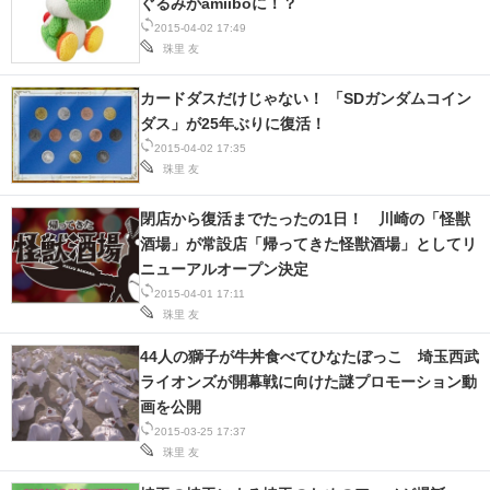
ぐるみがamiiboに！？
2015-04-02 17:49
珠里 友
カードダスだけじゃない！ 「SDガンダムコイン
ダス」が25年ぶりに復活！
2015-04-02 17:35
珠里 友
閉店から復活までたったの1日！ 川崎の「怪獣
酒場」が常設店「帰ってきた怪獣酒場」としてリ
ニューアルオープン決定
2015-04-01 17:11
珠里 友
44人の獅子が牛丼食べてひなたぼっこ 埼玉西武
ライオンズが開幕戦に向けた謎プロモーション動
画を公開
2015-03-25 17:37
珠里 友