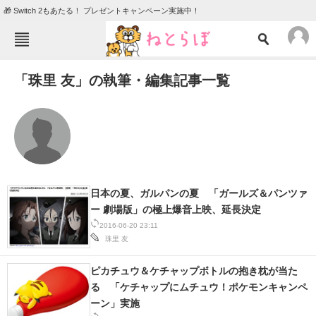
🎁 Switch 2もあたる！ プレゼントキャンペーン実施中！
ねとらぼメニュー
「珠里 友」の執筆・編集記事一覧
TOP
ニュース
エンタメ
クイズ
グルメ
地域
住まい
教育・育児
動物
リサーチ
日本の夏、ガルパンの夏 「ガールズ＆パンツァ
ー 劇場版」の極上爆音上映、延長決定
会員記事
2016-06-20 23:11
珠里 友
メディア
ピカチュウ＆ケチャップボトルの抱き枕が当た
注目記事を集めた総合ページ
る 「ケチャップにムチュウ！ポケモンキャンペ
ーン」実施
ITの今と未来を見通す