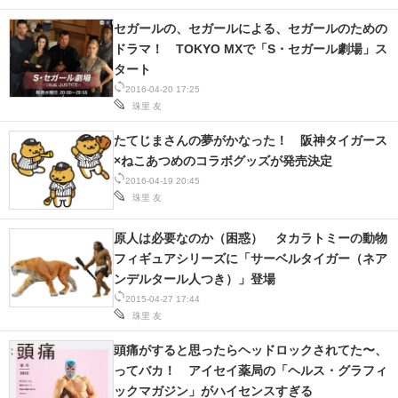
セガールの、セガールによる、セガールのための
ドラマ！ TOKYO MXで「S・セガール劇場」ス
タート
2016-04-20 17:25
珠里 友
たてじまさんの夢がかなった！ 阪神タイガース
×ねこあつめのコラボグッズが発売決定
2016-04-19 20:45
珠里 友
原人は必要なのか（困惑） タカラトミーの動物
フィギュアシリーズに「サーベルタイガー（ネア
ンデルタール人つき）」登場
2015-04-27 17:44
珠里 友
頭痛がすると思ったらヘッドロックされてた〜、
ってバカ！ アイセイ薬局の「ヘルス・グラフィ
ックマガジン」がハイセンスすぎる