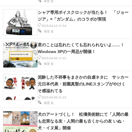
珠里 友
シャア専用ボイスクロックが当たる！ 「ジョー
ジア」×「ガンダム」のコラボが実現
2015-04-13 17:53
珠里 友
君のことは忘れたくても忘れられないよ……！
Windows XPの一周忌が開催！
2015-04-09 17:22
珠里 友
泥酔した不祥事をまさかの自虐ネタに サッカー
元日本代表・前園真聖のLINEスタンプがやけく
そ感溢れてる
2015-04-08 21:22
珠里 友
犬のアートづくし！ 松濤美術館にて「人間の最
も忠実なる友・人間の最も古くからの友 いぬ・
犬・イヌ展」開催