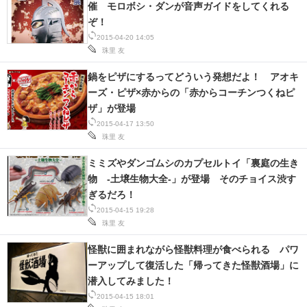
催 モロボシ・ダンが音声ガイドをしてくれる
ぞ！
2015-04-20 14:05
珠里 友
鍋をピザにするってどういう発想だよ！ アオキ
ーズ・ピザ×赤からの「赤からコーチンつくねピ
ザ」が登場
2015-04-17 13:50
珠里 友
ミミズやダンゴムシのカプセルトイ「裏庭の生き
物 -土壌生物大全-」が登場 そのチョイス渋す
ぎるだろ！
2015-04-15 19:28
珠里 友
怪獣に囲まれながら怪獣料理が食べられる パワ
ーアップして復活した「帰ってきた怪獣酒場」に
潜入してみました！
2015-04-15 18:01