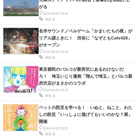
がる
2016-05-02 18:45
珠里 友
名作サウンドノベルゲーム「かまいたちの夜」が
リアル謎ときに！ 渋谷に「なぞともCafe428」
がオープン
2016-04-26 08:00
珠里 友
東京都民のパルコが新所沢にあるわけないだ
ろ！ 埼玉いじり漫画「翔んで埼玉」とパルコ新
所沢店がまさかのコラボ
2016-04-25 14:15
珠里 友
ペットの防災を学べる！ いぬと、ねこと、わた
しの防災「いっしょに逃げてもいいのかな？展」
開催
2016-04-22 15:25
珠里 友