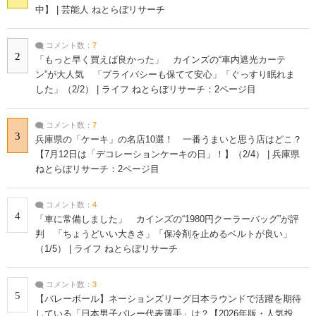
中】 | 芸能人 ねとらぼリサーチ
コメント数：
7
2
「もっと早く買えば良かった」 カインズの“車内遮光カーテ
ン”が大人気 「プライバシーも保てて安心」「ぐっすり眠れま
した」（2/2） | ライフ ねとらぼリサーチ：2ページ目
コメント数：
7
3
兵庫県の「ケーキ」の名店10選！ 一番うまいと思う店はどこ？
【7月12日は「デコレーションケーキの日」！】（2/4） | 兵庫県
ねとらぼリサーチ：2ページ目
コメント数：
4
4
「車に常備しました」 カインズの“1980円クーラーバッグ”が評
判 「ちょうどいい大きさ」「保冷剤を止めるベルトが良い」
（1/5） | ライフ ねとらぼリサーチ
コメント数：
3
5
【バレーボール】ネーションズリーグ日本ラウンドで活躍を期待
している「日本男子バレー代表選手」は？【2026年版・人気投