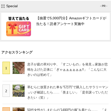
Special
- PR -
【抽選で5,000円分】Amazonギフトカードが
当たる！読者アンケート実施中
アクセスランキング
息子が庭の草刈り中、「すごいもの」を発見→家族が悲
1
鳴を上げた正体に「ぎゃぁぁぁぁぁぁ!!」「こんなに大
きいのは初めて」
草むらに放置された車を“5万円”で購入したサラリーマン
2
→いざ確認したら……「羨ましい」「是非譲っていただ
きたい（笑）」
50代女性がしまむらの“1490円の服”を着たら…… 「え