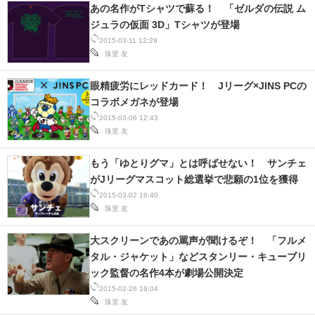
あの名作がTシャツで蘇る！ 「ゼルダの伝説 ム
ジュラの仮面 3D」Tシャツが登場
2015-03-11 12:29
珠里 友
眼精疲労にレッドカード！ Jリーグ×JINS PCの
コラボメガネが登場
2015-03-06 12:43
珠里 友
もう「ゆとりグマ」とは呼ばせない！ サンチェ
がJリーグマスコット総選挙で悲願の1位を獲得
2015-03-02 16:40
珠里 友
大スクリーンであの罵声が聞けるぞ！ 「フルメ
タル・ジャケット」などスタンリー・キューブリ
ック監督の名作4本が劇場公開決定
2015-02-26 16:04
珠里 友