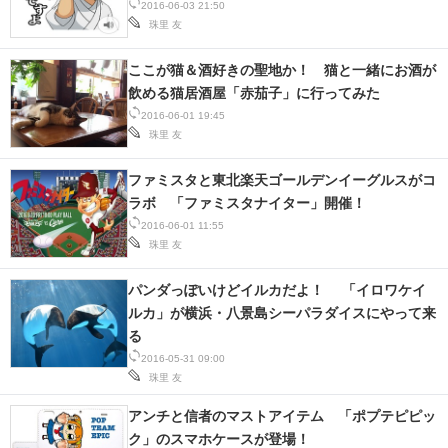
2016-06-03 21:50
IT製品の技術・比較・事例
珠里 友
製造業のIT導入・活用を支援
ここが猫＆酒好きの聖地か！ 猫と一緒にお酒が
飲める猫居酒屋「赤茄子」に行ってみた
モノづくり技術者専門サイト
2016-06-01 19:45
珠里 友
エレクトロニクス専門サイト
ファミスタと東北楽天ゴールデンイーグルスがコ
電子設計の基本と応用
ラボ 「ファミスタナイター」開催！
2016-06-01 11:55
エネルギーの専門メディア
珠里 友
建設×テクノロジーの最前線
パンダっぽいけどイルカだよ！ 「イロワケイ
ルカ」が横浜・八景島シーパラダイスにやって来
ちょっと気になるネットの話題
る
2016-05-31 09:00
珠里 友
アンチと信者のマストアイテム 「ポプテピピッ
ク」のスマホケースが登場！