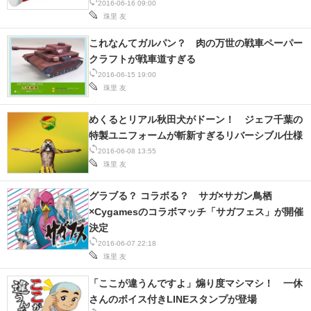
2016-06-16 09:00
珠里 友
スマホと通信の最新トレンド
これなんてガルパン？ 肉の万世の戦車ペーパー
進化するPCとデバイスの未来
クラフトが戦車道すぎる
2016-06-15 19:00
好きが集まる 比べて選べる
珠里 友
ビジネスと働き方のヒント
めくるとリアル秋田犬がドーン！ ジェフ千葉の
特製ユニフォームが斬新すぎるリバーシブル仕様
AI活用のいまが分かる
2016-06-08 13:55
珠里 友
企業ITのトレンドを詳説
グラブる？ コラボる？ サガ×サガン鳥栖
経営リーダーのコミュニティ
×Cygamesのコラボマッチ「サガフェス」が開催
決定
マーケ×ITの今がよく分かる
2016-06-07 22:18
珠里 友
ITエンジニア向け専門サイト
「ここが違うんですよ」煽り度マシマシ！ 一休
企業向けIT製品の総合サイト
さんのボイス付きLINEスタンプが登場