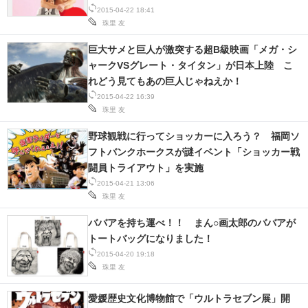
2015-04-22 18:41
珠里 友
巨大サメと巨人が激突する超B級映画「メガ・シ
ャークVSグレート・タイタン」が日本上陸 こ
れどう見てもあの巨人じゃねえか！
2015-04-22 16:39
珠里 友
野球観戦に行ってショッカーに入ろう？ 福岡ソ
フトバンクホークスが謎イベント「ショッカー戦
闘員トライアウト」を実施
2015-04-21 13:06
珠里 友
ババアを持ち運べ！！ まん○画太郎のババアが
トートバッグになりました！
2015-04-20 19:18
珠里 友
愛媛歴史文化博物館で「ウルトラセブン展」開