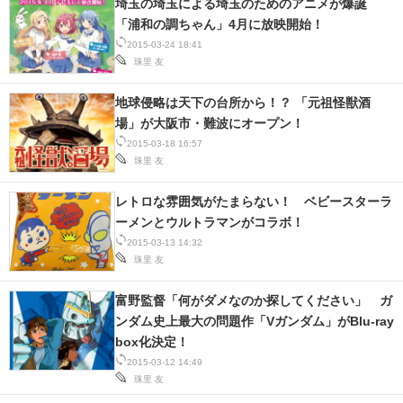
埼玉の埼玉による埼玉のためのアニメが爆誕
「浦和の調ちゃん」4月に放映開始！
2015-03-24 18:41
珠里 友
地球侵略は天下の台所から！？ 「元祖怪獣酒
場」が大阪市・難波にオープン！
2015-03-18 16:57
珠里 友
レトロな雰囲気がたまらない！ ベビースターラ
ーメンとウルトラマンがコラボ！
2015-03-13 14:32
珠里 友
富野監督「何がダメなのか探してください」 ガ
ンダム史上最大の問題作「Vガンダム」がBlu-ray
box化決定！
2015-03-12 14:49
珠里 友