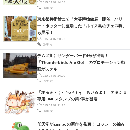
2015-04-08 14:59
珠里 友
東京都美術館にて「大英博物館展」開催 ハリ
ー・ポッターに登場した「ルイス島のチェス駒」
も展示！
2015-04-07 20:23
珠里 友
テムズ川にサンダーバード4号が出現！
「Thunderbirds Are Go!」のプロモーション動
画がステキ
2015-04-07 14:00
珠里 友
「ホモォ┌（┌ ＾o＾）┐」もいるよ！ オタジョ
専用LINEスタンプの第2弾が登場
2015-04-03 21:16
珠里 友
任天堂がamiiboの新作を発表！ ヨッシーの編み