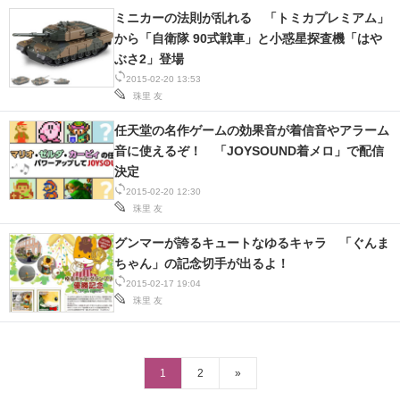
ミニカーの法則が乱れる 「トミカプレミアム」
から「自衛隊 90式戦車」と小惑星探査機「はや
ぶさ2」登場
2015-02-20 13:53
珠里 友
任天堂の名作ゲームの効果音が着信音やアラーム
音に使えるぞ！ 「JOYSOUND着メロ」で配信
決定
2015-02-20 12:30
珠里 友
グンマーが誇るキュートなゆるキャラ 「ぐんま
ちゃん」の記念切手が出るよ！
2015-02-17 19:04
珠里 友
1
2
»