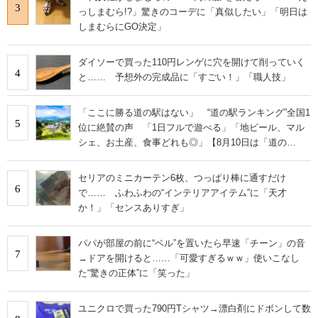
3
っしまむら!?」驚きのコーデに「真似したい」「明日は
しまむらにGO決定」
ダイソーで買った110円レンゲに穴を開けて削っていく
4
と…… 予想外の完成品に「すごい！」「職人技」
「ここに勝る道の駅はない」 “道の駅ランキング”全国1
5
位に絶賛の声 「1日フルで遊べる」「地ビール、マル
シェ、お土産、食事どれも◎」【8月10日は「道の
日」！】
セリアのミニカーテン6枚、つっぱり棒に通すだけ
6
で…… ふわふわの“インテリアアイテム”に「天才
か！」「センスありすぎ」
パパが部屋の前に“ベル”を置いたら早速「チーン」の音
7
→ドアを開けると……「可愛すぎるｗｗ」使いこなし
た“驚きの正体”に「笑った」
ユニクロで買った790円Tシャツ→漂白剤にドボンして数