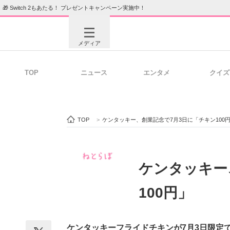
🎁 Switch 2もあたる！ プレゼントキャンペーン実施中！
メディア
TOP
ニュース
エンタメ
クイズ
注目記事を集めた総合ページ
ITの今
TOP
>
ケンタッキー、創業記念で7月3日に「チキン100
ビジネスと働き方のヒント
AI活用
ケンタッキー
100円」
ITエンジニア向け専門サイト
企業向けI
ケンタッキーフライドチキンが7月3日限定で