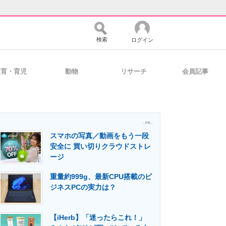
検索
ログイン
教育・育児
動物
リサーチ
会員記事
バイスの未来
好きが集まる 比べて選べる
- PR -
スマホの写真／動画をもう一段
コミュニティ
マーケ×ITの今がよく分かる
安全に 買い切りクラウドストレ
ージ
重量約999g、最新CPU搭載のビ
・活用を支援
ジネスPCの実力は？
【iHerb】「迷ったらこれ！」