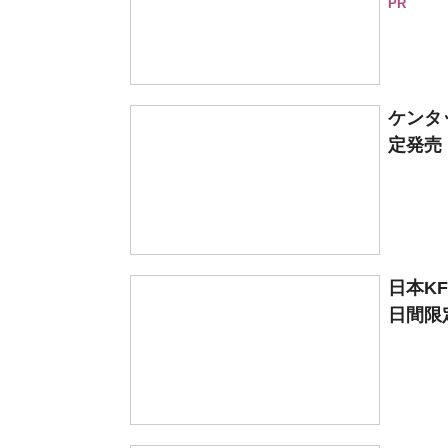
PR
ケンタ
定発売 
日本K
日間限定