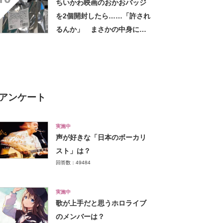
ちいかわ映画のおかおバッジ
を2個開封したら……「許され
るんか」 まさかの中身に
「そんなことある!?」「大当
たりだ……な！」
アンケート
実施中
声が好きな「日本のボーカリ
スト」は？
回答数：49484
実施中
歌が上手だと思うホロライブ
のメンバーは？