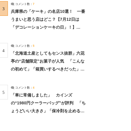
サーチ：2ページ目
コメント数：
7
3
兵庫県の「ケーキ」の名店10選！ 一番
うまいと思う店はどこ？【7月12日は
「デコレーションケーキの日」！】
（2/4） | 兵庫県 ねとらぼリサーチ：2ペ
ージ目
コメント数：
5
4
「北海道土産としてもセンス抜群」六花
亭の“店舗限定”お菓子が人気 「こんな
の初めて」「箱買いするべきだった」
（1/2） | 北海道 ねとらぼリサーチ
コメント数：
4
5
「車に常備しました」 カインズ
の“1980円クーラーバッグ”が評判 「ち
ょうどいい大きさ」「保冷剤を止めるベ
ルトが良い」（1/5） | ライフ ねとらぼ
リサーチ