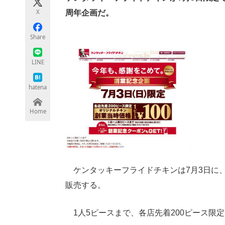
モノづくり技術者専門サイト
エレクトロ
X
周年企画だ。
Share
ちょっと気になるネットの話題
LINE
hatena
Home
ケンタッキーフライドチキンは7月3日に
販売する。
1人5ピースまで、各店先着200ピース限定