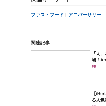
ファストフード
|
アニバーサリー
関連記事
「え、
場！Am
PR
【iH
る人気