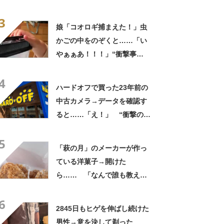
う見ても犬ですけど？って顔
3
してる」「ストレス消え去っ
娘「コオロギ捕まえた！」虫
た」
かごの中をのぞくと……「い
やぁぁあ！！！」“衝撃事
実”が160万再生「知らぬが
4
仏」
ハードオフで買った23年前の
中古カメラ→データを確認す
ると……「え！」 “衝撃の中
身”に「そんなことあるのか」
5
「ドラマのような展開」
「萩の月」のメーカーが作っ
ている洋菓子→開けた
ら…… 「なんで誰も教えて
くれなかったんだ」驚きの中
6
身に「バレたか」「えっ食べ
2845日もヒゲを伸ばし続けた
たい」
男性→意を決して剃った