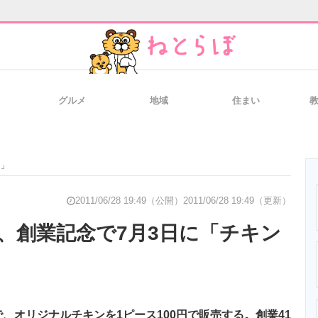
グルメ
地域
住まい
と未来を見通す
スマホと通信の最新トレンド
進化するPCとデ
円」
のいまが分かる
企業ITのトレンドを詳説
経営リーダーの
2011/06/28 19:49（公開）
2011/06/28 19:49（更新）
、創業記念で7月3日に「チキン
T製品の総合サイト
IT製品の技術・比較・事例
製造業のIT導入
、オリジナルチキンを1ピース100円で販売する。創業41