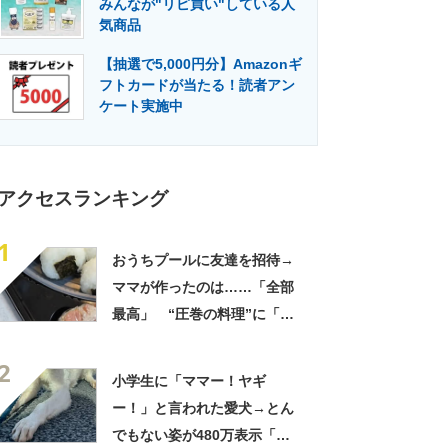
みんなが"リピ買い"している人
門メディア
建設×テクノロジーの最前線
気商品
【抽選で5,000円分】Amazonギ
フトカードが当たる！読者アン
ケート実施中
アクセスランキング
1
おうちプールに友達を招待→
ママが作ったのは……「全部
最高」 “圧巻の料理”に「う
っひょ～！」「勝手におっじ
2
ゃまっしまーーす！」
小学生に「ママー！ヤギ
ー！」と言われた愛犬→とん
でもない姿が480万表示「ど