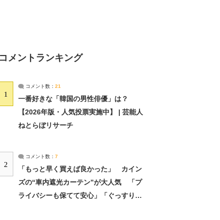
コメントランキング
コメント数：
21
1
一番好きな「韓国の男性俳優」は？
【2026年版・人気投票実施中】 | 芸能人
ねとらぼリサーチ
コメント数：
7
2
「もっと早く買えば良かった」 カイン
ズの“車内遮光カーテン”が大人気 「プ
ライバシーも保てて安心」「ぐっすり眠
れました」（2/2） | ライフ ねとらぼリ