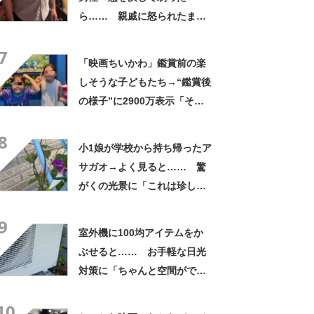
ら…… 親戚に怒られたまさ
かの理由に「えぇwwwそんな
7
ぁ」「どんまいです」
「映画ちいかわ」鑑賞前の楽
しそうな子どもたち→“鑑賞後
の様子”に2900万表示「そう
なるわなw」「分かるよ」
8
「いったい何が」
小1娘が学校から持ち帰ったア
サガオ→よく見ると…… 驚
がくの光景に「これは珍し
い！」「え、めっちゃおしゃ
9
れ」
室外機に100均アイテムをか
ぶせると…… お手軽な日光
対策に「ちゃんと空間ができ
てグー」「これで楽します」
10