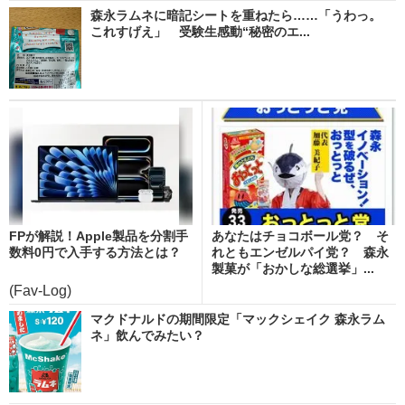
森永ラムネに暗記シートを重ねたら……「うわっ。
これすげえ」 受験生感動“秘密のエ...
FPが解説！Apple製品を分割手
あなたはチョコボール党？ そ
数料0円で入手する方法とは？
れともエンゼルパイ党？ 森永
製菓が「おかしな総選挙」...
(Fav-Log)
マクドナルドの期間限定「マックシェイク 森永ラム
ネ」飲んでみたい？