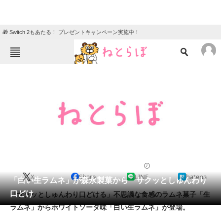
🎁 Switch 2もあたる！ プレゼントキャンペーン実施中！
ねとらぼメニュー
TOP
ニュース
エンタメ
クイズ
グルメ
地域
住まい
教育・育児
動物
リサーチ
2011/12/08 15:46（公開）
X
Share
LINE
hatena
会員記事
「白い生ラムネ」が森永製菓から サクッとしゅんわり
口どけ
「サクッとしゅんわり口どける」不思議な食感のラムネ菓子「生
メディア
ラムネ」からホワイトソーダ味「白い生ラムネ」が登場。
注目記事を集めた総合ページ