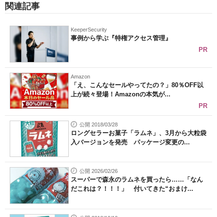
関連記事
KeeperSecurity
事例から学ぶ『特権アクセス管理』
PR
Amazon
「え、こんなセールやってたの？」80％OFF以
上が続々登場！Amazonの本気が...
PR
公開 2018/03/28
ロングセラーお菓子「ラムネ」、3月から大粒袋
入バージョンを発売 パッケージ変更の...
公開 2026/02/26
スーパーで森永のラムネを買ったら……「なん
だこれは？！！！」 付いてきた“おまけ...