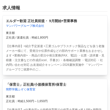
求人情報
エルダー歓迎 正社員前提・ 9月開始×営業事務
マンパワーグループ株式会社
東京都
正社員 / 派遣社員：時給1,800円
【仕事内容】<紹介予定派遣 >工業ゴムやプラスチック製品などを扱う老舗
メーカー様にて、受発注や伝票作成などの部内サポート業務をおまかせし
ます <業務内容> ・商品の受注や発注業務(FAX、電話) ・伝票・請求書・見
積書・注文書などの作成(Excel、手書き) ・各種確認調整 ・電話対応 ・社
内問い合わせ対応 お友達紹介キャンペーン2026夏秋実施中 「マンパワー
グループでご就業中のご...
「保育士」正社員/小規模保育所/保育士
簡野学園ふぞく保育室
東京都
正社員：時給1,500円～1,650円
【仕事内容】<仕事内容> 小規模保育園での保育士業務 <求人PR> 簡野学