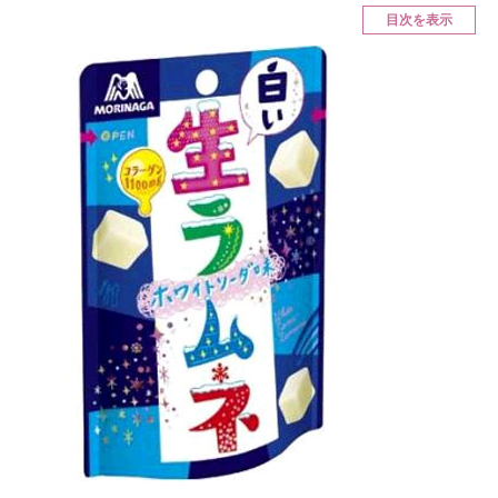
目次を表示
ITの今と未来を見通す
スマホと通信の最新トレンド
進化するPCとデバイスの未来
好きが集まる 比べて選べる
ビジネスと働き方のヒント
AI活用のいまが分かる
企業ITのトレンドを詳説
経営リーダーのコミュニティ
マーケ×ITの今がよく分かる
ITエンジニア向け専門サイト