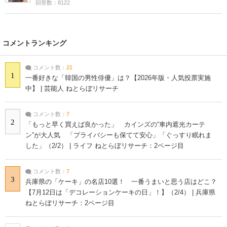
回答数：8122
コメントランキング
コメント数：
21
1
一番好きな「韓国の男性俳優」は？【2026年版・人気投票実施
中】 | 芸能人 ねとらぼリサーチ
コメント数：
7
2
「もっと早く買えば良かった」 カインズの“車内遮光カーテ
ン”が大人気 「プライバシーも保てて安心」「ぐっすり眠れま
した」（2/2） | ライフ ねとらぼリサーチ：2ページ目
コメント数：
7
3
兵庫県の「ケーキ」の名店10選！ 一番うまいと思う店はどこ？
【7月12日は「デコレーションケーキの日」！】（2/4） | 兵庫県
ねとらぼリサーチ：2ページ目