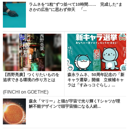
ラムネを“1粒”ずつ並べて10時間…… 完成した“ま
さかの広告”に思わず仰天 「...
【西野亮廣】つくりたいものを
森永ラムネ、50周年記念の「新
追求できる環境の作り方とは
キャラ選挙」開催 立候補キャ
ラは「すみっコぐらし」...
(FINCHI on GOETHE)
森永「マリー」と猫が宇宙で光り輝くTシャツが理
解不能デザインで頭宇宙猫になる人続...