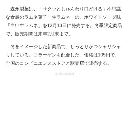
企業向けIT製品の総合サイト
森永製菓は、「サクッとしゅんわり口どける」不思議
な食感のラムネ菓子「生ラムネ」の、ホワイトソーダ味
IT製品の技術・比較・事例
「白い生ラムネ」を12月13日に発売する。冬季限定商品
製造業のIT導入・活用を支援
で、販売期間は来年2月末まで。
モノづくり技術者専門サイト
冬をイメージした新商品で、しっとりかつシャリシャ
リしている。コラーゲンも配合した。価格は105円で、
エレクトロニクス専門サイト
全国のコンビニエンスストアと駅売店で販売する。
電子設計の基本と応用
advertisement
エネルギーの専門メディア
建設×テクノロジーの最前線
ちょっと気になるネットの話題