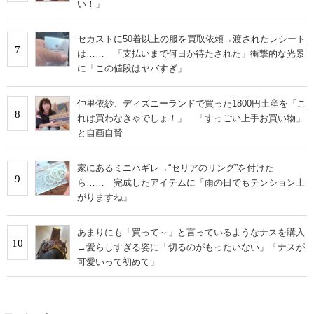
い！」
セカストに50着以上の服を買取依頼→渡されたレシート
7
は…… 「支払いまで何日か待たされた」衝撃的な光景
に「この値段はヤバすぎ」
仲里依紗、ディズニーランドで買った1800円土産を「こ
8
れは買わなきゃでしょ！」 「すっごい上手お買い物」
と自画自賛
家にあるミニハギレ→“セリアのリング”を付けた
9
ら…… 完成したアイテムに「雨の日でもテンション上
がりますね」
あまりにも「買って～」と言っているようなナスを購入
10
→愛らしすぎる姿に「切るのがもったいない」「ナスが
可愛いって初めて」