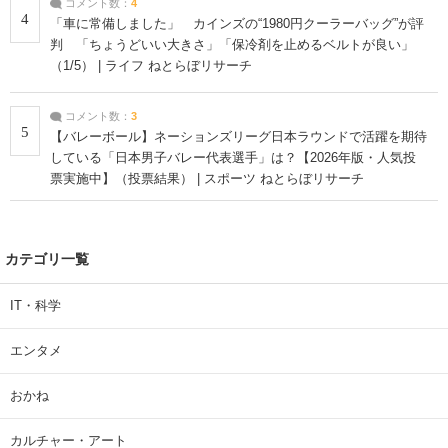
コメント数：
4
4
「車に常備しました」 カインズの“1980円クーラーバッグ”が評
判 「ちょうどいい大きさ」「保冷剤を止めるベルトが良い」
（1/5） | ライフ ねとらぼリサーチ
コメント数：
3
5
【バレーボール】ネーションズリーグ日本ラウンドで活躍を期待
している「日本男子バレー代表選手」は？【2026年版・人気投
票実施中】（投票結果） | スポーツ ねとらぼリサーチ
カテゴリ一覧
IT・科学
エンタメ
おかね
カルチャー・アート