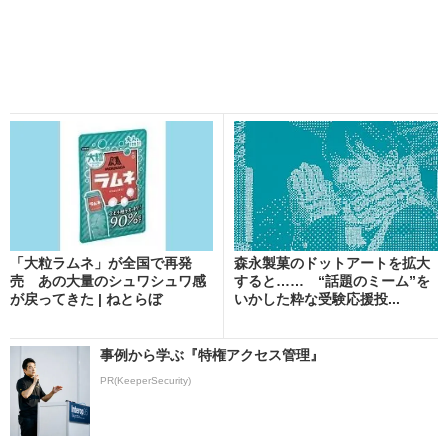
「大粒ラムネ」が全国で再発
森永製菓のドットアートを拡大
売 あの大量のシュワシュワ感
すると…… “話題のミーム”を
が戻ってきた | ねとらぼ
いかした粋な受験応援投...
事例から学ぶ『特権アクセス管理』
PR(KeeperSecurity)