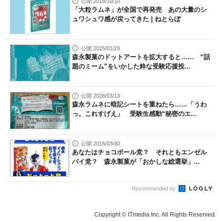
公開 2018/10/10
「大粒ラムネ」が全国で再発売 あの大量のシ
ュワシュワ感が戻ってきた | ねとらぼ
公開 2025/01/29
森永製菓のドットアートを拡大すると…… “話
題のミーム”をいかした粋な受験応援投...
公開 2026/03/13
森永ラムネに暗記シートを重ねたら……「うわ
っ。これすげえ」 受験生感動“秘密のエ...
公開 2015/03/30
あなたはチョコボール党？ それともエンゼル
パイ党？ 森永製菓が「おかしな総選挙」...
Recommended by
Copyright © ITmedia Inc. All Rights Reserved.