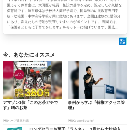
園ふぞく保育室は、大田区が職員・施設の基準を定め、認定した小規模な
保育所です。運営母体は学校法人簡野学園で、同系列の幼児教育専門学
校・幼稚園・中学高等学校が同じ敷地にあります。当園は建物の1階部分
にあり、園児たちの行動が見守りやすいのがポイントです。 当園では、
「保護者とともに子育てをします」をモットーに掲げています。園児...
今、あなたにオススメ
アマゾン1位「このお茶ガチで
事例から学ぶ『特権アクセス管
す」噂のお茶
理』
PR(ハーブ健康本舗)
PR(KeeperSecurity)
ロングセラーお菓子「ラムネ」、3月から大粒袋入