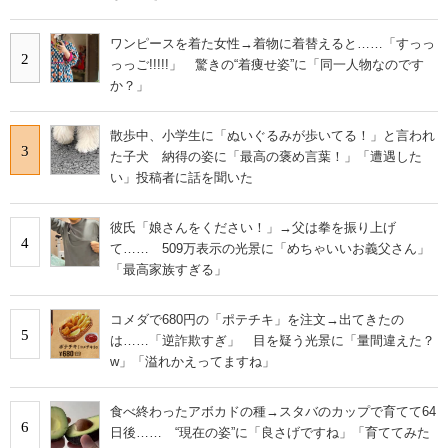
ワンピースを着た女性→着物に着替えると……「すっっ
2
っっご!!!!!」 驚きの“着痩せ姿”に「同一人物なのです
か？」
散歩中、小学生に「ぬいぐるみが歩いてる！」と言われ
3
た子犬 納得の姿に「最高の褒め言葉！」「遭遇した
い」投稿者に話を聞いた
彼氏「娘さんをください！」→父は拳を振り上げ
4
て…… 509万表示の光景に「めちゃいいお義父さん」
「最高家族すぎる」
コメダで680円の「ポテチキ」を注文→出てきたの
5
は……「逆詐欺すぎ」 目を疑う光景に「量間違えた？
w」「溢れかえってますね」
食べ終わったアボカドの種→スタバのカップで育てて64
6
日後…… “現在の姿”に「良さげですね」「育ててみた