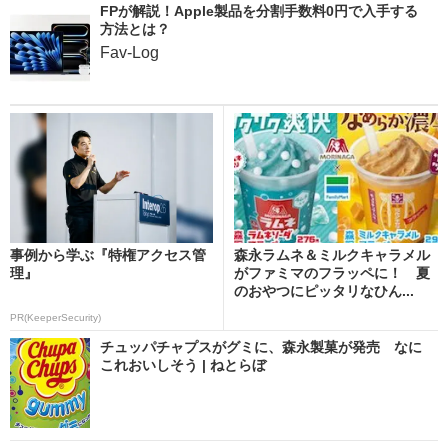
FPが解説！Apple製品を分割手数料0円で入手する
方法とは？
Fav-Log
事例から学ぶ『特権アクセス管
森永ラムネ＆ミルクキャラメル
理』
がファミマのフラッペに！ 夏
のおやつにピッタリなひん...
PR(KeeperSecurity)
チュッパチャプスがグミに、森永製菓が発売 なに
これおいしそう | ねとらぼ