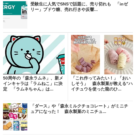
受験生に人気でSNSで話題に、売り切れも 「inゼ
リー」ブドウ糖、売れ行きや反響...
50周年の「森永ラムネ」、新メ
「これ作ってみたい！」「おい
インキャラは「ラムねこ」に決
しそう」 森永製菓が教える“ハ
定 「ラムネちゃん」は...
イチュウを使った龍のひ...
「ダース」や「森永ミルクチョコレート」がミニチ
ュアになった！ 森永製菓のミニチュ...