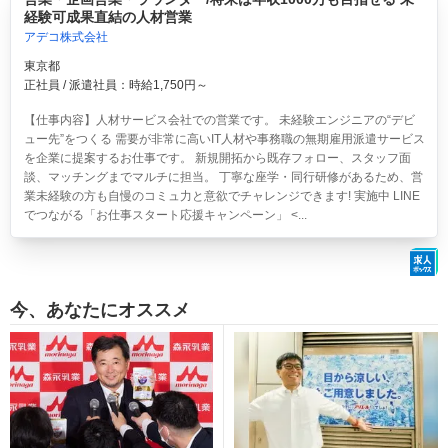
経験可成果直結の人材営業
アデコ株式会社
東京都
正社員 / 派遣社員：時給1,750円～
【仕事内容】人材サービス会社での営業です。 未経験エンジニアの“デビ
ュー先”をつくる 需要が非常に高いIT人材や事務職の無期雇用派遣サービス
を企業に提案するお仕事です。 新規開拓から既存フォロー、スタッフ面
談、マッチングまでマルチに担当。 丁寧な座学・同行研修があるため、営
業未経験の方も自慢のコミュ力と意欲でチャレンジできます! 実施中 LINE
でつながる「お仕事スタート応援キャンペーン」 <...
今、あなたにオススメ