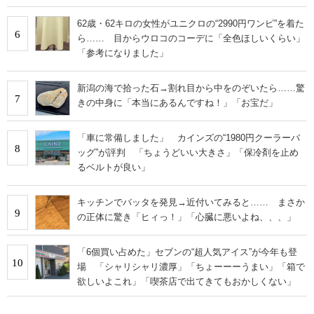
62歳・62キロの女性がユニクロの“2990円ワンピ”を着た
6
ら…… 目からウロコのコーデに「全色ほしいくらい」
「参考になりました」
新潟の海で拾った石→割れ目から中をのぞいたら……驚
7
きの中身に「本当にあるんですね！」「お宝だ」
「車に常備しました」 カインズの“1980円クーラーバ
8
ッグ”が評判 「ちょうどいい大きさ」「保冷剤を止め
るベルトが良い」
キッチンでバッタを発見→近付いてみると…… まさか
9
の正体に驚き「ヒィっ！」「心臓に悪いよね、、、」
「6個買い占めた」セブンの“超人気アイス”が今年も登
10
場 「シャリシャリ濃厚」「ちょーーーうまい」「箱で
欲しいよこれ」「喫茶店で出てきてもおかしくない」