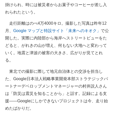
掛けられ、時には被災者からお菓子やコーヒーが差し入
企業向けIT製品の総合サイト
れられたという。
IT製品の技術・比較・事例
走行距離はのべ4万4000キロ。撮影した写真は昨年12
製造業のIT導入・活用を支援
月、
Google マップと特設サイト「未来へのキオク」
で公
開した。実際に内陸部から海岸へストリートビューをた
モノづくり技術者専門サイト
どると、がれきの山が増え、何もない大地へと変わって
エレクトロニクス専門サイト
いく。地震と津波の被害の大きさ、広がりが見てとれ
る。
電子設計の基本と応用
東北での撮影に際して地元自治体との交渉を担当し
エネルギーの専門メディア
た、Google日本法人戦略事業開発本部ストラテジックパ
建設×テクノロジーの最前線
ートナーデベロップメントマネージャーの村井説人さん
は「防災は震災を知ることから」と話す。記録による支
ちょっと気になるネットの話題
援――Googleにしかできないプロジェクトは今、走り始
めたばかりだ。