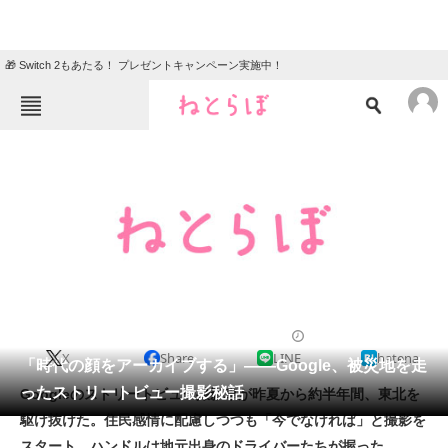
🎁 Switch 2もあたる！ プレゼントキャンペーン実施中！
ねとらぼメニュー
TOP
ニュース
エンタメ
クイズ
グルメ
地域
住まい
教育・育児
動物
リサーチ
2012/01/24 07:00（公開）
X
Share
LINE
hatena
会員記事
「時代の顔をアーカイブする」――Google、被災地を走
ったストリートビュー撮影秘話
Googleのストリートビュー撮影車が昨夏から約半年間、東北を
メディア
駆け抜けた。住民感情に配慮しつつも「今でなければ」と撮影を
スタート。ハンドルは地元出身のドライバーたちが握った。
注目記事を集めた総合ページ