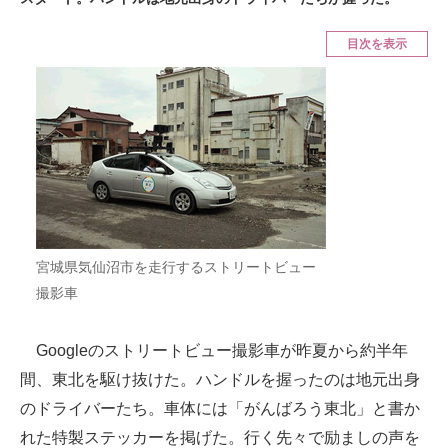
ITの今と未来を見通す
目次を表示
スマホと通信の最新トレンド
進化するPCとデバイスの未来
好きが集まる 比べて選べる
ビジネスと働き方のヒント
AI活用のいまが分かる
宮城県気仙沼市を走行するストリートビュー
撮影車
企業ITのトレンドを詳説
経営リーダーのコミュニティ
Googleのストリートビュー撮影車が昨夏から約半年
間、東北を駆け抜けた。ハンドルを握ったのは地元出身
マーケ×ITの今がよく分かる
のドライバーたち。車体には「がんばろう東北」と書か
ITエンジニア向け専門サイト
れた特製ステッカーを掲げた。行く先々で励ましの声を