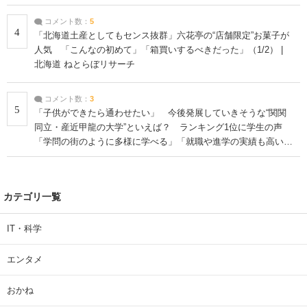
コメント数：
5
4
「北海道土産としてもセンス抜群」六花亭の“店舗限定”お菓子が
人気 「こんなの初めて」「箱買いするべきだった」（1/2） |
北海道 ねとらぼリサーチ
コメント数：
3
5
「子供ができたら通わせたい」 今後発展していきそうな“関関
同立・産近甲龍の大学”といえば？ ランキング1位に学生の声
「学問の街のように多様に学べる」「就職や進学の実績も高い」
| 大学 ねとらぼリサーチ
カテゴリ一覧
IT・科学
エンタメ
おかね