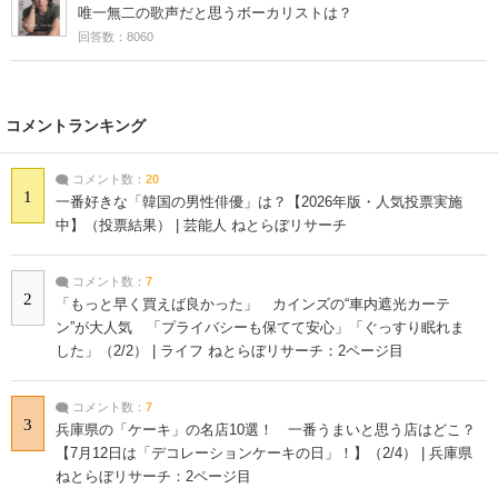
唯一無二の歌声だと思うボーカリストは？
回答数：8060
コメントランキング
コメント数：
20
1
一番好きな「韓国の男性俳優」は？【2026年版・人気投票実施
中】（投票結果） | 芸能人 ねとらぼリサーチ
コメント数：
7
2
「もっと早く買えば良かった」 カインズの“車内遮光カーテ
ン”が大人気 「プライバシーも保てて安心」「ぐっすり眠れま
した」（2/2） | ライフ ねとらぼリサーチ：2ページ目
コメント数：
7
3
兵庫県の「ケーキ」の名店10選！ 一番うまいと思う店はどこ？
【7月12日は「デコレーションケーキの日」！】（2/4） | 兵庫県
ねとらぼリサーチ：2ページ目