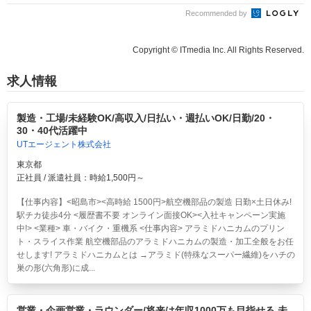
Recommended by
Copyright © ITmedia Inc. All Rights Reserved.
求人情報
製造・工場/未経験OK/高収入/日払い・週払いOK/日勤/20・
30・40代活躍中
UTエージェント株式会社
東京都
正社員 / 派遣社員：時給1,500円～
【仕事内容】<昭島市><高時給 1500円>航空機部品の製造 日勤×土日休み!
駅チカ徒歩4分 <履歴書不要 オンライン面接OK><入社キャンペーン実施
中!> <業種> 車・バイク・重機系 <仕事内容> アラミドハニカムのプリン
ト・スライス作業 航空機部品のアラミドハニカムの製造・加工全般をお任
せします! アラミドハニカムとは →アラミド(特殊なスーパー繊維)をハチの
巣の形(六角形)に成...
営業・企画営業・ラウンダー/将来は年収1000万も目指せる 未