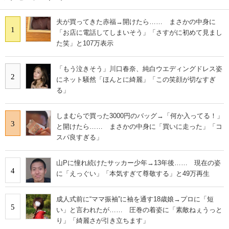
夫が買ってきた赤福→開けたら…… まさかの中身に
1
「お店に電話してしまいそう」「さすがに初めて見まし
た笑」と107万表示
「もう泣きそう」川口春奈、純白ウエディングドレス姿
2
にネット騒然「ほんとに綺麗」「この笑顔が切なすぎ
る」
しまむらで買った3000円のバッグ→「何か入ってる！」
3
と開けたら…… まさかの中身に「買いに走った」「コ
スパ良すぎる」
山Pに憧れ続けたサッカー少年→13年後…… 現在の姿
4
に「えっぐい」「本気すぎて尊敬する」と49万再生
成人式前に“ママ振袖”に袖を通す18歳娘→プロに「短
5
い」と言われたが…… 圧巻の着姿に「素敵ねぇうっと
り」「綺麗さが引き立ちます」