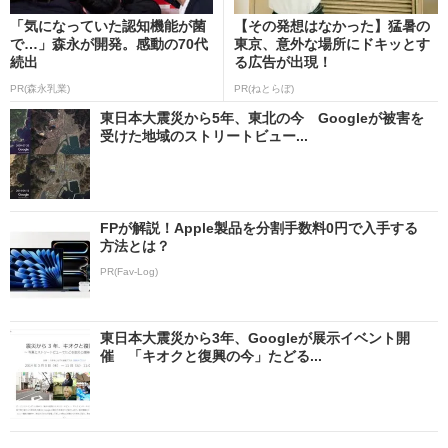
「気になっていた認知機能が菌
【その発想はなかった】猛暑の
で…」森永が開発。感動の70代
東京、意外な場所にドキッとす
続出
る広告が出現！
PR(森永乳業)
PR(ねとらぼ)
東日本大震災から5年、東北の今 Googleが被害を
受けた地域のストリートビュー...
FPが解説！Apple製品を分割手数料0円で入手する
方法とは？
PR(Fav-Log)
東日本大震災から3年、Googleが展示イベント開
催 「キオクと復興の今」たどる...