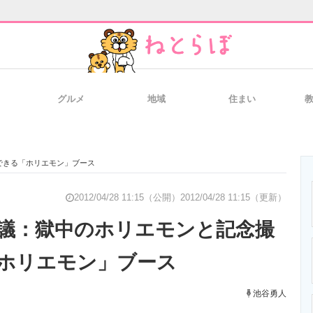
グルメ
地域
住まい
と未来を見通す
スマホと通信の最新トレンド
進化するPCとデ
できる「ホリエモン」ブース
のいまが分かる
企業ITのトレンドを詳説
経営リーダーの
2012/04/28 11:15（公開）
2012/04/28 11:15（更新）
議：獄中のホリエモンと記念撮
ホリエモン」ブース
T製品の総合サイト
IT製品の技術・比較・事例
製造業のIT導入
池谷勇人