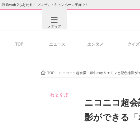
🎁 Switch 2もあたる！ プレゼントキャンペーン実施中！
メディア
TOP
ニュース
エンタメ
クイズ
注目記事を集めた総合ページ
ITの今
TOP
>
ニコニコ超会議：獄中のホリエモンと記念撮影が
ビジネスと働き方のヒント
AI活用
ニコニコ超会
影ができる「
ITエンジニア向け専門サイト
企業向けI