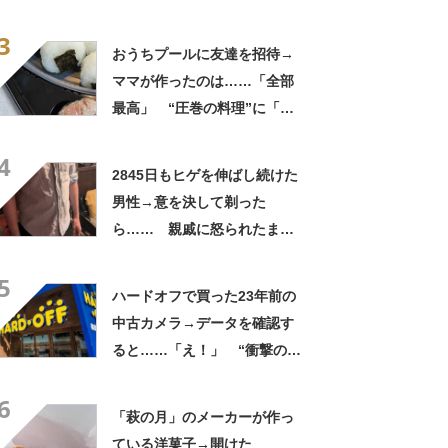
実”が160万再生「知らぬが
3
仏」
おうちプールに友達を招待→
ママが作ったのは……「全部
最高」 “圧巻の料理”に「う
っひょ～！」「勝手におっじ
4
ゃまっしまーーす！」
2845日もヒゲを伸ばし続けた
男性→意を決して剃った
ら…… 親戚に怒られたまさ
かの理由に「えぇwwwそんな
5
ぁ」「どんまいです」
ハードオフで買った23年前の
中古カメラ→データを確認す
ると……「え！」 “衝撃の中
身”に「そんなことあるのか」
6
「ドラマのような展開」
「萩の月」のメーカーが作っ
ている洋菓子→開けた