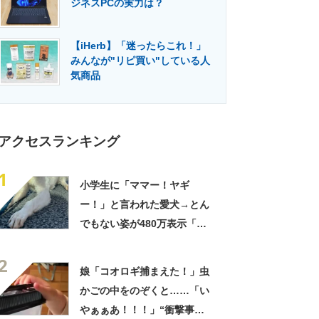
ジネスPCの実力は？
門メディア
建設×テクノロジーの最前線
【iHerb】「迷ったらこれ！」
みんなが"リピ買い"している人
気商品
アクセスランキング
1
小学生に「ママー！ヤギ
ー！」と言われた愛犬→とん
でもない姿が480万表示「ど
う見ても犬ですけど？って顔
2
してる」「ストレス消え去っ
娘「コオロギ捕まえた！」虫
た」
かごの中をのぞくと……「い
やぁぁあ！！！」“衝撃事