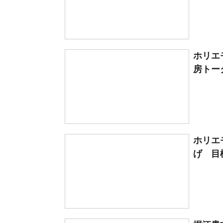
ホリエ
房トー
ホリエ
げ 目標