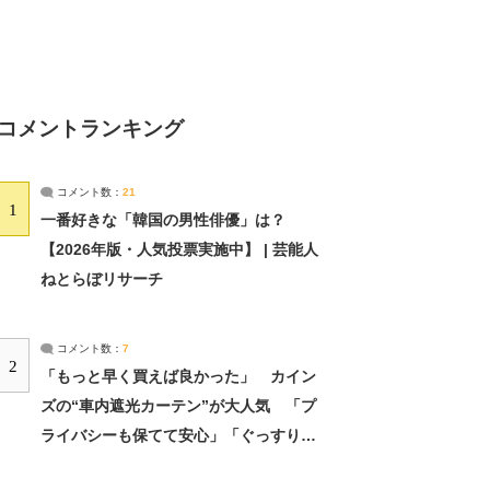
コメントランキング
コメント数：
21
1
一番好きな「韓国の男性俳優」は？
【2026年版・人気投票実施中】 | 芸能人
ねとらぼリサーチ
コメント数：
7
2
「もっと早く買えば良かった」 カイン
ズの“車内遮光カーテン”が大人気 「プ
ライバシーも保てて安心」「ぐっすり眠
れました」（2/2） | ライフ ねとらぼリ