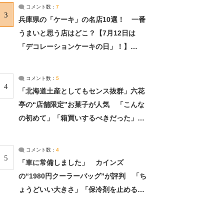
サーチ：2ページ目
コメント数：
7
3
兵庫県の「ケーキ」の名店10選！ 一番
うまいと思う店はどこ？【7月12日は
「デコレーションケーキの日」！】
（2/4） | 兵庫県 ねとらぼリサーチ：2ペ
ージ目
コメント数：
5
4
「北海道土産としてもセンス抜群」六花
亭の“店舗限定”お菓子が人気 「こんな
の初めて」「箱買いするべきだった」
（1/2） | 北海道 ねとらぼリサーチ
コメント数：
4
5
「車に常備しました」 カインズ
の“1980円クーラーバッグ”が評判 「ち
ょうどいい大きさ」「保冷剤を止めるベ
ルトが良い」（1/5） | ライフ ねとらぼ
リサーチ