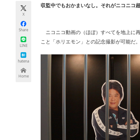
モノづくり技術者専門サイト
エレクトロ
収監中でもおかまいなし。それがニコニコ
X
Share
ニコニコ動画の（ほぼ）すべてを地上に再
ちょっと気になるネットの話題
こと「ホリエモン」との記念撮影が可能だ
LINE
hatena
Home