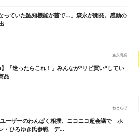
なっていた認知機能が菌で…」森永が開発。感動の
出
森永乳業
erb】「迷ったらこれ！」みんなが"リピ買い"してい
商品
ねとらぼ
Sユーザーのわんぱく相撲、ニコニコ超会議で ホ
ン・ひろゆき氏参戦 デ...