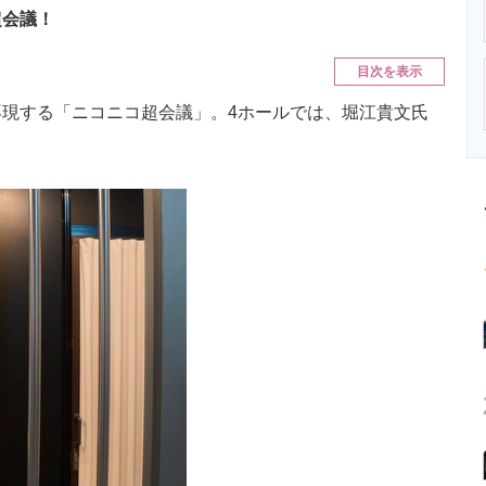
ニクス専門サイト
電子設計の基本と応用
エネルギーの専
超会議！
目次を表示
現する「ニコニコ超会議」。4ホールでは、堀江貴文氏
。