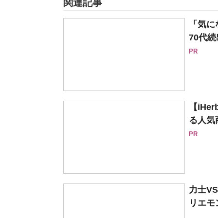
関連記事
「気に
70代続
PR
【iH
る人気
PR
力士V
リエモ