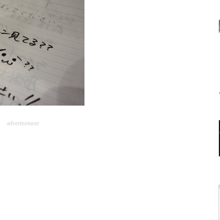
advertisement