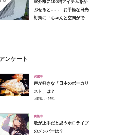
室外機に100均アイテムをか
しちゃいました」の声
ぶせると…… お手軽な日光
対策に「ちゃんと空間ができ
てグー」「これで楽します」
アンケート
実施中
声が好きな「日本のボーカリ
スト」は？
回答数：49481
実施中
歌が上手だと思うホロライブ
のメンバーは？