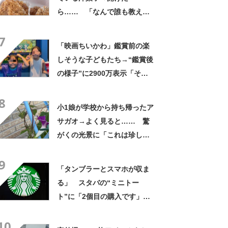
ら…… 「なんで誰も教えて
くれなかったんだ」驚きの中
7
身に「バレたか」「えっ食べ
「映画ちいかわ」鑑賞前の楽
たい」
しそうな子どもたち→“鑑賞後
の様子”に2900万表示「そう
なるわなw」「分かるよ」
8
「いったい何が」
小1娘が学校から持ち帰ったア
サガオ→よく見ると…… 驚
がくの光景に「これは珍し
い！」「え、めっちゃおしゃ
9
れ」
「タンブラーとスマホが収ま
る」 スタバの“ミニトー
ト”に「2個目の購入です」
「夏らしく涼しげ、そして軽
10
い」「店舗で見つけて即購入