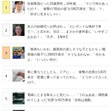
自衛隊員だった25歳男性→10年後……「マジで何があっ
1
たの？」 衝撃の“現在の姿”が180万再生「別人…？」
「好きに生きんしゃい」
友人の結婚式へお呼ばれ→「エレガントな格好で来
2
て！」と言われ、当日……まさかの参列姿に「いやすご
おおお！」「天才」【海外】
「映画ちいかわ」鑑賞前の楽しそうな子どもたち→“鑑
3
賞後の様子”に2900万表示「そうなるわなw」「分かる
よ」「いったい何が」
車に乗ろうとしたら、ドアに…… 衝撃の光景が130万
4
表示「普通に乗って走ってたやん」「どうやって入った
の!?」
電線にとまる鳥をふと見たら……「うわぁああ」偶然撮
5
れてしまった“光景”が92万再生「自然は過酷」