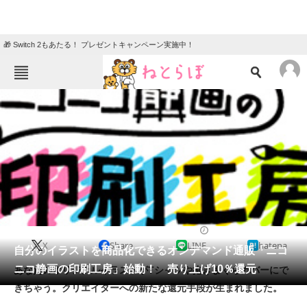
🎁 Switch 2もあたる！ プレゼントキャンペーン実施中！
ねとらぼメニュー
TOP
ニュース
エンタメ
クイズ
グルメ
地域
住まい
教育・育児
動物
リサーチ
2014/05/01 15:00（公開）
X
Share
LINE
hatena
会員記事
自分のイラストを商品化できるオンデマンド通販「ニコ
ニコ静画の印刷工房」始動！ 売り上げ10％還元
あなたのオリジナルイラストがTシャツや抱きまくらカバーにで
メディア
きちゃう。クリエイターへの新たな還元手段が生まれました。
注目記事を集めた総合ページ