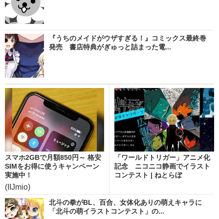
『うちのメイドがウザすぎる！』コミックス最終巻
発売 書店特典がぎゅっと詰まった電...
スマホ2GBで月額850円～ 格安
「ワールドトリガー」アニメ化
SIMをお得に使うキャンペーン
記念 ニコニコ静画でイラスト
実施中！
コンテスト | ねとらぼ
(IIJmio)
北斗の拳がBL、百合、女体化ありの萌えキャラに
「北斗の萌イラストコンテスト」の...