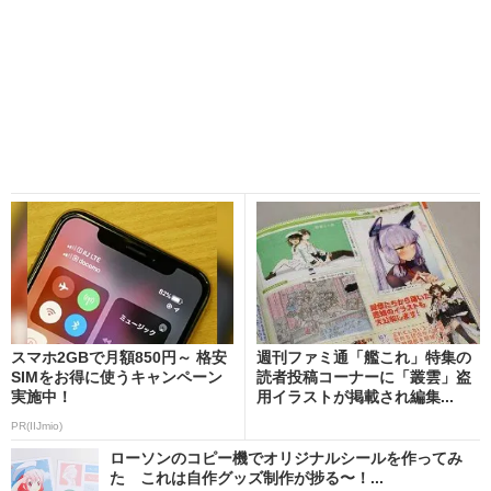
スマホ2GBで月額850円～ 格安
週刊ファミ通「艦これ」特集の
SIMをお得に使うキャンペーン
読者投稿コーナーに「叢雲」盗
実施中！
用イラストが掲載され編集...
PR(IIJmio)
ローソンのコピー機でオリジナルシールを作ってみ
た これは自作グッズ制作が捗る〜！...