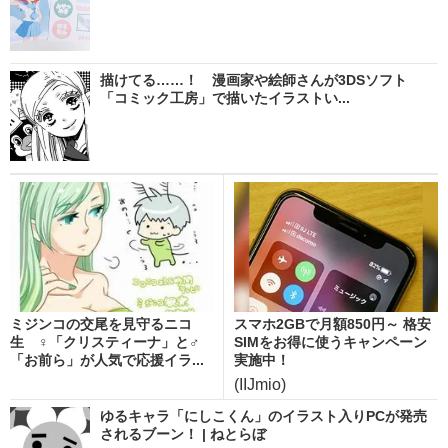
描けてる……！ 漫画家や絵師さんが3DSソフト
「コミック工房」で描いたイラストい...
ミジンコの交尾を見守るニコ
スマホ2GBで月額850円～ 格安
生 ♀「クリスティーナ」と♂
SIMをお得に使うキャンペーン
「お前ら」が人気で応援イラ...
実施中！
(IIJmio)
ゆるキャラ「にしこくん」のイラスト入りPCが発売
されるブーン！ | ねとらぼ