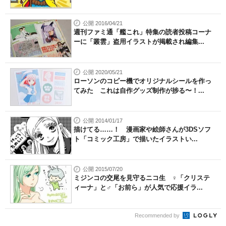
公開 2016/04/21
週刊ファミ通「艦これ」特集の読者投稿コーナ
ーに「叢雲」盗用イラストが掲載され編集...
公開 2020/05/21
ローソンのコピー機でオリジナルシールを作っ
てみた これは自作グッズ制作が捗る〜！...
公開 2014/01/17
描けてる……！ 漫画家や絵師さんが3DSソフ
ト「コミック工房」で描いたイラストい...
公開 2015/07/20
ミジンコの交尾を見守るニコ生 ♀「クリステ
ィーナ」と♂「お前ら」が人気で応援イラ...
Recommended by