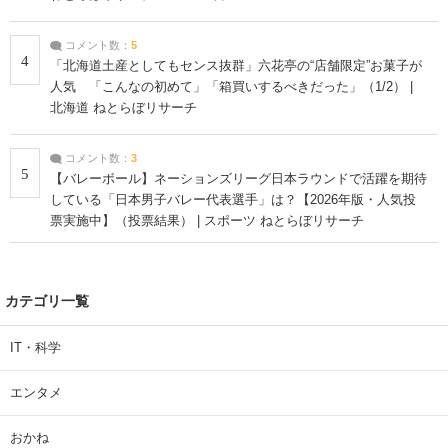
コメント数：
5
4
「北海道土産としてもセンス抜群」六花亭の“店舗限定”お菓子が
人気 「こんなの初めて」「箱買いするべきだった」（1/2） |
北海道 ねとらぼリサーチ
コメント数：
3
5
【バレーボール】ネーションズリーグ日本ラウンドで活躍を期待
している「日本男子バレー代表選手」は？【2026年版・人気投
票実施中】（投票結果） | スポーツ ねとらぼリサーチ
カテゴリ一覧
IT・科学
エンタメ
おかね