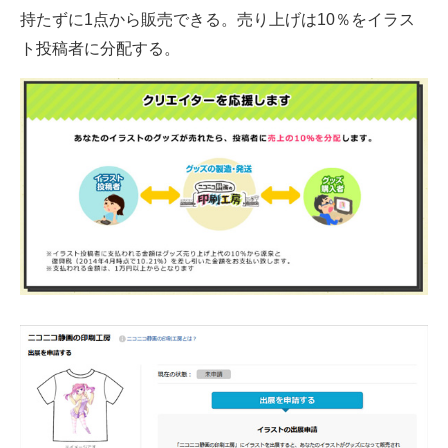
持たずに1点から販売できる。売り上げは10％をイラス
企業向けIT製品の総合サイト
ト投稿者に分配する。
IT製品の技術・比較・事例
製造業のIT導入・活用を支援
モノづくり技術者専門サイト
エレクトロニクス専門サイト
電子設計の基本と応用
エネルギーの専門メディア
建設×テクノロジーの最前線
ちょっと気になるネットの話題