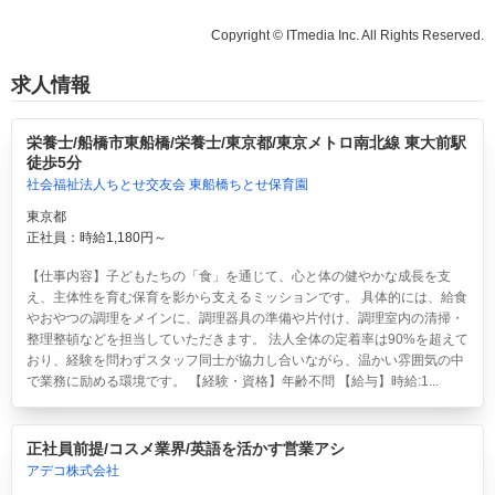
Copyright © ITmedia Inc. All Rights Reserved.
求人情報
栄養士/船橋市東船橋/栄養士/東京都/東京メトロ南北線 東大前駅
徒歩5分
社会福祉法人ちとせ交友会 東船橋ちとせ保育園
東京都
正社員：時給1,180円～
【仕事内容】子どもたちの「食」を通じて、心と体の健やかな成長を支
え、主体性を育む保育を影から支えるミッションです。 具体的には、給食
やおやつの調理をメインに、調理器具の準備や片付け、調理室内の清掃・
整理整頓などを担当していただきます。 法人全体の定着率は90%を超えて
おり、経験を問わずスタッフ同士が協力し合いながら、温かい雰囲気の中
で業務に励める環境です。 【経験・資格】年齢不問 【給与】時給:1...
正社員前提/コスメ業界/英語を活かす営業アシ
アデコ株式会社