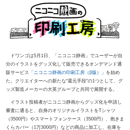
ITの今と未来を見通す
スマホと通信の最新トレンド
進化するPCとデバイスの未来
好きが集まる 比べて選べる
ドワンゴは5月1日、「ニコニコ静画」でユーザーが自
ビジネスと働き方のヒント
分のイラストをグッズ化して販売できるオンデマンド通
販サービス「
ニコニコ静画の印刷工房（β版）
」を始め
AI活用のいまが分かる
た。クリエイターへの新たな“還元手段”の1つとして、グ
企業ITのトレンドを詳説
ッズ製造メーカーの大英グループと共同で展開する。
経営リーダーのコミュニティ
イラスト投稿者がニコニコ静画からグッズ化を申請し
審査に通ると、自身のオリジナルイラストをTシャツ
マーケ×ITの今がよく分かる
（3500円）やスマートフォンケース（3500円）、抱きま
ITエンジニア向け専門サイト
くらカバー（1万3000円）などの商品に加工し、在庫を