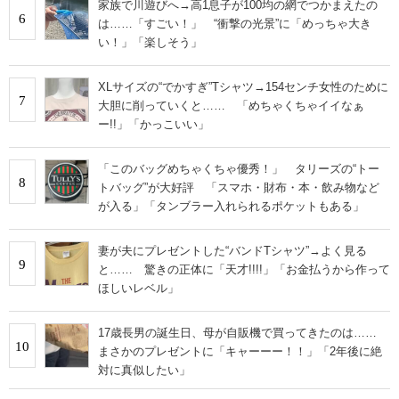
家族で川遊びへ→高1息子が100均の網でつかまえたの
6
は……「すごい！」 “衝撃の光景”に「めっちゃ大き
い！」「楽しそう」
XLサイズの“でかすぎ”Tシャツ→154センチ女性のために
7
大胆に削っていくと…… 「めちゃくちゃイイなぁ
ー!!」「かっこいい」
「このバッグめちゃくちゃ優秀！」 タリーズの“トー
8
トバッグ”が大好評 「スマホ・財布・本・飲み物など
が入る」「タンブラー入れられるポケットもある」
妻が夫にプレゼントした“バンドTシャツ”→よく見る
9
と…… 驚きの正体に「天才!!!!」「お金払うから作って
ほしいレベル」
17歳長男の誕生日、母が自販機で買ってきたのは……
10
まさかのプレゼントに「キャーーー！！」「2年後に絶
対に真似したい」