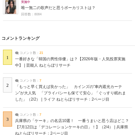
実施中
唯一無二の歌声だと思うボーカリストは？
回答数：8084
コメントランキング
コメント数：
21
1
一番好きな「韓国の男性俳優」は？【2026年版・人気投票実施
中】 | 芸能人 ねとらぼリサーチ
コメント数：
7
2
「もっと早く買えば良かった」 カインズの“車内遮光カーテ
ン”が大人気 「プライバシーも保てて安心」「ぐっすり眠れま
した」（2/2） | ライフ ねとらぼリサーチ：2ページ目
コメント数：
7
3
兵庫県の「ケーキ」の名店10選！ 一番うまいと思う店はどこ？
【7月12日は「デコレーションケーキの日」！】（2/4） | 兵庫県
ねとらぼリサーチ：2ページ目