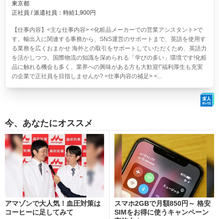
東京都
正社員 / 派遣社員：時給1,900円
【仕事内容】<主な仕事内容> <化粧品メーカーでの営業アシスタント>で
す。輸出入に関連する事務から、SNS運営のサポートまで、英語を使用す
る業務を広くおまかせ 海外との取引をサポートしていただくため、英語力
を活かしつつ、国際物流の知識を深められる「学びの多い」環境です!化粧
品に触れる機会も多く、業界への興味がある方も大歓迎!”福利厚生も充実
の企業で正社員を目指しませんか? <仕事内容の補足> <...
今、あなたにオススメ
アマゾンで大人気！血圧対策は
スマホ2GBで月額850円～ 格安
コーヒーに足してみて
SIMをお得に使うキャンペーン