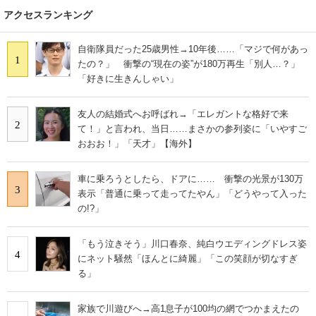
アクセスランキング
自衛隊員だった25歳男性→10年後……「マジで何があっ
1
たの？」 衝撃の“現在の姿”が180万再生「別人…？」
「好きに生きんしゃい」
友人の結婚式へお呼ばれ→「エレガントな格好で来
2
て！」と言われ、当日……まさかの参列姿に「いやすご
おおお！」「天才」【海外】
車に乗ろうとしたら、ドアに…… 衝撃の光景が130万
3
表示「普通に乗って走ってたやん」「どうやって入った
の!?」
「もう泣きそう」川口春奈、純白ウエディングドレス姿
4
にネット騒然「ほんとに綺麗」「この笑顔が切なすぎ
る」
家族で川遊びへ→高1息子が100均の網でつかまえたの