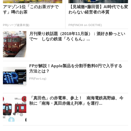
アマゾン1位「このお茶ガチで
【見城徹×藤田晋】AI時代でも変
す」噂のお茶
わらない経営者の本質
PR(ハーブ健康本舗)
PR(FINCHI on GOETHE)
月刊乗り鉄話題（2018年11月版）：酒好き酔っとい
で〜 しなの鉄道「ろくもん」...
FPが解説！Apple製品を分割手数料0円で入手する
方法とは？
PR(Fav-Log)
「真田色」の赤電車、参上！ 南海電鉄高野線、今
秋に「南海・真田赤備え列車」を運行...