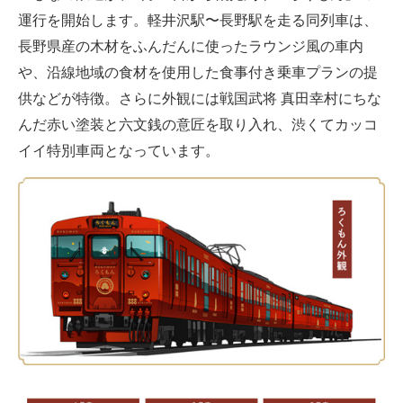
運行を開始します。軽井沢駅〜長野駅を走る同列車は、
ITの今と未来を見通す
長野県産の木材をふんだんに使ったラウンジ風の車内
や、沿線地域の食材を使用した食事付き乗車プランの提
スマホと通信の最新トレンド
供などが特徴。さらに外観には戦国武将 真田幸村にちな
進化するPCとデバイスの未来
んだ赤い塗装と六文銭の意匠を取り入れ、渋くてカッコ
イイ特別車両となっています。
好きが集まる 比べて選べる
ビジネスと働き方のヒント
AI活用のいまが分かる
企業ITのトレンドを詳説
経営リーダーのコミュニティ
マーケ×ITの今がよく分かる
ITエンジニア向け専門サイト