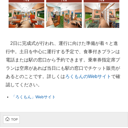
企業向けIT製品の総合サイト
IT製品の技術・比較・事例
製造業のIT導入・活用を支援
2日に完成式が行われ、運行に向けた準備が着々と進
モノづくり技術者専門サイト
行中。土日を中心に運行する予定で、食事付きプランは
エレクトロニクス専門サイト
電話または駅の窓口から予約できます。乗車券指定席プ
ランは空席があれば当日にも駅の窓口でチケット販売が
電子設計の基本と応用
あるとのことです。詳しくは
ろくもんのWebサイト
で確
エネルギーの専門メディア
認してください。
建設×テクノロジーの最前線
「ろくもん」Webサイト
ちょっと気になるネットの話題
TOP