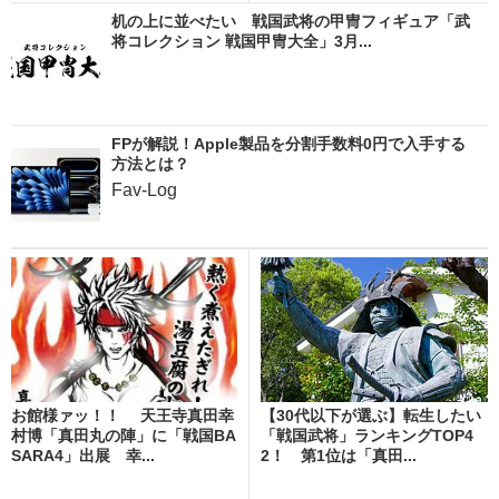
机の上に並べたい 戦国武将の甲冑フィギュア「武
将コレクション 戦国甲冑大全」3月...
FPが解説！Apple製品を分割手数料0円で入手する
方法とは？
Fav-Log
お館様ァッ！！ 天王寺真田幸
【30代以下が選ぶ】転生したい
村博「真田丸の陣」に「戦国BA
「戦国武将」ランキングTOP4
SARA4」出展 幸...
2！ 第1位は「真田...