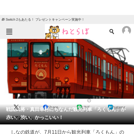
🎁 Switch 2もあたる！ プレゼントキャンペーン実施中！
ねとらぼメニュー
TOP
ニュース
エンタメ
クイズ
グルメ
地域
住まい
教育・育児
動物
リサーチ
2014/07/03 11:56（公開）
X
Share
LINE
hatena
会員記事
戦国武将・真田幸村にちなんだ観光列車「ろくもん」が
赤い、渋い、かっこいい！
乗ってみたい。
メディア
しなの鉄道が、7月11日から観光列車「ろくもん」の
注目記事を集めた総合ページ