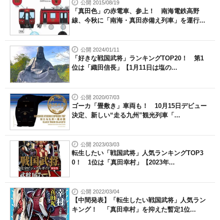
公開 2015/08/19
「真田色」の赤電車、参上！ 南海電鉄高野
線、今秋に「南海・真田赤備え列車」を運行...
公開 2024/01/11
「好きな戦国武将」ランキングTOP20！ 第1
位は「織田信長」【1月11日は塩の...
公開 2020/07/03
ゴーカ「畳敷き」車両も！ 10月15日デビュー
決定、新しい“走る九州”観光列車「...
公開 2023/03/03
転生したい「戦国武将」人気ランキングTOP3
0！ 1位は「真田幸村」【2023年...
公開 2022/03/04
【中間発表】「転生したい戦国武将」人気ラン
キング！ 「真田幸村」を抑えた暫定1位...