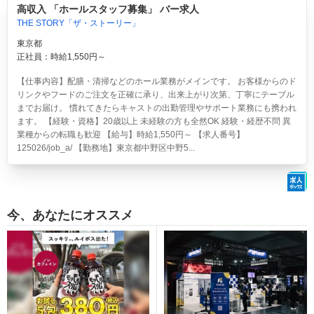
高収入 「ホールスタッフ募集」 バー求人
THE STORY「ザ・ストーリー」
東京都
正社員：時給1,550円～
【仕事内容】配膳・清掃などのホール業務がメインです。 お客様からのド
リンクやフードのご注文を正確に承り、出来上がり次第、丁寧にテーブル
までお届け。 慣れてきたらキャストの出勤管理やサポート業務にも携われ
ます。 【経験・資格】20歳以上 未経験の方も全然OK 経験・経歴不問 異
業種からの転職も歓迎 【給与】時給1,550円～ 【求人番号】
125026/job_a/ 【勤務地】東京都中野区中野5...
今、あなたにオススメ