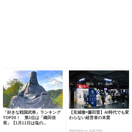
「好きな戦国武将」ランキング
【見城徹×藤田晋】AI時代でも変
TOP20！ 第1位は「織田信
わらない経営者の本質
長」【1月11日は塩の...
PR(FINCHI on GOETHE)