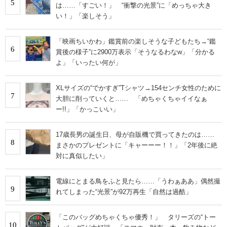
5
は……「すごい！」 “衝撃の光景”に「めっちゃ大き
い！」「楽しそう」
「映画ちいかわ」鑑賞前の楽しそうな子どもたち→“鑑
6
賞後の様子”に2900万表示「そうなるわなw」「分かる
よ」「いったい何が」
XLサイズの“でかすぎ”Tシャツ→154センチ女性のために
7
大胆に削っていくと…… 「めちゃくちゃイイなぁ
ー!!」「かっこいい」
17歳長男の誕生日、母が自販機で買ってきたのは……
8
まさかのプレゼントに「キャーーー！！」「2年後に絶
対に真似したい」
電線にとまる鳥をふと見たら……「うわぁああ」偶然撮
9
れてしまった“光景”が92万再生「自然は過酷」
「このバッグめちゃくちゃ優秀！」 タリーズの“トー
10