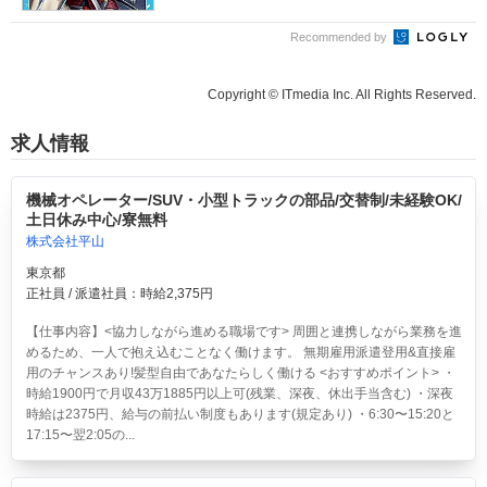
Recommended by
Copyright © ITmedia Inc. All Rights Reserved.
求人情報
機械オペレーター/SUV・小型トラックの部品/交替制/未経験OK/
土日休み中心/寮無料
株式会社平山
東京都
正社員 / 派遣社員：時給2,375円
【仕事内容】<協力しながら進める職場です> 周囲と連携しながら業務を進
めるため、一人で抱え込むことなく働けます。 無期雇用派遣登用&直接雇
用のチャンスあり!髪型自由であなたらしく働ける <おすすめポイント> ・
時給1900円で月収43万1885円以上可(残業、深夜、休出手当含む) ・深夜
時給は2375円、給与の前払い制度もあります(規定あり) ・6:30〜15:20と
17:15〜翌2:05の...