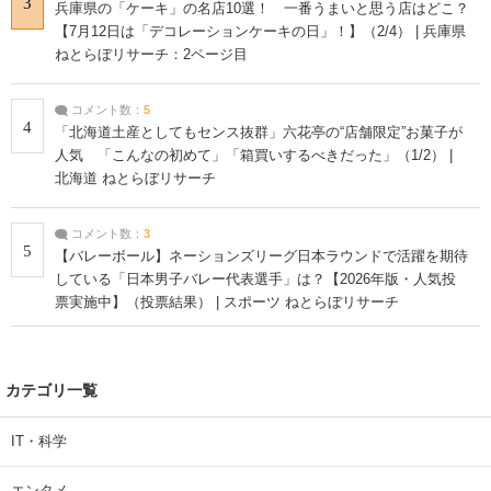
3
兵庫県の「ケーキ」の名店10選！ 一番うまいと思う店はどこ？
【7月12日は「デコレーションケーキの日」！】（2/4） | 兵庫県
ねとらぼリサーチ：2ページ目
コメント数：
5
4
「北海道土産としてもセンス抜群」六花亭の“店舗限定”お菓子が
人気 「こんなの初めて」「箱買いするべきだった」（1/2） |
北海道 ねとらぼリサーチ
コメント数：
3
5
【バレーボール】ネーションズリーグ日本ラウンドで活躍を期待
している「日本男子バレー代表選手」は？【2026年版・人気投
票実施中】（投票結果） | スポーツ ねとらぼリサーチ
カテゴリ一覧
IT・科学
エンタメ