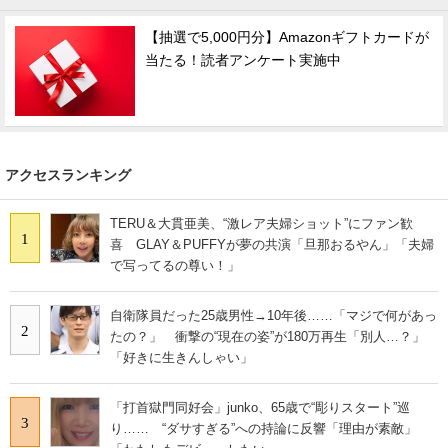
【抽選で5,000円分】Amazonギフトカードが
当たる！読者アンケート実施中
アクセスランキング
TERU＆大貫亜美、“激レア夫婦ショット”にファン歓
1
喜 GLAY＆PUFFYが夢の共演「旦那おるやん」「夫婦
で写ってるの尊い！」
自衛隊員だった25歳男性→10年後……「マジで何があっ
2
たの？」 衝撃の“現在の姿”が180万再生「別人…？」
「好きに生きんしゃい」
「打首獄門同好会」junko、65歳で“彫りスタート”巡
3
り…… “ダサすぎる”への持論に反響「理由が素敵」