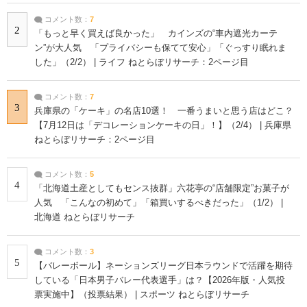
コメント数：
7
2
「もっと早く買えば良かった」 カインズの“車内遮光カーテ
ン”が大人気 「プライバシーも保てて安心」「ぐっすり眠れま
した」（2/2） | ライフ ねとらぼリサーチ：2ページ目
コメント数：
7
3
兵庫県の「ケーキ」の名店10選！ 一番うまいと思う店はどこ？
【7月12日は「デコレーションケーキの日」！】（2/4） | 兵庫県
ねとらぼリサーチ：2ページ目
コメント数：
5
4
「北海道土産としてもセンス抜群」六花亭の“店舗限定”お菓子が
人気 「こんなの初めて」「箱買いするべきだった」（1/2） |
北海道 ねとらぼリサーチ
コメント数：
3
5
【バレーボール】ネーションズリーグ日本ラウンドで活躍を期待
している「日本男子バレー代表選手」は？【2026年版・人気投
票実施中】（投票結果） | スポーツ ねとらぼリサーチ