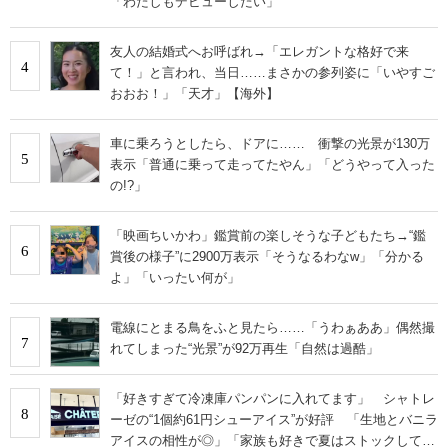
「わたしもデビューしたい」
友人の結婚式へお呼ばれ→「エレガントな格好で来
4
て！」と言われ、当日……まさかの参列姿に「いやすご
おおお！」「天才」【海外】
車に乗ろうとしたら、ドアに…… 衝撃の光景が130万
5
表示「普通に乗って走ってたやん」「どうやって入った
の!?」
「映画ちいかわ」鑑賞前の楽しそうな子どもたち→“鑑
6
賞後の様子”に2900万表示「そうなるわなw」「分かる
よ」「いったい何が」
電線にとまる鳥をふと見たら……「うわぁああ」偶然撮
7
れてしまった“光景”が92万再生「自然は過酷」
「好きすぎて冷凍庫パンパンに入れてます」 シャトレ
8
ーゼの“1個約61円シューアイス”が好評 「生地とバニラ
アイスの相性が◎」「家族も好きで夏はストックして