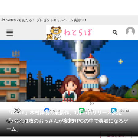
🎁 Switch 2もあたる！ プレゼントキャンペーン実施中！
ねとらぼメニュー
TOP
ニュース
エンタメ
クイズ
グルメ
地域
住まい
教育・育児
動物
リサーチ
2016/01/14 22:55（公開）
X
Share
LINE
hatena
会員記事
「moon」木村祥朗の最新作、1月15日リリース決定
「パンツ1枚のおっさんが妄想RPGの中で勇者になるゲ
待ってた！
メディア
ーム」
目次を表示
注目記事を集めた総合ページ