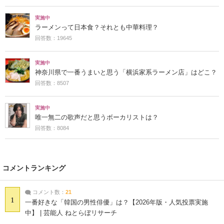
実施中
ラーメンって日本食？それとも中華料理？
回答数：19645
実施中
神奈川県で一番うまいと思う「横浜家系ラーメン店」はどこ？
回答数：8507
実施中
唯一無二の歌声だと思うボーカリストは？
回答数：8084
コメントランキング
コメント数：
21
1
一番好きな「韓国の男性俳優」は？【2026年版・人気投票実施
中】 | 芸能人 ねとらぼリサーチ