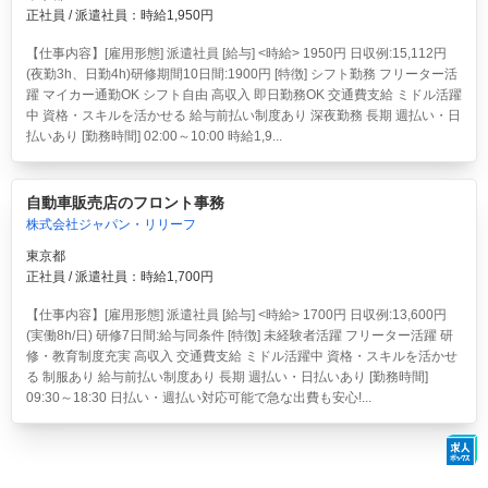
正社員 / 派遣社員：時給1,950円
【仕事内容】[雇用形態] 派遣社員 [給与] <時給> 1950円 日収例:15,112円
(夜勤3h、日勤4h)研修期間10日間:1900円 [特徴] シフト勤務 フリーター活
躍 マイカー通勤OK シフト自由 高収入 即日勤務OK 交通費支給 ミドル活躍
中 資格・スキルを活かせる 給与前払い制度あり 深夜勤務 長期 週払い・日
払いあり [勤務時間] 02:00～10:00 時給1,9...
自動車販売店のフロント事務
株式会社ジャパン・リリーフ
東京都
正社員 / 派遣社員：時給1,700円
【仕事内容】[雇用形態] 派遣社員 [給与] <時給> 1700円 日収例:13,600円
(実働8h/日) 研修7日間:給与同条件 [特徴] 未経験者活躍 フリーター活躍 研
修・教育制度充実 高収入 交通費支給 ミドル活躍中 資格・スキルを活かせ
る 制服あり 給与前払い制度あり 長期 週払い・日払いあり [勤務時間]
09:30～18:30 日払い・週払い対応可能で急な出費も安心!...