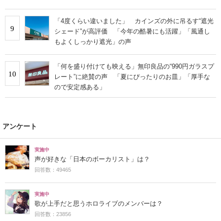
る」
「4度くらい違いました」 カインズの外に吊るす“遮光
9
シェード”が高評価 「今年の酷暑にも活躍」「風通し
もよくしっかり遮光」の声
「何を盛り付けても映える」無印良品の“990円ガラスプ
10
レート”に絶賛の声 「夏にぴったりのお皿」「厚手な
ので安定感ある」
アンケート
実施中
声が好きな「日本のボーカリスト」は？
回答数：49465
実施中
歌が上手だと思うホロライブのメンバーは？
回答数：23856