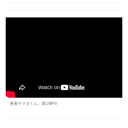
「勇者ヤマダくん」第1弾PV