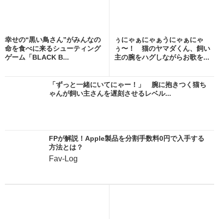
幸せの“黒い鳥さん”がみんなの
ぅにゃぁにゃぁうにゃぁにゃ
命を食べに来るシューティング
ぅ〜！ 猫のヤマダくん、飼い
ゲーム「BLACK B...
主の腕をハグしながらお歌を...
「ずっと一緒にいてにゃー！」 腕に抱きつく猫ち
ゃんが飼い主さんを遅刻させるレベル...
FPが解説！Apple製品を分割手数料0円で入手する
方法とは？
Fav-Log