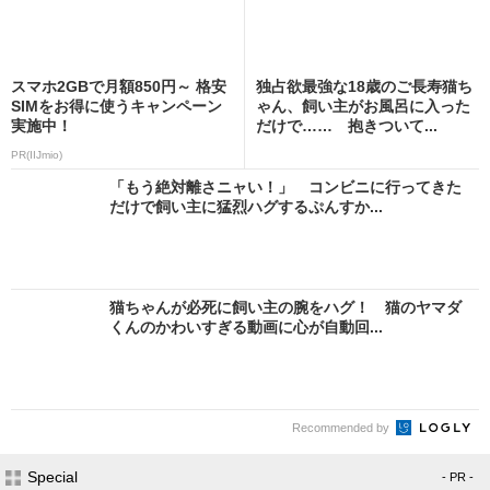
スマホ2GBで月額850円～ 格安
独占欲最強な18歳のご長寿猫ち
SIMをお得に使うキャンペーン
ゃん、飼い主がお風呂に入った
実施中！
だけで…… 抱きついて...
PR(IIJmio)
「もう絶対離さニャい！」 コンビニに行ってきた
だけで飼い主に猛烈ハグするぷんすか...
猫ちゃんが必死に飼い主の腕をハグ！ 猫のヤマダ
くんのかわいすぎる動画に心が自動回...
Recommended by
Special
- PR -