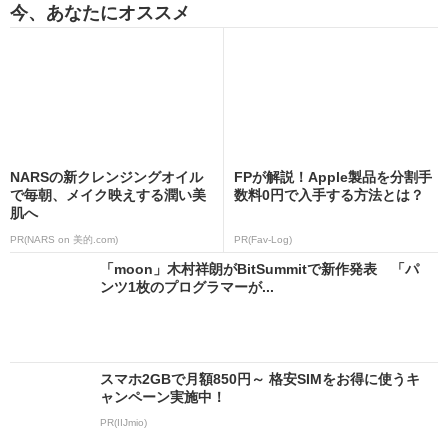
今、あなたにオススメ
NARSの新クレンジングオイル
FPが解説！Apple製品を分割手
で毎朝、メイク映えする潤い美
数料0円で入手する方法とは？
肌へ
PR(NARS on 美的.com)
PR(Fav-Log)
「moon」木村祥朗がBitSummitで新作発表 「パ
ンツ1枚のプログラマーが...
スマホ2GBで月額850円～ 格安SIMをお得に使うキ
ャンペーン実施中！
PR(IIJmio)