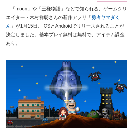
「moon」や「王様物語」などで知られる、ゲームクリ
ITの今と未来を見通す
エイター・木村祥朗さんの新作アプリ「
勇者ヤマダく
スマホと通信の最新トレンド
ん
」が1月15日、iOSとAndroidでリリースされることが
決定しました。基本プレイ無料は無料で、アイテム課金
進化するPCとデバイスの未来
あり。
好きが集まる 比べて選べる
ビジネスと働き方のヒント
AI活用のいまが分かる
企業ITのトレンドを詳説
経営リーダーのコミュニティ
マーケ×ITの今がよく分かる
ITエンジニア向け専門サイト