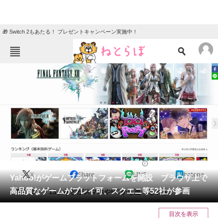
🎁 Switch 2もあたる！ プレゼントキャンペーン実施中！
ねとらぼメニュー
TOP
ニュース
エンタメ
クイズ
グルメ
地域
住まい
教育・育児
動物
リサーチ
2017/07/18 21:15（公開）
X
Share
LINE
hatena
会員記事
Yahoo!がゲームプラットフォームを開設 ブラウザ上で
高品質なゲームがプレイ可、スクエニ等52社が参画
「FF 10」「13」などがスマホやPCから遊べちゃう。
メディア
目次を表示
注目記事を集めた総合ページ