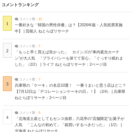
コメントランキング
コメント数：
21
1
一番好きな「韓国の男性俳優」は？【2026年版・人気投票実施
中】 | 芸能人 ねとらぼリサーチ
コメント数：
7
2
「もっと早く買えば良かった」 カインズの“車内遮光カーテ
ン”が大人気 「プライバシーも保てて安心」「ぐっすり眠れま
した」（2/2） | ライフ ねとらぼリサーチ：2ページ目
コメント数：
7
3
兵庫県の「ケーキ」の名店10選！ 一番うまいと思う店はどこ？
【7月12日は「デコレーションケーキの日」！】（2/4） | 兵庫県
ねとらぼリサーチ：2ページ目
コメント数：
5
4
「北海道土産としてもセンス抜群」六花亭の“店舗限定”お菓子が
人気 「こんなの初めて」「箱買いするべきだった」（1/2） |
北海道 ねとらぼリサーチ