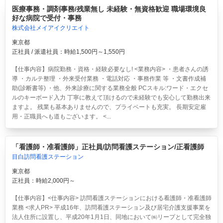
医療事務・調剤事務/残業無し 未経験・無資格歓迎 職場環境良
好な病院で受付・事務
株式会社メイアイクリエイト
東京都
正社員 / 派遣社員：時給1,500円～1,550円
【仕事内容】病院勤務・資格・経験必要なし! <業務内容> ・患者さんの誘
導 ・カルテ整理 ・外来受付業務 ・電話対応 ・事務作業 等 ・文書作成補
助(診断書等) ・他、外来診療に関する業務全般 PCスキル:ワード・エクセ
ルのキーボード入力 丁寧に教えて頂けるので未経験でも安心して勤務出来
ますよ。 残業も基本ありませんので、プライベートも充実。 長期安定雇
用・正職員へも道もございます。 <...
「看護師・准看護師」正社員/訪問看護ステーション/正看護師
目白訪問看護ステーション
東京都
正社員：時給2,000円～
【仕事内容】<仕事内容> 訪問看護ステーションにおける看護師・准看護師
業務 <求人PR> 平成16年、訪問看護ステーション及び居宅介護支援事業を
法人住所に設置し、平成20年1月1日、同地において㈱リープとして完全独