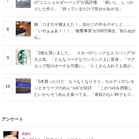
7
の“ミニショルダーバッグ”が高評価 「軽いし、しっか
りした作り」「持っているだけで気分があがる」
娘「コオロギ捕まえた！」虫かごの中をのぞくと……
8
「いやぁぁあ！！！」“衝撃事実”が160万再生「知らぬが
仏」
「2個も買いました」 スタバの“シックなエコバッグ”が
9
大人気 「どんなコーデもワンランク上に変身」「マグ
カップ型のポーチも可愛い」「たくさん入れても肩が痛
くならない」
「5本買ったけど、もうなくなりそう」カルディの“レモ
10
ンとオリーブのめんつゆ”が好評 「このつゆを摂取し
たいからそうめんを食べてる」「食欲のない時でもコレ
で食べられる」
アンケート
実施中