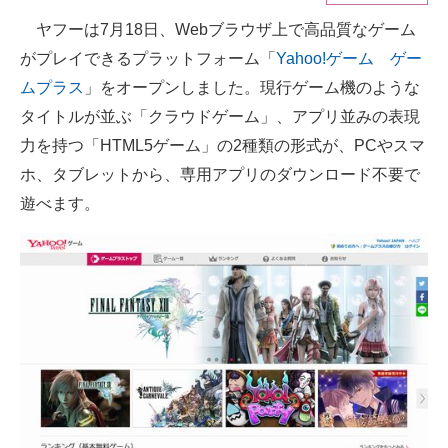
ヤフーは7月18日、Webブラウザ上で高品質なゲーム
ITの今と未来を見通す
がプレイできるプラットフォーム「
Yahoo!ゲーム ゲー
スマホと通信の最新トレンド
ムプラス
」をオープンしました。現行ゲーム機のような
タイトルが並ぶ「クラウドゲーム」、アプリ並みの表現
進化するPCとデバイスの未来
力を持つ「HTML5ゲーム」の2種類の形式が、PCやスマ
好きが集まる 比べて選べる
ホ、タブレットから、専用アプリのダウンロード不要で
遊べます。
ビジネスと働き方のヒント
AI活用のいまが分かる
企業ITのトレンドを詳説
経営リーダーのコミュニティ
マーケ×ITの今がよく分かる
ITエンジニア向け専門サイト