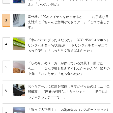
よ」「いったい何が」
室外機に100均アイテムをかぶせると…… お手軽な日
3
光対策に「ちゃんと空間ができてグー」「これで楽しま
す」
「車のバーにぴったりだった」 3COINSの“スマホ＆ド
4
リンクホルダー”が大好評 「ドリンクホルダーが二つ
あって便利」「もっと早く買えばよかった」
「萩の月」のメーカーが作っている洋菓子→開けた
5
ら…… 「なんで誰も教えてくれなかったんだ」驚きの
中身に「バレたか」「えっ食べたい」
おうちプールに友達を招待→ママが作ったのは……「全
6
部最高」 “圧巻の料理”に「うっひょ～！」「勝手にお
っじゃまっしまーーす！」
「買って大正解！」 LeSportsac（レスポートサック）