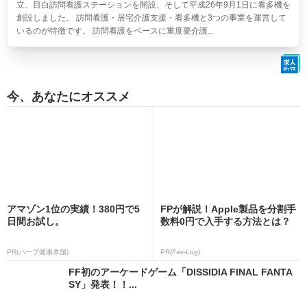
立、目白訪問看護ステーションを開設、そして平成26年9月1日に看多機を
創設しました。 訪問看護・居宅介護支援・看多機と3つの事業を運営して
いるのが特徴です。 訪問看護をベースに重度要介護...
今、あなたにオススメ
アマゾン1位の実績！380円で5
FPが解説！Apple製品を分割手
日間お試し。
数料0円で入手する方法とは？
PR(ハーブ健康本舗)
PR(Fav-Log)
FF初のアーケードゲーム「DISSIDIA FINAL FANTA
SY」発表！！...