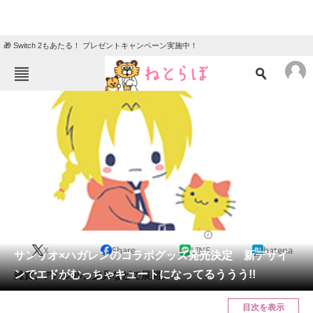
🎁 Switch 2もあたる！ プレゼントキャンペーン実施中！
ねとらぼメニュー
TOP
ニュース
エンタメ
クイズ
グルメ
地域
住まい
教育・育児
動物
リサーチ
2017/07/20 14:40（公開）
X
Share
LINE
hatena
会員記事
サンリオ×ハガレンのコラボグッズ発売決定 新デザイ
ンでエドがむっちゃキュートになってるううう!!
雑貨、アパレル、文具などで展開。
メディア
目次を表示
注目記事を集めた総合ページ