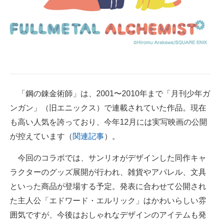
企業向けIT製品の総合サイト
IT製品の技術・比較・事例
製造業のIT導入・活用を支援
モノづくり技術者専門サイト
「鋼の錬金術師」は、2001〜2010年まで「月刊少年ガ
エレクトロニクス専門サイト
ンガン」（旧エニックス）で連載されていた作品。現在
電子設計の基本と応用
も高い人気を誇っており、今年12月には実写映画の公開
が控えています（
関連記事
）。
エネルギーの専門メディア
今回のコラボでは、サンリオがデザインした同作キャ
建設×テクノロジーの最前線
ラクターのグッズ展開が行われ、雑貨やアパレル、文具
ちょっと気になるネットの話題
といった商品が登場する予定。発表に合わせて公開され
た主人公「エドワード・エルリック」はかわいらしい雰
囲気ですが、今後はおしゃれなデザインのアイテムも発