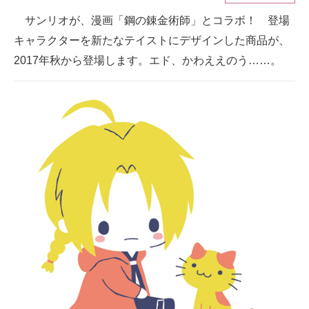
サンリオが、漫画「鋼の錬金術師」とコラボ！ 登場
ITの今と未来を見通す
キャラクターを新たなテイストにデザインした商品が、
スマホと通信の最新トレンド
2017年秋から登場します。エド、かわええのう……。
進化するPCとデバイスの未来
好きが集まる 比べて選べる
ビジネスと働き方のヒント
AI活用のいまが分かる
企業ITのトレンドを詳説
経営リーダーのコミュニティ
マーケ×ITの今がよく分かる
ITエンジニア向け専門サイト