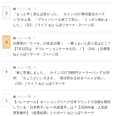
コメント数：
7
2
「もっと早く買えば良かった」 カインズの“車内遮光カーテ
ン”が大人気 「プライバシーも保てて安心」「ぐっすり眠れま
した」（2/2） | ライフ ねとらぼリサーチ：2ページ目
コメント数：
7
3
兵庫県の「ケーキ」の名店10選！ 一番うまいと思う店はどこ？
【7月12日は「デコレーションケーキの日」！】（2/4） | 兵庫県
ねとらぼリサーチ：2ページ目
コメント数：
4
4
「車に常備しました」 カインズの“1980円クーラーバッグ”が評
判 「ちょうどいい大きさ」「保冷剤を止めるベルトが良い」
（1/5） | ライフ ねとらぼリサーチ
コメント数：
3
5
【バレーボール】ネーションズリーグ日本ラウンドで活躍を期待
している「日本男子バレー代表選手」は？【2026年版・人気投
票実施中】（投票結果） | スポーツ ねとらぼリサーチ