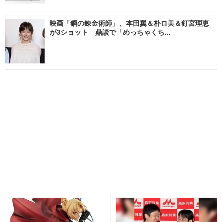
映画「鋼の錬金術師」、本田翼＆朴ロ美＆釘宮理恵
が3ショット 鼎談で「めっちゃくち...