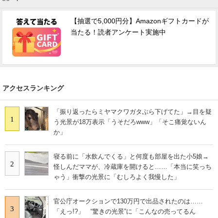
【抽選で5,000円分】Amazonギフトカードが
当たる！読者アンケート実施中
アクセスランキング
「振り返ったらミヤマクワガタぶら下げてた」→目を疑
1
う光景が18万表示「うそだろwww」「そこ痛覚ないん
か」
寝る前に「水飲んでくる」と何度も部屋を出た小5娘→
2
怪しんだママが、冷蔵庫を開けると……「本当に笑っち
ゃう」衝撃の光景に「むしろよく我慢した」
官公庁オークションで130万円で出品されたのは……
3
「えっ!?」 “驚きの光景”に「こんなの売ってるん