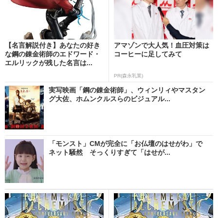
【名言解説付き】あなたの好き
アマゾンで大人気！血圧対策は
な鋼の錬金術師のエドワード・
コーヒーに足してみて
エルリックが残した名言は...
PR(森永乳業)
実写映画「鋼の錬金術師」、ウィンリィやマスタン
グ大佐、ホムンクルスらのビジュアル...
「モンスト」CMが完全に「お仏壇のはせがわ」で
ネット騒然 そっくりすぎて「はせが...