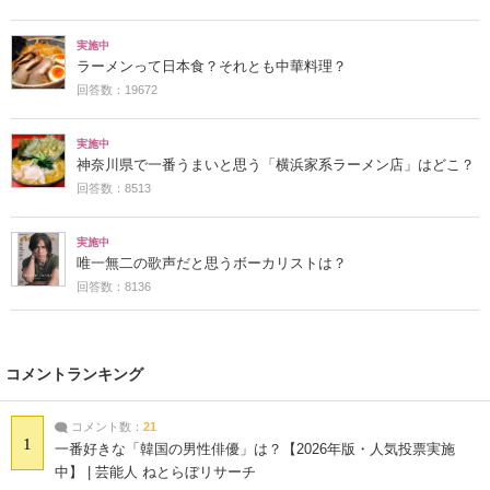
実施中
ラーメンって日本食？それとも中華料理？
回答数：19672
実施中
神奈川県で一番うまいと思う「横浜家系ラーメン店」はどこ？
回答数：8513
実施中
唯一無二の歌声だと思うボーカリストは？
回答数：8136
コメントランキング
コメント数：
21
1
一番好きな「韓国の男性俳優」は？【2026年版・人気投票実施
中】 | 芸能人 ねとらぼリサーチ