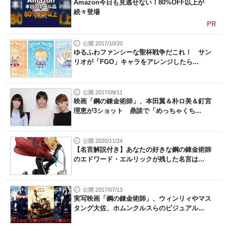
Amazon今日も見逃せない！80%OFF以上が
続々登場
PR
公開 2017/10/20
ゆるふわファンシーな聖杯戦争だこれ！ サン
リオが「FGO」キャラをアレンジしたら...
公開 2017/09/11
映画「鋼の錬金術師」、本田翼＆朴ロ美＆釘宮
理恵が3ショット 鼎談で「めっちゃくち...
公開 2020/11/24
【名言解説付き】あなたの好きな鋼の錬金術師
のエドワード・エルリックが残した名言は...
公開 2017/07/13
実写映画「鋼の錬金術師」、ウィンリィやマス
タング大佐、ホムンクルスらのビジュアル...