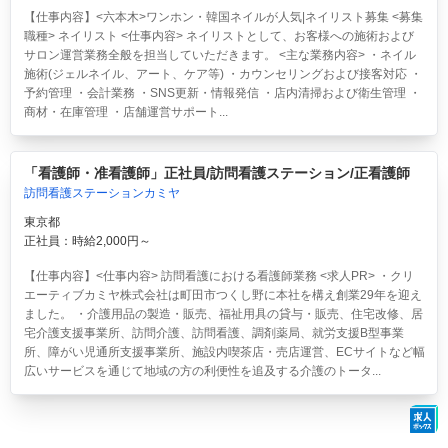
【仕事内容】<六本木>ワンホン・韓国ネイルが人気|ネイリスト募集 <募集
職種> ネイリスト <仕事内容> ネイリストとして、お客様への施術および
サロン運営業務全般を担当していただきます。 <主な業務内容> ・ネイル
施術(ジェルネイル、アート、ケア等) ・カウンセリングおよび接客対応 ・
予約管理 ・会計業務 ・SNS更新・情報発信 ・店内清掃および衛生管理 ・
商材・在庫管理 ・店舗運営サポート...
「看護師・准看護師」正社員/訪問看護ステーション/正看護師
訪問看護ステーションカミヤ
東京都
正社員：時給2,000円～
【仕事内容】<仕事内容> 訪問看護における看護師業務 <求人PR> ・クリ
エーティブカミヤ株式会社は町田市つくし野に本社を構え創業29年を迎え
ました。 ・介護用品の製造・販売、福祉用具の貸与・販売、住宅改修、居
宅介護支援事業所、訪問介護、訪問看護、調剤薬局、就労支援B型事業
所、障がい児通所支援事業所、施設内喫茶店・売店運営、ECサイトなど幅
広いサービスを通じて地域の方の利便性を追及する介護のトータ...