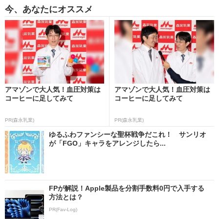
今、あなたにオススメ
アマゾンで大人気！血圧対策は
アマゾンで大人気！血圧対策は
コーヒーに足してみて
コーヒーに足してみて
PR(森永乳業)
PR(森永乳業)
ゆるふわファンシーな聖杯戦争だこれ！ サンリオ
が「FGO」キャラをアレンジしたら...
FPが解説！Apple製品を分割手数料0円で入手する
方法とは？
PR(Fav-Log)