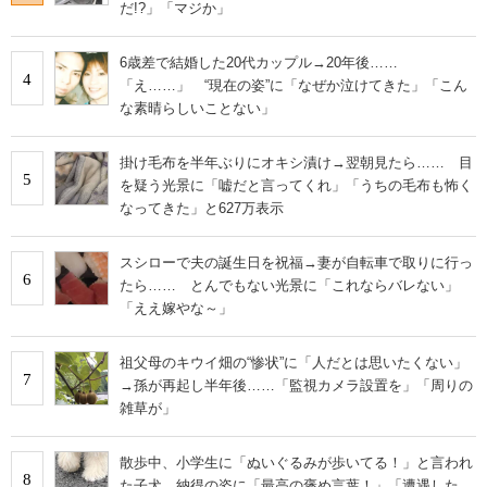
だ!?」「マジか」
6歳差で結婚した20代カップル→20年後……
4
「え……」 “現在の姿”に「なぜか泣けてきた」「こん
な素晴らしいことない」
掛け毛布を半年ぶりにオキシ漬け→翌朝見たら…… 目
5
を疑う光景に「嘘だと言ってくれ」「うちの毛布も怖く
なってきた」と627万表示
スシローで夫の誕生日を祝福→妻が自転車で取りに行っ
6
たら…… とんでもない光景に「これならバレない」
「ええ嫁やな～」
祖父母のキウイ畑の“惨状”に「人だとは思いたくない」
7
→孫が再起し半年後……「監視カメラ設置を」「周りの
雑草が」
散歩中、小学生に「ぬいぐるみが歩いてる！」と言われ
8
た子犬 納得の姿に「最高の褒め言葉！」「遭遇した