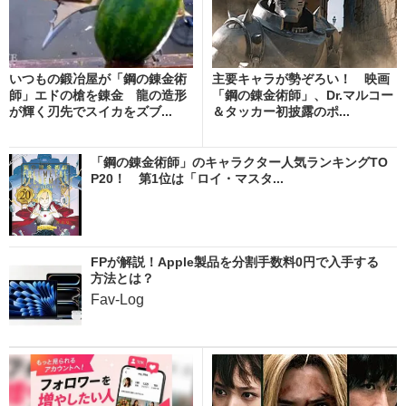
いつもの鍛冶屋が「鋼の錬金術
主要キャラが勢ぞろい！ 映画
師」エドの槍を錬金 龍の造形
「鋼の錬金術師」、Dr.マルコー
が輝く刃先でスイカをズブ...
＆タッカー初披露のポ...
「鋼の錬金術師」のキャラクター人気ランキングTO
P20！ 第1位は「ロイ・マスタ...
FPが解説！Apple製品を分割手数料0円で入手する
方法とは？
Fav-Log