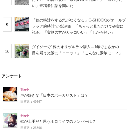
い」投稿者に話を聞いた
「他の時計をする気がなくなる」G-SHOCKの“オールブ
9
ラック腕時計”が高評価 「ちらっと見ただけで確実に
視認」「実物の方がカッコいい」「しかも軽い」
ダイソーで1株のオリヅルラン購入→1年でまさかの……
10
目を疑う光景に「エーッ！」「こんなに素敵に！？」
アンケート
実施中
声が好きな「日本のボーカリスト」は？
回答数：49567
実施中
歌が上手だと思うホロライブのメンバーは？
回答数：23896