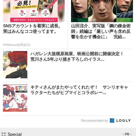
SNSアカウントを着実に成長。
山田涼介、実写版「鋼の錬金術
実はみんなココ使ってます。
師」続編は「厳しい声も含め反
響を生かす機会に」 完結...
PR(Dreaw合同会社)
ハガレン大規模原画展、映画公開前に開催決定！
荒川さん5年ぶり描き下ろしのイラス...
キティさんがまたやってくれたぞ！ サンリオキャ
ラクターたちがヒプマイとコラボレー...
Recommended by
Special
- PR -