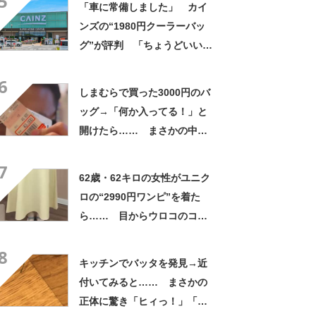
5
「車に常備しました」 カイ
ンズの“1980円クーラーバッ
グ”が評判 「ちょうどいい大
きさ」「保冷剤を止めるベル
6
トが良い」
しまむらで買った3000円のバ
ッグ→「何か入ってる！」と
開けたら…… まさかの中身
に「買いに走った」「コスパ
7
良すぎる」
62歳・62キロの女性がユニク
ロの“2990円ワンピ”を着た
ら…… 目からウロコのコー
デに「全色ほしいくらい」
8
「参考になりました」
キッチンでバッタを発見→近
付いてみると…… まさかの
正体に驚き「ヒィっ！」「心