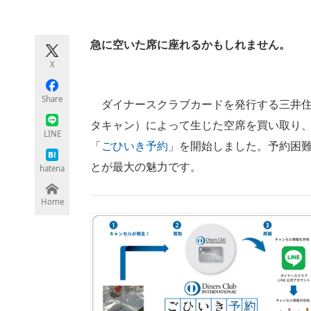
モノづくり技術者専門サイト
エレクトロ
急に空いた席に座れるかもしれません。
X
ちょっと気になるネットの話題
Share
ダイナースクラブカードを発行する三井住友
タキャン）によって生じた空席を買い取り
LINE
「
ごひいき予約
」を開始しました。予約困
とが最大の魅力です。
hatena
Home