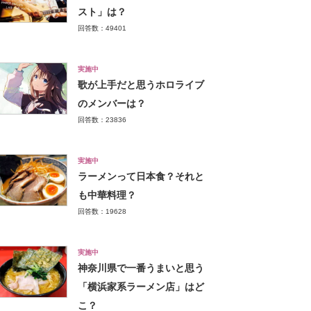
スト」は？
回答数：49401
実施中
歌が上手だと思うホロライブ
のメンバーは？
回答数：23836
実施中
ラーメンって日本食？それと
も中華料理？
回答数：19628
実施中
神奈川県で一番うまいと思う
「横浜家系ラーメン店」はど
こ？