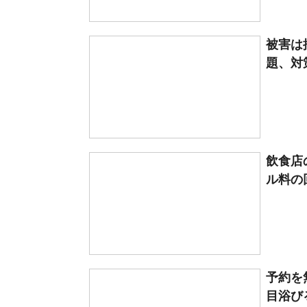
被害は
題、対
飲食店
ル料の回
予約を
目浴び