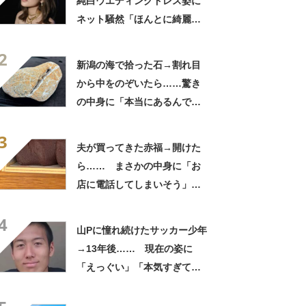
純白ウエディングドレス姿に
ネット騒然「ほんとに綺麗」
「この笑顔が切なすぎる」
2
新潟の海で拾った石→割れ目
から中をのぞいたら……驚き
の中身に「本当にあるんです
ね！」「お宝だ」
3
夫が買ってきた赤福→開けた
ら…… まさかの中身に「お
店に電話してしまいそう」
「さすがに初めて見ました
4
笑」と107万表示
山Pに憧れ続けたサッカー少年
→13年後…… 現在の姿に
「えっぐい」「本気すぎて尊
敬する」と49万再生