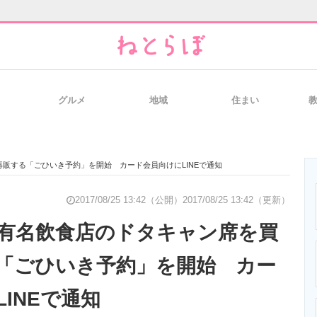
グルメ
地域
住まい
と未来を見通す
スマホと通信の最新トレンド
進化するPCとデ
販する「ごひいき予約」を開始 カード会員向けにLINEで通知
のいまが分かる
企業ITのトレンドを詳説
経営リーダーの
2017/08/25 13:42（公開）
2017/08/25 13:42（更新）
有名飲食店のドタキャン席を買
「ごひいき予約」を開始 カー
T製品の総合サイト
IT製品の技術・比較・事例
製造業のIT導入
INEで通知