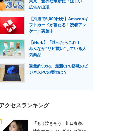
東京、意外な場所に「涼しい」
門メディア
建設×テクノロジーの最前線
広告が出現
【抽選で5,000円分】Amazonギ
フトカードが当たる！読者アン
ケート実施中
【iHerb】「迷ったらこれ！」
みんなが"リピ買い"している人
気商品
重量約999g、最新CPU搭載のビ
ジネスPCの実力は？
アクセスランキング
1
「もう泣きそう」川口春奈、