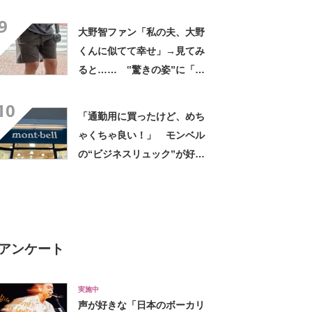
臓に悪いよね、、、」
9
大野智ファン「私の夫、大野
くんに似てて幸せ」→見てみ
ると…… ‟驚きの姿”に「最
高すぎません？」「本物かと
10
思いました！」
「通勤用に買ったけど、めち
ゃくちゃ良い！」 モンベル
の“ビジネスリュック”が好
評 「615グラムで軽い」
「たくさん入る」「満員電車
に乗りやすくなった」
アンケート
実施中
声が好きな「日本のボーカリ