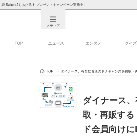
🎁 Switch 2もあたる！ プレゼントキャンペーン実施中！
メディア
TOP
ニュース
エンタメ
クイズ
注目記事を集めた総合ページ
ITの今
TOP
>
ダイナース、有名飲食店のドタキャン席を買取・再
ビジネスと働き方のヒント
AI活用
ダイナース、
取・再販する
ITエンジニア向け専門サイト
企業向けI
ド会員向けにL