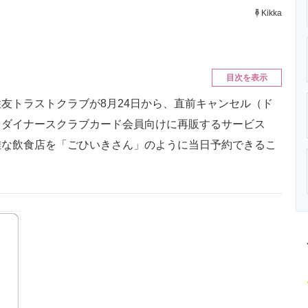
ニクス専門サイト
電子設計の基本と応用
エネルギーの専
Kikka
目次を表示
トラストクラブが8月24日から、直前キャンセル（ド
、ダイナースクラブカード会員向けに再販するサービス
難な飲食店を「ごひいきさん」のように当日予約できるこ