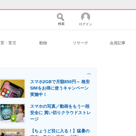
検索
ログイン
教育・育児
動物
リサーチ
会員記事
バイスの未来
好きが集まる 比べて選べる
- PR -
スマホ2GBで月額850円～ 格安
コミュニティ
マーケ×ITの今がよく分かる
SIMをお得に使うキャンペーン
実施中！
スマホの写真／動画をもう一段
・活用を支援
安全に 買い切りクラウドストレ
ージ
【ちょうど目に入る！】猛暑の