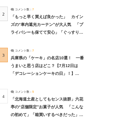
コメント数：
7
2
「もっと早く買えば良かった」 カイン
ズの“車内遮光カーテン”が大人気 「プ
ライバシーも保てて安心」「ぐっすり眠
れました」（2/2） | ライフ ねとらぼリ
サーチ：2ページ目
コメント数：
7
3
兵庫県の「ケーキ」の名店10選！ 一番
うまいと思う店はどこ？【7月12日は
「デコレーションケーキの日」！】
（2/4） | 兵庫県 ねとらぼリサーチ：2ペ
ージ目
コメント数：
5
4
「北海道土産としてもセンス抜群」六花
亭の“店舗限定”お菓子が人気 「こんな
の初めて」「箱買いするべきだった」
（1/2） | 北海道 ねとらぼリサーチ