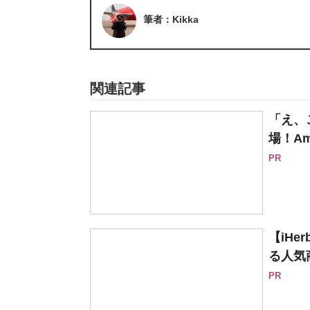
筆者：Kikka
関連記事
「え、
場！Am
PR
【iH
る人気
PR