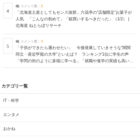
コメント数：
5
4
「北海道土産としてもセンス抜群」六花亭の“店舗限定”お菓子が
人気 「こんなの初めて」「箱買いするべきだった」（1/2） |
北海道 ねとらぼリサーチ
コメント数：
3
5
「子供ができたら通わせたい」 今後発展していきそうな“関関
同立・産近甲龍の大学”といえば？ ランキング1位に学生の声
「学問の街のように多様に学べる」「就職や進学の実績も高い」
| 大学 ねとらぼリサーチ
カテゴリ一覧
IT・科学
エンタメ
おかね