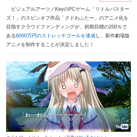
ビジュアルアーツ／KeyのPCゲーム「リトルバスター
ITの今と未来を見通す
ズ！」のスピンオフ作品「クドわふたー」のアニメ化を
スマホと通信の最新トレンド
目指すクラウドファンディングが、初期目標の200％で
ある
6000万円のストレッチゴールを達成
し、新作劇場版
進化するPCとデバイスの未来
アニメを制作することが決定しました！
好きが集まる 比べて選べる
ビジネスと働き方のヒント
AI活用のいまが分かる
企業ITのトレンドを詳説
経営リーダーのコミュニティ
マーケ×ITの今がよく分かる
ITエンジニア向け専門サイト