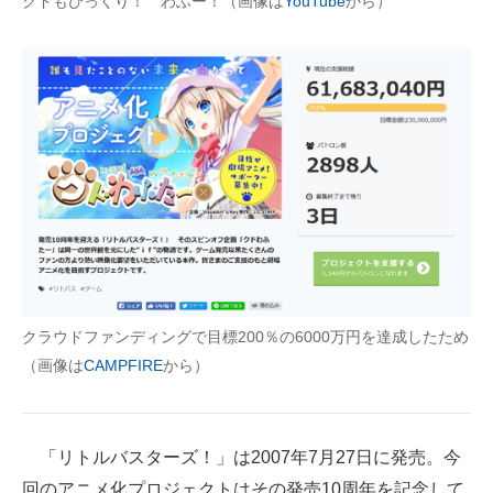
クドもびっくり！ わふー！（画像は
YouTube
から）
企業向けIT製品の総合サイト
IT製品の技術・比較・事例
製造業のIT導入・活用を支援
モノづくり技術者専門サイト
エレクトロニクス専門サイト
電子設計の基本と応用
エネルギーの専門メディア
クラウドファンディングで目標200％の6000万円を達成したため
建設×テクノロジーの最前線
（画像は
CAMPFIRE
から）
ちょっと気になるネットの話題
「リトルバスターズ！」は2007年7月27日に発売。今
回のアニメ化プロジェクトはその発売10周年を記念して