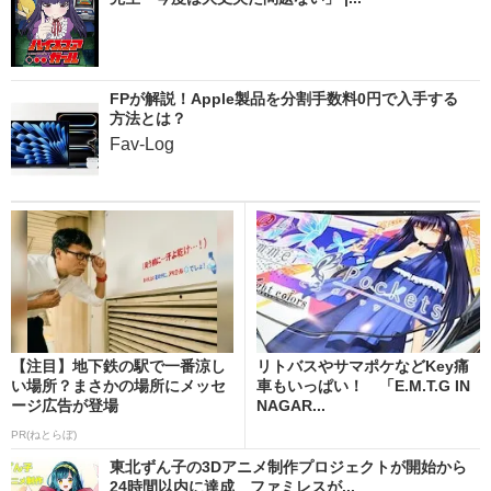
FPが解説！Apple製品を分割手数料0円で入手する
方法とは？
Fav-Log
【注目】地下鉄の駅で一番涼し
リトバスやサマポケなどKey痛
い場所？まさかの場所にメッセ
車もいっぱい！ 「E.M.T.G IN
ージ広告が登場
NAGAR...
PR(ねとらぼ)
東北ずん子の3Dアニメ制作プロジェクトが開始から
24時間以内に達成 ファミレスが...