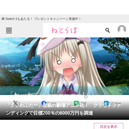
🎁 Switch 2もあたる！ プレゼントキャンペーン実施中！
ねとらぼメニュー
TOP
ニュース
エンタメ
クイズ
グルメ
地域
住まい
教育・育児
動物
リサーチ
2017/09/26 12:23（公開）
X
Share
LINE
hatena
会員記事
「クドわふたー」念願の劇場アニメ化！ クラウドファ
ンディングで目標200％の6000万円を調達
クドからも驚きの一報が。
メディア
目次を表示
注目記事を集めた総合ページ