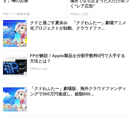
す」噂のお茶
場所で立ち止まった人だけ気づ
く“レア広告”
PR(ハーブ健康本舗)
PR(ねとらぼ)
クドと過ごす夏休み 「クドわふたー」劇場アニメ
化プロジェクトが始動、クラウドファ...
FPが解説！Apple製品を分割手数料0円で入手する
方法とは？
PR(Fav-Log)
「クドわふたー」劇場版、海外クラウドファンディ
ングで300万円達成し、総額800...