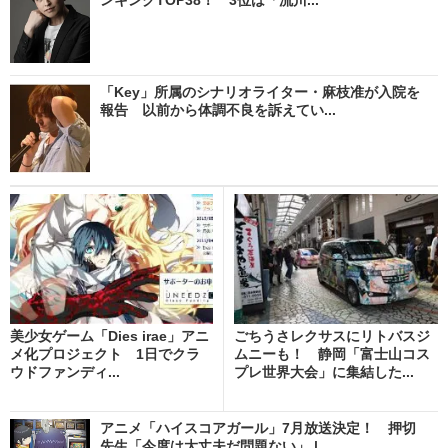
「Key」所属のシナリオライター・麻枝准が入院を
報告 以前から体調不良を訴えてい...
美少女ゲーム「Dies irae」アニ
ごちうさレクサスにリトバスジ
メ化プロジェクト 1日でクラ
ムニーも！ 静岡「富士山コス
ウドファンディ...
プレ世界大会」に集結した...
アニメ「ハイスコアガール」7月放送決定！ 押切
先生「今度は大丈夫だ問題ない」 |...