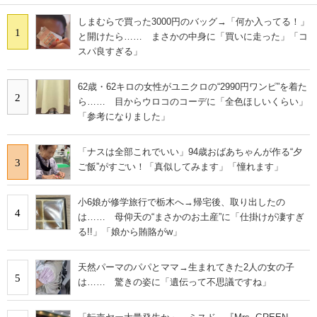
しまむらで買った3000円のバッグ→「何か入ってる！」
1
と開けたら…… まさかの中身に「買いに走った」「コ
スパ良すぎる」
62歳・62キロの女性がユニクロの“2990円ワンピ”を着た
2
ら…… 目からウロコのコーデに「全色ほしいくらい」
「参考になりました」
「ナスは全部これでいい」94歳おばあちゃんが作る“夕
3
ご飯”がすごい！「真似してみます」「憧れます」
小6娘が修学旅行で栃木へ→帰宅後、取り出したの
4
は…… 母仰天の“まさかのお土産”に「仕掛けが凄すぎ
る!!」「娘から賄賂がw」
天然パーマのパパとママ→生まれてきた2人の女の子
5
は…… 驚きの姿に「遺伝って不思議ですね」