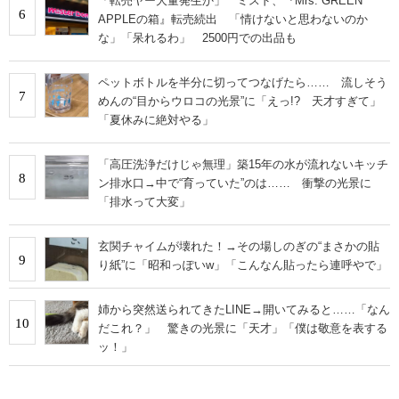
「転売ヤー大量発生か」 ミスド、『Mrs. GREEN
6
APPLEの箱』転売続出 「情けないと思わないのか
な」「呆れるわ」 2500円での出品も
ペットボトルを半分に切ってつなげたら…… 流しそう
7
めんの“目からウロコの光景”に「えっ!? 天才すぎて」
「夏休みに絶対やる」
「高圧洗浄だけじゃ無理」築15年の水が流れないキッチ
8
ン排水口→中で“育っていた”のは…… 衝撃の光景に
「排水って大変」
玄関チャイムが壊れた！→その場しのぎの“まさかの貼
9
り紙”に「昭和っぽいw」「こんなん貼ったら連呼やで」
姉から突然送られてきたLINE→開いてみると……「なん
10
だこれ？」 驚きの光景に「天才」「僕は敬意を表する
ッ！」