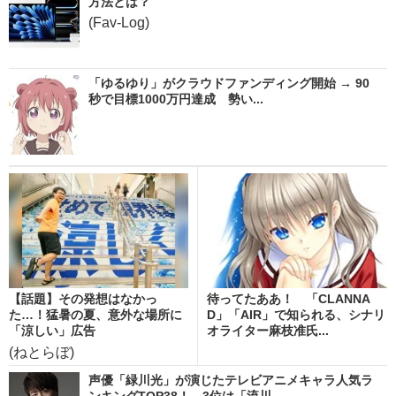
方法とは？
(Fav-Log)
「ゆるゆり」がクラウドファンディング開始 → 90
秒で目標1000万円達成 勢い...
【話題】その発想はなかっ
待ってたああ！ 「CLANNA
た…！猛暑の夏、意外な場所に
D」「AIR」で知られる、シナリ
「涼しい」広告
オライター麻枝准氏...
(ねとらぼ)
声優「緑川光」が演じたテレビアニメキャラ人気ラ
ンキングTOP38！ 3位は「流川...