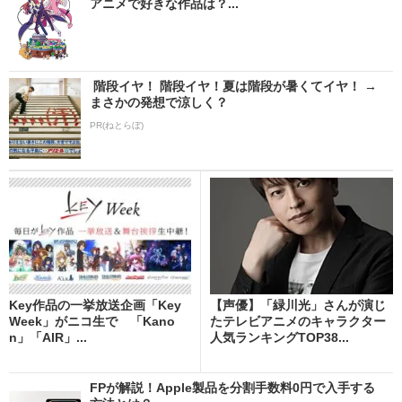
アニメで好きな作品は？...
階段イヤ！ 階段イヤ！夏は階段が暑くてイヤ！ →
まさかの発想で涼しく？
PR(ねとらぼ)
Key作品の一挙放送企画「Key
【声優】「緑川光」さんが演じ
Week」がニコ生で 「Kano
たテレビアニメのキャラクター
n」「AIR」...
人気ランキングTOP38...
FPが解説！Apple製品を分割手数料0円で入手する