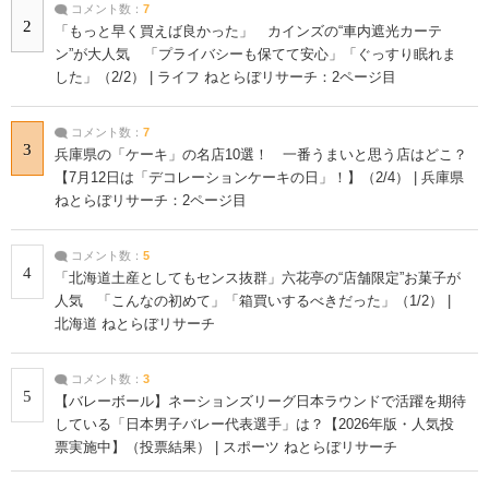
コメント数：
7
2
「もっと早く買えば良かった」 カインズの“車内遮光カーテ
ン”が大人気 「プライバシーも保てて安心」「ぐっすり眠れま
した」（2/2） | ライフ ねとらぼリサーチ：2ページ目
コメント数：
7
3
兵庫県の「ケーキ」の名店10選！ 一番うまいと思う店はどこ？
【7月12日は「デコレーションケーキの日」！】（2/4） | 兵庫県
ねとらぼリサーチ：2ページ目
コメント数：
5
4
「北海道土産としてもセンス抜群」六花亭の“店舗限定”お菓子が
人気 「こんなの初めて」「箱買いするべきだった」（1/2） |
北海道 ねとらぼリサーチ
コメント数：
3
5
【バレーボール】ネーションズリーグ日本ラウンドで活躍を期待
している「日本男子バレー代表選手」は？【2026年版・人気投
票実施中】（投票結果） | スポーツ ねとらぼリサーチ