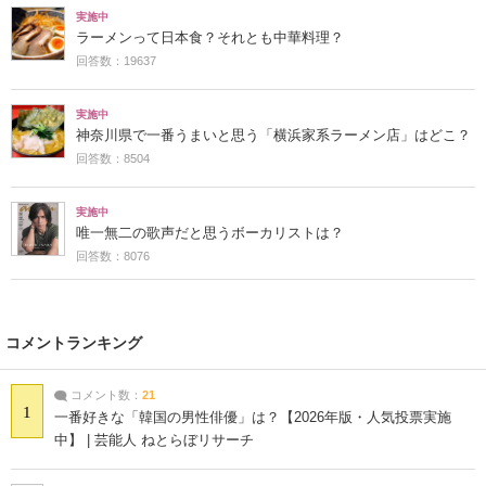
実施中
ラーメンって日本食？それとも中華料理？
回答数：19637
実施中
神奈川県で一番うまいと思う「横浜家系ラーメン店」はどこ？
回答数：8504
実施中
唯一無二の歌声だと思うボーカリストは？
回答数：8076
コメントランキング
コメント数：
21
1
一番好きな「韓国の男性俳優」は？【2026年版・人気投票実施
中】 | 芸能人 ねとらぼリサーチ