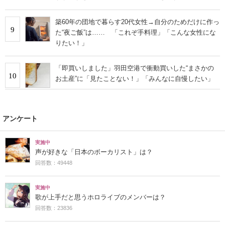
築60年の団地で暮らす20代女性→自分のためだけに作っ
9
た“夜ご飯”は…… 「これぞ手料理」「こんな女性にな
りたい！」
「即買いしました」羽田空港で衝動買いした“まさかの
10
お土産”に「見たことない！」「みんなに自慢したい」
アンケート
実施中
声が好きな「日本のボーカリスト」は？
回答数：49448
実施中
歌が上手だと思うホロライブのメンバーは？
回答数：23836