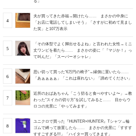
る」
夫が買ってきた赤福→開けたら…… まさかの中身に
4
「お店に電話してしまいそう」「さすがに初めて見まし
た笑」と107万表示
「その体型でよく脚出せるよね」と言われた女性→ミニ
5
丈ワンピを着たら…… まさかの姿に「『マジか！』っ
て叫んだ」「スーパーオシャレ」
思い切って買った“6万円の椅子”→縁側に置いたら……
6
「あぁぁぁぁ」「これは座れない」「諦めてください」
近所のおばあちゃん「こう切ると食べやすいよ〜」→教
7
わった“スイカの切り方”を試してみると…… 目からウ
ロコの光景に「やってみます」
ユニクロで買った『HUNTER×HUNTER』Tシャツ→輪
8
ゴムで縛って放置したら…… まさかの光景に「すすす
すすごすぎる!!!」「ハイター買ってきます」