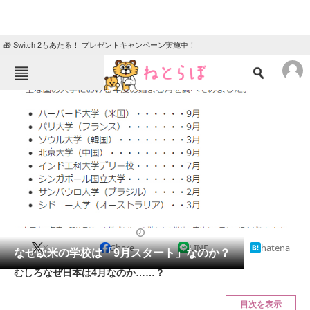
🎁 Switch 2もあたる！ プレゼントキャンペーン実施中！
ねとらぼメニュー
TOP
ニュース
エンタメ
クイズ
グルメ
地域
住まい
教育・育児
動物
リサーチ
2018/08/10 10:30（公開）
X
Share
LINE
hatena
会員記事
なぜ欧米の学校は「9月スタート」なのか？
むしろなぜ日本は4月なのか……？
メディア
目次を表示
注目記事を集めた総合ページ