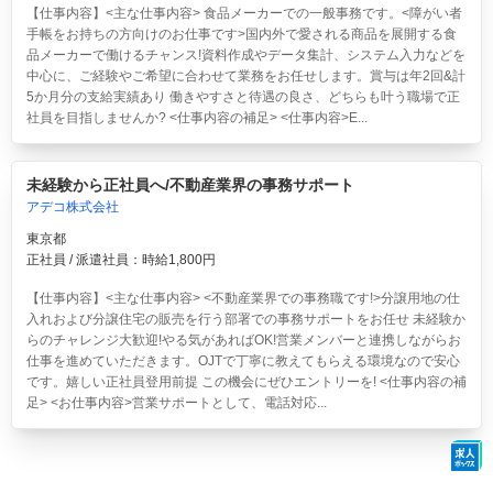
【仕事内容】<主な仕事内容> 食品メーカーでの一般事務です。<障がい者
手帳をお持ちの方向けのお仕事です>国内外で愛される商品を展開する食
品メーカーで働けるチャンス!資料作成やデータ集計、システム入力などを
中心に、ご経験やご希望に合わせて業務をお任せします。賞与は年2回&計
5か月分の支給実績あり 働きやすさと待遇の良さ、どちらも叶う職場で正
社員を目指しませんか? <仕事内容の補足> <仕事内容>E...
未経験から正社員へ/不動産業界の事務サポート
アデコ株式会社
東京都
正社員 / 派遣社員：時給1,800円
【仕事内容】<主な仕事内容> <不動産業界での事務職です!>分譲用地の仕
入れおよび分譲住宅の販売を行う部署での事務サポートをお任せ 未経験か
らのチャレンジ大歓迎!やる気があればOK!営業メンバーと連携しながらお
仕事を進めていただきます。OJTで丁寧に教えてもらえる環境なので安心
です。嬉しい正社員登用前提 この機会にぜひエントリーを! <仕事内容の補
足> <お仕事内容>営業サポートとして、電話対応...