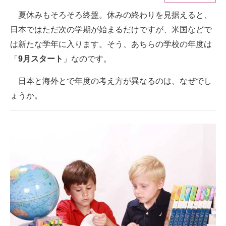
夏休みもそろそろ終盤。休みの終わりを見据えると、
ITの今と未来を見通す
日本ではただ次の学期が始まるだけですが、米国などで
スマホと通信の最新トレンド
は新たな学年に入ります。そう、あちらの学校の年度は
「
9月スタート
」なのです。
進化するPCとデバイスの未来
日本と海外とで年度の考え方が異なるのは、なぜでし
好きが集まる 比べて選べる
ょうか。
ビジネスと働き方のヒント
AI活用のいまが分かる
企業ITのトレンドを詳説
経営リーダーのコミュニティ
マーケ×ITの今がよく分かる
ITエンジニア向け専門サイト