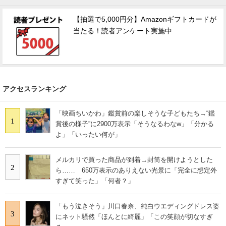
【抽選で5,000円分】Amazonギフトカードが
当たる！読者アンケート実施中
アクセスランキング
「映画ちいかわ」鑑賞前の楽しそうな子どもたち→“鑑
1
賞後の様子”に2900万表示「そうなるわなw」「分かる
よ」「いったい何が」
メルカリで買った商品が到着→封筒を開けようとした
2
ら…… 650万表示のありえない光景に「完全に想定外
すぎて笑った」「何者？」
「もう泣きそう」川口春奈、純白ウエディングドレス姿
3
にネット騒然「ほんとに綺麗」「この笑顔が切なすぎ