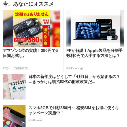
今、あなたにオススメ
アマゾン1位の実績！380円で5
FPが解説！Apple製品を分割手
日間お試し。
数料0円で入手する方法とは？
PR(ハーブ健康本舗)
PR(Fav-Log)
日本の新年度はどうして「4月1日」から始まるの？
→きっかけは明治時代の財政政策だ...
スマホ2GBで月額850円～ 格安SIMをお得に使うキ
ャンペーン実施中！
PR(IIJmio)