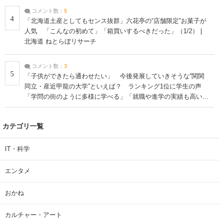
コメント数：
5
4
「北海道土産としてもセンス抜群」六花亭の“店舗限定”お菓子が
人気 「こんなの初めて」「箱買いするべきだった」（1/2） |
北海道 ねとらぼリサーチ
コメント数：
3
5
「子供ができたら通わせたい」 今後発展していきそうな“関関
同立・産近甲龍の大学”といえば？ ランキング1位に学生の声
「学問の街のように多様に学べる」「就職や進学の実績も高い」
| 大学 ねとらぼリサーチ
カテゴリ一覧
IT・科学
エンタメ
おかね
カルチャー・アート