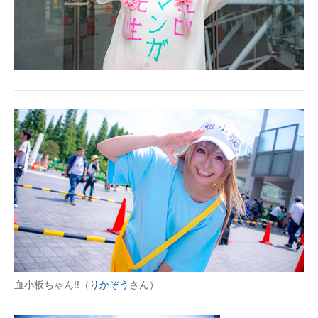
血小板ちゃん!!（
りかぞう
さん）