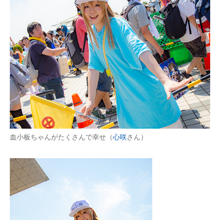
スマホと通信の最新トレンド
進化するPCとデバイスの未来
好きが集まる 比べて選べる
ビジネスと働き方のヒント
AI活用のいまが分かる
企業ITのトレンドを詳説
血小板ちゃんがたくさんで幸せ（
心咲
さん）
経営リーダーのコミュニティ
マーケ×ITの今がよく分かる
ITエンジニア向け専門サイト
企業向けIT製品の総合サイト