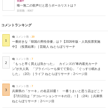
実施中
唯一無二の歌声だと思うボーカリストは？
回答数：8067
コメントランキング
コメント数：
20
1
一番好きな「韓国の男性俳優」は？【2026年版・人気投票実施
中】（投票結果） | 芸能人 ねとらぼリサーチ
コメント数：
7
2
「もっと早く買えば良かった」 カインズの“車内遮光カーテ
ン”が大人気 「プライバシーも保てて安心」「ぐっすり眠れま
した」（2/2） | ライフ ねとらぼリサーチ：2ページ目
コメント数：
7
3
兵庫県の「ケーキ」の名店10選！ 一番うまいと思う店はどこ？
【7月12日は「デコレーションケーキの日」！】（2/4） | 兵庫県
ねとらぼリサーチ：2ページ目