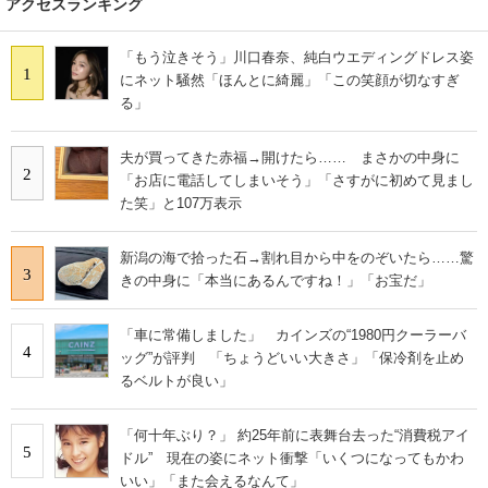
アクセスランキング
「もう泣きそう」川口春奈、純白ウエディングドレス姿
1
にネット騒然「ほんとに綺麗」「この笑顔が切なすぎ
る」
夫が買ってきた赤福→開けたら…… まさかの中身に
2
「お店に電話してしまいそう」「さすがに初めて見まし
た笑」と107万表示
新潟の海で拾った石→割れ目から中をのぞいたら……驚
3
きの中身に「本当にあるんですね！」「お宝だ」
「車に常備しました」 カインズの“1980円クーラーバ
4
ッグ”が評判 「ちょうどいい大きさ」「保冷剤を止め
るベルトが良い」
「何十年ぶり？」 約25年前に表舞台去った“消費税アイ
5
ドル” 現在の姿にネット衝撃「いくつになってもかわ
いい」「また会えるなんて」