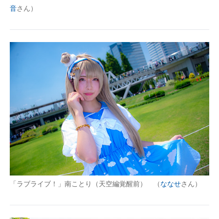
音
さん）
「ラブライブ！」南ことり（天空編覚醒前） （
ななせ
さん）