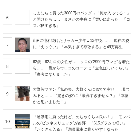
しまむらで買った3000円のバッグ→「何か入ってる！」
6
と開けたら…… まさかの中身に「買いに走った」「コ
スパ良すぎる」
山Pに憧れ続けたサッカー少年→13年後…… 現在の姿
7
に「えっぐい」「本気すぎて尊敬する」と49万再生
62歳・62キロの女性がユニクロの“2990円ワンピ”を着た
8
ら…… 目からウロコのコーデに「全色ほしいくらい」
「参考になりました」
大野智ファン「私の夫、大野くんに似てて幸せ」→見て
9
みると…… ‟驚きの姿”に「最高すぎません？」「本物
かと思いました！」
「通勤用に買ったけど、めちゃくちゃ良い！」 モンベ
10
ルの“ビジネスリュック”が好評 「615グラムで軽い」
「たくさん入る」「満員電車に乗りやすくなった」