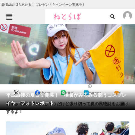
🎁 Switch 2もあたる！ プレゼントキャンペーン実施中！
ねとらぼメニュー
TOP
ニュース
エンタメ
クイズ
グルメ
地域
住まい
教育・育児
動物
リサーチ
2018/08/10 11:30（公開）
X
Share
LINE
hatena
0
会員記事
平成最後の夏コミ開幕！ 極暑がみるみる潤うコスプレ
イヤーフォトレポート
暑すぎて異世界転生しそうだけど張り切って夏の風物詩をお届け
メディア
するよ！
注目記事を集めた総合ページ
ITの今と未来を見通す