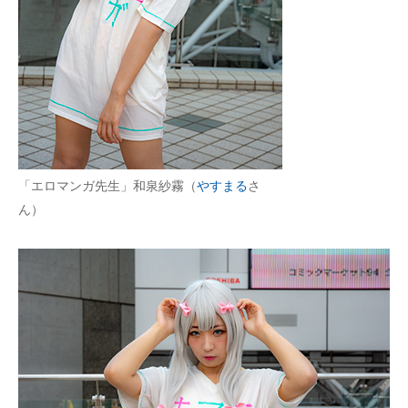
「エロマンガ先生」和泉紗霧（
やすまる
さ
ん）