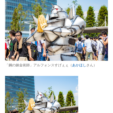
「鋼の錬金術師」アルフォンスすげぇぇ（
あかほし
さん）