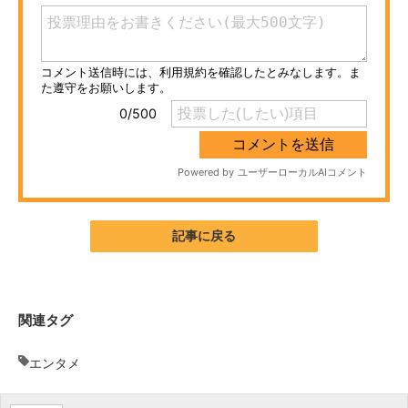
スマホと通信の最新トレンド
進化するPCとデバイスの未来
好きが集まる 比べて選べる
ビジネスと働き方のヒント
AI活用のいまが分かる
企業ITのトレンドを詳説
記事に戻る
経営リーダーのコミュニティ
マーケ×ITの今がよく分かる
関連タグ
ITエンジニア向け専門サイト
エンタメ
企業向けIT製品の総合サイト