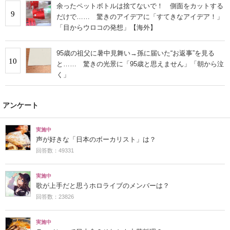
余ったペットボトルは捨てないで！ 側面をカットする
9
だけで…… 驚きのアイデアに「すてきなアイデア！」
「目からウロコの発想」【海外】
95歳の祖父に暑中見舞い→孫に届いた“お返事”を見る
10
と…… 驚きの光景に「95歳と思えません」「朝から泣
く」
アンケート
実施中
声が好きな「日本のボーカリスト」は？
回答数：49331
実施中
歌が上手だと思うホロライブのメンバーは？
回答数：23826
実施中