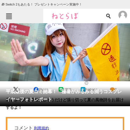
🎁 Switch 2もあたる！ プレゼントキャンペーン実施中！
ねとらぼメニュー
TOP
ニュース
エンタメ
クイズ
グルメ
地域
住まい
教育・育児
動物
リサーチ
2018/08/10 11:30（公開）
X
Share
LINE
hatena
0
会員記事
平成最後の夏コミ開幕！ 極暑がみるみる潤うコスプレ
イヤーフォトレポート
暑すぎて異世界転生しそうだけど張り切って夏の風物詩をお届け
メディア
するよ！
注目記事を集めた総合ページ
ITの今と未来を見通す