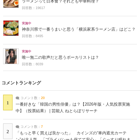
ラーメンって日本食？それとも中華料理？
回答数：19617
実施中
神奈川県で一番うまいと思う「横浜家系ラーメン店」はどこ？
回答数：8495
実施中
唯一無二の歌声だと思うボーカリストは？
回答数：8039
コメントランキング
コメント数：
20
1
一番好きな「韓国の男性俳優」は？【2026年版・人気投票実施
中】（投票結果） | 芸能人 ねとらぼリサーチ
コメント数：
7
2
「もっと早く買えば良かった」 カインズの“車内遮光カーテ
ン”が大人気 「プライバシーも保てて安心」「ぐっすり眠れま