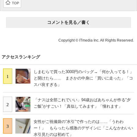
TOP
IT製品の技術・比較・事例
製造業のIT導入・活用を支援
コメントを見る／書く
モノづくり技術者専門サイト
Copyright © ITmedia Inc. All Rights Reserved.
エレクトロニクス専門サイト
アクセスランキング
電子設計の基本と応用
エネルギーの専門メディア
しまむらで買った3000円のバッグ→「何か入ってる！」
1
と開けたら…… まさかの中身に「買いに走った」「コ
建設×テクノロジーの最前線
スパ良すぎる」
ちょっと気になるネットの話題
「ナスは全部これでいい」94歳おばあちゃんが作る“夕
2
ご飯”がすごい！「真似してみます」「憧れます」
女性がご祝儀袋の“水引”で作ったのは……「うわわ
3
ー！」 もらったら感激のデザインに「こんなかわいい
水引見たのは初めて」