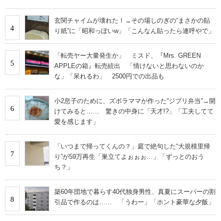
玄関チャイムが壊れた！→その場しのぎの“まさかの貼
4
り紙”に「昭和っぽいw」「こんなん貼ったら連呼やで」
「転売ヤー大量発生か」 ミスド、『Mrs. GREEN
5
APPLEの箱』転売続出 「情けないと思わないのか
な」「呆れるわ」 2500円での出品も
小2息子のために、ズボラママが作った“ジブリ弁当”→開
6
けてみると…… 驚きの中身に「天才!?」「工夫してて
愛を感じます」
「いつまで帰ってくんの？」庭で絶句した“大規模里帰
7
り”が59万再生「巣立てよぉぉぉ…」「ずっとのおう
ち？」
築60年団地で暮らす40代独身男性、真夏にスーパーの割
8
引品で作るのは…… 「うわー」「ホント豪華な夕飯」