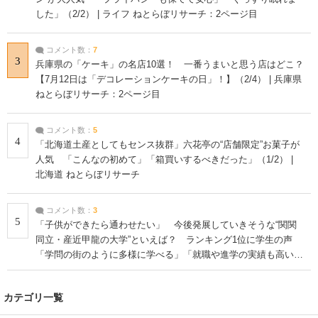
した」（2/2） | ライフ ねとらぼリサーチ：2ページ目
コメント数：
7
3
兵庫県の「ケーキ」の名店10選！ 一番うまいと思う店はどこ？
【7月12日は「デコレーションケーキの日」！】（2/4） | 兵庫県
ねとらぼリサーチ：2ページ目
コメント数：
5
4
「北海道土産としてもセンス抜群」六花亭の“店舗限定”お菓子が
人気 「こんなの初めて」「箱買いするべきだった」（1/2） |
北海道 ねとらぼリサーチ
コメント数：
3
5
「子供ができたら通わせたい」 今後発展していきそうな“関関
同立・産近甲龍の大学”といえば？ ランキング1位に学生の声
「学問の街のように多様に学べる」「就職や進学の実績も高い」
| 大学 ねとらぼリサーチ
カテゴリ一覧