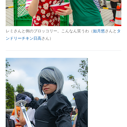
レミさんと例のブロッコリー。こんなん笑うわ（
如月悠
さんと
タ
ンドリーチキン日高
さん）