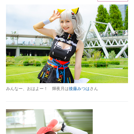
ITの今と未来を見通す
スマホと通信の最新トレンド
進化するPCとデバイスの未来
好きが集まる 比べて選べる
ビジネスと働き方のヒント
AI活用のいまが分かる
みんなー、おはよー！ 輝夜月は
後藤みつは
さん
企業ITのトレンドを詳説
経営リーダーのコミュニティ
マーケ×ITの今がよく分かる
ITエンジニア向け専門サイト