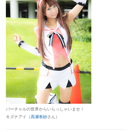
企業向けIT製品の総合サイト
IT製品の技術・比較・事例
製造業のIT導入・活用を支援
モノづくり技術者専門サイト
エレクトロニクス専門サイト
電子設計の基本と応用
エネルギーの専門メディア
建設×テクノロジーの最前線
ちょっと気になるネットの話題
バーチャルの世界からいらっしゃいませ！
キズナアイ（
高瀬有紗
さん）