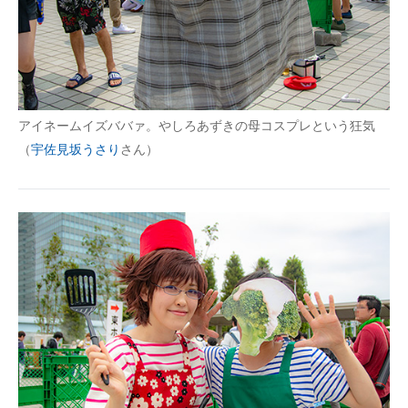
アイネームイズババァ。やしろあずきの母コスプレという狂気
（
宇佐見坂うさり
さん）