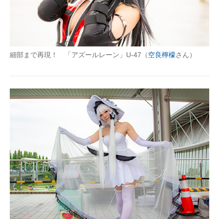
細部まで再現！ 「アズールレーン」U-47（
空良檸檬
さん）