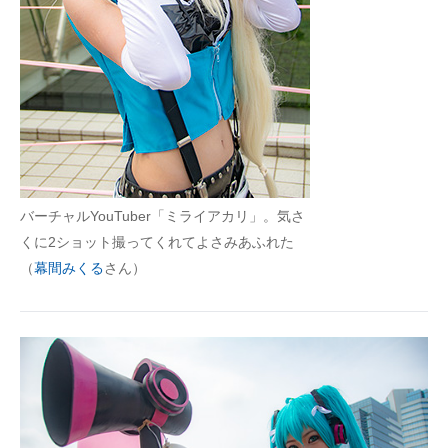
バーチャルYouTuber「ミライアカリ」。気さ
くに2ショット撮ってくれてよさみあふれた
（
幕間みくる
さん）