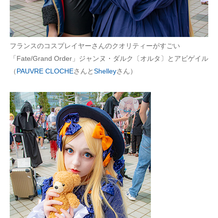
フランスのコスプレイヤーさんのクオリティーがすごい
「Fate/Grand Order」ジャンヌ・ダルク〔オルタ〕とアビゲイル
（
PAUVRE CLOCHE
さんと
Shelley
さん）