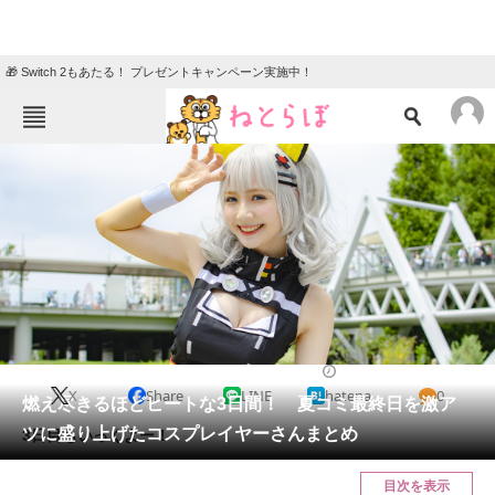
🎁 Switch 2もあたる！ プレゼントキャンペーン実施中！
ねとらぼメニュー
TOP
ニュース
エンタメ
クイズ
グルメ
地域
住まい
教育・育児
動物
リサーチ
2018/08/12 12:54（公開）
X
Share
LINE
hatena
0
会員記事
燃え尽きるほどヒートな3日間！ 夏コミ最終日を激ア
ツに盛り上げたコスプレイヤーさんまとめ
3日目もいっくよー！
メディア
目次を表示
注目記事を集めた総合ページ