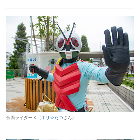
仮面ライダーＸ（
ホリ☆たつ
さん）