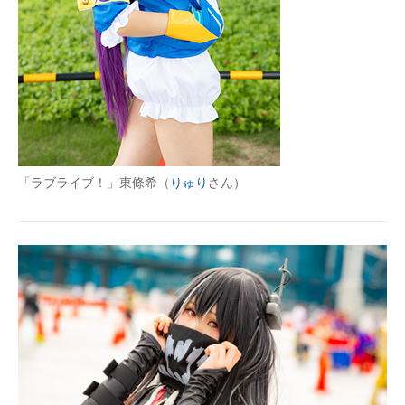
「ラブライブ！」東條希（
りゅり
さん）