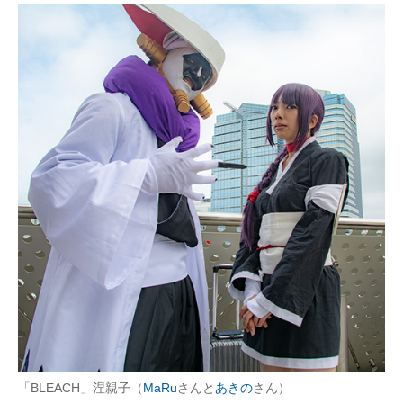
「BLEACH」涅親子（
MaRu
さんと
あきの
さん）