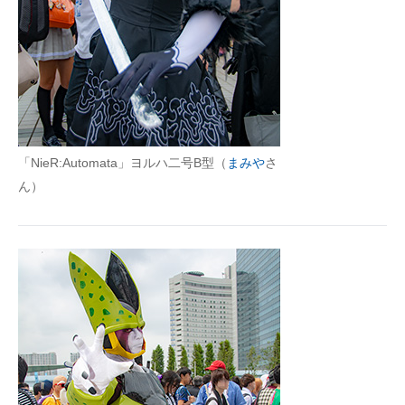
「NieR:Automata」ヨルハ二号B型（
まみや
さ
ん）