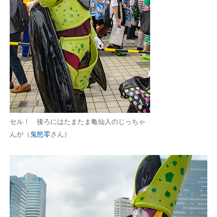
セル！ 後ろにはたまたま亀仙人のじっちゃ
んが（
鬼怒零
さん）