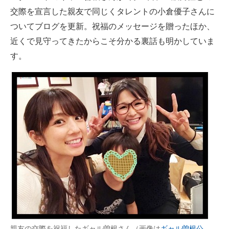
交際を宣言した親友で同じくタレントの小倉優子さんに
ITの今と未来を見通す
ついてブログを更新。祝福のメッセージを贈ったほか、
近くで見守ってきたからこそ分かる裏話も明かしていま
スマホと通信の最新トレンド
す。
進化するPCとデバイスの未来
好きが集まる 比べて選べる
ビジネスと働き方のヒント
AI活用のいまが分かる
企業ITのトレンドを詳説
経営リーダーのコミュニティ
マーケ×ITの今がよく分かる
ITエンジニア向け専門サイト
親友の交際を祝福したギャル曽根さん（画像は
ギャル曽根公