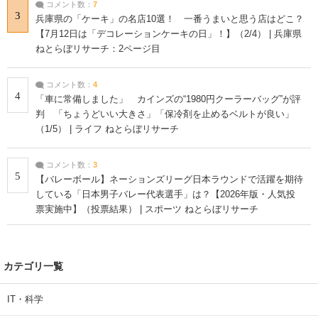
コメント数：
7
3
兵庫県の「ケーキ」の名店10選！ 一番うまいと思う店はどこ？
【7月12日は「デコレーションケーキの日」！】（2/4） | 兵庫県
ねとらぼリサーチ：2ページ目
コメント数：
4
4
「車に常備しました」 カインズの“1980円クーラーバッグ”が評
判 「ちょうどいい大きさ」「保冷剤を止めるベルトが良い」
（1/5） | ライフ ねとらぼリサーチ
コメント数：
3
5
【バレーボール】ネーションズリーグ日本ラウンドで活躍を期待
している「日本男子バレー代表選手」は？【2026年版・人気投
票実施中】（投票結果） | スポーツ ねとらぼリサーチ
カテゴリ一覧
IT・科学