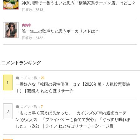
神奈川県で一番うまいと思う「横浜家系ラーメン店」はどこ？
回答数：8513
実施中
唯一無二の歌声だと思うボーカリストは？
回答数：8132
コメントランキング
コメント数：
21
1
一番好きな「韓国の男性俳優」は？【2026年版・人気投票実施
中】 | 芸能人 ねとらぼリサーチ
コメント数：
7
2
「もっと早く買えば良かった」 カインズの“車内遮光カーテ
ン”が大人気 「プライバシーも保てて安心」「ぐっすり眠れま
した」（2/2） | ライフ ねとらぼリサーチ：2ページ目