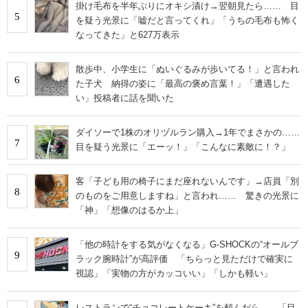
掛け毛布を半年ぶりにオキシ漬け→翌朝見たら…… 目
5
を疑う光景に「嘘だと言ってくれ」「うちの毛布も怖く
なってきた」と627万表示
散歩中、小学生に「ぬいぐるみが歩いてる！」と言われ
6
た子犬 納得の姿に「最高の褒め言葉！」「遭遇した
い」投稿者に話を聞いた
ダイソーで1株のオリヅルラン購入→1年でまさかの……
7
目を疑う光景に「エーッ！」「こんなに素敵に！？」
客「子ども用の椅子にまだ座れないんです」→店員「別
8
のものをご用意しますね」と言われ…… 驚きの光景に
「神」「想像のはるか上」
「他の時計をする気がなくなる」G-SHOCKの“オールブ
9
ラック腕時計”が高評価 「ちらっと見ただけで確実に
視認」「実物の方がカッコいい」「しかも軽い」
レストランで“チョコレートケーキ”を頼んだら……「目