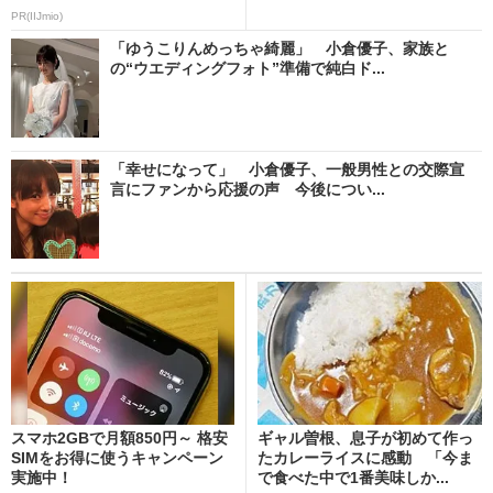
PR(IIJmio)
「ゆうこりんめっちゃ綺麗」 小倉優子、家族と
の“ウエディングフォト”準備で純白ド...
「幸せになって」 小倉優子、一般男性との交際宣
言にファンから応援の声 今後につい...
スマホ2GBで月額850円～ 格安
ギャル曽根、息子が初めて作っ
SIMをお得に使うキャンペーン
たカレーライスに感動 「今ま
実施中！
で食べた中で1番美味しか...