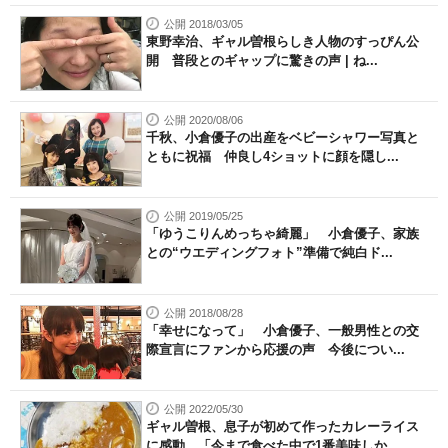
公開 2018/03/05
東野幸治、ギャル曽根らしき人物のすっぴん公
開 普段とのギャップに驚きの声 | ね...
公開 2020/08/06
千秋、小倉優子の出産をベビーシャワー写真と
ともに祝福 仲良し4ショットに顔を隠し...
公開 2019/05/25
「ゆうこりんめっちゃ綺麗」 小倉優子、家族
との“ウエディングフォト”準備で純白ド...
公開 2018/08/28
「幸せになって」 小倉優子、一般男性との交
際宣言にファンから応援の声 今後につい...
公開 2022/05/30
ギャル曽根、息子が初めて作ったカレーライス
に感動 「今まで食べた中で1番美味しか...