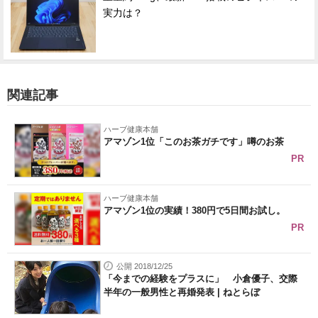
実力は？
関連記事
ハーブ健康本舗
アマゾン1位「このお茶ガチです」噂のお茶
PR
ハーブ健康本舗
アマゾン1位の実績！380円で5日間お試し。
PR
公開 2018/12/25
「今までの経験をプラスに」 小倉優子、交際
半年の一般男性と再婚発表 | ねとらぼ