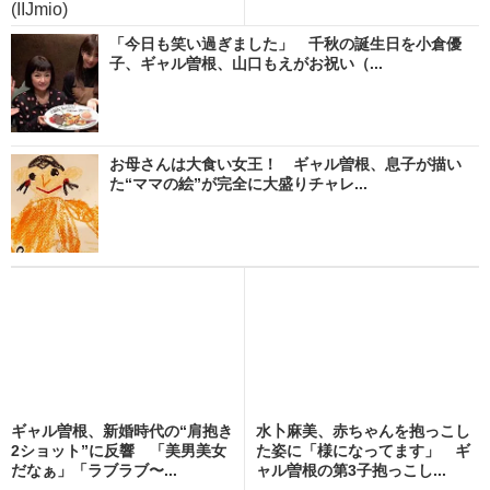
(IIJmio)
「今日も笑い過ぎました」 千秋の誕生日を小倉優
子、ギャル曽根、山口もえがお祝い（...
お母さんは大食い女王！ ギャル曽根、息子が描い
た“ママの絵”が完全に大盛りチャレ...
ギャル曽根、新婚時代の“肩抱き
水卜麻美、赤ちゃんを抱っこし
2ショット”に反響 「美男美女
た姿に「様になってます」 ギ
だなぁ」「ラブラブ〜...
ャル曽根の第3子抱っこし...