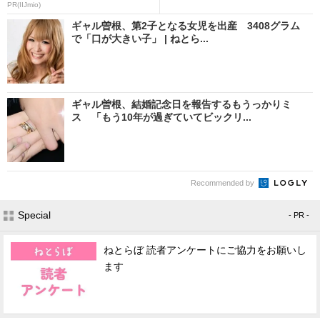
PR(IIJmio)
ギャル曽根、第2子となる女児を出産 3408グラム
で「口が大きい子」 | ねとら...
ギャル曽根、結婚記念日を報告するもうっかりミ
ス 「もう10年が過ぎていてビックリ...
Recommended by
Special
- PR -
ねとらぼ 読者アンケートにご協力をお願いし
ます