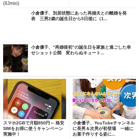
(IIJmio)
小倉優子、別居状態にあった再婚夫との離婚を発
表 三男2歳の誕生日から5日後に（1...
小倉優子、“再婚後初”の誕生日を家族と過ごした幸
せショット公開 変わらぬキュート...
スマホ2GBで月額850円～ 格安
小倉優子、YouTubeチャンネル
SIMをお得に使うキャンペーン
に長男＆次男が初登場 一緒に
実施中！
お菓子作りする姿に...