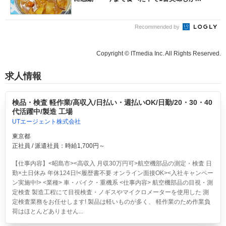
Recommended by
Copyright © ITmedia Inc. All Rights Reserved.
求人情報
検品・検査 軽作業/高収入/日払い・週払いOK/日勤/20・30・40
代活躍中/製造 工場
UTエージェント株式会社
東京都
正社員 / 派遣社員：時給1,700円～
【仕事内容】<昭島市><高収入 月収30万円可>航空機部品の測定・検査 日
勤×土日休み 年休124日!<履歴書不要 オンライン面接OK><入社キャンペー
ン実施中!> <業種> 車・バイク・重機系 <仕事内容> 航空機部品の目視・測
定検査 製造工程にて目視検査・ノギスやマイクロメーターを使用した 測
定検査業務をお任せします! 製品は軽いものが多く、 軽作業のため作業負
荷はほとんどありません...