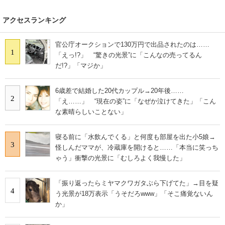
アクセスランキング
官公庁オークションで130万円で出品されたのは……
1
「えっ!?」 “驚きの光景”に「こんなの売ってるん
だ!?」「マジか」
6歳差で結婚した20代カップル→20年後……
2
「え……」 “現在の姿”に「なぜか泣けてきた」「こん
な素晴らしいことない」
寝る前に「水飲んでくる」と何度も部屋を出た小5娘→
3
怪しんだママが、冷蔵庫を開けると……「本当に笑っち
ゃう」衝撃の光景に「むしろよく我慢した」
「振り返ったらミヤマクワガタぶら下げてた」→目を疑
4
う光景が18万表示「うそだろwww」「そこ痛覚ないん
か」