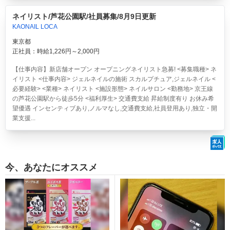
ネイリスト/芦花公園駅/社員募集/8月9日更新
KAONAIL LOCA
東京都
正社員：時給1,226円～2,000円
【仕事内容】新店舗オープン オープニングネイリスト急募! <募集職種> ネ
イリスト <仕事内容> ジェルネイルの施術 スカルプチュア,ジェルネイル <
必要経験> <業種> ネイリスト <施設形態> ネイルサロン <勤務地> 京王線
の芦花公園駅から徒歩5分 <福利厚生> 交通費支給 昇給制度有り お休み希
望優遇 インセンティブあり,ノルマなし,交通費支給,社員登用あり,独立・開
業支援...
今、あなたにオススメ