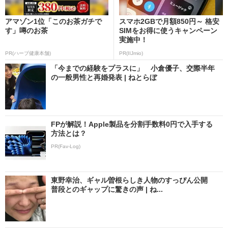
アマゾン1位「このお茶ガチで
スマホ2GBで月額850円～ 格安
す」噂のお茶
SIMをお得に使うキャンペーン
実施中！
PR(ハーブ健康本舗)
PR(IIJmio)
「今までの経験をプラスに」 小倉優子、交際半年
の一般男性と再婚発表 | ねとらぼ
FPが解説！Apple製品を分割手数料0円で入手する
方法とは？
PR(Fav-Log)
東野幸治、ギャル曽根らしき人物のすっぴん公開
普段とのギャップに驚きの声 | ね...