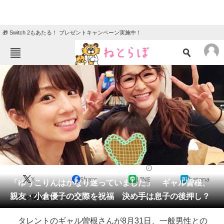
🎁 Switch 2もあたる！ プレゼントキャンペーン実施中！
ねとらぼメニュー
TOP
ニュース
エンタメ
クイズ
グルメ
地域
住まい
教育・育児
動物
リサーチ
2018/09/01 13:45（公開）
X
Share
LINE
hatena
会員記事
「ゆうこりんはかなり迷っていました」 ギャル曽根、
親友・小倉優子の交際を祝福 決め手は息子の後押し？
そりゃ悩むよな〜。
メディア
タレントのギャル曽根さんが8月31日、一般男性との
注目記事を集めた総合ページ