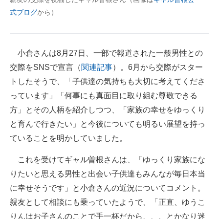
企業向けIT製品の総合サイト
式ブログ
から）
IT製品の技術・比較・事例
小倉さんは8月27日、一部で報道された一般男性との
製造業のIT導入・活用を支援
交際をSNSで宣言（
関連記事
）。6月から交際がスター
モノづくり技術者専門サイト
トしたそうで、「子供達の気持ちも大切に考えてくださ
っています」「何事にも真面目に取り組む尊敬できる
エレクトロニクス専門サイト
方」とその人柄を紹介しつつ、「家族の幸せをゆっくり
電子設計の基本と応用
と育んで行きたい」と今後についても明るい展望を持っ
ていることを明かしていました。
エネルギーの専門メディア
建設×テクノロジーの最前線
これを受けてギャル曽根さんは、「ゆっくり家族にな
りたいと思える男性と出会い子供達もみんなが毎日本当
ちょっと気になるネットの話題
に幸せそうです」と小倉さんの近況についてコメント。
親友として相談にも乗っていたようで、「正直、ゆうこ
りんはお子さんのことで手一杯だから、、、とかなり迷