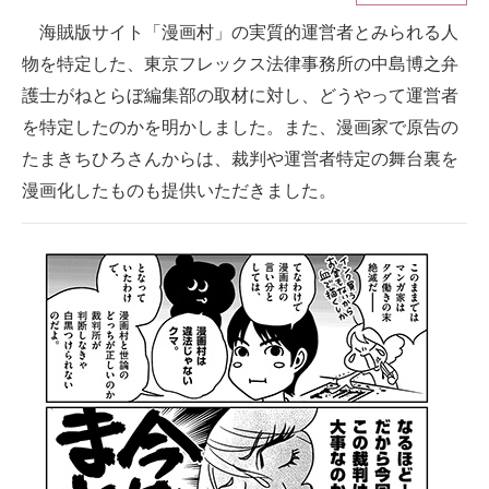
海賊版サイト「漫画村」の実質的運営者とみられる人
ITの今と未来を見通す
物を特定した、東京フレックス法律事務所の中島博之弁
スマホと通信の最新トレンド
護士がねとらぼ編集部の取材に対し、どうやって運営者
を特定したのかを明かしました。また、漫画家で原告の
進化するPCとデバイスの未来
たまきちひろさんからは、裁判や運営者特定の舞台裏を
好きが集まる 比べて選べる
漫画化したものも提供いただきました。
ビジネスと働き方のヒント
AI活用のいまが分かる
企業ITのトレンドを詳説
経営リーダーのコミュニティ
マーケ×ITの今がよく分かる
ITエンジニア向け専門サイト