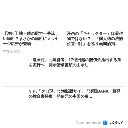
【注目】地下鉄の駅で一番涼し
漫画の「キャラクター」は著作
い場所？まさかの場所にメッセ
物ではない？ 「同人誌の法的
ージ広告が登場
位置づけ」を巡り画期的判...
PR(ねとらぼ)
「漫画村」元運営者、17億円超の賠償金捻出する策
を実行へ 開示請求書類の山示し「...
NHK「クロ現」で海賊版サイト「漫画BANK」摘発
の舞台裏特集 発信元の中国の農...
Recommended by