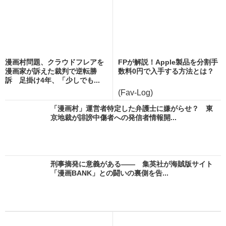
漫画村問題、クラウドフレアを
FPが解説！Apple製品を分割手
漫画家が訴えた裁判で逆転勝
数料0円で入手する方法とは？
訴 足掛け4年、「少しでも...
(Fav-Log)
「漫画村」運営者特定した弁護士に嫌がらせ？ 東
京地裁が誹謗中傷者への発信者情報開...
刑事摘発に意義がある―― 集英社が海賊版サイト
「漫画BANK」との闘いの裏側を告...