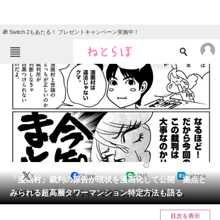
🎁 Switch 2もあたる！ プレゼントキャンペーン実施中！
ねとらぼメニュー
TOP
ニュース
エンタメ
クイズ
グルメ
地域
住まい
教育・育児
動物
リサーチ
2018/11/09 16:30（公開）
X
Share
LINE
hatena
会員記事
「漫画村」裁判の原告が現状を漫画化して公開 拠点と
みられる超高層タワーマンション特定方法も語る
「漫画村」運営者をどうやって特定したのか聞きました。
メディア
目次を表示
注目記事を集めた総合ページ