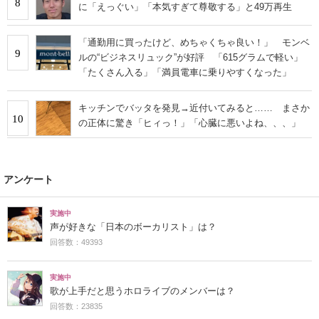
8
に「えっぐい」「本気すぎて尊敬する」と49万再生
「通勤用に買ったけど、めちゃくちゃ良い！」 モンベ
9
ルの“ビジネスリュック”が好評 「615グラムで軽い」
「たくさん入る」「満員電車に乗りやすくなった」
キッチンでバッタを発見→近付いてみると…… まさか
10
の正体に驚き「ヒィっ！」「心臓に悪いよね、、、」
アンケート
実施中
声が好きな「日本のボーカリスト」は？
回答数：49393
実施中
歌が上手だと思うホロライブのメンバーは？
回答数：23835