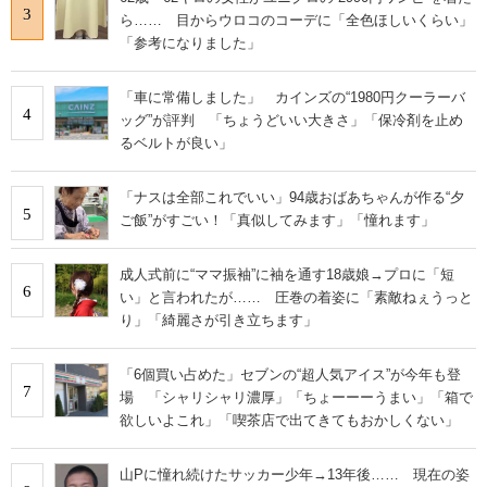
3
ら…… 目からウロコのコーデに「全色ほしいくらい」
「参考になりました」
「車に常備しました」 カインズの“1980円クーラーバ
4
ッグ”が評判 「ちょうどいい大きさ」「保冷剤を止め
るベルトが良い」
「ナスは全部これでいい」94歳おばあちゃんが作る“夕
5
ご飯”がすごい！「真似してみます」「憧れます」
成人式前に“ママ振袖”に袖を通す18歳娘→プロに「短
6
い」と言われたが…… 圧巻の着姿に「素敵ねぇうっと
り」「綺麗さが引き立ちます」
「6個買い占めた」セブンの“超人気アイス”が今年も登
7
場 「シャリシャリ濃厚」「ちょーーーうまい」「箱で
欲しいよこれ」「喫茶店で出てきてもおかしくない」
山Pに憧れ続けたサッカー少年→13年後…… 現在の姿