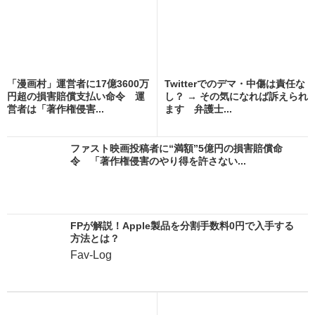
「漫画村」運営者に17億3600万
Twitterでのデマ・中傷は責任な
円超の損害賠償支払い命令 運
し？ → その気になれば訴えられ
営者は「著作権侵害...
ます 弁護士...
ファスト映画投稿者に“満額”5億円の損害賠償命
令 「著作権侵害のやり得を許さない...
FPが解説！Apple製品を分割手数料0円で入手する
方法とは？
Fav-Log