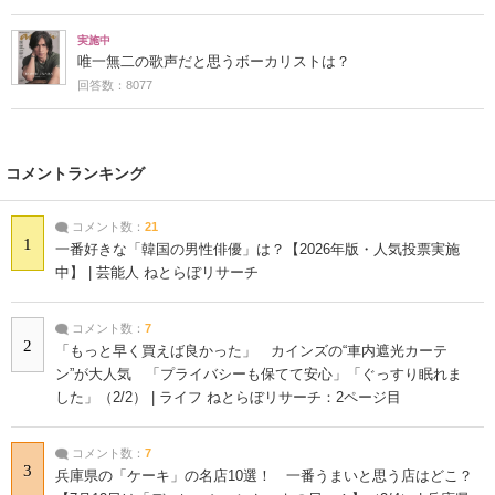
実施中
唯一無二の歌声だと思うボーカリストは？
回答数：8077
コメントランキング
コメント数：
21
1
一番好きな「韓国の男性俳優」は？【2026年版・人気投票実施
中】 | 芸能人 ねとらぼリサーチ
コメント数：
7
2
「もっと早く買えば良かった」 カインズの“車内遮光カーテ
ン”が大人気 「プライバシーも保てて安心」「ぐっすり眠れま
した」（2/2） | ライフ ねとらぼリサーチ：2ページ目
コメント数：
7
3
兵庫県の「ケーキ」の名店10選！ 一番うまいと思う店はどこ？