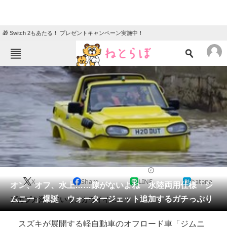
🎁 Switch 2もあたる！ プレゼントキャンペーン実施中！
ねとらぼメニュー
TOP
ニュース
エンタメ
クイズ
グルメ
地域
住まい
教育・育児
動物
リサーチ
2020/05/18 17:30（公開）
X
Share
LINE
hatena
会員記事
オン、オフ、水上……隙がないよね 水陸両用仕様「ジ
ムニー」爆誕 ウォータージェット追加するガチっぷり
プカプカ浮いていて、カワイイ……！
メディア
スズキが展開する軽自動車のオフロード車「ジムニ
注目記事を集めた総合ページ