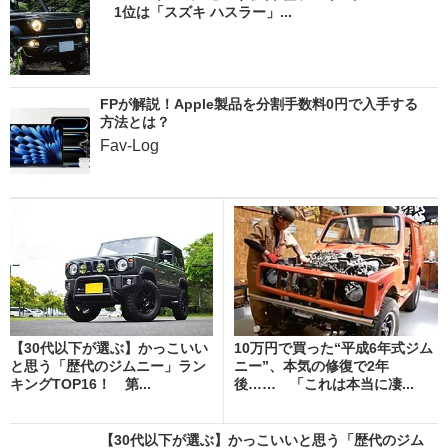
1位は「スズキ ハスラー」...
FPが解説！Apple製品を分割手数料0円で入手する
方法とは？
Fav-Log
【30代以下が選ぶ】かっこいい
10万円で買った“平成6年式ジム
と思う「歴代のジムニー」ラン
ニー”、本気の修復で2年
キングTOP16！ 第...
後…… 「これは本当に凄...
【30代以下が選ぶ】かっこいいと思う「歴代のジム