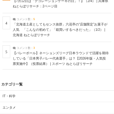
【7月12日は「デコレーションケーキの日」！】（2/4） | 兵庫県
ねとらぼリサーチ：2ページ目
コメント数：
5
4
「北海道土産としてもセンス抜群」六花亭の“店舗限定”お菓子が
人気 「こんなの初めて」「箱買いするべきだった」（1/2） |
北海道 ねとらぼリサーチ
コメント数：
3
5
【バレーボール】ネーションズリーグ日本ラウンドで活躍を期待
している「日本男子バレー代表選手」は？【2026年版・人気投
票実施中】（投票結果） | スポーツ ねとらぼリサーチ
カテゴリ一覧
IT・科学
エンタメ