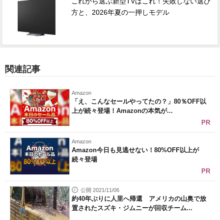
これから選ぶ新型TVはこれ！失敗しない選び
方と、2026年夏の一押しモデル
関連記事
Amazon
「え、こんなセールやってたの？」80％OFF以
上が続々登場！Amazonの本気が...
PR
Amazon
Amazon今日も見逃せない！80%OFF以上が
続々登場
PR
公開 2021/11/06
約40年ぶりに人里へ帰還 アメリカの山奥で放
置されたスズキ・ジムニーが回収チーム...