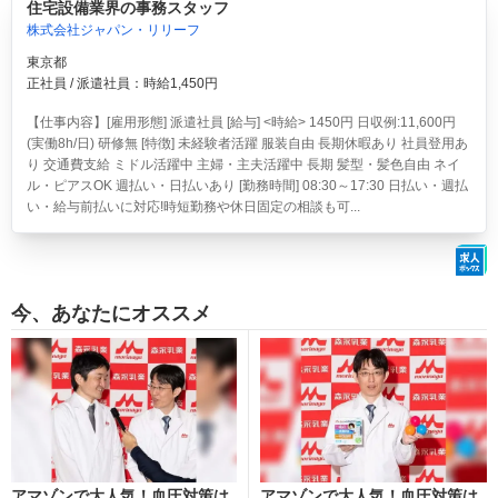
住宅設備業界の事務スタッフ
株式会社ジャパン・リリーフ
東京都
正社員 / 派遣社員：時給1,450円
【仕事内容】[雇用形態] 派遣社員 [給与] <時給> 1450円 日収例:11,600円
(実働8h/日) 研修無 [特徴] 未経験者活躍 服装自由 長期休暇あり 社員登用あ
り 交通費支給 ミドル活躍中 主婦・主夫活躍中 長期 髪型・髪色自由 ネイ
ル・ピアスOK 週払い・日払いあり [勤務時間] 08:30～17:30 日払い・週払
い・給与前払いに対応!時短勤務や休日固定の相談も可...
今、あなたにオススメ
アマゾンで大人気！血圧対策は
アマゾンで大人気！血圧対策は