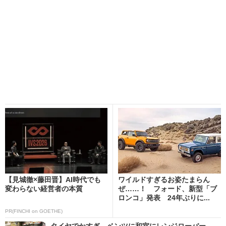
【見城徹×藤田晋】AI時代でも
ワイルドすぎるお姿たまらん
変わらない経営者の本質
ぜ……！ フォード、新型「ブ
ロンコ」発表 24年ぶりに...
PR(FINCHI on GOETHE)
タイヤでかすぎ、ベンツに和室にレンジローバー