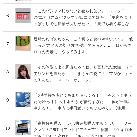
「このパジャマじゃないと寝られない」 ユニクロ
6
の“エアリズムパジャマ”が口コミで好評 「冷房をつけ
っぱなしでも長袖がありがたい」「夏でも暑く感じな
い」
近所のおばあちゃん「こう切ると食べやすいよ〜」→教
7
わった“スイカの切り方”を試してみると…… 目からウ
ロコの光景に「やってみます」
「その体型でよく脚出せるよね」と言われた女性→ミニ
8
丈ワンピを着たら…… まさかの姿に「『マジか！』っ
て叫んだ」「スーパーオシャレ」
「8時間持ち歩いてもまだ凍ってる！」 炎天下で使っ
9
た“ポケットに入る氷のう”が優秀すぎた 「体が一気に
冷える！」「車内に半日置いてもひんやり」【使用レビ
ュー】
「家族分を購入、もう3脚追加購入するつもり」 ワー
10
クマンの“1900円アウトドアチェア”に反響 「90キロ級
でも安心して座れた」「キャンプの1軍」の声