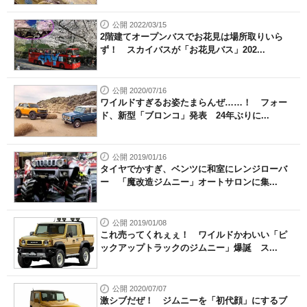
公開 2022/03/15
2階建てオープンバスでお花見は場所取りいら
ず！ スカイバスが「お花見バス」202...
公開 2020/07/16
ワイルドすぎるお姿たまらんぜ……！ フォー
ド、新型「ブロンコ」発表 24年ぶりに...
公開 2019/01/16
タイヤでかすぎ、ベンツに和室にレンジローバ
ー 「魔改造ジムニー」オートサロンに集...
公開 2019/01/08
これ売ってくれぇぇ！ ワイルドかわいい「ピ
ックアップトラックのジムニー」爆誕 ス...
公開 2020/07/07
激シブだぜ！ ジムニーを「初代顔」にするブ