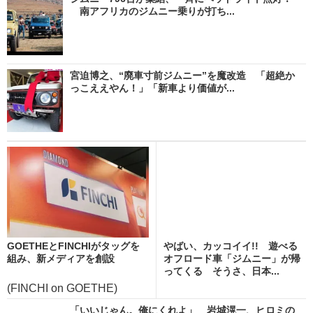
南アフリカのジムニー乗りが打ち...
宮迫博之、“廃車寸前ジムニー”を魔改造 「超絶か
っこええやん！」「新車より価値が...
GOETHEとFINCHIがタッグを
やばい、カッコイイ!! 遊べる
組み、新メディアを創設
オフロード車「ジムニー」が帰
ってくる そうさ、日本...
(FINCHI on GOETHE)
「いいじゃん。俺にくれよ」 岩城滉一、ヒロミの