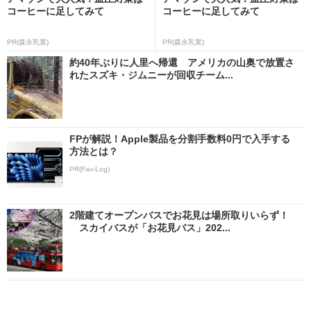
コーヒーに足してみて
コーヒーに足してみて
PR(森永乳業)
PR(森永乳業)
約40年ぶりに人里へ帰還 アメリカの山奥で放置さ
れたスズキ・ジムニーが回収チーム...
FPが解説！Apple製品を分割手数料0円で入手する
方法とは？
PR(Fav-Log)
2階建てオープンバスでお花見は場所取りいらず！
スカイバスが「お花見バス」202...