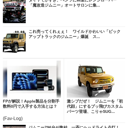
「魔改造ジムニー」オートサロンに集...
これ売ってくれぇぇ！ ワイルドかわいい「ピック
アップトラックのジムニー」爆誕 ス...
FPが解説！Apple製品を分割手
激シブだぜ！ ジムニーを「初
数料0円で入手する方法とは？
代顔」にするブッ飛びカスタム
パーツ登場、こりゃSUG...
(Fav-Log)
ジムニー796台が集結、一斉にヘッドライト点灯！