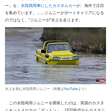
ー」を、
水陸両用車にしたカスタムカー
が、海外で注目
ITの今と未来を見通す
を集めています。……ジムニーがボートキャリアになる
のではなく、“ジムニーが”水上を走ります。
スマホと通信の最新トレンド
進化するPCとデバイスの未来
好きが集まる 比べて選べる
ビジネスと働き方のヒント
AI活用のいまが分かる
企業ITのトレンドを詳説
経営リーダーのコミュニティ
水上を進む水陸両用ジムニー（画像は
YouTube
より）
マーケ×ITの今がよく分かる
この水陸両用ジムニーを開発したのは、英国のカスタ
ITエンジニア向け専門サイト
ムキットメーカー「
ダットン
」。1970年代からカスタム