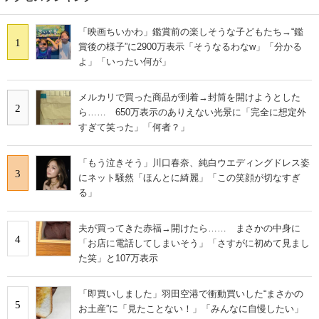
「映画ちいかわ」鑑賞前の楽しそうな子どもたち→“鑑
1
賞後の様子”に2900万表示「そうなるわなw」「分かる
よ」「いったい何が」
メルカリで買った商品が到着→封筒を開けようとした
2
ら…… 650万表示のありえない光景に「完全に想定外
すぎて笑った」「何者？」
「もう泣きそう」川口春奈、純白ウエディングドレス姿
3
にネット騒然「ほんとに綺麗」「この笑顔が切なすぎ
る」
夫が買ってきた赤福→開けたら…… まさかの中身に
4
「お店に電話してしまいそう」「さすがに初めて見まし
た笑」と107万表示
「即買いしました」羽田空港で衝動買いした“まさかの
5
お土産”に「見たことない！」「みんなに自慢したい」