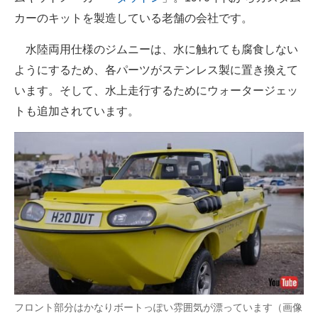
企業向けIT製品の総合サイト
カーのキットを製造している老舗の会社です。
IT製品の技術・比較・事例
水陸両用仕様のジムニーは、水に触れても腐食しない
ようにするため、各パーツがステンレス製に置き換えて
製造業のIT導入・活用を支援
います。そして、水上走行するためにウォータージェッ
モノづくり技術者専門サイト
トも追加されています。
エレクトロニクス専門サイト
電子設計の基本と応用
エネルギーの専門メディア
建設×テクノロジーの最前線
ちょっと気になるネットの話題
フロント部分はかなりボートっぽい雰囲気が漂っています（画像