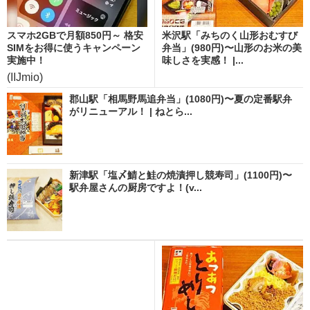
スマホ2GBで月額850円～ 格安
米沢駅「みちのく山形おむすび
SIMをお得に使うキャンペーン
弁当」(980円)〜山形のお米の美
実施中！
味しさを実感！ |...
(IIJmio)
郡山駅「相馬野馬追弁当」(1080円)〜夏の定番駅弁
がリニューアル！ | ねとら...
新津駅「塩〆鯖と鮭の焼漬押し競寿司」(1100円)〜
駅弁屋さんの厨房ですよ！(v...