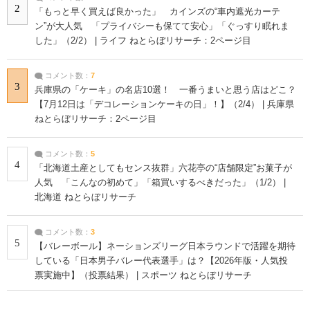
2
「もっと早く買えば良かった」 カインズの“車内遮光カーテ
ン”が大人気 「プライバシーも保てて安心」「ぐっすり眠れま
した」（2/2） | ライフ ねとらぼリサーチ：2ページ目
コメント数：
7
3
兵庫県の「ケーキ」の名店10選！ 一番うまいと思う店はどこ？
【7月12日は「デコレーションケーキの日」！】（2/4） | 兵庫県
ねとらぼリサーチ：2ページ目
コメント数：
5
4
「北海道土産としてもセンス抜群」六花亭の“店舗限定”お菓子が
人気 「こんなの初めて」「箱買いするべきだった」（1/2） |
北海道 ねとらぼリサーチ
コメント数：
3
5
【バレーボール】ネーションズリーグ日本ラウンドで活躍を期待
している「日本男子バレー代表選手」は？【2026年版・人気投
票実施中】（投票結果） | スポーツ ねとらぼリサーチ