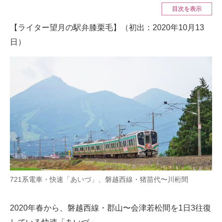
目次を表示
ITの今と未来を見通す
【ライター望月の駅弁膝栗毛】（初出：2020年10月13
日）
スマホと通信の最新トレンド
進化するPCとデバイスの未来
好きが集まる 比べて選べる
ビジネスと働き方のヒント
AI活用のいまが分かる
企業ITのトレンドを詳説
経営リーダーのコミュニティ
721系電車・快速「あいづ」、磐越西線・猪苗代〜川桁間
マーケ×ITの今がよく分かる
2020年春から、磐越西線・郡山〜会津若松間を1日3往復
ITエンジニア向け専門サイト