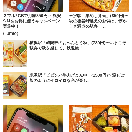
スマホ2GBで月額850円～ 格安
米沢駅「栗めし弁当」(850円)〜
SIMをお得に使うキャンペーン
秋の板谷峠越えのお供は、懐か
実施中！
しさ満点の駅弁！ ...
(IIJmio)
横浜駅「崎陽軒のおべんとう秋」(730円)〜いまこそ
駅弁で秋を感じて、鉄道旅！ ...
米沢駅「ビビンバ牛肉どまん中」(1500円)〜混ぜご
飯のようにイロイロな色が楽し...