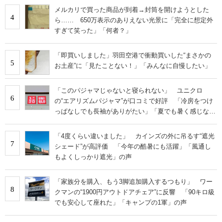
メルカリで買った商品が到着→封筒を開けようとした
4
ら…… 650万表示のありえない光景に「完全に想定外
すぎて笑った」「何者？」
「即買いしました」羽田空港で衝動買いした“まさかの
5
お土産”に「見たことない！」「みんなに自慢したい」
「このパジャマじゃないと寝られない」 ユニクロ
6
の“エアリズムパジャマ”が口コミで好評 「冷房をつけ
っぱなしでも長袖がありがたい」「夏でも暑く感じな
い」
「4度くらい違いました」 カインズの外に吊るす“遮光
7
シェード”が高評価 「今年の酷暑にも活躍」「風通し
もよくしっかり遮光」の声
「家族分を購入、もう3脚追加購入するつもり」 ワー
8
クマンの“1900円アウトドアチェア”に反響 「90キロ級
でも安心して座れた」「キャンプの1軍」の声