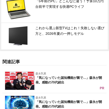
「5年前のPC」とこんなに違う！予算10万円
台前半で実現する快適PCライフ
これから選ぶ新型TVはこれ！失敗しない選び
方と、2026年夏の一押しモデル
関連記事
森永乳業
「気になっていた認知機能が菌で…」森永が開
発。感動の70代続出
PR
森永乳業
「気になっていた認知機能が菌で…」森永が開
発。感動の70代続出