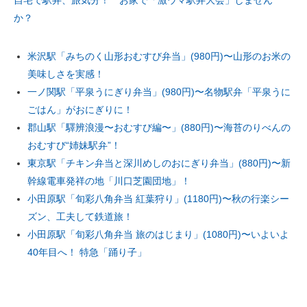
自宅で駅弁、旅気分！ お家で「激ウマ駅弁大会」しません
か？
米沢駅「みちのく山形おむすび弁当」(980円)〜山形のお米の
美味しさを実感！
一ノ関駅「平泉うにぎり弁当」(980円)〜名物駅弁「平泉うに
ごはん」がおにぎりに！
郡山駅「驛辨浪漫〜おむすび編〜」(880円)〜海苔のりべんの
おむすび“姉妹駅弁”！
東京駅「チキン弁当と深川めしのおにぎり弁当」(880円)〜新
幹線電車発祥の地「川口芝園団地」！
小田原駅「旬彩八角弁当 紅葉狩り」(1180円)〜秋の行楽シー
ズン、工夫して鉄道旅！
小田原駅「旬彩八角弁当 旅のはじまり」(1080円)〜いよいよ
40年目へ！ 特急「踊り子」