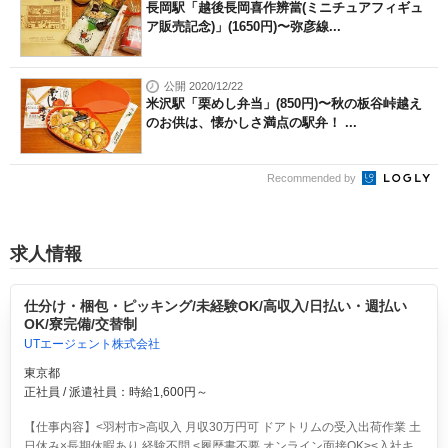
長岡駅「越後長岡喜作辨當(ミニチュアフィギュ
ア販売記念)」(1650円)〜弥彦線...
公開 2020/12/22
米沢駅「栗めし弁当」(850円)〜秋の板谷峠越え
のお供は、懐かしさ満点の駅弁！ ...
Recommended by
求人情報
仕分け・梱包・ピッキング/未経験OK/高収入/日払い・週払い
OK/寮完備/交替制
UTエージェント株式会社
東京都
正社員 / 派遣社員：時給1,600円～
【仕事内容】<羽村市>高収入 月収30万円可 ドアトリムの受入出荷作業 土
日休み×長期休暇あり 経験不問 <履歴書不要 オンライン面接OK><入社キ