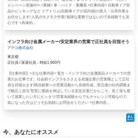
ャンペーン実施中!> <業種> 車・バイク・重機系 <仕事内容> 自動車ドア部
品のピッキングなど ドアトリム(自動車ドアの室内側)の受入・出荷作業を
お任せします! 人気のモクモク作業! 複雑な業務ではないので未経験でも安
心です <具体的...
インフラ向け金属メーカー/安定業界の営業で正社員を目指そう
アデコ株式会社
東京都
正社員 / 派遣社員：時給1,900円
【仕事内容】<主な仕事内容> 電力・インフラ向け金属製品メーカーでの営
業のお仕事です。社会的インフラをささえる老舗企業の営業職として正社
員を目指せます!既存顧客への営業活動から見積作成、受注後の社内調整ま
で幅広く担当 堅実に業績を伸ばしている安定企業だからこそ、長く落ち着
いて就業したい方にピッタリ!営業未経験からでもチャレンジ可能なので、
気になった方はどうぞお気軽にお問合せください <仕事内容...
今、あなたにオススメ