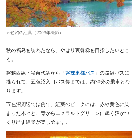
五色沼の紅葉（2003年撮影）
秋の福島を訪れたなら、やはり裏磐梯を目指したいとこ
ろ。
磐越西線・猪苗代駅から「
磐梯東都バス
」の路線バスに
揺られて、五色沼入口バス停までは、約30分の乗車とな
ります。
五色沼周辺では例年、紅葉のピークには、赤や黄色に染
まった木々と、青からエメラルドグリーンに輝く沼がつ
くり出す絶景が楽しめます。