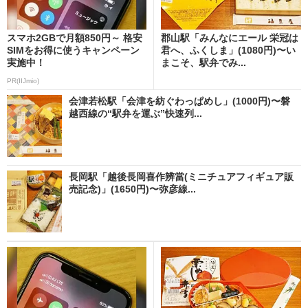
スマホ2GBで月額850円～ 格安
郡山駅「みんなにエール 栄冠は
SIMをお得に使うキャンペーン
君へ、ふくしま」(1080円)〜い
実施中！
まこそ、駅弁でみ...
PR(IIJmio)
会津若松駅「会津を紡ぐわっぱめし」(1000円)〜磐
越西線の“駅弁を運ぶ”快速列...
長岡駅「越後長岡喜作辨當(ミニチュアフィギュア販
売記念)」(1650円)〜弥彦線...