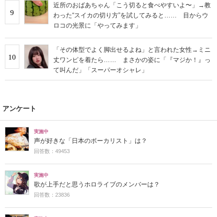
近所のおばあちゃん「こう切ると食べやすいよ〜」→教
9
わった“スイカの切り方”を試してみると…… 目からウ
ロコの光景に「やってみます」
「その体型でよく脚出せるよね」と言われた女性→ミニ
10
丈ワンピを着たら…… まさかの姿に「『マジか！』っ
て叫んだ」「スーパーオシャレ」
アンケート
実施中
声が好きな「日本のボーカリスト」は？
回答数：49453
実施中
歌が上手だと思うホロライブのメンバーは？
回答数：23836