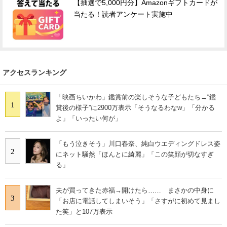
【抽選で5,000円分】Amazonギフトカードが
当たる！読者アンケート実施中
アクセスランキング
「映画ちいかわ」鑑賞前の楽しそうな子どもたち→“鑑
1
賞後の様子”に2900万表示「そうなるわなw」「分かる
よ」「いったい何が」
「もう泣きそう」川口春奈、純白ウエディングドレス姿
2
にネット騒然「ほんとに綺麗」「この笑顔が切なすぎ
る」
夫が買ってきた赤福→開けたら…… まさかの中身に
3
「お店に電話してしまいそう」「さすがに初めて見まし
た笑」と107万表示