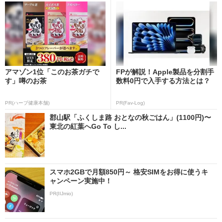
アマゾン1位「このお茶ガチで
FPが解説！Apple製品を分割手
す」噂のお茶
数料0円で入手する方法とは？
PR(ハーブ健康本舗)
PR(Fav-Log)
郡山駅「ふくしま路 おとなの秋ごはん」(1100円)〜
東北の紅葉へGo To し...
スマホ2GBで月額850円～ 格安SIMをお得に使うキ
ャンペーン実施中！
PR(IIJmio)