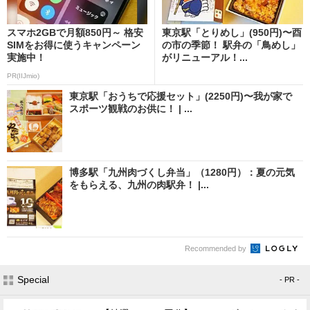
スマホ2GBで月額850円～ 格安
東京駅「とりめし」(950円)〜酉
SIMをお得に使うキャンペーン
の市の季節！ 駅弁の「鳥めし」
実施中！
がリニューアル！...
PR(IIJmio)
東京駅「おうちで応援セット」(2250円)〜我が家で
スポーツ観戦のお供に！ | ...
博多駅「九州肉づくし弁当」（1280円）：夏の元気
をもらえる、九州の肉駅弁！ |...
Recommended by
Special
- PR -