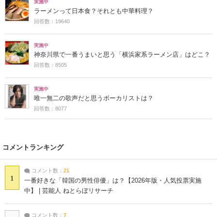
実施中
ラーメンって日本食？それとも中華料理？
回答数：19640
実施中
神奈川県で一番うまいと思う「横浜家系ラーメン店」はどこ？
回答数：8505
実施中
唯一無二の歌声だと思うボーカリストは？
回答数：8077
コメントランキング
コメント数：
21
1
一番好きな「韓国の男性俳優」は？【2026年版・人気投票実施
中】 | 芸能人 ねとらぼリサーチ
コメント数：
7