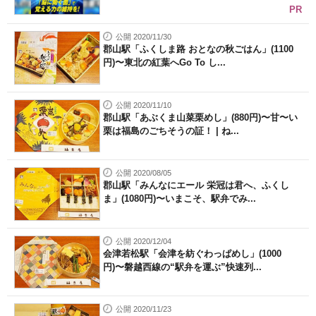
PR
公開 2020/11/30
郡山駅「ふくしま路 おとなの秋ごはん」(1100
円)〜東北の紅葉へGo To し...
公開 2020/11/10
郡山駅「あぶくま山菜栗めし」(880円)〜甘〜い
栗は福島のごちそうの証！ | ね...
公開 2020/08/05
郡山駅「みんなにエール 栄冠は君へ、ふくし
ま」(1080円)〜いまこそ、駅弁でみ...
公開 2020/12/04
会津若松駅「会津を紡ぐわっぱめし」(1000
円)〜磐越西線の“駅弁を運ぶ”快速列...
公開 2020/11/23