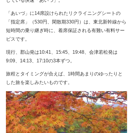
している快速「あいづ」。
企業向けIT製品の総合サイト
「あいづ」に14席設けられたリクライニングシートの
IT製品の技術・比較・事例
「指定席」（530円、閑散期330円）は、東北新幹線から
短時間の乗り継ぎ時に、着席保証される有難い有料サー
製造業のIT導入・活用を支援
ビスです。
モノづくり技術者専門サイト
現行、郡山発は10:41、15:45、19:48、会津若松発は
エレクトロニクス専門サイト
9:09、14:13、17:10の3本ずつ。
電子設計の基本と応用
旅程とタイミングが合えば、1時間あまりのゆったりと
した旅を楽しみたいものです。
エネルギーの専門メディア
建設×テクノロジーの最前線
ちょっと気になるネットの話題