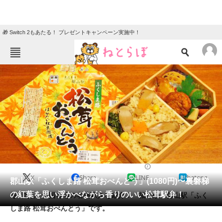
🎁 Switch 2もあたる！ プレゼントキャンペーン実施中！
ねとらぼメニュー
TOP
ニュース
エンタメ
クイズ
グルメ
地域
住まい
教育・育児
動物
リサーチ
2020/11/09 09:00（公開）
X
Share
LINE
hatena
会員記事
郡山駅「ふくしま路 松茸おべんとう」(1080円)〜裏磐梯
の紅葉を思い浮かべながら香りのいい松茸駅弁！
毎日1品、全国各地の名物駅弁を紹介！ 福島県・郡山駅「ふく
メディア
しま路 松茸おべんとう」です。
注目記事を集めた総合ページ