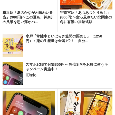
横浜駅「夏のかながわ味わい弁
宇都宮駅「あつあつとりめし」
当」(960円)〜この夏も、神奈川
(800円)〜空っ風冷たい北関東の
の風景を思い浮かべ...
冬に有難い加熱式駅...
水戸「常陸牛といばらき笠間の栗めし」（1250
円）：栗の生産量は全国1位！ 自分...
スマホ2GBで月額850円～ 格安SIMをお得に使うキ
ャンペーン実施中！
IIJmio