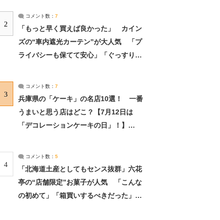
コメント数：
7
2
「もっと早く買えば良かった」 カイン
ズの“車内遮光カーテン”が大人気 「プ
ライバシーも保てて安心」「ぐっすり眠
れました」（2/2） | ライフ ねとらぼリ
サーチ：2ページ目
コメント数：
7
3
兵庫県の「ケーキ」の名店10選！ 一番
うまいと思う店はどこ？【7月12日は
「デコレーションケーキの日」！】
（2/4） | 兵庫県 ねとらぼリサーチ：2ペ
ージ目
コメント数：
5
4
「北海道土産としてもセンス抜群」六花
亭の“店舗限定”お菓子が人気 「こんな
の初めて」「箱買いするべきだった」
（1/2） | 北海道 ねとらぼリサーチ