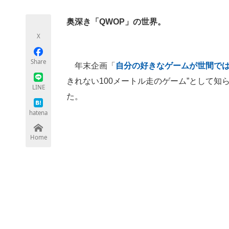
モノづくり技術者専門サイト
エレクトロ
奥深き「QWOP」の世界。
X
ちょっと気になるネットの話題
Share
年末企画「
自分の好きなゲームが世間で
きれない100メートル走のゲーム”として知
LINE
た。
hatena
Home