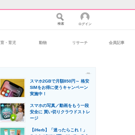
検索
ログイン
教育・育児
動物
リサーチ
会員記事
バイスの未来
好きが集まる 比べて選べる
- PR -
スマホ2GBで月額850円～ 格安
コミュニティ
マーケ×ITの今がよく分かる
SIMをお得に使うキャンペーン
実施中！
スマホの写真／動画をもう一段
・活用を支援
安全に 買い切りクラウドストレ
ージ
【iHerb】「迷ったらこれ！」