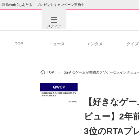
🎁 Switch 2もあたる！ プレゼントキャンペーン実施中！
メディア
TOP
ニュース
エンタメ
クイズ
注目記事を集めた総合ページ
ITの今
TOP
>
【好きなゲームが世間のクソゲーな人インタビュー
ビジネスと働き方のヒント
AI活用
【好きなゲー
ビュー】2年
ITエンジニア向け専門サイト
企業向けI
3位のRTA