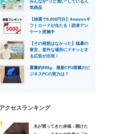
みんなが"リピ買い"している人
門メディア
建設×テクノロジーの最前線
気商品
【抽選で5,000円分】Amazonギ
フトカードが当たる！読者アン
ケート実施中
【その発想はなかった】猛暑の
東京、意外な場所にドキッとす
る広告が出現！
重量約999g、最新CPU搭載のビ
ジネスPCの実力は？
アクセスランキング
1
夫が買ってきた赤福→開けた