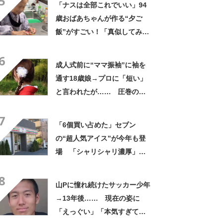
5
「ナスは全部これでいい」94
歳おばあちゃんが作る“夕ご
飯”がすごい！「真似してみま
す」「憧れます」
6
成人式前に“ママ振袖”に袖を
通す18歳娘→プロに「短い」
と言われたが…… 圧巻の着
姿に「素敵ねぇうっとり」
7
「綺麗さが引き立ちます」
「6個買い占めた」セブン
の“超人気アイス”が今年も登
場 「シャリシャリ濃厚」
「ちょーーーうまい」「箱で
8
欲しいよこれ」「喫茶店で出
山Pに憧れ続けたサッカー少年
てきてもおかしくない」
→13年後…… 現在の姿に
「えっぐい」「本気すぎて尊