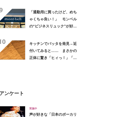
敬する」と49万再生
9
「通勤用に買ったけど、めち
ゃくちゃ良い！」 モンベル
の“ビジネスリュック”が好
評 「615グラムで軽い」
10
「たくさん入る」「満員電車
キッチンでバッタを発見→近
に乗りやすくなった」
付いてみると…… まさかの
正体に驚き「ヒィっ！」「心
臓に悪いよね、、、」
アンケート
実施中
声が好きな「日本のボーカリ