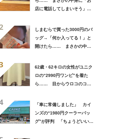
ら…… まさかの中身に「お
店に電話してしまいそう」
「さすがに初めて見ました
2
笑」と107万表示
しまむらで買った3000円のバ
ッグ→「何か入ってる！」と
開けたら…… まさかの中身
に「買いに走った」「コスパ
3
良すぎる」
62歳・62キロの女性がユニク
ロの“2990円ワンピ”を着た
ら…… 目からウロコのコー
デに「全色ほしいくらい」
4
「参考になりました」
「車に常備しました」 カイ
ンズの“1980円クーラーバッ
グ”が評判 「ちょうどいい大
きさ」「保冷剤を止めるベル
トが良い」