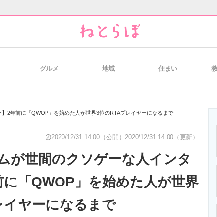
グルメ
地域
住まい
と未来を見通す
スマホと通信の最新トレンド
進化するPCとデ
】2年前に「QWOP」を始めた人が世界3位のRTAプレイヤーになるまで
のいまが分かる
企業ITのトレンドを詳説
経営リーダーの
2020/12/31 14:00（公開）
2020/12/31 14:00（更新）
ムが世間のクソゲーな人インタ
前に「QWOP」を始めた人が世界
T製品の総合サイト
IT製品の技術・比較・事例
製造業のIT導入
プレイヤーになるまで