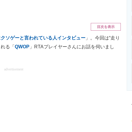
ニクス専門サイト
電子設計の基本と応用
エネルギーの専
目次を表示
はクソゲーと言われている人インタビュー
」。今回は“走り
られる「
QWOP
」RTAプレイヤーさんにお話を伺いまし
advertisement