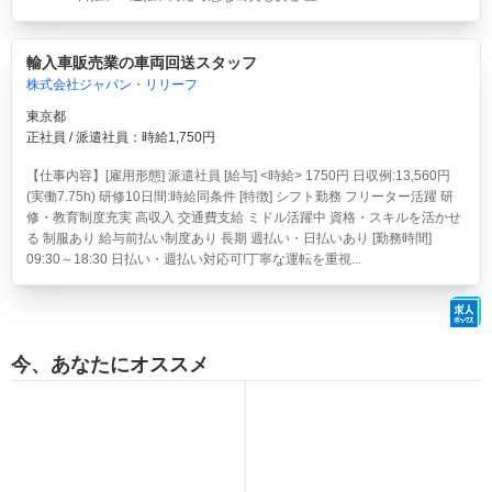
輸入車販売業の車両回送スタッフ
株式会社ジャパン・リリーフ
東京都
正社員 / 派遣社員：時給1,750円
【仕事内容】[雇用形態] 派遣社員 [給与] <時給> 1750円 日収例:13,560円
(実働7.75h) 研修10日間:時給同条件 [特徴] シフト勤務 フリーター活躍 研
修・教育制度充実 高収入 交通費支給 ミドル活躍中 資格・スキルを活かせ
る 制服あり 給与前払い制度あり 長期 週払い・日払いあり [勤務時間]
09:30～18:30 日払い・週払い対応可!丁寧な運転を重視...
今、あなたにオススメ