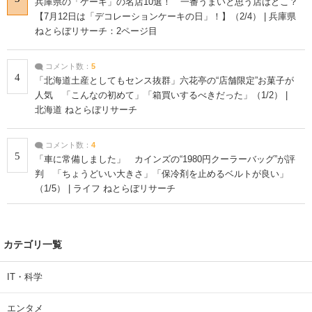
兵庫県の「ケーキ」の名店10選！ 一番うまいと思う店はどこ？
【7月12日は「デコレーションケーキの日」！】（2/4） | 兵庫県
ねとらぼリサーチ：2ページ目
コメント数：
5
4
「北海道土産としてもセンス抜群」六花亭の“店舗限定”お菓子が
人気 「こんなの初めて」「箱買いするべきだった」（1/2） |
北海道 ねとらぼリサーチ
コメント数：
4
5
「車に常備しました」 カインズの“1980円クーラーバッグ”が評
判 「ちょうどいい大きさ」「保冷剤を止めるベルトが良い」
（1/5） | ライフ ねとらぼリサーチ
カテゴリ一覧
IT・科学
エンタメ