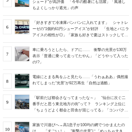
シェード”が高評価 「今年の酷暑にも活躍」「風通し
もよくしっかり遮光」の声
「好きすぎて冷凍庫パンパンに入れてます」 シャトレ
6
ーゼの“1個約61円シューアイス”が好評 「生地とバニラ
アイスの相性が◎」「家族も好きで夏はストックして
る」
車に乗ろうとしたら、ドアに…… 衝撃の光景が130万
7
表示「普通に乗って走ってたやん」「どうやって入った
の!?」
電線にとまる鳥をふと見たら……「うわぁああ」偶然撮
8
れてしまった“光景”が92万再生「自然は過酷」
「駅前だば都会さなってまったな～」 “仙台に次ぐ二
9
番手だと思う東北地方の街”って？ ランキング上位に
「ちょうどよく都会と田舎が混じってる」「コンパクト
にまとまったいい街」の声
家族で川遊びへ→高1息子が100均の網でつかまえたの
10
は……「すごい！」 “衝撃の光景”に「めっちゃ大き