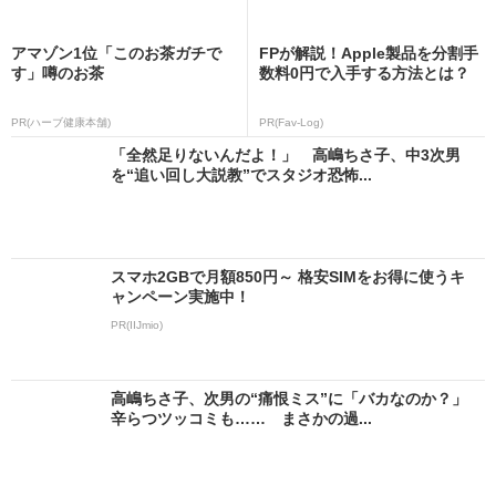
アマゾン1位「このお茶ガチで
FPが解説！Apple製品を分割手
す」噂のお茶
数料0円で入手する方法とは？
PR(ハーブ健康本舗)
PR(Fav-Log)
「全然足りないんだよ！」 高嶋ちさ子、中3次男
を“追い回し大説教”でスタジオ恐怖...
スマホ2GBで月額850円～ 格安SIMをお得に使うキ
ャンペーン実施中！
PR(IIJmio)
高嶋ちさ子、次男の“痛恨ミス”に「バカなのか？」
辛らつツッコミも…… まさかの過...