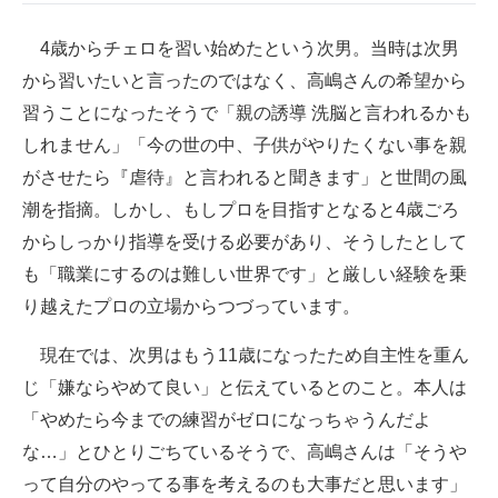
企業向けIT製品の総合サイト
4歳からチェロを習い始めたという次男。当時は次男
IT製品の技術・比較・事例
から習いたいと言ったのではなく、高嶋さんの希望から
習うことになったそうで「親の誘導 洗脳と言われるかも
製造業のIT導入・活用を支援
しれません」「今の世の中、子供がやりたくない事を親
モノづくり技術者専門サイト
がさせたら『虐待』と言われると聞きます」と世間の風
潮を指摘。しかし、もしプロを目指すとなると4歳ごろ
エレクトロニクス専門サイト
からしっかり指導を受ける必要があり、そうしたとして
電子設計の基本と応用
も「職業にするのは難しい世界です」と厳しい経験を乗
り越えたプロの立場からつづっています。
エネルギーの専門メディア
現在では、次男はもう11歳になったため自主性を重ん
建設×テクノロジーの最前線
じ「嫌ならやめて良い」と伝えているとのこと。本人は
ちょっと気になるネットの話題
「やめたら今までの練習がゼロになっちゃうんだよ
な…」とひとりごちているそうで、高嶋さんは「そうや
って自分のやってる事を考えるのも大事だと思います」