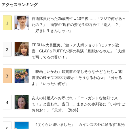
アクセスランキング
自衛隊員だった25歳男性→10年後……「マジで何があっ
1
たの？」 衝撃の“現在の姿”が180万再生「別人…？」
「好きに生きんしゃい」
TERU＆大貫亜美、“激レア夫婦ショット”にファン歓
2
喜 GLAY＆PUFFYが夢の共演「旦那おるやん」「夫婦
で写ってるの尊い！」
「映画ちいかわ」鑑賞前の楽しそうな子どもたち→“鑑
3
賞後の様子”に2900万表示「そうなるわなw」「分かる
よ」「いったい何が」
友人の結婚式へお呼ばれ→「エレガントな格好で来
4
て！」と言われ、当日……まさかの参列姿に「いやすご
おおお！」「天才」【海外】
「4度くらい違いました」 カインズの外に吊るす“遮光
5