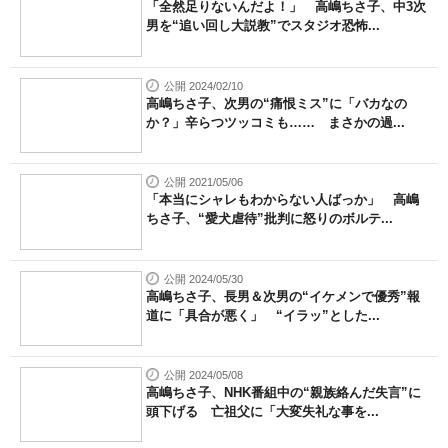
「全然足りないんだよ！」 高嶋ちさ子、中3次
男を“追い回し大説教”でスタジオ恐怖...
公開 2024/02/10
高嶋ちさ子、次男の“痛恨ミス”に「バカなの
か？」辛らつツッコミも…… まさかの過...
公開 2021/05/06
「本当にシャレもわからない人ばっか」 高嶋
ちさ子、“愛犬虐待”批判に怒りのボルテ...
公開 2024/05/30
高嶋ちさ子、長男＆次男の“イケメンで優秀”報
道に「具合が悪く」 “イラッ”とした...
公開 2024/05/08
高嶋ちさ子、NHK番組中の“親族絡んだ失言”に
頭下げる 亡祖父に「大変失礼な事を...