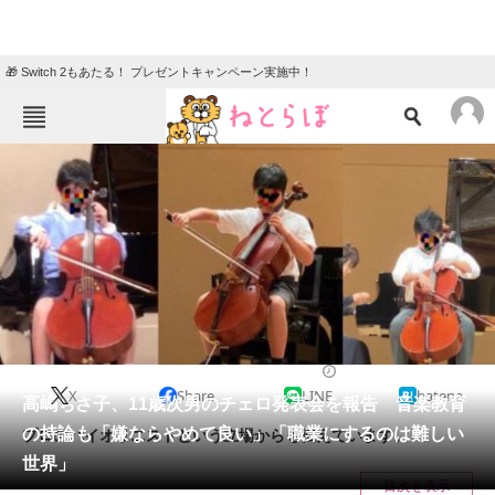
🎁 Switch 2もあたる！ プレゼントキャンペーン実施中！
ねとらぼメニュー
TOP
ニュース
エンタメ
クイズ
グルメ
地域
住まい
教育・育児
動物
リサーチ
2021/01/18 14:13（公開）
X
Share
LINE
hatena
会員記事
高嶋ちさ子、11歳次男のチェロ発表会を報告 音楽教育
の持論も「嫌ならやめて良い」「職業にするのは難しい
プロのバイオリニストという立場からも伝えています。
メディア
世界」
目次を表示
注目記事を集めた総合ページ