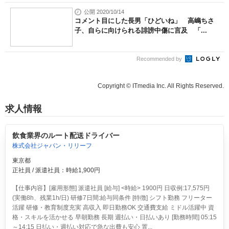
公開 2020/10/14
コメント目にした長男「ひどいね」 高嶋ちさ
子、自らに向けられる誹謗中傷に言及 「...
Recommended by
Copyright © ITmedia Inc. All Rights Reserved.
求人情報
飲食業界のルート配送ドライバー
株式会社ジャパン・リリーフ
東京都
正社員 / 派遣社員：時給1,900円
【仕事内容】[雇用形態] 派遣社員 [給与] <時給> 1900円 日収例:17,575円
(実働8h、残業1h/日) 研修7日間:給与同条件 [特徴] シフト勤務 フリーター
活躍 研修・教育制度充実 高収入 即日勤務OK 交通費支給 ミドル活躍中 資
格・スキルを活かせる 早朝勤務 長期 週払い・日払いあり [勤務時間] 05:15
～14:15 日払い・週払い対応で急な出費も安心 置...