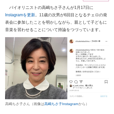
バイオリニストの高嶋ちさ子さんが1月17日に
ITの今と未来を見通す
Instagramを更新
。11歳の次男が6回目となるチェロの発
スマホと通信の最新トレンド
表会に参加したことを明かしながら、親として子どもに
音楽を習わせることについて持論をつづっています。
進化するPCとデバイスの未来
好きが集まる 比べて選べる
ビジネスと働き方のヒント
AI活用のいまが分かる
企業ITのトレンドを詳説
経営リーダーのコミュニティ
マーケ×ITの今がよく分かる
高嶋ちさ子さん（画像は
高嶋ちさ子Instagram
から）
ITエンジニア向け専門サイト