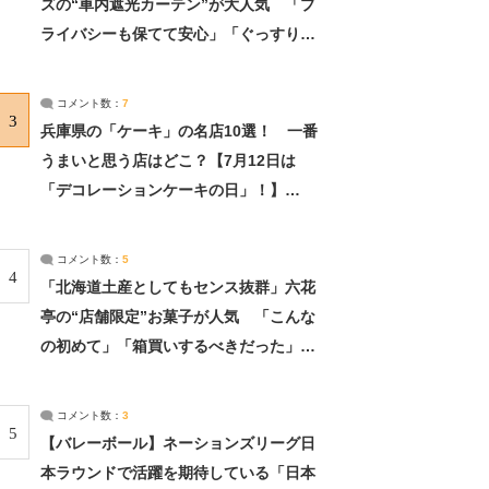
ズの“車内遮光カーテン”が大人気 「プ
ライバシーも保てて安心」「ぐっすり眠
れました」（2/2） | ライフ ねとらぼリ
サーチ：2ページ目
コメント数：
7
3
兵庫県の「ケーキ」の名店10選！ 一番
うまいと思う店はどこ？【7月12日は
「デコレーションケーキの日」！】
（2/4） | 兵庫県 ねとらぼリサーチ：2ペ
ージ目
コメント数：
5
4
「北海道土産としてもセンス抜群」六花
亭の“店舗限定”お菓子が人気 「こんな
の初めて」「箱買いするべきだった」
（1/2） | 北海道 ねとらぼリサーチ
コメント数：
3
5
【バレーボール】ネーションズリーグ日
本ラウンドで活躍を期待している「日本