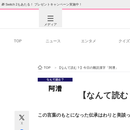
🎁 Switch 2もあたる！ プレゼントキャンペーン実施中！
メディア
TOP
ニュース
エンタメ
クイズ
注目記事を集めた総合ページ
ITの今
TOP
>
【なんて読む？】今日の難読漢字「阿漕」
ビジネスと働き方のヒント
AI活用
【なんて読む
ITエンジニア向け専門サイト
企業向けI
この言葉のもとになった伝承はわりと美談
X