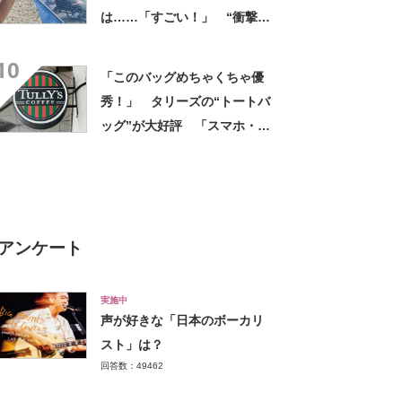
は……「すごい！」 “衝撃の
光景”に「めっちゃ大きい！」
10
「楽しそう」
「このバッグめちゃくちゃ優
秀！」 タリーズの“トートバ
ッグ”が大好評 「スマホ・財
布・本・飲み物などが入る」
「タンブラー入れられるポケ
ットもある」
アンケート
実施中
声が好きな「日本のボーカリ
スト」は？
回答数：49462