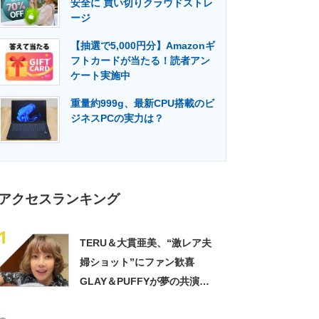
安全に 買い切りクラウドストレ
門メディア
建設×テクノロジーの最前線
ージ
【抽選で5,000円分】Amazonギ
フトカードが当たる！読者アン
ケート実施中
重量約999g、最新CPU搭載のビ
ジネスPCの実力は？
アクセスランキング
1
TERU＆大貫亜美、“激レア夫
婦ショット”にファン歓喜
GLAY＆PUFFYが夢の共演
「旦那おるやん」「夫婦で写