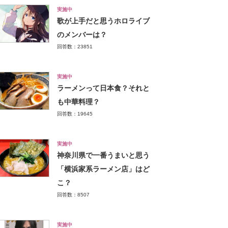
実施中
歌が上手だと思うホロライブ
のメンバーは？
回答数：23851
実施中
ラーメンって日本食？それと
も中華料理？
回答数：19645
実施中
神奈川県で一番うまいと思う
「横浜家系ラーメン店」はど
こ？
回答数：8507
実施中