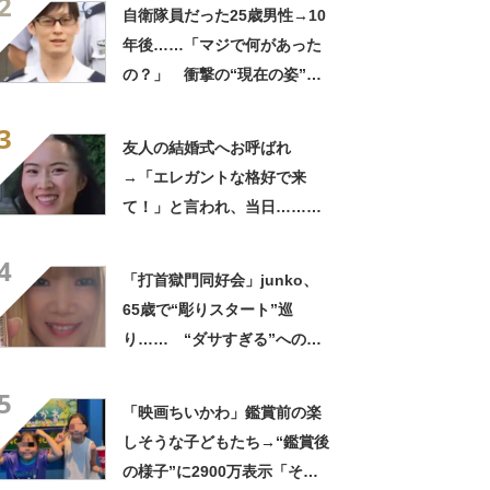
2
ってるの尊い！」
自衛隊員だった25歳男性→10
年後……「マジで何があった
の？」 衝撃の“現在の姿”が
180万再生「別人…？」「好
3
きに生きんしゃい」
友人の結婚式へお呼ばれ
→「エレガントな格好で来
て！」と言われ、当日……ま
さかの参列姿に「いやすごお
4
おお！」「天才」【海外】
「打首獄門同好会」junko、
65歳で“彫りスタート”巡
り…… “ダサすぎる”への持
論に反響「理由が素敵」「わ
5
たしもデビューしたい」
「映画ちいかわ」鑑賞前の楽
しそうな子どもたち→“鑑賞後
の様子”に2900万表示「そう