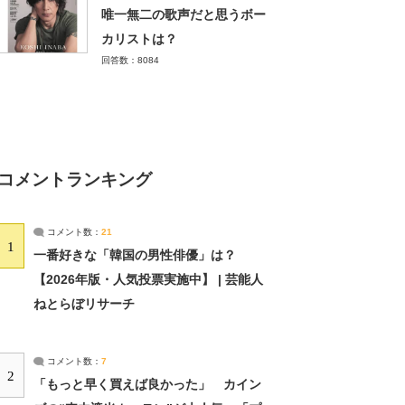
唯一無二の歌声だと思うボー
カリストは？
回答数：8084
コメントランキング
コメント数：
21
1
一番好きな「韓国の男性俳優」は？
【2026年版・人気投票実施中】 | 芸能人
ねとらぼリサーチ
コメント数：
7
2
「もっと早く買えば良かった」 カイン