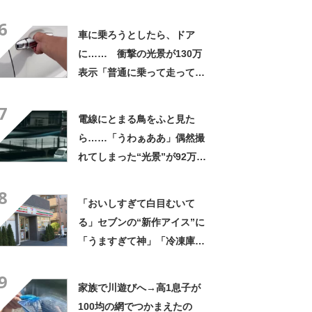
なるわなw」「分かるよ」
6
「いったい何が」
車に乗ろうとしたら、ドア
に…… 衝撃の光景が130万
表示「普通に乗って走ってた
やん」「どうやって入った
7
の!?」
電線にとまる鳥をふと見た
ら……「うわぁああ」偶然撮
れてしまった“光景”が92万再
生「自然は過酷」
8
「おいしすぎて白目むいて
る」セブンの“新作アイス”に
「うますぎて神」「冷凍庫に
入るだけ買い込もうかし
9
ら…」「シャリシャリがおい
家族で川遊びへ→高1息子が
しい」の声
100均の網でつかまえたの