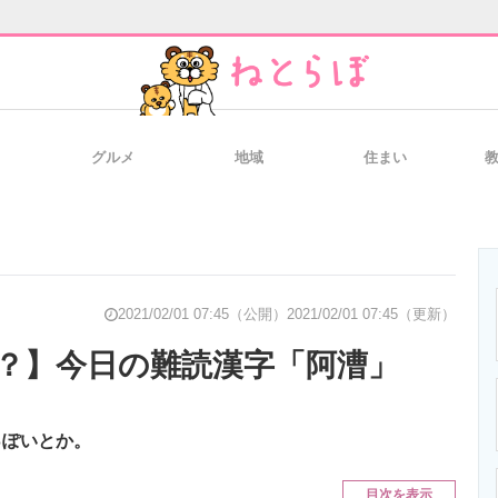
グルメ
地域
住まい
と未来を見通す
スマホと通信の最新トレンド
進化するPCとデ
のいまが分かる
企業ITのトレンドを詳説
経営リーダーの
2021/02/01 07:45（公開）
2021/02/01 07:45（更新）
？】今日の難読漢字「阿漕」
T製品の総合サイト
IT製品の技術・比較・事例
製造業のIT導入
っぽいとか。
目次を表示