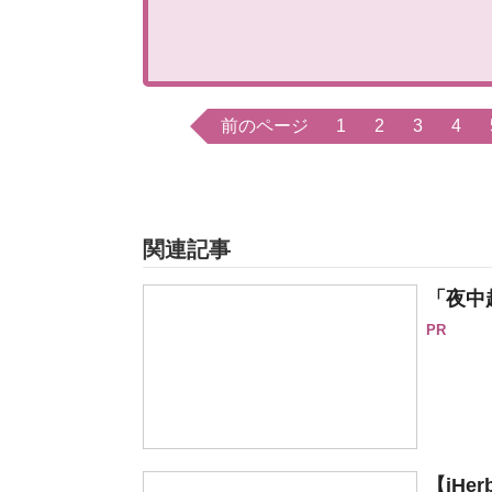
前のページ
1
2
3
4
関連記事
「夜中
PR
【iH