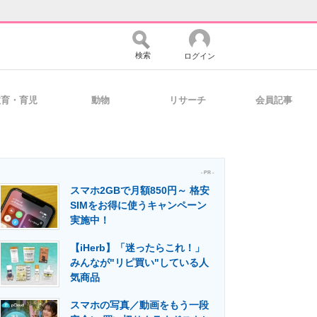
検索
ログイン
教育・育児
動物
リサーチ
会員記事
バイスの未来
好きが集まる 比べて選べる
- PR -
スマホ2GBで月額850円～ 格安
コミュニティ
マーケ×ITの今がよく分かる
SIMをお得に使うキャンペーン
実施中！
【iHerb】「迷ったらこれ！」
・活用を支援
みんなが"リピ買い"している人
気商品
スマホの写真／動画をもう一段