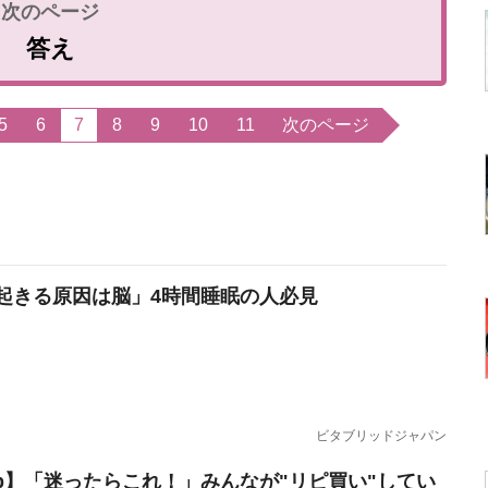
答え
5
6
7
8
9
10
11
次のページ
起きる原因は脳」4時間睡眠の人必見
ビタブリッドジャパン
erb】「迷ったらこれ！」みんなが"リピ買い"してい