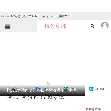
🎁 Switch 2もあたる！ プレゼントキャンペーン実施中！
ねとらぼメニュー
TOP
ニュース
エンタメ
クイズ
グルメ
地域
住まい
教育・育児
動物
リサーチ
2021/02/09 07:45（公開）
X
Share
LINE
hatena
会員記事
【なんて読む？】今日の難読漢字「疼痛」
「疼」は「疼（うず）く」でおなじみ
メディア
目次を表示
注目記事を集めた総合ページ