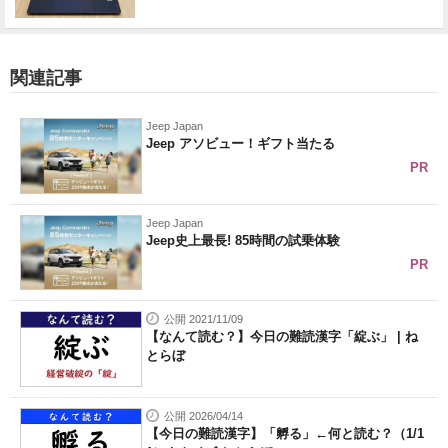
関連記事
Jeep Japan
Jeep アソビュー！ギフト当たる
PR
Jeep Japan
Jeep史上最長! 85時間の試乗体験
PR
公開 2021/11/09
【なんて読む？】今日の難読漢字「綻ぶ」 | ね
とらぼ
公開 2026/04/14
【今日の難読漢字】「孵る」←何と読む？（1/1