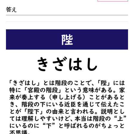
答え
ITの今と未来を見通す
スマホと通信の最新トレンド
進化するPCとデバイスの未来
好きが集まる 比べて選べる
ビジネスと働き方のヒント
AI活用のいまが分かる
企業ITのトレンドを詳説
経営リーダーのコミュニティ
マーケ×ITの今がよく分かる
ITエンジニア向け専門サイト