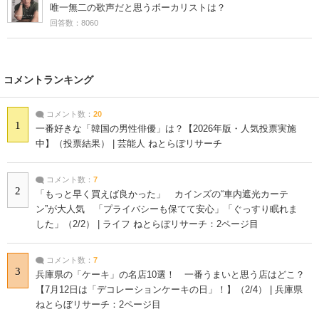
唯一無二の歌声だと思うボーカリストは？
回答数：8060
コメントランキング
コメント数：
20
1
一番好きな「韓国の男性俳優」は？【2026年版・人気投票実施
中】（投票結果） | 芸能人 ねとらぼリサーチ
コメント数：
7
2
「もっと早く買えば良かった」 カインズの“車内遮光カーテ
ン”が大人気 「プライバシーも保てて安心」「ぐっすり眠れま
した」（2/2） | ライフ ねとらぼリサーチ：2ページ目
コメント数：
7
3
兵庫県の「ケーキ」の名店10選！ 一番うまいと思う店はどこ？
【7月12日は「デコレーションケーキの日」！】（2/4） | 兵庫県
ねとらぼリサーチ：2ページ目