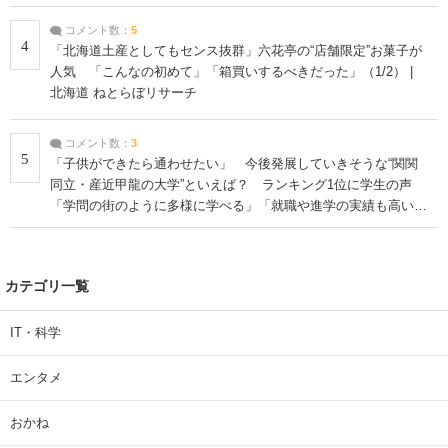
コメント数：
5
4
「北海道土産としてもセンス抜群」六花亭の“店舗限定”お菓子が
人気 「こんなの初めて」「箱買いするべきだった」（1/2） |
北海道 ねとらぼリサーチ
コメント数：
3
5
「子供ができたら通わせたい」 今後発展していきそうな“関関
同立・産近甲龍の大学”といえば？ ランキング1位に学生の声
「学問の街のように多様に学べる」「就職や進学の実績も高い」
| 大学 ねとらぼリサーチ
カテゴリ一覧
IT・科学
エンタメ
おかね