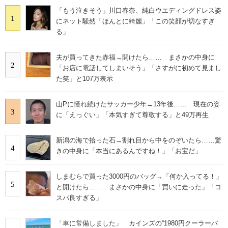
「もう泣きそう」川口春奈、純白ウエディングドレス姿
1
にネット騒然「ほんとに綺麗」「この笑顔が切なすぎ
る」
夫が買ってきた赤福→開けたら…… まさかの中身に
2
「お店に電話してしまいそう」「さすがに初めて見まし
た笑」と107万表示
山Pに憧れ続けたサッカー少年→13年後…… 現在の姿
3
に「えっぐい」「本気すぎて尊敬する」と49万再生
新潟の海で拾った石→割れ目から中をのぞいたら……驚
4
きの中身に「本当にあるんですね！」「お宝だ」
しまむらで買った3000円のバッグ→「何か入ってる！」
5
と開けたら…… まさかの中身に「買いに走った」「コ
スパ良すぎる」
「車に常備しました」 カインズの“1980円クーラーバ