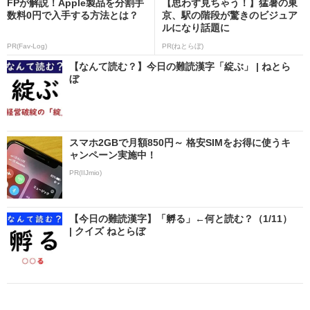
FPが解説！Apple製品を分割手
【思わず見ちゃう！】猛暑の東
数料0円で入手する方法とは？
京、駅の階段が驚きのビジュア
ルになり話題に
PR(Fav-Log)
PR(ねとらぼ)
【なんて読む？】今日の難読漢字「綻ぶ」 | ねとら
ぼ
スマホ2GBで月額850円～ 格安SIMをお得に使うキ
ャンペーン実施中！
PR(IIJmio)
【今日の難読漢字】「孵る」←何と読む？（1/11）
| クイズ ねとらぼ