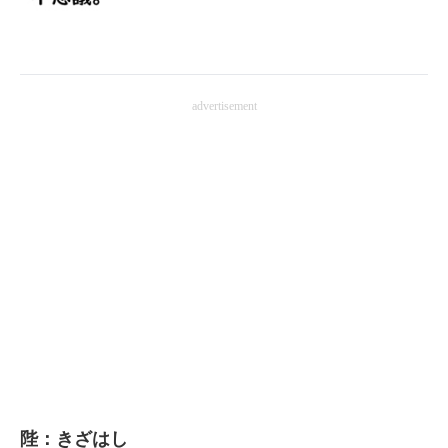
企業向けIT製品の総合サイト
IT製品の技術・比較・事例
advertisement
製造業のIT導入・活用を支援
モノづくり技術者専門サイト
エレクトロニクス専門サイト
電子設計の基本と応用
エネルギーの専門メディア
建設×テクノロジーの最前線
ちょっと気になるネットの話題
陛：きざはし