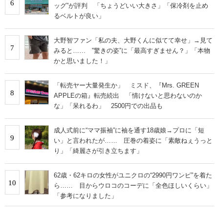
6
ッグ”が評判 「ちょうどいい大きさ」「保冷剤を止め
るベルトが良い」
大野智ファン「私の夫、大野くんに似てて幸せ」→見て
7
みると…… ‟驚きの姿”に「最高すぎません？」「本物
かと思いました！」
「転売ヤー大量発生か」 ミスド、『Mrs. GREEN
8
APPLEの箱』転売続出 「情けないと思わないのか
な」「呆れるわ」 2500円での出品も
成人式前に“ママ振袖”に袖を通す18歳娘→プロに「短
9
い」と言われたが…… 圧巻の着姿に「素敵ねぇうっと
り」「綺麗さが引き立ちます」
62歳・62キロの女性がユニクロの“2990円ワンピ”を着た
10
ら…… 目からウロコのコーデに「全色ほしいくらい」
「参考になりました」