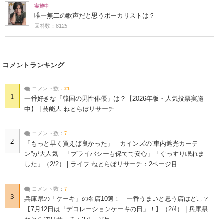
実施中
唯一無二の歌声だと思うボーカリストは？
回答数：8125
コメントランキング
コメント数：
21
1
一番好きな「韓国の男性俳優」は？【2026年版・人気投票実施
中】 | 芸能人 ねとらぼリサーチ
コメント数：
7
2
「もっと早く買えば良かった」 カインズの“車内遮光カーテ
ン”が大人気 「プライバシーも保てて安心」「ぐっすり眠れま
した」（2/2） | ライフ ねとらぼリサーチ：2ページ目
コメント数：
7
3
兵庫県の「ケーキ」の名店10選！ 一番うまいと思う店はどこ？
【7月12日は「デコレーションケーキの日」！】（2/4） | 兵庫県