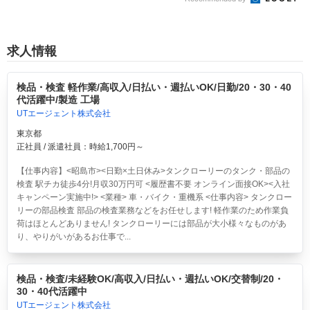
求人情報
検品・検査 軽作業/高収入/日払い・週払いOK/日勤/20・30・40
代活躍中/製造 工場
UTエージェント株式会社
東京都
正社員 / 派遣社員：時給1,700円～
【仕事内容】<昭島市><日勤×土日休み>タンクローリーのタンク・部品の
検査 駅チカ徒歩4分!月収30万円可 <履歴書不要 オンライン面接OK><入社
キャンペーン実施中!> <業種> 車・バイク・重機系 <仕事内容> タンクロー
リーの部品検査 部品の検査業務などをお任せします! 軽作業のため作業負
荷はほとんどありません! タンクローリーには部品が大小様々なものがあ
り、やりがいがあるお仕事で...
検品・検査/未経験OK/高収入/日払い・週払いOK/交替制/20・
30・40代活躍中
UTエージェント株式会社