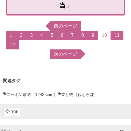
当」
企業向けIT製品の総合サイト
IT製品の技術・比較・事例
前のページ
製造業のIT導入・活用を支援
1
2
3
4
5
6
7
8
9
10
11
12
モノづくり技術者専門サイト
次のページ
エレクトロニクス専門サイト
電子設計の基本と応用
関連タグ
エネルギーの専門メディア
ニッポン放送（1242.com）
乗り物（ねとらぼ）
建設×テクノロジーの最前線
ちょっと気になるネットの話題
TOP