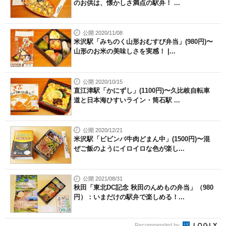
のお供は、懐かしさ満点の駅弁！ ...
公開 2020/11/08
米沢駅「みちのく山形おむすび弁当」(980円)〜
山形のお米の美味しさを実感！ |...
公開 2020/10/15
直江津駅「かにずし」(1100円)〜久比岐自転車
道と日本海ひすいライン・筒石駅 ...
公開 2020/12/21
米沢駅「ビビンバ牛肉どまん中」(1500円)〜混
ぜご飯のようにイロイロな色が楽し...
公開 2021/08/31
秋田「東北DC記念 秋田のんめもの弁当」（980
円）：いまだけの駅弁で楽しめる！...
Recommended by