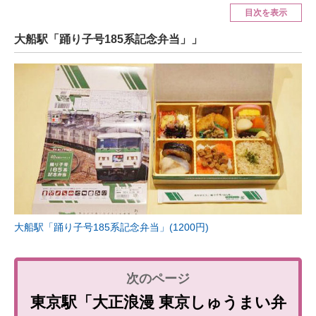
目次を表示
ITの今と未来を見通す
大船駅「踊り子号185系記念弁当」」
スマホと通信の最新トレンド
進化するPCとデバイスの未来
好きが集まる 比べて選べる
ビジネスと働き方のヒント
AI活用のいまが分かる
企業ITのトレンドを詳説
大船駅「踊り子号185系記念弁当」(1200円)
経営リーダーのコミュニティ
マーケ×ITの今がよく分かる
東京駅「大正浪漫 東京しゅうまい弁
ITエンジニア向け専門サイト