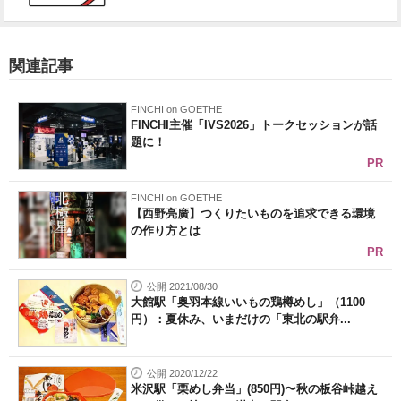
関連記事
FINCHI on GOETHE
FINCHI主催「IVS2026」トークセッションが話
題に！
PR
FINCHI on GOETHE
【西野亮廣】つくりたいものを追求できる環境
の作り方とは
PR
公開 2021/08/30
大館駅「奥羽本線いいもの鶏樽めし」（1100
円）：夏休み、いまだけの「東北の駅弁...
公開 2020/12/22
米沢駅「栗めし弁当」(850円)〜秋の板谷峠越え