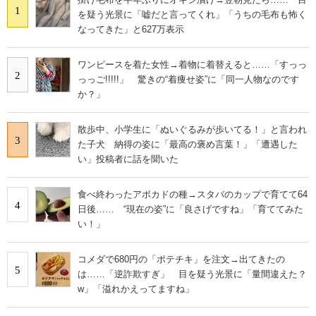
1
を疑う光景に「嘘だと言ってくれ」「うちの毛布も怖く
なってきた」と627万表示
ワンピースを着た女性→着物に着替えると……「すっっ
2
っっご!!!!!」 驚きの“着痩せ姿”に「同一人物なのです
か？」
散歩中、小学生に「ぬいぐるみが歩いてる！」と言われ
3
た子犬 納得の姿に「最高の褒め言葉！」「遭遇した
い」投稿者に話を聞いた
食べ終わったアボカドの種→スタバのカップで育てて64
4
日後…… “現在の姿”に「良さげですね」「育ててみた
い！」
コメダで680円の「ポテチキ」を注文→出てきたの
5
は……「逆詐欺すぎ」 目を疑う光景に「量間違えた？
w」「溢れかえってますね」