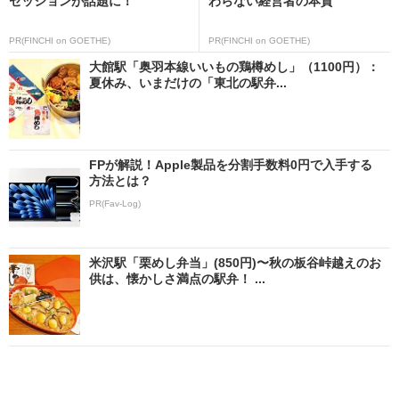
セッションが話題に！
わらない経営者の本質
PR(FINCHI on GOETHE)
PR(FINCHI on GOETHE)
大館駅「奥羽本線いいもの鶏樽めし」（1100円）：
夏休み、いまだけの「東北の駅弁...
FPが解説！Apple製品を分割手数料0円で入手する
方法とは？
PR(Fav-Log)
米沢駅「栗めし弁当」(850円)〜秋の板谷峠越えのお
供は、懐かしさ満点の駅弁！ ...