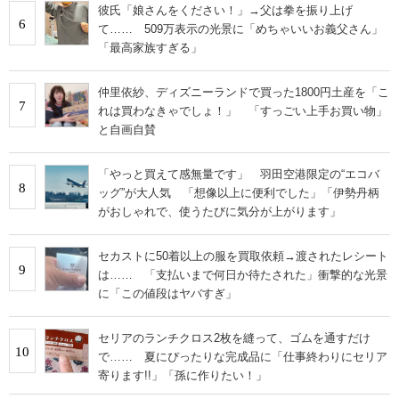
彼氏「娘さんをください！」→父は拳を振り上げ
6
て…… 509万表示の光景に「めちゃいいお義父さん」
「最高家族すぎる」
仲里依紗、ディズニーランドで買った1800円土産を「こ
7
れは買わなきゃでしょ！」 「すっごい上手お買い物」
と自画自賛
「やっと買えて感無量です」 羽田空港限定の“エコバ
8
ッグ”が大人気 「想像以上に便利でした」「伊勢丹柄
がおしゃれで、使うたびに気分が上がります」
セカストに50着以上の服を買取依頼→渡されたレシート
9
は…… 「支払いまで何日か待たされた」衝撃的な光景
に「この値段はヤバすぎ」
セリアのランチクロス2枚を縫って、ゴムを通すだけ
10
で…… 夏にぴったりな完成品に「仕事終わりにセリア
寄ります!!」「孫に作りたい！」