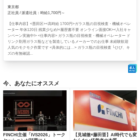
東京都
正社員 / 派遣社員：時給1,700円～
【仕事内容】<墨田区><高時給 1700円>ガラス瓶の目視検査・機械オペレ
ーター 年休120日 残業少なめ!<履歴書不要 オンライン面接OK><入社キャ
ンペーン実施中!> <仕事内容> ガラス瓶の目視検査・機械オペレーター ド
リンク剤用ガラス瓶などを製造しているメーカーでのお仕事 未経験歓迎
人気のモクモク作業です <具体的には…> ガラス瓶の目視検査 └ひび、キ
ズの有無確認...
今、あなたにオススメ
FINCHI主催「IVS2026」トーク
【見城徹×藤田晋】AI時代でも変