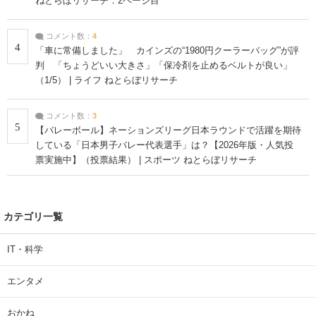
ねとらぼリサーチ：2ページ目
コメント数：
4
4
「車に常備しました」 カインズの“1980円クーラーバッグ”が評
判 「ちょうどいい大きさ」「保冷剤を止めるベルトが良い」
（1/5） | ライフ ねとらぼリサーチ
コメント数：
3
5
【バレーボール】ネーションズリーグ日本ラウンドで活躍を期待
している「日本男子バレー代表選手」は？【2026年版・人気投
票実施中】（投票結果） | スポーツ ねとらぼリサーチ
カテゴリ一覧
IT・科学
エンタメ
おかね