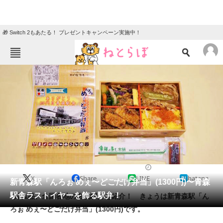
🎁 Switch 2もあたる！ プレゼントキャンペーン実施中！
ねとらぼメニュー
TOP
ニュース
エンタメ
クイズ
グルメ
地域
住まい
教育・育児
動物
リサーチ
2021/04/29 15:00（公開）
X
Share
LINE
hatena
会員記事
新青森駅「んろぉ めぇ〜どごだげ弁当」(1300円)〜青森
駅舎ラストイヤーを飾る駅弁！
毎日1品、全国各地の名物駅弁を紹介！ きょうは新青森駅「ん
メディア
ろぉ めぇ〜どごだげ弁当」(1300円)です。
注目記事を集めた総合ページ