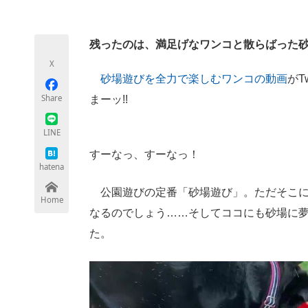
モノづくり技術者専門サイト
エレクトロ
残ったのは、満足げなワンコと散らばった
X
ちょっと気になるネットの話題
砂場遊びを全力で楽しむワンコの動画
がT
Share
まーッ!!
LINE
すーなっ、すーなっ！
hatena
公園遊びの定番「砂場遊び」。ただそこに
Home
なるのでしょう……そしてココにも砂場に夢
た。