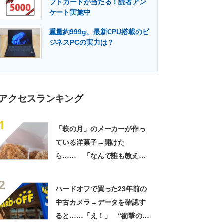
フトカードが当たる！読者アン
門メディア
建設×テクノロジーの最前線
ケート実施中
重量約999g、最新CPU搭載のビ
ジネスPCの実力は？
アクセスランキング
1
「萩の月」のメーカーが作っ
ている洋菓子→開けた
ら…… 「なんで誰も教えて
くれなかったんだ」驚きの中
2
身に「バレたか」「えっ食べ
ハードオフで買った23年前の
たい」
中古カメラ→データを確認す
ると……「え！」 “衝撃の中