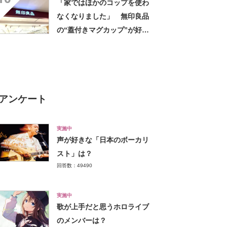
「家ではほかのコップを使わ
なくなりました」 無印良品
の“蓋付きマグカップ”が好
評 「良すぎて家族分購入」
「朝のコーヒーが昼過ぎまで
温かい」
アンケート
実施中
声が好きな「日本のボーカリ
スト」は？
回答数：49490
実施中
歌が上手だと思うホロライブ
のメンバーは？