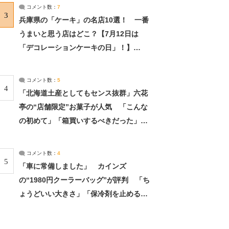
サーチ：2ページ目
コメント数：
7
3
兵庫県の「ケーキ」の名店10選！ 一番
うまいと思う店はどこ？【7月12日は
「デコレーションケーキの日」！】
（2/4） | 兵庫県 ねとらぼリサーチ：2ペ
ージ目
コメント数：
5
4
「北海道土産としてもセンス抜群」六花
亭の“店舗限定”お菓子が人気 「こんな
の初めて」「箱買いするべきだった」
（1/2） | 北海道 ねとらぼリサーチ
コメント数：
4
5
「車に常備しました」 カインズ
の“1980円クーラーバッグ”が評判 「ち
ょうどいい大きさ」「保冷剤を止めるベ
ルトが良い」（1/5） | ライフ ねとらぼ
リサーチ