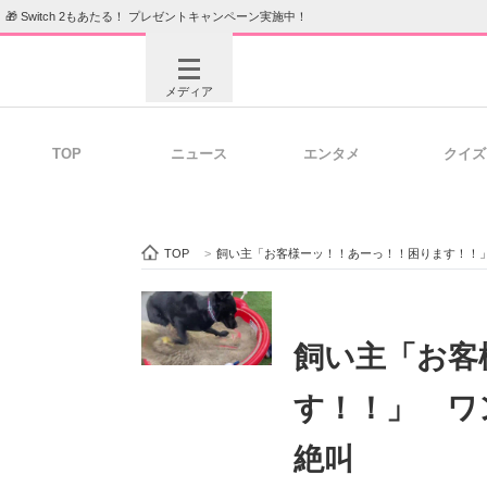
🎁 Switch 2もあたる！ プレゼントキャンペーン実施中！
メディア
TOP
ニュース
エンタメ
クイズ
注目記事を集めた総合ページ
ITの今
TOP
>
飼い主「お客様ーッ！！あーっ！！困ります！！
ビジネスと働き方のヒント
AI活用
飼い主「お客
す！！」 ワ
ITエンジニア向け専門サイト
企業向けI
絶叫