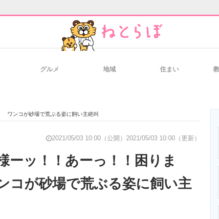
グルメ
地域
住まい
と未来を見通す
スマホと通信の最新トレンド
進化するPCとデ
」 ワンコが砂場で荒ぶる姿に飼い主絶叫
のいまが分かる
企業ITのトレンドを詳説
経営リーダーの
2021/05/03 10:00（公開）
2021/05/03 10:00（更新）
様ーッ！！あーっ！！困りま
ンコが砂場で荒ぶる姿に飼い主
T製品の総合サイト
IT製品の技術・比較・事例
製造業のIT導入