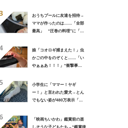
身”に「そんなことあるのか」
3
「ドラマのような展開」
おうちプールに友達を招待→
ママが作ったのは……「全部
最高」 “圧巻の料理”に「う
っひょ～！」「勝手におっじ
4
ゃまっしまーーす！」
娘「コオロギ捕まえた！」虫
かごの中をのぞくと……「い
やぁぁあ！！！」“衝撃事
実”が160万再生「知らぬが
5
仏」
小学生に「ママー！ヤギ
ー！」と言われた愛犬→とん
でもない姿が480万表示「ど
う見ても犬ですけど？って顔
6
してる」「ストレス消え去っ
「映画ちいかわ」鑑賞前の楽
た」
しそうな子どもたち→“鑑賞後