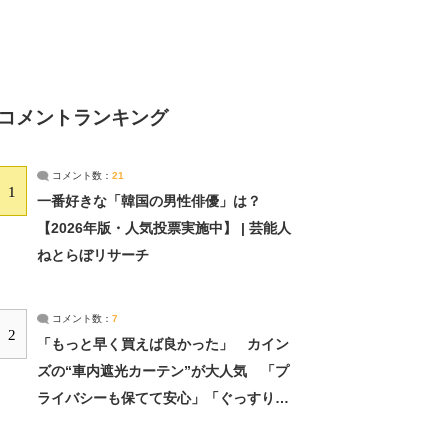
コメントランキング
コメント数：
21
1
一番好きな「韓国の男性俳優」は？
【2026年版・人気投票実施中】 | 芸能人
ねとらぼリサーチ
コメント数：
7
2
「もっと早く買えば良かった」 カイン
ズの“車内遮光カーテン”が大人気 「プ
ライバシーも保てて安心」「ぐっすり眠
れました」（2/2） | ライフ ねとらぼリ