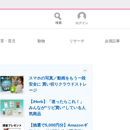
検索
ログイン
教育・育児
動物
リサーチ
会員記事
バイスの未来
好きが集まる 比べて選べる
- PR -
スマホの写真／動画をもう一段
コミュニティ
マーケ×ITの今がよく分かる
安全に 買い切りクラウドストレ
ージ
【iHerb】「迷ったらこれ！」
・活用を支援
みんなが"リピ買い"している人
気商品
【抽選で5,000円分】Amazonギ