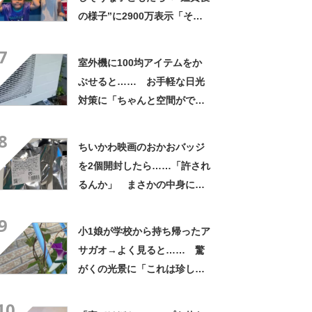
の様子”に2900万表示「そう
なるわなw」「分かるよ」
7
「いったい何が」
室外機に100均アイテムをか
ぶせると…… お手軽な日光
対策に「ちゃんと空間ができ
てグー」「これで楽します」
8
ちいかわ映画のおかおバッジ
を2個開封したら……「許され
るんか」 まさかの中身に
「そんなことある!?」「大当
9
たりだ……な！」
小1娘が学校から持ち帰ったア
サガオ→よく見ると…… 驚
がくの光景に「これは珍し
い！」「え、めっちゃおしゃ
10
れ」