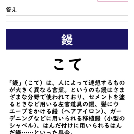
答え
ITの今と未来を見通す
スマホと通信の最新トレンド
進化するPCとデバイスの未来
好きが集まる 比べて選べる
ビジネスと働き方のヒント
AI活用のいまが分かる
企業ITのトレンドを詳説
経営リーダーのコミュニティ
マーケ×ITの今がよく分かる
ITエンジニア向け専門サイト