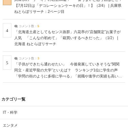
【7月12日は「デコレーションケーキの日」！】（2/4） | 兵庫県
ねとらぼリサーチ：2ページ目
コメント数：
5
4
「北海道土産としてもセンス抜群」六花亭の“店舗限定”お菓子が
人気 「こんなの初めて」「箱買いするべきだった」（1/2） |
北海道 ねとらぼリサーチ
コメント数：
3
5
「子供ができたら通わせたい」 今後発展していきそうな“関関
同立・産近甲龍の大学”といえば？ ランキング1位に学生の声
「学問の街のように多様に学べる」「就職や進学の実績も高い」
| 大学 ねとらぼリサーチ
カテゴリ一覧
IT・科学
エンタメ