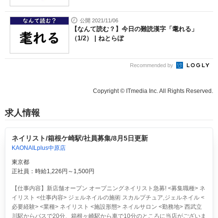
公開 2021/11/06
【なんて読む？】今日の難読漢字「耄れる」
（1/2） | ねとらぼ
Recommended by
Copyright © ITmedia Inc. All Rights Reserved.
求人情報
ネイリスト/箱根ケ崎駅/社員募集/8月5日更新
KAONAILplus中原店
東京都
正社員：時給1,226円～1,500円
【仕事内容】新店舗オープン オープニングネイリスト急募! <募集職種> ネ
イリスト <仕事内容> ジェルネイルの施術 スカルプチュア,ジェルネイル <
必要経験> <業種> ネイリスト <施設形態> ネイルサロン <勤務地> 西武立
川駅からバスで20分、箱根ヶ崎駅から車で10分のところに当店がございま