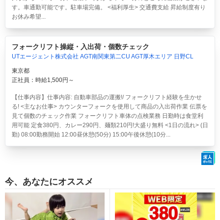
す。車通勤可能です。駐車場完備。 <福利厚生> 交通費支給 昇給制度有り
お休み希望...
フォークリフト操縦・入出荷・個数チェック
UTエージェント株式会社 AGT南関東第二CU AGT厚木エリア 日野CL
東京都
正社員：時給1,500円～
【仕事内容】仕事内容: 自動車部品の運搬!/ フォークリフト経験を生かせ
る! <主なお仕事> カウンターフォークを使用して商品の入出荷作業 伝票を
見て個数のチェック作業 フォークリフト車体の点検業務 日勤時は食堂利
用可能 定食380円、カレー290円、麺類210円!大盛り無料 <1日の流れ> (日
勤) 08:00勤務開始 12:00昼休憩(50分) 15:00午後休憩(10分...
今、あなたにオススメ