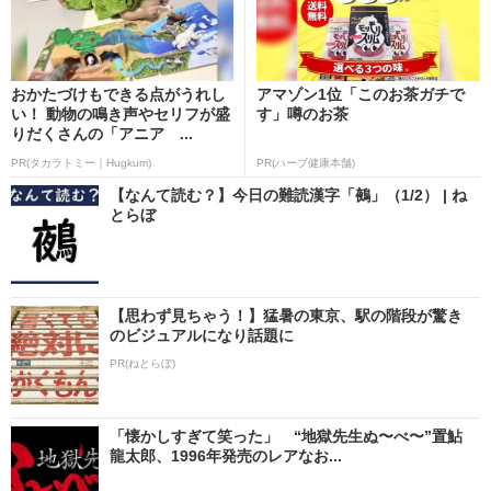
おかたづけもできる点がうれし
アマゾン1位「このお茶ガチで
い！ 動物の鳴き声やセリフが盛
す」噂のお茶
りだくさんの「アニア ...
PR(タカラトミー｜Hugkum)
PR(ハーブ健康本舗)
【なんて読む？】今日の難読漢字「鵺」（1/2） | ね
とらぼ
【思わず見ちゃう！】猛暑の東京、駅の階段が驚き
のビジュアルになり話題に
PR(ねとらぼ)
「懐かしすぎて笑った」 “地獄先生ぬ〜べ〜”置鮎
龍太郎、1996年発売のレアなお...