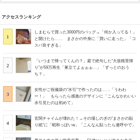
アクセスランキング
しまむらで買った3000円のバッグ→「何か入ってる！」
1
と開けたら…… まさかの中身に「買いに走った」「コ
スパ良すぎる」
「いつまで帰ってくんの？」庭で絶句した“大規模里帰
2
り”が59万再生「巣立てよぉぉぉ…」「ずっとのおう
ち？」
女性がご祝儀袋の“水引”で作ったのは……「うわわ
3
ー！」 もらったら感激のデザインに「こんなかわいい
水引見たのは初めて」
玄関チャイムが壊れた！→その場しのぎの“まさかの貼
4
り紙”に「昭和っぽいw」「こんなん貼ったら連呼やで」