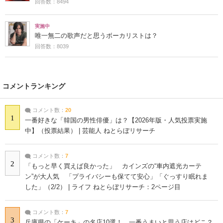
回答数：8494
実施中
唯一無二の歌声だと思うボーカリストは？
回答数：8039
コメントランキング
コメント数：
20
1
一番好きな「韓国の男性俳優」は？【2026年版・人気投票実施
中】（投票結果） | 芸能人 ねとらぼリサーチ
コメント数：
7
2
「もっと早く買えば良かった」 カインズの“車内遮光カーテ
ン”が大人気 「プライバシーも保てて安心」「ぐっすり眠れま
した」（2/2） | ライフ ねとらぼリサーチ：2ページ目
コメント数：
7
3
兵庫県の「ケーキ」の名店10選！ 一番うまいと思う店はどこ？