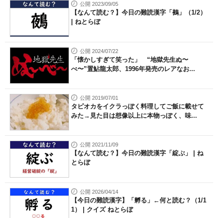
公開 2023/09/05
【なんて読む？】今日の難読漢字「鵺」（1/2）
| ねとらぼ
公開 2024/07/22
「懐かしすぎて笑った」 “地獄先生ぬ〜
べ〜”置鮎龍太郎、1996年発売のレアなお...
公開 2019/07/01
タピオカをイクラっぽく料理してご飯に載せて
みた→見た目は想像以上に本物っぽく、味...
公開 2021/11/09
【なんて読む？】今日の難読漢字「綻ぶ」 | ね
とらぼ
公開 2026/04/14
【今日の難読漢字】「孵る」←何と読む？（1/1
1） | クイズ ねとらぼ