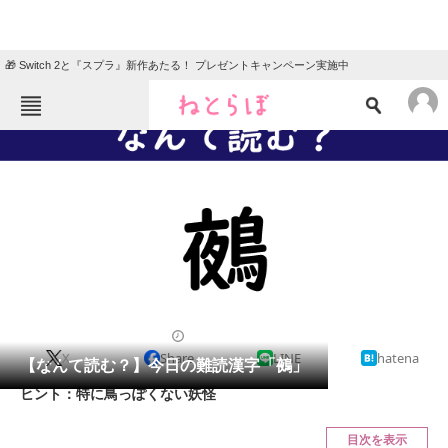
🎁 Switch 2と『スプラ』新作あたる！ プレゼントキャンペーン実施中
ねとらぼメニュー
TOP
ニュース
エンタメ
クイズ
グルメ
地域
住まい
教育・育児
動物
リサーチ
2021/05/06 07:45（公開）
X
Share
LINE
hatena
会員記事
【なんて読む？】今日の難読漢字「鵺」
ヒント：特に鳥っぽくない妖怪
メディア
目次を表示
注目記事を集めた総合ページ