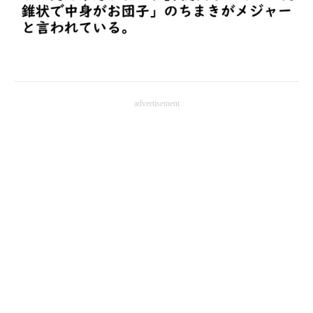
企業向けIT製品の総合サイト
IT製品の技術・比較・事例
製造業のIT導入・活用を支援
advertisement
モノづくり技術者専門サイト
エレクトロニクス専門サイト
電子設計の基本と応用
エネルギーの専門メディア
建設×テクノロジーの最前線
ちょっと気になるネットの話題