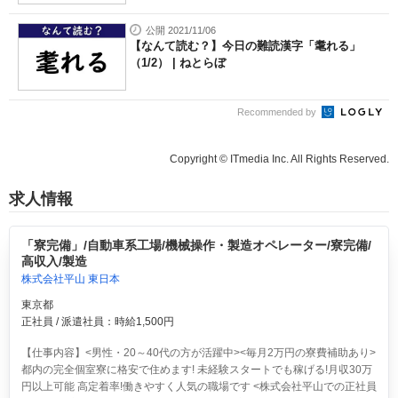
公開 2021/11/06
【なんて読む？】今日の難読漢字「耄れる」
（1/2） | ねとらぼ
Recommended by
Copyright © ITmedia Inc. All Rights Reserved.
求人情報
「寮完備」/自動車系工場/機械操作・製造オペレーター/寮完備/
高収入/製造
株式会社平山 東日本
東京都
正社員 / 派遣社員：時給1,500円
【仕事内容】<男性・20～40代の方が活躍中><毎月2万円の寮費補助あり>
都内の完全個室寮に格安で住めます! 未経験スタートでも稼げる!月収30万
円以上可能 高定着率!働きやすく人気の職場です <株式会社平山での正社員