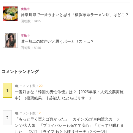
実施中
神奈川県で一番うまいと思う「横浜家系ラーメン店」はどこ？
回答数：8495
実施中
唯一無二の歌声だと思うボーカリストは？
回答数：8046
コメントランキング
コメント数：
20
1
一番好きな「韓国の男性俳優」は？【2026年版・人気投票実施
中】（投票結果） | 芸能人 ねとらぼリサーチ
コメント数：
7
2
「もっと早く買えば良かった」 カインズの“車内遮光カーテ
ン”が大人気 「プライバシーも保てて安心」「ぐっすり眠れま
した」（2/2） | ライフ ねとらぼリサーチ：2ページ目