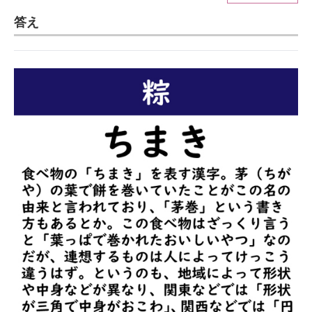
答え
ITの今と未来を見通す
スマホと通信の最新トレンド
進化するPCとデバイスの未来
好きが集まる 比べて選べる
ビジネスと働き方のヒント
AI活用のいまが分かる
企業ITのトレンドを詳説
経営リーダーのコミュニティ
マーケ×ITの今がよく分かる
ITエンジニア向け専門サイト