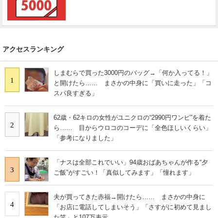
アクセスランキング
しまむらで買った3000円のバッグ→「何か入ってる！」
1
と開けたら…… まさかの中身に「買いに走った」「コ
スパ良すぎる」
62歳・62キロの女性がユニクロの“2990円ワンピ”を着た
2
ら…… 目からウロコのコーデに「全色ほしいくらい」
「参考になりました」
「ナスは全部これでいい」94歳おばあちゃんが作る“夕
3
ご飯”がすごい！「真似してみます」「憧れます」
夫が買ってきた赤福→開けたら…… まさかの中身に
4
「お店に電話してしまいそう」「さすがに初めて見まし
た笑」と107万表示