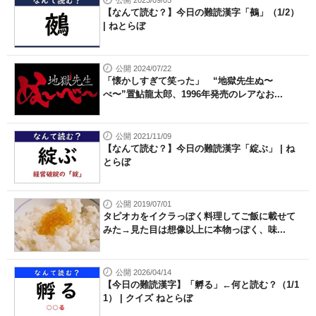
公開 2023/09/05
【なんて読む？】今日の難読漢字「鵺」（1/2）
| ねとらぼ
公開 2024/07/22
「懐かしすぎて笑った」 “地獄先生ぬ〜
べ〜”置鮎龍太郎、1996年発売のレアなお...
公開 2021/11/09
【なんて読む？】今日の難読漢字「綻ぶ」 | ね
とらぼ
公開 2019/07/01
タピオカをイクラっぽく料理してご飯に載せて
みた→見た目は想像以上に本物っぽく、味...
公開 2026/04/14
【今日の難読漢字】「孵る」←何と読む？（1/1
1） | クイズ ねとらぼ