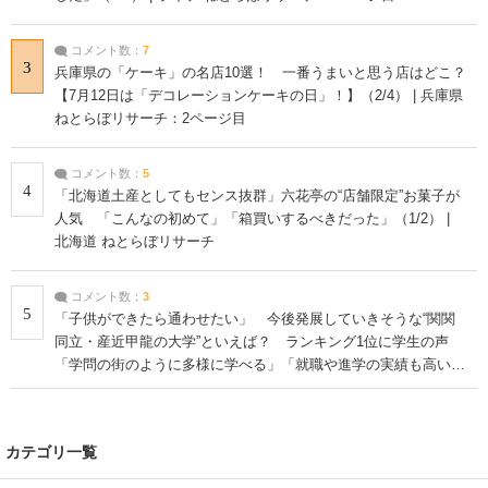
コメント数：
7
3
兵庫県の「ケーキ」の名店10選！ 一番うまいと思う店はどこ？
【7月12日は「デコレーションケーキの日」！】（2/4） | 兵庫県
ねとらぼリサーチ：2ページ目
コメント数：
5
4
「北海道土産としてもセンス抜群」六花亭の“店舗限定”お菓子が
人気 「こんなの初めて」「箱買いするべきだった」（1/2） |
北海道 ねとらぼリサーチ
コメント数：
3
5
「子供ができたら通わせたい」 今後発展していきそうな“関関
同立・産近甲龍の大学”といえば？ ランキング1位に学生の声
「学問の街のように多様に学べる」「就職や進学の実績も高い」
| 大学 ねとらぼリサーチ
カテゴリ一覧