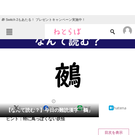
🎁 Switch 2もあたる！ プレゼントキャンペーン実施中！
ねとらぼメニュー
TOP
ニュース
エンタメ
クイズ
グルメ
地域
住まい
教育・育児
動物
リサーチ
2021/05/06 07:45（公開）
X
Share
LINE
hatena
会員記事
【なんて読む？】今日の難読漢字「鵺」
ヒント：特に鳥っぽくない妖怪
メディア
目次を表示
注目記事を集めた総合ページ