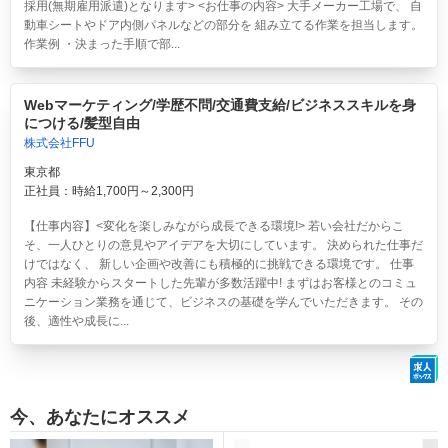
採用(無期雇用派遣)となります> <お仕事の内容> 大手メーカー工場で、 自
動車シートやドア内側パネルなどの部分を 組み立てる作業を担当します。
作業例 ・決まった手順で部...
Webマーケティング/学歴不問/交通費支給/ビジネススキルを身
につける/髪型自由
株式会社FFU
東京都
正社員：時給1,700円～2,300円
【仕事内容】<変化を楽しみながら成長できる環境!> 若い会社だからこ
そ、一人ひとりの意見やアイデアを大切にしています。 決められた仕事だ
けではなく、 新しい企画や改善にも積極的に挑戦できる環境です。 仕事
内容 未経験からスタートした先輩が多数活躍中! まずはお客様とのコミュ
ニケーション業務を通じて、ビジネスの基礎を学んでいただきます。 その
後、適性や成長に...
今、あなたにオススメ