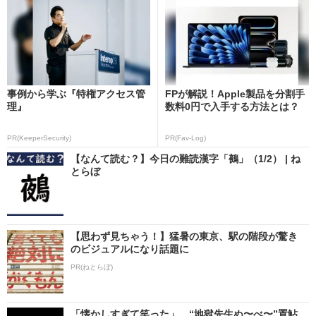
事例から学ぶ『特権アクセス管
FPが解説！Apple製品を分割手
理』
数料0円で入手する方法とは？
PR(KeeperSecurity)
PR(Fav-Log)
【なんて読む？】今日の難読漢字「鵺」（1/2） | ね
とらぼ
【思わず見ちゃう！】猛暑の東京、駅の階段が驚き
のビジュアルになり話題に
PR(ねとらぼ)
「懐かしすぎて笑った」 “地獄先生ぬ〜べ〜”置鮎