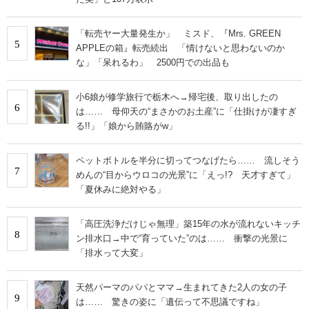
「転売ヤー大量発生か」 ミスド、『Mrs. GREEN
5
APPLEの箱』転売続出 「情けないと思わないのか
な」「呆れるわ」 2500円での出品も
小6娘が修学旅行で栃木へ→帰宅後、取り出したの
6
は…… 母仰天の“まさかのお土産”に「仕掛けが凄すぎ
る!!」「娘から賄賂がw」
ペットボトルを半分に切ってつなげたら…… 流しそう
7
めんの“目からウロコの光景”に「えっ!? 天才すぎて」
「夏休みに絶対やる」
「高圧洗浄だけじゃ無理」築15年の水が流れないキッチ
8
ン排水口→中で“育っていた”のは…… 衝撃の光景に
「排水って大変」
天然パーマのパパとママ→生まれてきた2人の女の子
9
は…… 驚きの姿に「遺伝って不思議ですね」