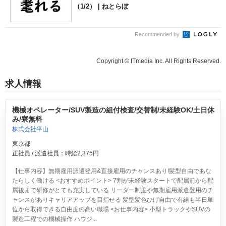
（1/2） | ねとらぼ
Recommended by
Copyright © ITmedia Inc. All Rights Reserved.
求人情報
機械オペレーター/SUV製造の組付検査/交替制/未経験OK/土日休
み/寮無料
株式会社平山
東京都
正社員 / 派遣社員：時給2,375円
【仕事内容】無期雇用派遣登用&直接雇用のチャンスあり!髪型自由であな
たらしく働ける <おすすめポイント> 7割が未経験スタートで配属前から配
属後まで研修がとても充実している リーダー制度や無期雇用派遣登用のチ
ャンスがありキャリアアップを目指せる 髪型髪色ひげ自由で有給も半日単
位から取得できる自由度の高い職場 <お仕事内容> 小型トラックやSUVの
製造工程での機械操作 ハウジ...