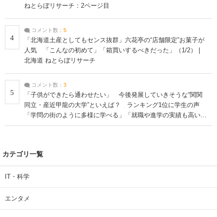
ねとらぼリサーチ：2ページ目
コメント数：
5
4
「北海道土産としてもセンス抜群」六花亭の“店舗限定”お菓子が
人気 「こんなの初めて」「箱買いするべきだった」（1/2） |
北海道 ねとらぼリサーチ
コメント数：
3
5
「子供ができたら通わせたい」 今後発展していきそうな“関関
同立・産近甲龍の大学”といえば？ ランキング1位に学生の声
「学問の街のように多様に学べる」「就職や進学の実績も高い」
| 大学 ねとらぼリサーチ
カテゴリ一覧
IT・科学
エンタメ