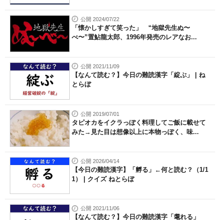
公開 2024/07/22
「懐かしすぎて笑った」 “地獄先生ぬ〜
べ〜”置鮎龍太郎、1996年発売のレアなお...
公開 2021/11/09
【なんて読む？】今日の難読漢字「綻ぶ」 | ね
とらぼ
公開 2019/07/01
タピオカをイクラっぽく料理してご飯に載せて
みた→見た目は想像以上に本物っぽく、味...
公開 2026/04/14
【今日の難読漢字】「孵る」←何と読む？（1/1
1） | クイズ ねとらぼ
公開 2021/11/06
【なんて読む？】今日の難読漢字「耄れる」