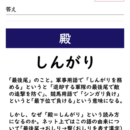
答え
ITの今と未来を見通す
スマホと通信の最新トレンド
進化するPCとデバイスの未来
好きが集まる 比べて選べる
ビジネスと働き方のヒント
AI活用のいまが分かる
企業ITのトレンドを詳説
経営リーダーのコミュニティ
マーケ×ITの今がよく分かる
ITエンジニア向け専門サイト