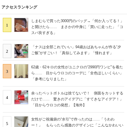
アクセスランキング
しまむらで買った3000円のバッグ→「何か入ってる！」
1
と開けたら…… まさかの中身に「買いに走った」「コ
スパ良すぎる」
「ナスは全部これでいい」94歳おばあちゃんが作る“夕
2
ご飯”がすごい！「真似してみます」「憧れます」
62歳・62キロの女性がユニクロの“2990円ワンピ”を着た
3
ら…… 目からウロコのコーデに「全色ほしいくらい」
「参考になりました」
余ったペットボトルは捨てないで！ 側面をカットする
4
だけで…… 驚きのアイデアに「すてきなアイデア！」
「目からウロコの発想」【海外】
女性がご祝儀袋の“水引”で作ったのは……「うわわ
5
ー！」 もらったら感激のデザインに「こんなかわいい