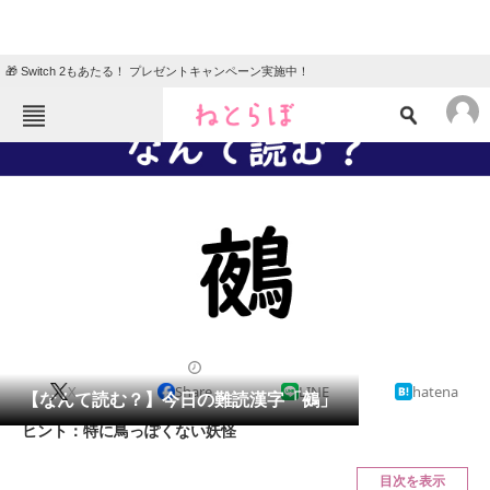
🎁 Switch 2もあたる！ プレゼントキャンペーン実施中！
ねとらぼメニュー
TOP
ニュース
エンタメ
クイズ
グルメ
地域
住まい
教育・育児
動物
リサーチ
2021/05/06 07:45（公開）
X
Share
LINE
hatena
会員記事
【なんて読む？】今日の難読漢字「鵺」
ヒント：特に鳥っぽくない妖怪
メディア
目次を表示
注目記事を集めた総合ページ