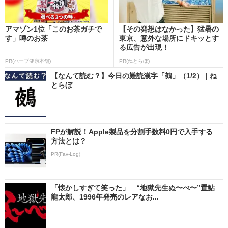
アマゾン1位「このお茶ガチで
【その発想はなかった】猛暑の
す」噂のお茶
東京、意外な場所にドキッとす
る広告が出現！
PR(ハーブ健康本舗)
PR(ねとらぼ)
【なんて読む？】今日の難読漢字「鵺」（1/2） | ね
とらぼ
FPが解説！Apple製品を分割手数料0円で入手する
方法とは？
PR(Fav-Log)
「懐かしすぎて笑った」 “地獄先生ぬ〜べ〜”置鮎
龍太郎、1996年発売のレアなお...