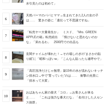
水引見たのは初めて」
天然パーマのパパとママ→生まれてきた2人の女の子
6
は…… 驚きの姿に「遺伝って不思議ですね」
「転売ヤー大量発生か」 ミスド、『Mrs. GREEN
7
APPLEの箱』転売続出 「情けないと思わないのか
な」「呆れるわ」 2500円での出品も
玄関チャイムが壊れた！→その場しのぎの“まさかの貼
8
り紙”に「昭和っぽいw」「こんなん貼ったら連呼やで」
「高圧洗浄だけじゃ無理」築15年の水が流れないキッチ
9
ン排水口→中で“育っていた”のは…… 衝撃の光景に
「排水って大変」
おばあちゃん家の柴犬「コロ」→お客さんが来る
10
と…… 「これは強力な番犬だな」「名付けした人セン
ス抜群」