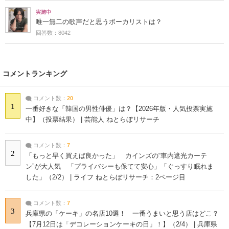
実施中
唯一無二の歌声だと思うボーカリストは？
回答数：8042
コメントランキング
コメント数：
20
1
一番好きな「韓国の男性俳優」は？【2026年版・人気投票実施
中】（投票結果） | 芸能人 ねとらぼリサーチ
コメント数：
7
2
「もっと早く買えば良かった」 カインズの“車内遮光カーテ
ン”が大人気 「プライバシーも保てて安心」「ぐっすり眠れま
した」（2/2） | ライフ ねとらぼリサーチ：2ページ目
コメント数：
7
3
兵庫県の「ケーキ」の名店10選！ 一番うまいと思う店はどこ？
【7月12日は「デコレーションケーキの日」！】（2/4） | 兵庫県