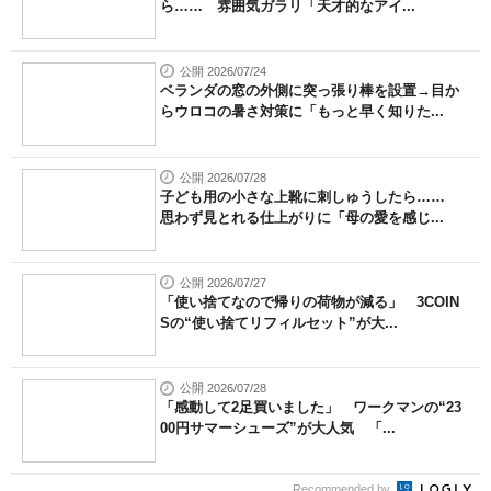
ら…… 雰囲気ガラリ「天才的なアイ...
公開 2026/07/24
ベランダの窓の外側に突っ張り棒を設置→目か
らウロコの暑さ対策に「もっと早く知りた...
公開 2026/07/28
子ども用の小さな上靴に刺しゅうしたら……
思わず見とれる仕上がりに「母の愛を感じ...
公開 2026/07/27
「使い捨てなので帰りの荷物が減る」 3COIN
Sの“使い捨てリフィルセット”が大...
公開 2026/07/28
「感動して2足買いました」 ワークマンの“23
00円サマーシューズ”が大人気 「...
Recommended by