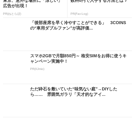
東京、意外な場所に「涼しい」
数料0円で入手する方法とは？
広告が出現！
PR(ねとらぼ)
PR(Fav-Log)
「後部座席を早く冷やすことができる」 3COINS
の“車用ダブルファン”が高評価...
スマホ2GBで月額850円～ 格安SIMをお得に使うキ
ャンペーン実施中！
PR(IIJmio)
ただ砕石を敷いていた“味気ない庭”→DIYした
ら…… 雰囲気ガラリ「天才的なアイ...