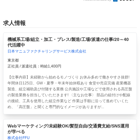
求人情報
機械系工場/組立・加工・プレス/製造/工場/派遣の仕事/20～40
代活躍中
日本マニュファクチャリングサービス株式会社
東京都
正社員 / 派遣社員：時給1,400円
【仕事内容】未経験から始めるモノづくり お休み多めで働きやすさ抜群!
年間休日125日、GW・夏季・年末年始休暇あり 食堂や売店完備 産業機器
製造、組立補助及び付随する業務 公共施設や工場などで使用される高圧盤
の製造業務を担当していただきます! 〈主なお仕事〉 部品の組付けや配線
の接続、工具を使用した組立作業など 作業は手順に沿って進めていくた
め、「高圧盤」と聞くと専門的なイメージがありますが...
Webマーケティング/未経験OK/髪型自由/交通費支給/SNS運用
が学べる
株式会社FFU