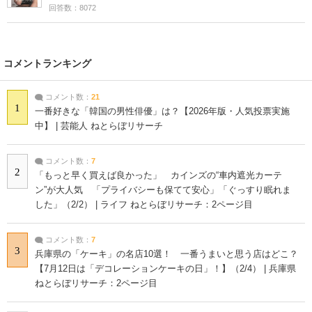
回答数：8072
コメントランキング
コメント数：
21
1
一番好きな「韓国の男性俳優」は？【2026年版・人気投票実施
中】 | 芸能人 ねとらぼリサーチ
コメント数：
7
2
「もっと早く買えば良かった」 カインズの“車内遮光カーテ
ン”が大人気 「プライバシーも保てて安心」「ぐっすり眠れま
した」（2/2） | ライフ ねとらぼリサーチ：2ページ目
コメント数：
7
3
兵庫県の「ケーキ」の名店10選！ 一番うまいと思う店はどこ？
【7月12日は「デコレーションケーキの日」！】（2/4） | 兵庫県
ねとらぼリサーチ：2ページ目