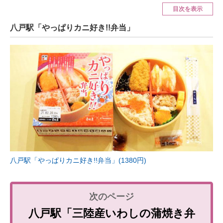
目次を表示
ITの今と未来を見通す
八戸駅「やっぱりカニ好き!!弁当」
スマホと通信の最新トレンド
進化するPCとデバイスの未来
好きが集まる 比べて選べる
ビジネスと働き方のヒント
AI活用のいまが分かる
企業ITのトレンドを詳説
八戸駅「やっぱりカニ好き!!弁当」(1380円)
経営リーダーのコミュニティ
マーケ×ITの今がよく分かる
八戸駅「三陸産いわしの蒲焼き弁
ITエンジニア向け専門サイト