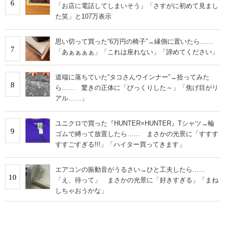
6
「お店に電話してしまいそう」「さすがに初めて見まし
た笑」と107万表示
思い切って買った“6万円の椅子”→縁側に置いたら……
7
「あぁぁぁぁ」「これは座れない」「諦めてください」
道端に落ちていた“タコさんウインナー”→拾ってみた
8
ら…… 驚きの正体に「びっくりした～」「焦げ目がリ
アル……」
ユニクロで買った『HUNTER×HUNTER』Tシャツ→輪
9
ゴムで縛って放置したら…… まさかの光景に「すすす
すすごすぎる!!!」「ハイター買ってきます」
エアコンの振動音がうるさい→ひと工夫したら……
10
「え、待って」 まさかの光景に「好きすぎる」「まね
しちゃおうかな」