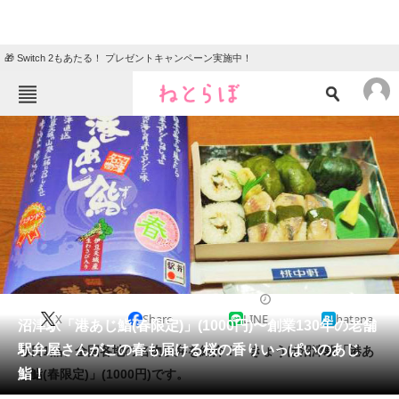
🎁 Switch 2もあたる！ プレゼントキャンペーン実施中！
ねとらぼメニュー
TOP
ニュース
エンタメ
クイズ
グルメ
地域
住まい
教育・育児
動物
リサーチ
2021/05/13 08:30（公開）
X
Share
LINE
hatena
会員記事
沼津駅「港あじ鮨(春限定)」(1000円)〜創業130年の老舗
駅弁屋さんがこの春も届ける桜の香りいっぱいのあじ
毎日1品、全国各地の名物駅弁を紹介！ きょうは沼津駅「港あ
メディア
鮨！
じ鮨(春限定)」(1000円)です。
注目記事を集めた総合ページ