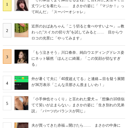
1
丈ワンピを着たら…… まさかの姿に「『マジか！』っ
て叫んだ」「スーパーオシャレ」
近所のおばあちゃん「こう切ると食べやすいよ〜」→教
2
わった“スイカの切り方”を試してみると…… 目からウ
ロコの光景に「やってみます」
「もう泣きそう」川口春奈、純白ウエディングドレス姿
3
にネット騒然「ほんとに綺麗」「この笑顔が切なすぎ
る」
外が暑くて夫に「40度超えてる」と連絡→目を疑う展開
4
が36万表示「こんな旦那さん羨ましいわ！」
「小手伸也そっくり」と言われた愛犬→「想像の10倍似
5
てて笑いが止まらない」まさかの姿に「生き別れの兄弟
説」「パーツのバランスが同じ」
夫が買ってきた赤福→開けたら…… まさかの中身に