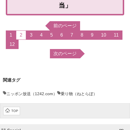
当」
企業向けIT製品の総合サイト
IT製品の技術・比較・事例
前のページ
製造業のIT導入・活用を支援
1
2
3
4
5
6
7
8
9
10
11
12
モノづくり技術者専門サイト
次のページ
エレクトロニクス専門サイト
電子設計の基本と応用
関連タグ
エネルギーの専門メディア
ニッポン放送（1242.com）
乗り物（ねとらぼ）
建設×テクノロジーの最前線
ちょっと気になるネットの話題
TOP