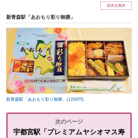
目次を表示
ITの今と未来を見通す
新青森駅「あおもり彩り御膳」
スマホと通信の最新トレンド
進化するPCとデバイスの未来
好きが集まる 比べて選べる
ビジネスと働き方のヒント
AI活用のいまが分かる
企業ITのトレンドを詳説
新青森駅「あおもり彩り御膳」(1200円)
経営リーダーのコミュニティ
マーケ×ITの今がよく分かる
宇都宮駅「プレミアムヤシオマス寿
ITエンジニア向け専門サイト