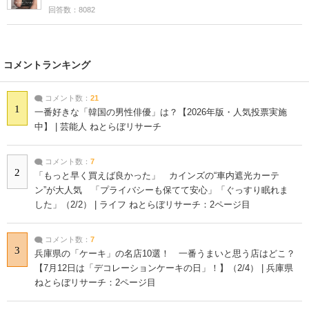
回答数：8082
コメントランキング
コメント数：
21
1
一番好きな「韓国の男性俳優」は？【2026年版・人気投票実施
中】 | 芸能人 ねとらぼリサーチ
コメント数：
7
2
「もっと早く買えば良かった」 カインズの“車内遮光カーテ
ン”が大人気 「プライバシーも保てて安心」「ぐっすり眠れま
した」（2/2） | ライフ ねとらぼリサーチ：2ページ目
コメント数：
7
3
兵庫県の「ケーキ」の名店10選！ 一番うまいと思う店はどこ？
【7月12日は「デコレーションケーキの日」！】（2/4） | 兵庫県
ねとらぼリサーチ：2ページ目