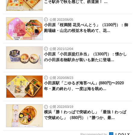
こそ駅弁で秋を感じて、鉄道旅！ ...
公開 2022/06/05
小田原「桜満開 花見べんとう」（1100円）：御
殿場線・山北の桜並木を眺めて、花...
公開 2021/12/04
小田原「小田原提灯弁当」（1300円）：懐かし
の小田原名物駅弁が装いも新たに登場...
公開 2020/08/23
小田原駅「こゆるぎ海苔べん」(880円)〜2020
年・夏の終わり、一度は海を眺め...
公開 2022/03/19
横浜「勝！わっぱで突破めし」「最強！わっぱ
で突破めし」（880円）：“勝つか、最...
Recommended by