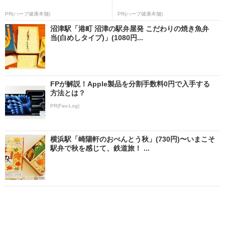
PR(ハーブ健康本舗)
PR(ハーブ健康本舗)
沼津駅「港町 沼津の駅弁屋発 こだわりの焼き魚弁
当(白めしタイプ)」(1080円...
FPが解説！Apple製品を分割手数料0円で入手する
方法とは？
PR(Fav-Log)
横浜駅「崎陽軒のおべんとう秋」(730円)〜いまこそ
駅弁で秋を感じて、鉄道旅！ ...