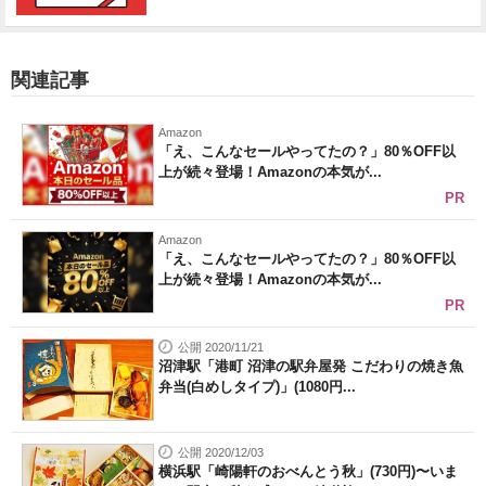
関連記事
Amazon
「え、こんなセールやってたの？」80％OFF以
上が続々登場！Amazonの本気が...
PR
Amazon
「え、こんなセールやってたの？」80％OFF以
上が続々登場！Amazonの本気が...
PR
公開 2020/11/21
沼津駅「港町 沼津の駅弁屋発 こだわりの焼き魚
弁当(白めしタイプ)」(1080円...
公開 2020/12/03
横浜駅「崎陽軒のおべんとう秋」(730円)〜いま