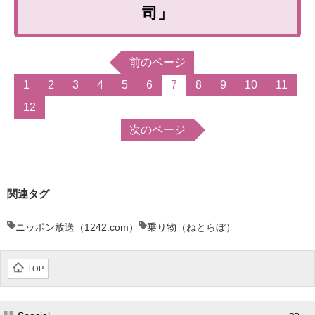
司」
企業向けIT製品の総合サイト
IT製品の技術・比較・事例
前のページ
製造業のIT導入・活用を支援
1
2
3
4
5
6
7
8
9
10
11
12
モノづくり技術者専門サイト
次のページ
エレクトロニクス専門サイト
電子設計の基本と応用
関連タグ
エネルギーの専門メディア
ニッポン放送（1242.com）
乗り物（ねとらぼ）
建設×テクノロジーの最前線
ちょっと気になるネットの話題
TOP