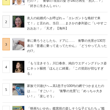
たの？」 衝撃の“現在の姿”が180万再生「別人…？」
「好きに生きんしゃい」
友人の結婚式へお呼ばれ→「エレガントな格好で来
2
て！」と言われ、当日……まさかの参列姿に「いやすご
おおお！」「天才」【海外】
車に乗ろうとしたら、ドアに…… 衝撃の光景が130万
3
表示「普通に乗って走ってたやん」「どうやって入った
の!?」
「もう泣きそう」川口春奈、純白ウエディングドレス姿
4
にネット騒然「ほんとに綺麗」「この笑顔が切なすぎ
る」
家族で川遊びへ→高1息子が100均の網でつかまえたの
5
は……「すごい！」 “衝撃の光景”に「めっちゃ大き
い！」「楽しそう」
「映画ちいかわ」鑑賞前の楽しそうな子どもたち→“鑑