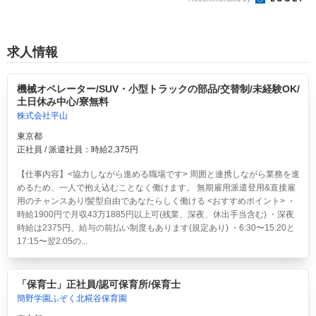
求人情報
機械オペレーター/SUV・小型トラックの部品/交替制/未経験OK/
土日休み中心/寮無料
株式会社平山
東京都
正社員 / 派遣社員：時給2,375円
【仕事内容】<協力しながら進める職場です> 周囲と連携しながら業務を進
めるため、一人で抱え込むことなく働けます。 無期雇用派遣登用&直接雇
用のチャンスあり!髪型自由であなたらしく働ける <おすすめポイント> ・
時給1900円で月収43万1885円以上可(残業、深夜、休出手当含む) ・深夜
時給は2375円、給与の前払い制度もあります(規定あり) ・6:30〜15:20と
17:15〜翌2:05の...
「保育士」正社員/認可保育所/保育士
簡野学園ふぞく北糀谷保育園