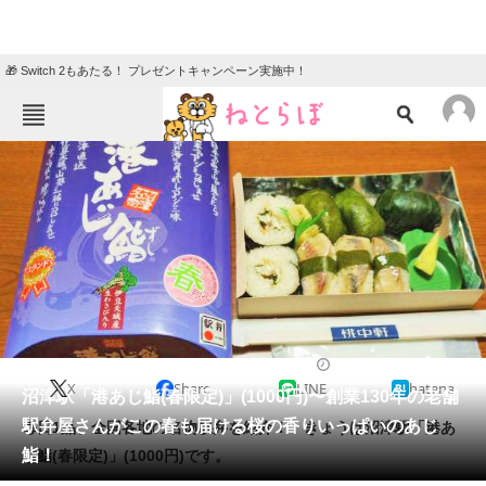
🎁 Switch 2もあたる！ プレゼントキャンペーン実施中！
ねとらぼメニュー
TOP
ニュース
エンタメ
クイズ
グルメ
地域
住まい
教育・育児
動物
リサーチ
2021/05/13 08:30（公開）
X
Share
LINE
hatena
会員記事
沼津駅「港あじ鮨(春限定)」(1000円)〜創業130年の老舗
駅弁屋さんがこの春も届ける桜の香りいっぱいのあじ
毎日1品、全国各地の名物駅弁を紹介！ きょうは沼津駅「港あ
メディア
鮨！
じ鮨(春限定)」(1000円)です。
注目記事を集めた総合ページ