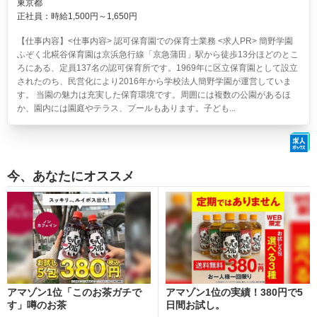
東京都
正社員：時給1,500円～1,650円
【仕事内容】<仕事内容> 認可保育園での保育士業務 <求人PR> 簡野学園
ふぞく北糀谷保育園は京浜急行線「京急蒲田」駅から徒歩13分ほどのとこ
ろにある、定員137名の認可保育所です。1969年に区立保育園として設立
されたのち、民営化により2016年から学校法人簡野学園が運営していま
す。 当園の魅力は充実した保育環境です。周囲には複数の公園があるほ
か、園内には園庭やテラス、プールもあります。子ども...
今、あなたにオススメ
アマゾン1位「このお茶ガチで
アマゾン1位の実績！380円で5
す」噂のお茶
日間お試し。