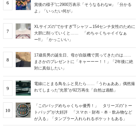
6
賞後の様子”に2900万表示「そうなるわなw」「分かる
よ」「いったい何が」
XLサイズの“でかすぎ”Tシャツ→154センチ女性のために
7
大胆に削っていくと…… 「めちゃくちゃイイなぁ
ー!!」「かっこいい」
17歳長男の誕生日、母が自販機で買ってきたのは……
8
まさかのプレゼントに「キャーーー！！」「2年後に絶
対に真似したい」
電線にとまる鳥をふと見たら……「うわぁああ」偶然撮
9
れてしまった“光景”が92万再生「自然は過酷」
「このバッグめちゃくちゃ優秀！」 タリーズの“トー
10
トバッグ”が大好評 「スマホ・財布・本・飲み物など
が入る」「タンブラー入れられるポケットもある」