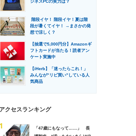
ジネスPCの実力は？
門メディア
建設×テクノロジーの最前線
階段イヤ！ 階段イヤ！夏は階
段が暑くてイヤ！ →まさかの発
想で涼しく？
【抽選で5,000円分】Amazonギ
フトカードが当たる！読者アン
ケート実施中
【iHerb】「迷ったらこれ！」
みんなが"リピ買い"している人
気商品
アクセスランキング
1
「47歳にもなって……」 長