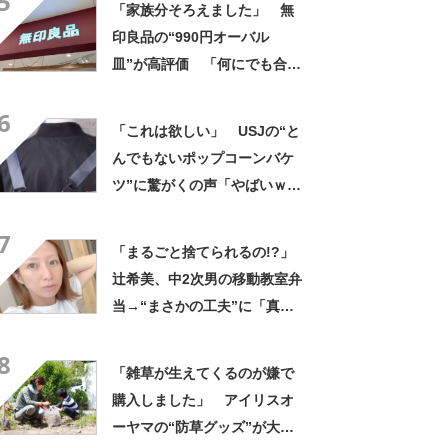
5
「家族分そろえました」 無
印良品の“990円オーバル
皿”が高評価 「何にでも合
う」「盛り付けるだけでカフ
6
ェっぽくなってお気に入り」
「これは欲しい」 USJの“と
んでもないポップコーンバケ
ツ”に驚がくの声「やばいｗ
ｗ」「天才的発想」
7
「まるごと捨てられるの!?」
辻希美、中2次男の移動教室弁
当→“まさかの工夫”に「真似
したい！」「その手があった
8
かー！」
「雑草が生えてくるのが嫌で
購入しました」 アイリスオ
ーヤマの“防草グッズ”が大人