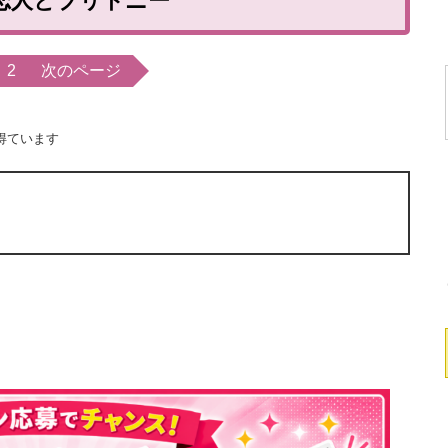
恋人とブリトニー
2
次のページ
得ています