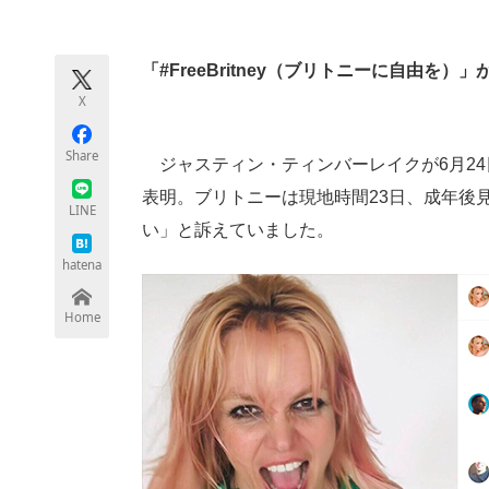
モノづくり技術者専門サイト
エレクトロ
「#FreeBritney（ブリトニーに自由を）
X
ちょっと気になるネットの話題
Share
ジャスティン・ティンバーレイクが6月24日
表明。ブリトニーは現地時間23日、成年後
LINE
い」と訴えていました。
hatena
Home