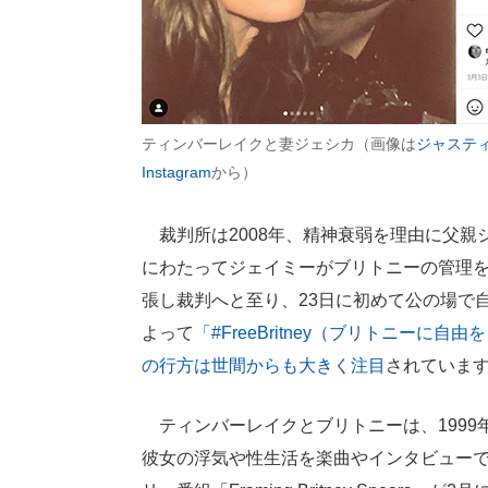
ティンバーレイクと妻ジェシカ（画像は
ジャステ
Instagram
から）
裁判所は2008年、精神衰弱を理由に父親
にわたってジェイミーがブリトニーの管理
張し裁判へと至り、23日に初めて公の場で
よって
「#FreeBritney（ブリトニー
の行方は世間からも大きく注目
されていま
ティンバーレイクとブリトニーは、1999
彼女の浮気や性生活を楽曲やインタビュー