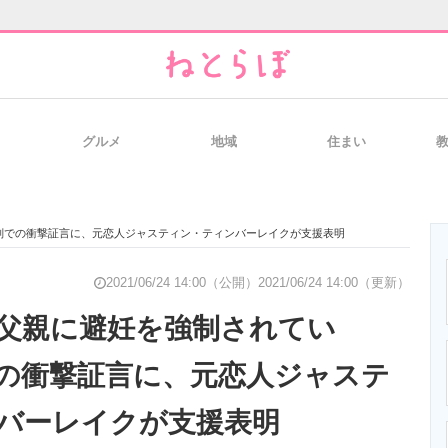
グルメ
地域
住まい
と未来を見通す
スマホと通信の最新トレンド
進化するPCとデ
判での衝撃証言に、元恋人ジャスティン・ティンバーレイクが支援表明
のいまが分かる
企業ITのトレンドを詳説
経営リーダーの
2021/06/24 14:00（公開）
2021/06/24 14:00（更新）
父親に避妊を強制されてい
の衝撃証言に、元恋人ジャステ
T製品の総合サイト
IT製品の技術・比較・事例
製造業のIT導入
バーレイクが支援表明