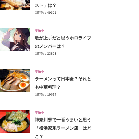
スト」は？
回答数：49321
実施中
歌が上手だと思うホロライブ
のメンバーは？
回答数：23823
実施中
ラーメンって日本食？それと
も中華料理？
回答数：19617
実施中
神奈川県で一番うまいと思う
「横浜家系ラーメン店」はど
こ？