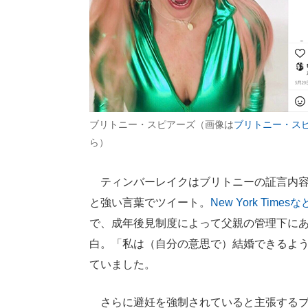
ブリトニー・スピアーズ（画像は
ブリトニー・スピア
ら）
ティンバーレイクはブリトニーの証言内容
と強い言葉でツイート。
New York Ti
で、成年後見制度によって父親の管理下に
白。「私は（自分の意思で）結婚できるよ
ていました。
さらに避妊を強制されていると主張するブ