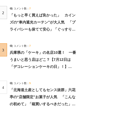
コメント数：
7
2
「もっと早く買えば良かった」 カイン
ズの“車内遮光カーテン”が大人気 「プ
ライバシーも保てて安心」「ぐっすり眠
れました」（2/2） | ライフ ねとらぼリ
サーチ：2ページ目
コメント数：
7
3
兵庫県の「ケーキ」の名店10選！ 一番
うまいと思う店はどこ？【7月12日は
「デコレーションケーキの日」！】
（2/4） | 兵庫県 ねとらぼリサーチ：2ペ
ージ目
コメント数：
5
4
「北海道土産としてもセンス抜群」六花
亭の“店舗限定”お菓子が人気 「こんな
の初めて」「箱買いするべきだった」
（1/2） | 北海道 ねとらぼリサーチ