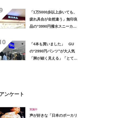
気 「今回で3度目の購入」
9
「施工が楽で簡単」
「1万5000歩以上歩いても、
疲れ具合が全然違う」無印良
品の“3990円撥水スニーカ
ー”に「もう何足目かわからな
10
い」「パンツでもスカートで
「4本も買いました」 GU
も合う」の声
の“2990円パンツ”が大人気
「脚が細く見える」「とても
柔らかく履き心地抜群」「仕
事でもプライベートでも重宝
します」
アンケート
実施中
声が好きな「日本のボーカリ