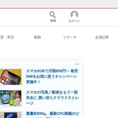
検索
ログイン
教育・育児
動物
リサーチ
会員記事
バイスの未来
好きが集まる 比べて選べる
- PR -
スマホ2GBで月額850円～ 格安
コミュニティ
マーケ×ITの今がよく分かる
SIMをお得に使うキャンペーン
実施中！
スマホの写真／動画をもう一段
・活用を支援
安全に 買い切りクラウドストレ
ージ
重量約999g、最新CPU搭載のビ