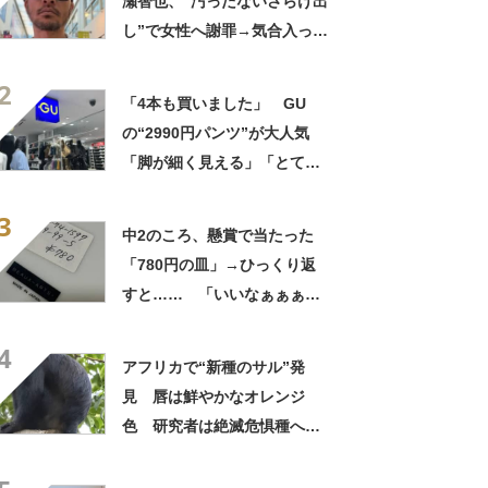
瀬智也、“汚ったないさらけ出
し”で女性へ謝罪→気合入った
髪形に反響も…… 「長瀬な
2
ら私が許す」「あれはネ
「4本も買いました」 GU
タ？」
の“2990円パンツ”が大人気
「脚が細く見える」「とても
柔らかく履き心地抜群」「仕
3
事でもプライベートでも重宝
中2のころ、懸賞で当たった
します」
「780円の皿」→ひっくり返
すと…… 「いいなぁぁぁぁ
ぁ！」まさかのお宝に「胸熱
4
ですね……」
アフリカで“新種のサル”発
見 唇は鮮やかなオレンジ
色 研究者は絶滅危惧種への
分類も提案【海外】