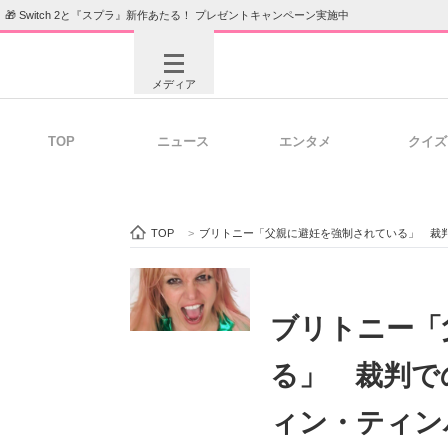
🎁 Switch 2と『スプラ』新作あたる！ プレゼントキャンペーン実施中
メディア
TOP
ニュース
エンタメ
クイズ
注目記事を集めた総合ページ
ITの今
TOP
>
ブリトニー「父親に避妊を強制されている」 裁
ビジネスと働き方のヒント
AI活用
ブリトニー「
る」 裁判で
ITエンジニア向け専門サイト
企業向けI
ィン・ティン