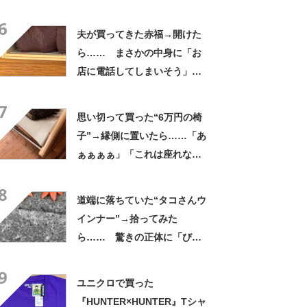
の姿に「生き別れの兄弟説」
6
「パーツのバランスが同じ」
夫が買ってきた赤福→開けた
ら…… まさかの中身に「お
店に電話してしまいそう」
「さすがに初めて見ました
7
笑」と107万表示
思い切って買った“6万円の椅
子”→縁側に置いたら……「あ
ぁぁぁぁ」「これは座れな
い」「諦めてください」
8
道端に落ちていた“タコさんウ
インナー”→拾ってみた
ら…… 驚きの正体に「びっ
くりした～」「焦げ目がリア
9
ル……」
ユニクロで買った
『HUNTER×HUNTER』Tシャ