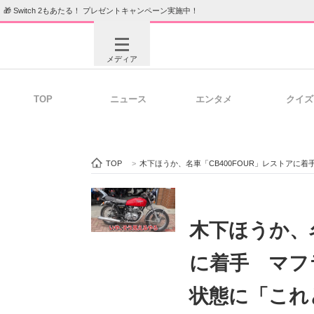
🎁 Switch 2もあたる！ プレゼントキャンペーン実施中！
メディア
TOP
ニュース
エンタメ
クイズ
注目記事を集めた総合ページ
ITの今
TOP
>
木下ほうか、名車「CB400FOUR」レストア
ビジネスと働き方のヒント
AI活用
木下ほうか、名
に着手 マフ
ITエンジニア向け専門サイト
企業向けI
状態に「これ