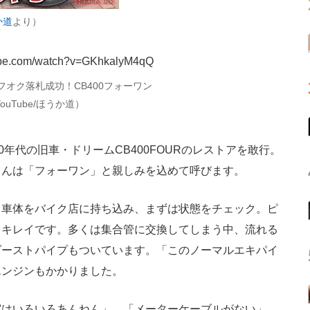
か道
より）
tube.com/watch?v=GKhkalyM4qQ
ヤフオク落札成功！CB400フォーワン
YouTube/ほうか道）
年代の旧車・ドリームCB400FOURのレストアを敢行。
さんは「フォーワン」と親しみを込めて呼びます。
車体をバイク店に持ち込み、まずは状態をチェック。ピ
もキレイです。多くは集合管に交換してしまう中、流れる
ゾーストパイプもついています。「このノーマルエキパイ
エンジンもかかりました。
はいろいろあんねん」。「メーターケーブルがない」