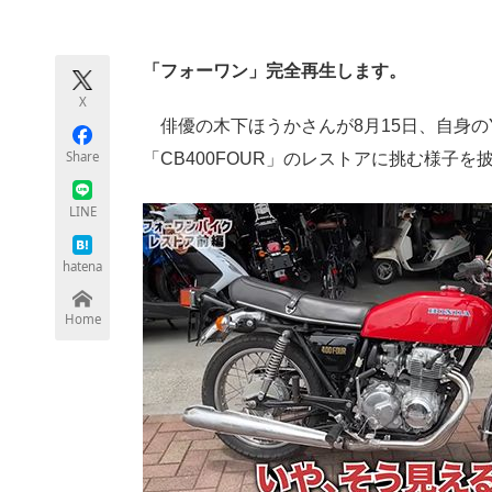
モノづくり技術者専門サイト
エレクトロ
「フォーワン」完全再生します。
X
ちょっと気になるネットの話題
俳優の木下ほうかさんが8月15日、自身のYo
Share
「CB400FOUR」のレストアに挑む様子を
LINE
hatena
Home