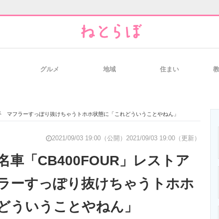
グルメ
地域
住まい
と未来を見通す
スマホと通信の最新トレンド
進化するPCとデ
に着手 マフラーすっぽり抜けちゃうトホホ状態に「これどういうことやねん」
のいまが分かる
企業ITのトレンドを詳説
経営リーダーの
2021/09/03 19:00（公開）
2021/09/03 19:00（更新）
車「CB400FOUR」レストア
ラーすっぽり抜けちゃうトホホ
T製品の総合サイト
IT製品の技術・比較・事例
製造業のIT導入
どういうことやねん」