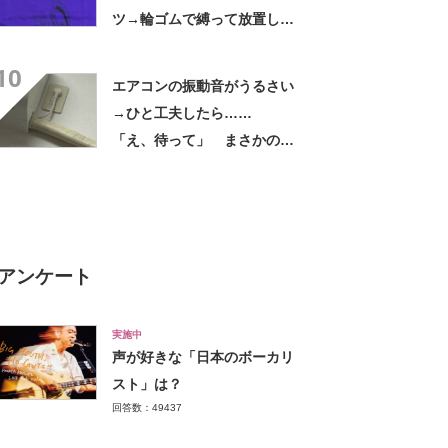
ツ→輪ゴムで縛って放置した
ら…… まさかの光景に「す
10
すすすすごすぎる!!!」「ハイ
エアコンの振動音がうるさい
ター買ってきます」
→ひと工夫したら……
「え、待って」 まさかの光
景に「好きすぎる」「まねし
ちゃおうかな」
アンケート
実施中
声が好きな「日本のボーカリ
スト」は？
回答数：49437