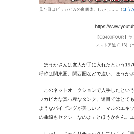
見た目はビッカビカの良個体。しかし……（
ほう
https://www.you
【CB400FOUR】
レストア道 (116)（
ほうかさんは友人が手に入れたという1970
呼称は関東圏、関西圏などで違い、ほうか
このネットオークションで入手したという
ッカピカな真っ赤なタンク、遠目ではとて
ようなパイピングが美しいノーマルのエキ
の曲線もセクシーなのよ」とほうかさん。
しかし、じっくりチェックしていくと「実