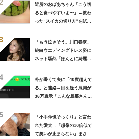
2
んだ」「スーパーオシャレ」
近所のおばあちゃん「こう切
ると食べやすいよ〜」→教わ
った“スイカの切り方”を試し
てみると…… 目からウロコ
3
の光景に「やってみます」
「もう泣きそう」川口春奈、
純白ウエディングドレス姿に
ネット騒然「ほんとに綺麗」
「この笑顔が切なすぎる」
4
外が暑くて夫に「40度超えて
る」と連絡→目を疑う展開が
36万表示「こんな旦那さん羨
ましいわ！」
5
「小手伸也そっくり」と言わ
れた愛犬→「想像の10倍似て
て笑いが止まらない」まさか