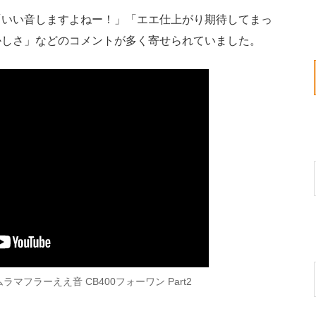
いい音しますよねー！」「エエ仕上がり期待してまっ
かしさ」などのコメントが多く寄せられていました。
ラマフラーええ音 CB400フォーワン Part2