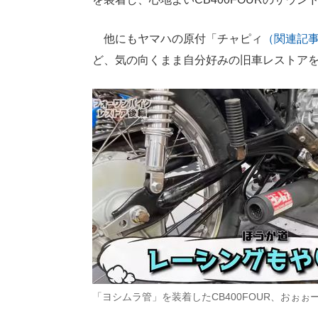
他にもヤマハの原付「チャピィ
（関連記
ど、気の向くまま自分好みの旧車レストア
「ヨシムラ管」を装着したCB400FOUR、おぉ