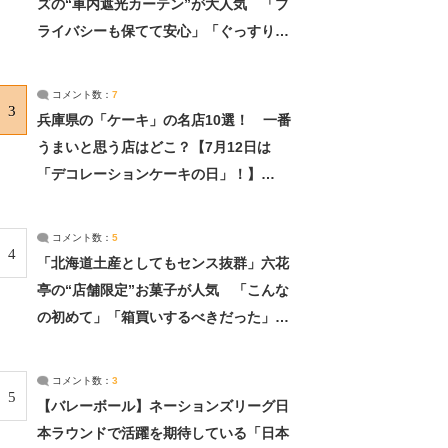
ズの“車内遮光カーテン”が大人気 「プ
ライバシーも保てて安心」「ぐっすり眠
れました」（2/2） | ライフ ねとらぼリ
サーチ：2ページ目
コメント数：
7
3
兵庫県の「ケーキ」の名店10選！ 一番
うまいと思う店はどこ？【7月12日は
「デコレーションケーキの日」！】
（2/4） | 兵庫県 ねとらぼリサーチ：2ペ
ージ目
コメント数：
5
4
「北海道土産としてもセンス抜群」六花
亭の“店舗限定”お菓子が人気 「こんな
の初めて」「箱買いするべきだった」
（1/2） | 北海道 ねとらぼリサーチ
コメント数：
3
5
【バレーボール】ネーションズリーグ日
本ラウンドで活躍を期待している「日本