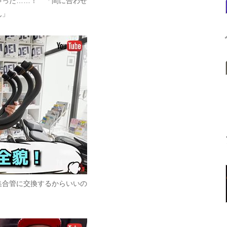
ゃった……！ 「間に合わせ
ん」
集合管に交換するからいいの