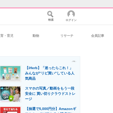
検索
ログイン
教育・育児
動物
リサーチ
会員記事
バイスの未来
好きが集まる 比べて選べる
- PR -
【iHerb】「迷ったらこれ！」
コミュニティ
マーケ×ITの今がよく分かる
みんなが"リピ買い"している人
気商品
スマホの写真／動画をもう一段
・活用を支援
安全に 買い切りクラウドストレ
ージ
【抽選で5,000円分】Amazonギ