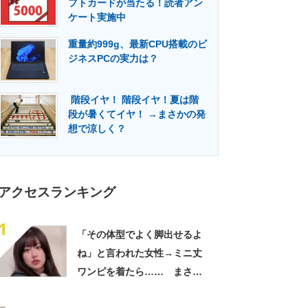
フトカードが当たる！読者アン
門メディア
建設×テクノロジーの最前線
ケート実施中
重量約999g、最新CPU搭載のビ
ジネスPCの実力は？
階段イヤ！ 階段イヤ！夏は階
段が暑くてイヤ！ →まさかの発
想で涼しく？
アクセスランキング
1
「その体型でよく脚出せるよ
ね」と言われた女性→ミニ丈
ワンピを着たら…… まさか
の姿に「『マジか！』って叫