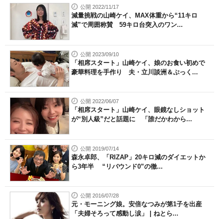
公開 2022/11/17
減量挑戦の山崎ケイ、MAX体重から“11キロ
減”で周囲称賛 59キロ台突入のワン...
公開 2023/09/10
「相席スタート」山崎ケイ、娘のお食い初めで
豪華料理を手作り 夫・立川談洲＆ぷっく...
公開 2022/06/07
「相席スタート」山崎ケイ、眼鏡なしショット
が“別人級”だと話題に 「誰だかわから...
公開 2019/07/14
森永卓郎、「RIZAP」20キロ減のダイエットか
ら3年半 “リバウンド0”の徹...
公開 2016/07/28
元・モーニング娘。安倍なつみが第1子を出産
「夫婦そろって感動し涙」 | ねとら...