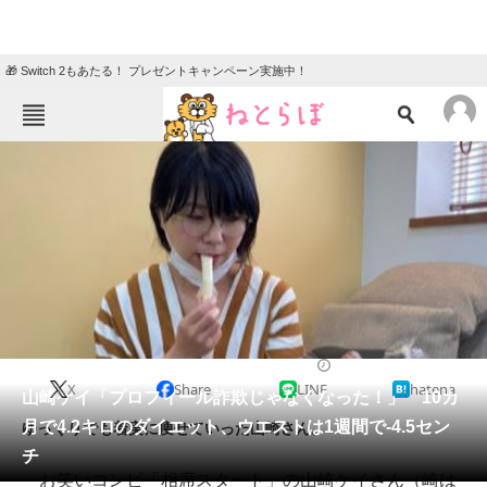
🎁 Switch 2もあたる！ プレゼントキャンペーン実施中！
ねとらぼメニュー
TOP
ニュース
エンタメ
クイズ
グルメ
地域
住まい
教育・育児
動物
リサーチ
2021/09/19 19:22（公開）
X
Share
LINE
hatena
会員記事
山崎ケイ「プロフィール詐欺じゃなくなった！」 10カ
月で4.2キロのダイエット、ウエストは1週間で-4.5セン
ゆっくりでも着実に痩せていった山崎さん。
メディア
チ
お笑いコンビ「相席スタート」の山崎ケイさん（崎は
注目記事を集めた総合ページ