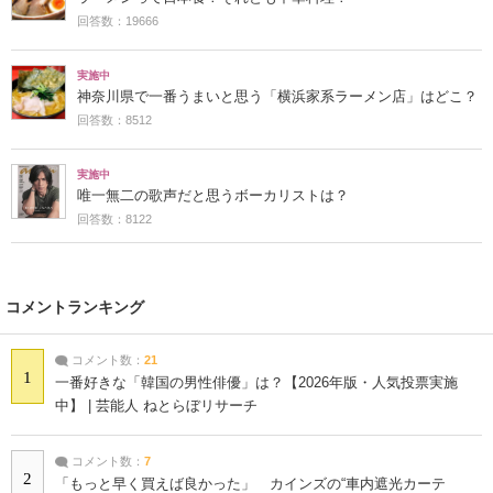
回答数：19666
実施中
神奈川県で一番うまいと思う「横浜家系ラーメン店」はどこ？
回答数：8512
実施中
唯一無二の歌声だと思うボーカリストは？
回答数：8122
コメントランキング
コメント数：
21
1
一番好きな「韓国の男性俳優」は？【2026年版・人気投票実施
中】 | 芸能人 ねとらぼリサーチ
コメント数：
7
2
「もっと早く買えば良かった」 カインズの“車内遮光カーテ