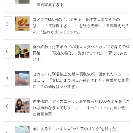
「最高家族すぎる」
コメダで680円の「ポテチキ」を注文→出てきたの
5
は……「逆詐欺すぎ」 目を疑う光景に「量間違えた？
w」「溢れかえってますね」
食べ終わったアボカドの種→スタバのカップで育てて64
6
日後…… “現在の姿”に「良さげですね」「育ててみた
い！」
セカストに50着以上の服を買取依頼→渡されたレシート
7
は…… 「支払いまで何日か待たされた」衝撃的な光景
に「この値段はヤバすぎ」
仲里依紗、ディズニーランドで買った1800円土産を「こ
8
れは買わなきゃでしょ！」 「すっごい上手お買い物」
と自画自賛
家にあるミニハギレ→“セリアのリング”を付けた