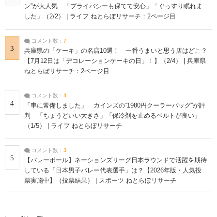
ン”が大人気 「プライバシーも保てて安心」「ぐっすり眠れま
した」（2/2） | ライフ ねとらぼリサーチ：2ページ目
コメント数：
7
3
兵庫県の「ケーキ」の名店10選！ 一番うまいと思う店はどこ？
【7月12日は「デコレーションケーキの日」！】（2/4） | 兵庫県
ねとらぼリサーチ：2ページ目
コメント数：
4
4
「車に常備しました」 カインズの“1980円クーラーバッグ”が評
判 「ちょうどいい大きさ」「保冷剤を止めるベルトが良い」
（1/5） | ライフ ねとらぼリサーチ
コメント数：
3
5
【バレーボール】ネーションズリーグ日本ラウンドで活躍を期待
している「日本男子バレー代表選手」は？【2026年版・人気投
票実施中】（投票結果） | スポーツ ねとらぼリサーチ