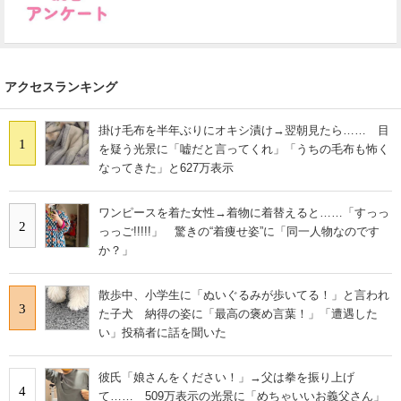
アクセスランキング
掛け毛布を半年ぶりにオキシ漬け→翌朝見たら…… 目
1
を疑う光景に「嘘だと言ってくれ」「うちの毛布も怖く
なってきた」と627万表示
ワンピースを着た女性→着物に着替えると……「すっっ
2
っっご!!!!!」 驚きの“着痩せ姿”に「同一人物なのです
か？」
散歩中、小学生に「ぬいぐるみが歩いてる！」と言われ
3
た子犬 納得の姿に「最高の褒め言葉！」「遭遇した
い」投稿者に話を聞いた
彼氏「娘さんをください！」→父は拳を振り上げ
4
て…… 509万表示の光景に「めちゃいいお義父さん」