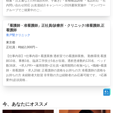
積書・注文書などの作成(Excel、手書き) ・各種確認調整 ・電話対応 ・社
内問い合わせ対応 お友達紹介キャンペーン2026夏秋実施中 「マンパワー
グループでご就業中のご...
「看護師・准看護師」正社員/診療所・クリニック/准看護師,正
看護師
青戸腎クリニック
東京都
正社員：時給2,000円～
【仕事内容】<仕事内容> 看護業務 透析室での看護師業務。 勤務環境 看護
師10名、事務3名、臨床工学技士5名が在籍。透析患者数約120名、ベッド
数38床。 <求人PR> <雇用形態>正社員 <雇用期間の有無>なし <職種>看護
師・准看護師 ・求人詳細: 正看護師の資格をお持ちの方 准看護師の資格を
お持ちの方 未経験者大歓迎 非常勤の方は経験者のみ応募可能です。 <応募
要件(必須資格...
今、あなたにオススメ