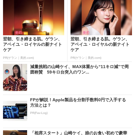
翌朝、引き締まる肌。ゲラン、
翌朝、引き締まる肌。ゲラン、
アベイユ・ロイヤルの新ナイト
アベイユ・ロイヤルの新ナイト
ケア
ケア
PR(ゲラン｜美的.com)
PR(ゲラン｜美的.com)
減量挑戦の山崎ケイ、MAX体重から“11キロ減”で周
囲称賛 59キロ台突入のワン...
FPが解説！Apple製品を分割手数料0円で入手する
方法とは？
PR(Fav-Log)
「相席スタート」山崎ケイ、娘のお食い初めで豪華