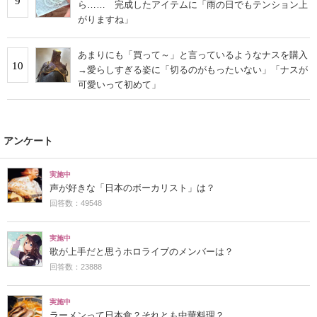
9
ら…… 完成したアイテムに「雨の日でもテンション上
がりますね」
あまりにも「買って～」と言っているようなナスを購入
10
→愛らしすぎる姿に「切るのがもったいない」「ナスが
可愛いって初めて」
アンケート
実施中
声が好きな「日本のボーカリスト」は？
回答数：49548
実施中
歌が上手だと思うホロライブのメンバーは？
回答数：23888
実施中
ラーメンって日本食？それとも中華料理？