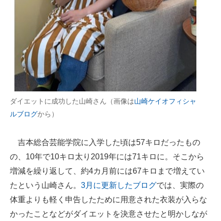
企業向けIT製品の総合サイト
IT製品の技術・比較・事例
製造業のIT導入・活用を支援
モノづくり技術者専門サイト
エレクトロニクス専門サイト
ダイエットに成功した山崎さん（画像は
山崎ケイオフィシャ
ルブログ
から）
電子設計の基本と応用
エネルギーの専門メディア
吉本総合芸能学院に入学した頃は57キロだったもの
の、10年で10キロ太り2019年には71キロに。そこから
建設×テクノロジーの最前線
増減を繰り返して、約4カ月前には67キロまで増えてい
ちょっと気になるネットの話題
たという山崎さん。
3月に更新したブログ
では、実際の
体重よりも軽く申告したために用意された衣装が入らな
かったことなどがダイエットを決意させたと明かしなが