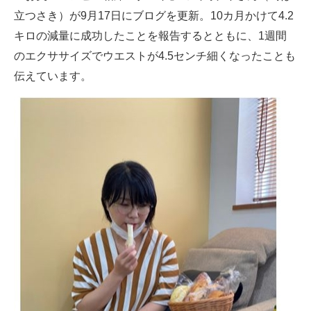
立つさき）が9月17日にブログを更新。10カ月かけて4.2
ITの今と未来を見通す
キロの減量に成功したことを報告するとともに、1週間
のエクササイズでウエストが4.5センチ細くなったことも
スマホと通信の最新トレンド
伝えています。
進化するPCとデバイスの未来
好きが集まる 比べて選べる
ビジネスと働き方のヒント
AI活用のいまが分かる
企業ITのトレンドを詳説
経営リーダーのコミュニティ
マーケ×ITの今がよく分かる
ITエンジニア向け専門サイト