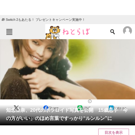
🎁 Switch 2もあたる！ プレゼントキャンペーン実施中！
ねとらぼメニュー
TOP
ニュース
エンタメ
クイズ
グルメ
地域
住まい
教育・育児
動物
リサーチ
2021/12/02 11:25（公開）
X
Share
LINE
hatena
会員記事
知念里奈、20代のポラロイド写真を公開 15歳息子「今
の方がいい」のほめ言葉ですっかり“ルンルン”に
今も昔もお美しい！
メディア
目次を表示
注目記事を集めた総合ページ