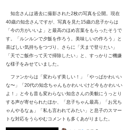
企業向けIT製品の総合サイト
知念さんは過去に撮影された2枚の写真を公開。現在
IT製品の技術・比較・事例
40歳の知念さんですが、写真を見た15歳の息子からは
「今の方がいいよ」と最高のほめ言葉をもらったそうで
製造業のIT導入・活用を支援
す。「ルンルンで夕飯を作ろう。美味しいの作ろう」と
モノづくり技術者専門サイト
喜ばしい気持ちをつづり、さらに「天まで登りたい」
「天でご飯作って天で掃除したい」と、すっかりご機嫌
エレクトロニクス専門サイト
な様子をみせていました。
電子設計の基本と応用
ファンからは「変わらず美しい！」「やっぱかわいい
エネルギーの専門メディア
な〜」「20代の知念ちゃんもかわいいけど今もかわいい
よ！」と今も昔も変わらない知念さんの美貌にうっとり
建設×テクノロジーの最前線
する声が寄せられたほか、「息子ちゃん最高」「お兄ち
ちょっと気になるネットの話題
ゃんやるなぁ」「私も言われてみたい」と息子のスマー
トな対応をうらやむコメントも多くあがりました。