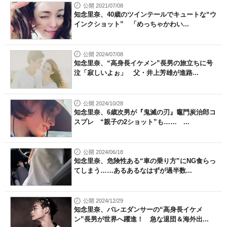
公開 2021/07/08
知念里奈、40歳のツインテールでキュートな“ウ
インクショット” 「めっちゃかわい...
公開 2024/07/08
知念里奈、“高身長イケメン”長男の旅立ちに号
泣「寂しいよぉ」 父・井上芳雄が進路...
公開 2024/10/28
知念里奈、6歳次男が『鬼滅の刃』竈門炭治郎コ
スプレ “親子の2ショット”も…… ...
公開 2024/06/18
知念里奈、危険性ある“車の乗り方”にNG食らっ
てしまう……あるあるなはずが過半数...
公開 2024/12/29
知念里奈、バレエダンサーの“高身長イケメ
ン”長男が世界へ躍進！ 急な退団＆海外出...