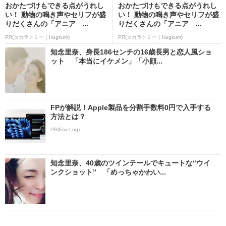
おかたづけもできる点がうれし
おかたづけもできる点がうれし
い！ 動物の鳴き声やセリフが盛
い！ 動物の鳴き声やセリフが盛
りだくさんの「アニア ...
りだくさんの「アニア ...
PR(タカラトミー｜Hugkum)
PR(タカラトミー｜Hugkum)
知念里奈、身長186センチの16歳長男と恋人風ショ
ット 「本当にイケメン」「小顔...
FPが解説！Apple製品を分割手数料0円で入手する
方法とは？
PR(Fav-Log)
知念里奈、40歳のツインテールでキュートな“ウイ
ンクショット” 「めっちゃかわい...