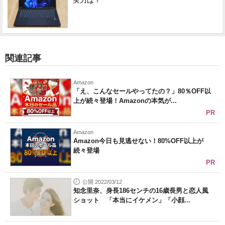
実力は？
関連記事
Amazon
「え、こんなセールやってたの？」80％OFF以
上が続々登場！Amazonの本気が...
PR
Amazon
Amazon今日も見逃せない！80%OFF以上が
続々登場
PR
公開 2022/03/12
知念里奈、身長186センチの16歳長男と恋人風
ショット 「本当にイケメン」「小顔...