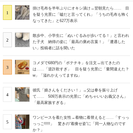
掛け毛布を半年ぶりにオキシ漬け→翌朝見たら…… 目
1
を疑う光景に「嘘だと言ってくれ」「うちの毛布も怖く
なってきた」と627万表示
散歩中、小学生に「ぬいぐるみが歩いてる！」と言われ
2
た子犬 納得の姿に「最高の褒め言葉！」「遭遇した
い」投稿者に話を聞いた
コメダで680円の「ポテチキ」を注文→出てきたの
3
は……「逆詐欺すぎ」 目を疑う光景に「量間違えた？
w」「溢れかえってますね」
彼氏「娘さんをください！」→父は拳を振り上げ
4
て…… 509万表示の光景に「めちゃいいお義父さん」
「最高家族すぎる」
ワンピースを着た女性→着物に着替えると……「すっっ
5
っっご!!!!!」 驚きの“着痩せ姿”に「同一人物なのです
か？」