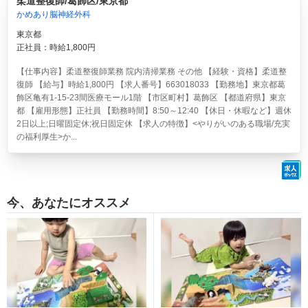
柔道整復師/葛飾区/東京都
かめあり脳神経外科
東京都
正社員：時給1,800円
【仕事内容】柔道整復師業務 院内清掃業務 その他 【経験・資格】柔道整
復師 【給与】時給1,800円 【求人番号】663018033 【勤務地】東京都葛
飾区亀有1-15-23間医療モール1階 【市区町村】葛飾区 【都道府県】東京
都 【雇用形態】正社員 【勤務時間】8:50～12:40 【休日・休暇など】週休
2日以上;日曜固定休;祝日固定休 【求人の特徴】<やりがいのある職場/充実
の福利厚生>か...
今、あなたにオススメ