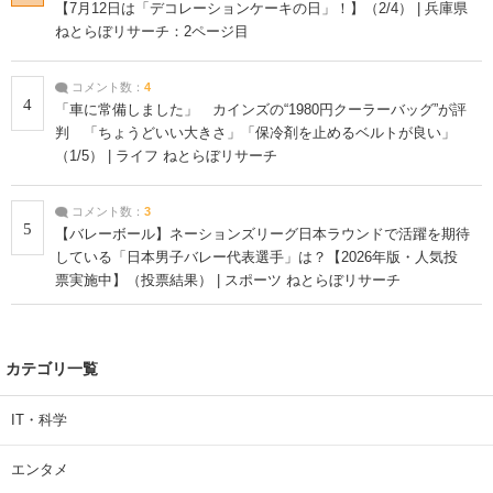
【7月12日は「デコレーションケーキの日」！】（2/4） | 兵庫県
ねとらぼリサーチ：2ページ目
コメント数：
4
4
「車に常備しました」 カインズの“1980円クーラーバッグ”が評
判 「ちょうどいい大きさ」「保冷剤を止めるベルトが良い」
（1/5） | ライフ ねとらぼリサーチ
コメント数：
3
5
【バレーボール】ネーションズリーグ日本ラウンドで活躍を期待
している「日本男子バレー代表選手」は？【2026年版・人気投
票実施中】（投票結果） | スポーツ ねとらぼリサーチ
カテゴリ一覧
IT・科学
エンタメ