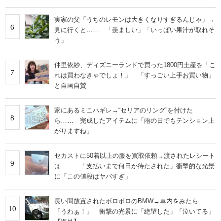
実家の父「うちのレモンは大きくなりすぎるんじゃ」→
6
見に行くと…… 「羨ましい」「いっぱい果汁が取れそ
う」
仲里依紗、ディズニーランドで買った1800円土産を「こ
7
れは買わなきゃでしょ！」 「すっごい上手お買い物」
と自画自賛
家にあるミニハギレ→“セリアのリング”を付けた
8
ら…… 完成したアイテムに「雨の日でもテンション上
がりますね」
セカストに50着以上の服を買取依頼→渡されたレシート
9
は…… 「支払いまで何日か待たされた」衝撃的な光景
に「この値段はヤバすぎ」
長い間放置されたボロボロのBMW→車内をみたら ……
10
「うわぁ！」 衝撃の光景に「絶望した」「泣いてる」