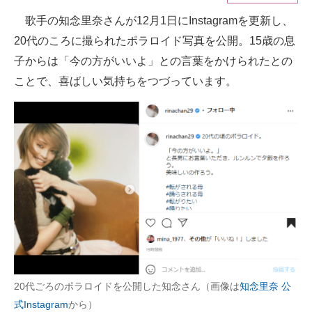
歌手の知念里奈さんが12月1日にInstagramを更新し、
ITの今と未来を見通す
20代のころに撮られたポラロイド写真を公開。15歳の息
スマホと通信の最新トレンド
子からは「今の方がいいよ」との言葉をかけられたとの
ことで、喜ばしい気持ちをつづっています。
進化するPCとデバイスの未来
好きが集まる 比べて選べる
ビジネスと働き方のヒント
AI活用のいまが分かる
企業ITのトレンドを詳説
経営リーダーのコミュニティ
マーケ×ITの今がよく分かる
20代ごろのポラロイドを公開した知念さん（画像は
知念里奈 公
ITエンジニア向け専門サイト
式Instagram
から）