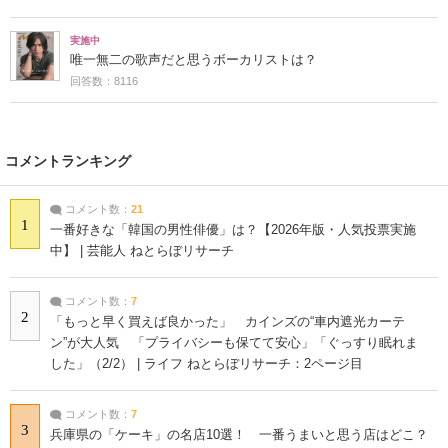
実施中
唯一無二の歌声だと思うボーカリストは？
回答数：8116
コメントランキング
コメント数：
21
1
一番好きな「韓国の男性俳優」は？【2026年版・人気投票実施
中】 | 芸能人 ねとらぼリサーチ
コメント数：
7
2
「もっと早く買えば良かった」 カインズの“車内遮光カーテ
ン”が大人気 「プライバシーも保てて安心」「ぐっすり眠れま
した」（2/2） | ライフ ねとらぼリサーチ：2ページ目
コメント数：
7
3
兵庫県の「ケーキ」の名店10選！ 一番うまいと思う店はどこ？