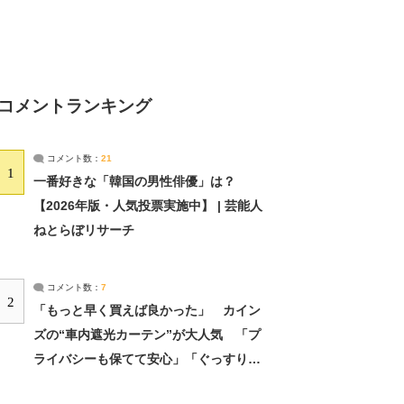
コメントランキング
コメント数：
21
1
一番好きな「韓国の男性俳優」は？
【2026年版・人気投票実施中】 | 芸能人
ねとらぼリサーチ
コメント数：
7
2
「もっと早く買えば良かった」 カイン
ズの“車内遮光カーテン”が大人気 「プ
ライバシーも保てて安心」「ぐっすり眠
れました」（2/2） | ライフ ねとらぼリ