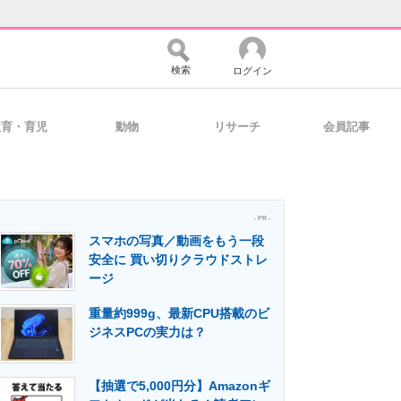
検索
ログイン
教育・育児
動物
リサーチ
会員記事
バイスの未来
好きが集まる 比べて選べる
- PR -
スマホの写真／動画をもう一段
コミュニティ
マーケ×ITの今がよく分かる
安全に 買い切りクラウドストレ
ージ
重量約999g、最新CPU搭載のビ
・活用を支援
ジネスPCの実力は？
【抽選で5,000円分】Amazonギ