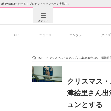
🎁 Switch 2もあたる！ プレゼントキャンペーン実施中！
メディア
TOP
ニュース
エンタメ
クイズ
注目記事を集めた総合ページ
ITの今
TOP
>
クリスマス・エクスプレス以来33年ぶり 深津絵
ビジネスと働き方のヒント
AI活用
クリスマス・
津絵里さん出
ITエンジニア向け専門サイト
企業向けI
ュンとする