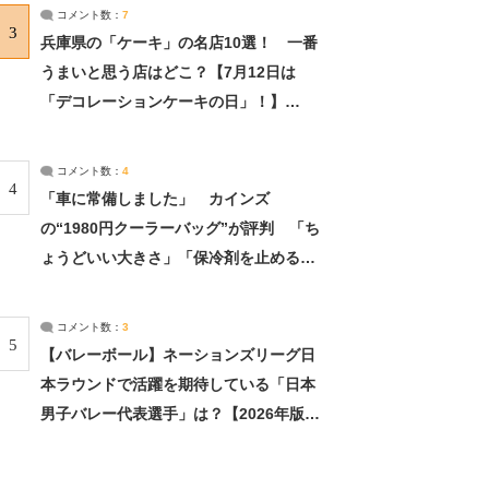
サーチ：2ページ目
コメント数：
7
3
兵庫県の「ケーキ」の名店10選！ 一番
うまいと思う店はどこ？【7月12日は
「デコレーションケーキの日」！】
（2/4） | 兵庫県 ねとらぼリサーチ：2ペ
ージ目
コメント数：
4
4
「車に常備しました」 カインズ
の“1980円クーラーバッグ”が評判 「ち
ょうどいい大きさ」「保冷剤を止めるベ
ルトが良い」（1/5） | ライフ ねとらぼ
リサーチ
コメント数：
3
5
【バレーボール】ネーションズリーグ日
本ラウンドで活躍を期待している「日本
男子バレー代表選手」は？【2026年版・
人気投票実施中】（投票結果） | スポー
ツ ねとらぼリサーチ