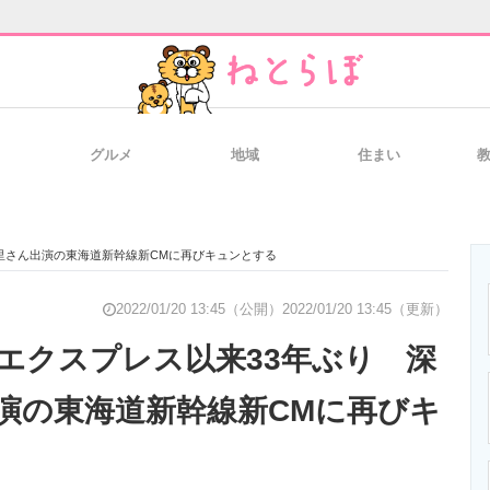
グルメ
地域
住まい
と未来を見通す
スマホと通信の最新トレンド
進化するPCとデ
里さん出演の東海道新幹線新CMに再びキュンとする
のいまが分かる
企業ITのトレンドを詳説
経営リーダーの
2022/01/20 13:45（公開）
2022/01/20 13:45（更新）
エクスプレス以来33年ぶり 深
演の東海道新幹線新CMに再びキ
T製品の総合サイト
IT製品の技術・比較・事例
製造業のIT導入