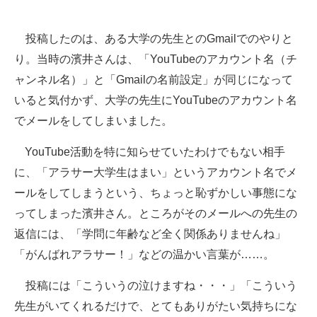
企業向けIT製品の総合サイト
投稿したのは、ある大学の先生とのGmailでのやりと
IT製品の技術・比較・事例
り。当時の濱井さんは、「YouTubeのアカウント名（チ
製造業のIT導入・活用を支援
ャンネル名）」と「Gmailの名前設定」が同じになって
いると気付かず、大学の先生にYouTubeのアカウント名
モノづくり技術者専門サイト
でメールをしてしまいました。
エレクトロニクス専門サイト
YouTube活動を特に知らせていたわけでもない相手
電子設計の基本と応用
に、「アラサー大学生はまい」というアカウント名でメ
ールをしてしまうという、ちょっと恥ずかしい事態にな
エネルギーの専門メディア
ってしまった濱井さん。ところがそのメールへの先生の
建設×テクノロジーの最前線
返信には、「学問に年齢など全く関係ありませんね」
「がんばれアラサー！」などの温かい言葉が……。
ちょっと気になるネットの話題
投稿には「こういうの泣けますね・・・」「こういう
先生がいてくれるだけで、とてもありがたい気持ちにな