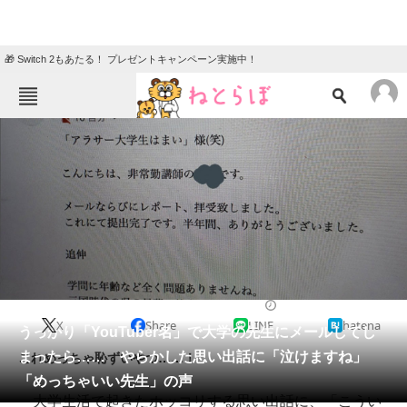
🎁 Switch 2もあたる！ プレゼントキャンペーン実施中！
ねとらぼメニュー
TOP
ニュース
エンタメ
クイズ
グルメ
地域
住まい
教育・育児
動物
リサーチ
2022/02/03 14:38（公開）
X
Share
LINE
hatena
会員記事
うっかり「YouTuber名」で大学の先生にメールしてし
まったら…… やらかした思い出話に「泣けますね」
これめっちゃ恥ずいやつ……！
メディア
「めっちゃいい先生」の声
大学生活で起きたホッコリする思い出話に、「こうい
注目記事を集めた総合ページ