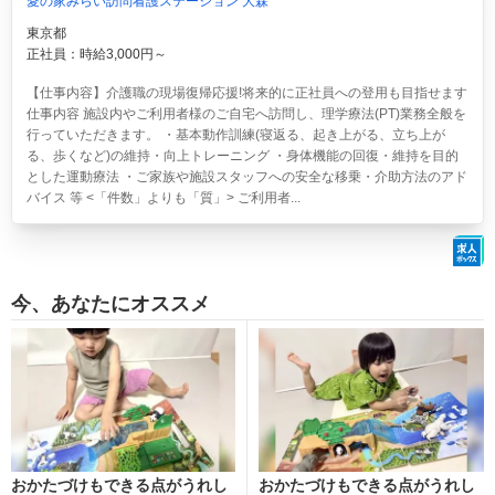
愛の家みらい訪問看護ステーション 大森
東京都
正社員：時給3,000円～
【仕事内容】介護職の現場復帰応援!将来的に正社員への登用も目指せます
仕事内容 施設内やご利用者様のご自宅へ訪問し、理学療法(PT)業務全般を
行っていただきます。 ・基本動作訓練(寝返る、起き上がる、立ち上が
る、歩くなど)の維持・向上トレーニング ・身体機能の回復・維持を目的
とした運動療法 ・ご家族や施設スタッフへの安全な移乗・介助方法のアド
バイス 等 <「件数」よりも「質」> ご利用者...
今、あなたにオススメ
おかたづけもできる点がうれし
おかたづけもできる点がうれし