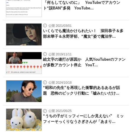
「何もしてないのに」 YouTubeでアカウン
ト“誤BAN”多発 YouTube...
公開 2021/03/01
いくらでも魔法かけられたい！ 深田恭子＆多
部未華子＆永野芽郁、“魔女”姿で魔法学...
公開 2019/11/11
絵文字の連打が原因か 人気YouTuberのファン
が多数アカウント停止 YouT...
公開 2024/10/18
“昭和の先生”を再現した衝撃的あるあるが話
題 恐怖のビックリ行動に「嘘みたいだけ...
公開 2021/05/25
“うちの子がミッフィーにしか見えない” ミッ
フィーそっくりなうさぎさんが「あまり...