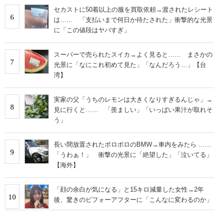
セカストに50着以上の服を買取依頼→渡されたレシート
6
は…… 「支払いまで何日か待たされた」衝撃的な光景
に「この値段はヤバすぎ」
スーパーで売られたスイカ→よく見ると…… まさかの
7
光景に「なにこれ初めて見た」「なんだろう…」【台
湾】
実家の父「うちのレモンは大きくなりすぎるんじゃ」→
8
見に行くと…… 「羨ましい」「いっぱい果汁が取れそ
う」
長い間放置されたボロボロのBMW→車内をみたら ……
9
「うわぁ！」 衝撃の光景に「絶望した」「泣いてる」
【海外】
「顔の余白が気になる」と15キロ減量した女性→2年
10
後、驚きのビフォーアフターに「こんなに変わるのか」