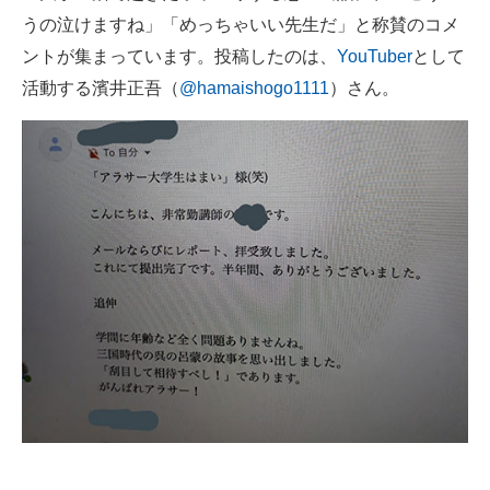
うの泣けますね」「めっちゃいい先生だ」と称賛のコメ
ITの今と未来を見通す
ントが集まっています。投稿したのは、
YouTuber
として
活動する濱井正吾（
@hamaishogo1111
）さん。
スマホと通信の最新トレンド
進化するPCとデバイスの未来
好きが集まる 比べて選べる
ビジネスと働き方のヒント
AI活用のいまが分かる
企業ITのトレンドを詳説
経営リーダーのコミュニティ
マーケ×ITの今がよく分かる
ITエンジニア向け専門サイト