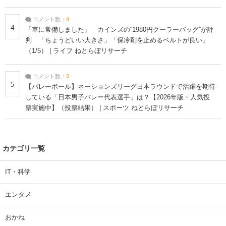
コメント数：
4
4
「車に常備しました」 カインズの“1980円クーラーバッグ”が評
判 「ちょうどいい大きさ」「保冷剤を止めるベルトが良い」
（1/5） | ライフ ねとらぼリサーチ
コメント数：
3
5
【バレーボール】ネーションズリーグ日本ラウンドで活躍を期待
している「日本男子バレー代表選手」は？【2026年版・人気投
票実施中】（投票結果） | スポーツ ねとらぼリサーチ
カテゴリ一覧
IT・科学
エンタメ
おかね