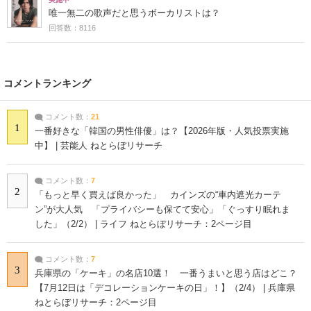
唯一無二の歌声だと思うボーカリストは？
回答数：8116
コメントランキング
コメント数：
21
1
一番好きな「韓国の男性俳優」は？【2026年版・人気投票実施
中】 | 芸能人 ねとらぼリサーチ
コメント数：
7
2
「もっと早く買えば良かった」 カインズの“車内遮光カーテ
ン”が大人気 「プライバシーも保てて安心」「ぐっすり眠れま
した」（2/2） | ライフ ねとらぼリサーチ：2ページ目
コメント数：
7
3
兵庫県の「ケーキ」の名店10選！ 一番うまいと思う店はどこ？
【7月12日は「デコレーションケーキの日」！】（2/4） | 兵庫県
ねとらぼリサーチ：2ページ目