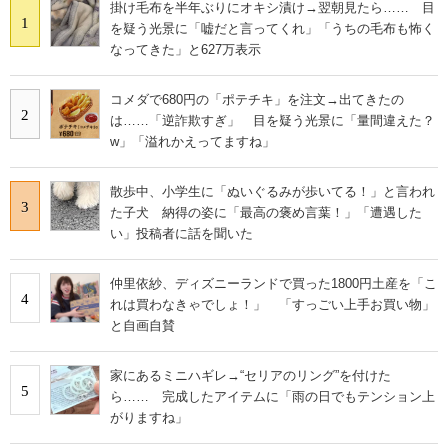
掛け毛布を半年ぶりにオキシ漬け→翌朝見たら…… 目
1
を疑う光景に「嘘だと言ってくれ」「うちの毛布も怖く
なってきた」と627万表示
コメダで680円の「ポテチキ」を注文→出てきたの
2
は……「逆詐欺すぎ」 目を疑う光景に「量間違えた？
w」「溢れかえってますね」
散歩中、小学生に「ぬいぐるみが歩いてる！」と言われ
3
た子犬 納得の姿に「最高の褒め言葉！」「遭遇した
い」投稿者に話を聞いた
仲里依紗、ディズニーランドで買った1800円土産を「こ
4
れは買わなきゃでしょ！」 「すっごい上手お買い物」
と自画自賛
家にあるミニハギレ→“セリアのリング”を付けた
5
ら…… 完成したアイテムに「雨の日でもテンション上
がりますね」