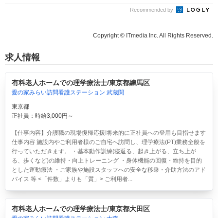
Recommended by
Copyright © ITmedia Inc. All Rights Reserved.
求人情報
有料老人ホームでの理学療法士/東京都練馬区
愛の家みらい訪問看護ステーション 武蔵関
東京都
正社員：時給3,000円～
【仕事内容】介護職の現場復帰応援!将来的に正社員への登用も目指せます
仕事内容 施設内やご利用者様のご自宅へ訪問し、理学療法(PT)業務全般を
行っていただきます。 ・基本動作訓練(寝返る、起き上がる、立ち上が
る、歩くなど)の維持・向上トレーニング ・身体機能の回復・維持を目的
とした運動療法 ・ご家族や施設スタッフへの安全な移乗・介助方法のアド
バイス 等 <「件数」よりも「質」> ご利用者...
有料老人ホームでの理学療法士/東京都大田区