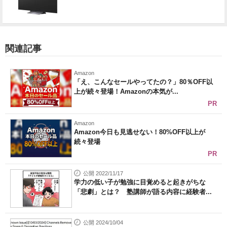
関連記事
Amazon
「え、こんなセールやってたの？」80％OFF以
上が続々登場！Amazonの本気が...
PR
Amazon
Amazon今日も見逃せない！80%OFF以上が
続々登場
PR
公開 2022/11/17
学力の低い子が勉強に目覚めると起きがちな
「悲劇」とは？ 塾講師が語る内容に経験者...
公開 2024/10/04