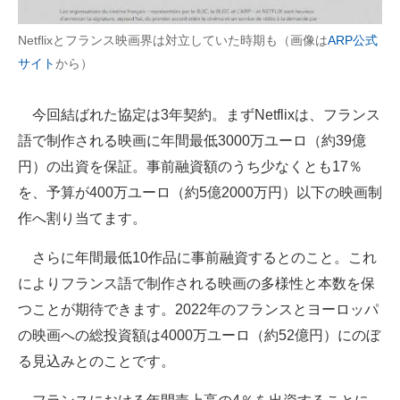
企業向けIT製品の総合サイト
Netflixとフランス映画界は対立していた時期も（画像は
ARP公式
IT製品の技術・比較・事例
サイト
から）
製造業のIT導入・活用を支援
今回結ばれた協定は3年契約。まずNetflixは、フランス
モノづくり技術者専門サイト
語で制作される映画に年間最低3000万ユーロ（約39億
円）の出資を保証。事前融資額のうち少なくとも17％
エレクトロニクス専門サイト
を、予算が400万ユーロ（約5億2000万円）以下の映画制
電子設計の基本と応用
作へ割り当てます。
エネルギーの専門メディア
さらに年間最低10作品に事前融資するとのこと。これ
によりフランス語で制作される映画の多様性と本数を保
建設×テクノロジーの最前線
つことが期待できます。2022年のフランスとヨーロッパ
ちょっと気になるネットの話題
の映画への総投資額は4000万ユーロ（約52億円）にのぼ
る見込みとのことです。