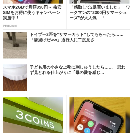
スマホ2GBで月額850円～ 格安
「感動して2足買いました」 ワ
SIMをお得に使うキャンペーン
ークマンの“2300円サマーシュ
実施中！
ーズ”が大人気 「...
PR(IIJmio)
トイプー2匹を“サマーカット”してもらったら……
「唐揚げだww」通行人に二度見さ...
子ども用の小さな上靴に刺しゅうしたら…… 思わ
ず見とれる仕上がりに「母の愛を感じ...