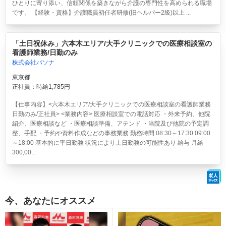
ひとりに寄り添い、信頼関係を築きながら介護の専門性を高められる職場
です。 【経験・資格】介護職員初任者研修(旧ヘルパー2級)以上 ...
「土日祝休み」六本木エリア/大手クリニックでの医療相談室の
看護師業務/日勤のみ
株式会社パソナ
東京都
正社員：時給1,785円
【仕事内容】<六本木エリア/大手クリニックでの医療相談室の看護師業務
日勤のみ/正社員> <業務内容> 医療相談室での電話対応 ・外来予約、他院
紹介、医療相談など ・医療相談準備、アテンド ・当院及び他院の予定調
整、手配 ・予約や資料作成などの事務業務 勤務時間 08:30～17:30 09:00
～18:00 基本的に平日勤務 状況により土日勤務の可能性あり 給与 月給
300,00...
今、あなたにオススメ