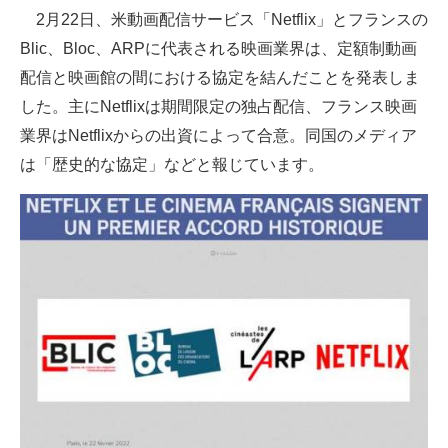
2月22日、米動画配信サービス「Netflix」とフランスの
ITの今と未来を見通す
Blic、Bloc、ARPに代表される映画業界は、定額制動画
配信と映画館の間における協定を結んだことを発表しま
スマホと通信の最新トレンド
した。主にNetflixは期間限定の独占配信、フランス映画
進化するPCとデバイスの未来
業界はNetflixからの出資によって合意。同国のメディア
は「歴史的な協定」などと報じています。
好きが集まる 比べて選べる
ビジネスと働き方のヒント
AI活用のいまが分かる
企業ITのトレンドを詳説
経営リーダーのコミュニティ
マーケ×ITの今がよく分かる
ITエンジニア向け専門サイト