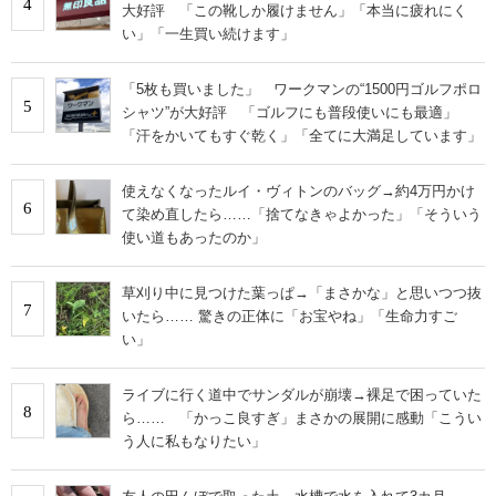
4
大好評 「この靴しか履けません」「本当に疲れにく
い」「一生買い続けます」
「5枚も買いました」 ワークマンの“1500円ゴルフポロ
5
シャツ”が大好評 「ゴルフにも普段使いにも最適」
「汗をかいてもすぐ乾く」「全てに大満足しています」
使えなくなったルイ・ヴィトンのバッグ→約4万円かけ
6
て染め直したら……「捨てなきゃよかった」「そういう
使い道もあったのか」
草刈り中に見つけた葉っぱ→「まさかな」と思いつつ抜
7
いたら…… 驚きの正体に「お宝やね」「生命力すご
い」
ライブに行く道中でサンダルが崩壊→裸足で困っていた
8
ら…… 「かっこ良すぎ」まさかの展開に感動「こうい
う人に私もなりたい」