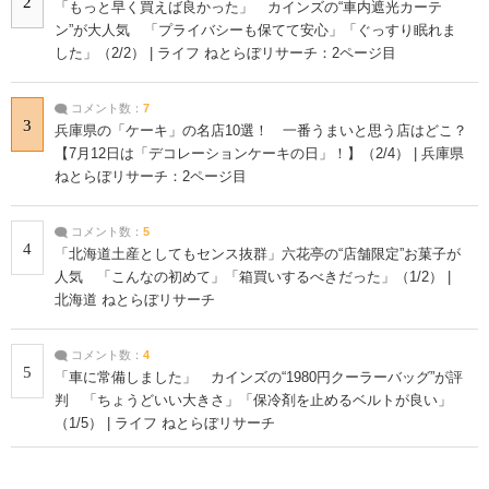
2
「もっと早く買えば良かった」 カインズの“車内遮光カーテ
ン”が大人気 「プライバシーも保てて安心」「ぐっすり眠れま
した」（2/2） | ライフ ねとらぼリサーチ：2ページ目
コメント数：
7
3
兵庫県の「ケーキ」の名店10選！ 一番うまいと思う店はどこ？
【7月12日は「デコレーションケーキの日」！】（2/4） | 兵庫県
ねとらぼリサーチ：2ページ目
コメント数：
5
4
「北海道土産としてもセンス抜群」六花亭の“店舗限定”お菓子が
人気 「こんなの初めて」「箱買いするべきだった」（1/2） |
北海道 ねとらぼリサーチ
コメント数：
4
5
「車に常備しました」 カインズの“1980円クーラーバッグ”が評
判 「ちょうどいい大きさ」「保冷剤を止めるベルトが良い」
（1/5） | ライフ ねとらぼリサーチ