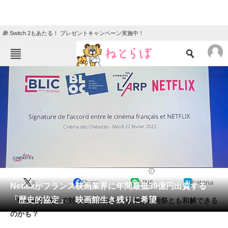
🎁 Switch 2もあたる！ プレゼントキャンペーン実施中！
ねとらぼメニュー
TOP
ニュース
エンタメ
クイズ
グルメ
地域
住まい
教育・育児
動物
リサーチ
2022/02/24 14:33（公開）
X
Share
LINE
hatena
会員記事
Netflixがフランス映画業界に年間最低39億円出資する
「歴史的協定」 映画館生き残りに希望
「Netflix問題」で対立していたカンヌ国際映画祭とも和解できる
メディア
のかも？
注目記事を集めた総合ページ