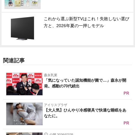
これから選ぶ新型TVはこれ！失敗しない選び
方と、2026年夏の一押しモデル
関連記事
森永乳業
「気になっていた認知機能が菌で…」森永が開
発。感動の70代続出
PR
アイリスプラザ
【大人気】ひんやり冷感寝具で快適な睡眠をあ
なたに。
PR
公開 2026/07/25