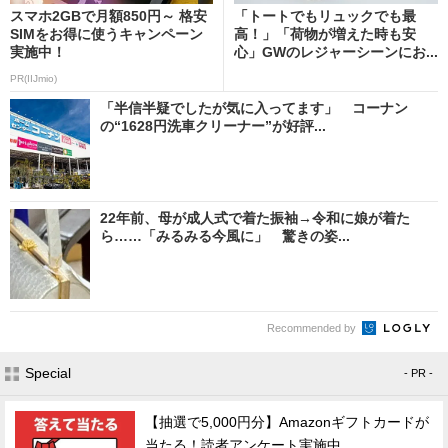
スマホ2GBで月額850円～ 格安
「トートでもリュックでも最
SIMをお得に使うキャンペーン
高！」「荷物が増えた時も安
実施中！
心」GWのレジャーシーンにお...
PR(IIJmio)
「半信半疑でしたが気に入ってます」 コーナン
の“1628円洗車クリーナー”が好評...
22年前、母が成人式で着た振袖→令和に娘が着た
ら……「みるみる今風に」 驚きの姿...
Recommended by
Special
- PR -
【抽選で5,000円分】Amazonギフトカードが
当たる！読者アンケート実施中