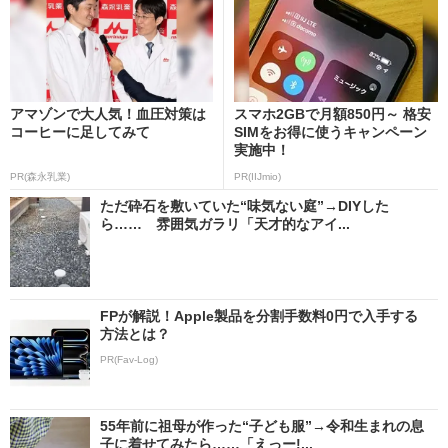
アマゾンで大人気！血圧対策は
スマホ2GBで月額850円～ 格安
コーヒーに足してみて
SIMをお得に使うキャンペーン
実施中！
PR(森永乳業)
PR(IIJmio)
ただ砕石を敷いていた“味気ない庭”→DIYした
ら…… 雰囲気ガラリ「天才的なアイ...
FPが解説！Apple製品を分割手数料0円で入手する
方法とは？
PR(Fav-Log)
55年前に祖母が作った“子ども服”→令和生まれの息
子に着せてみたら……「えっー!...