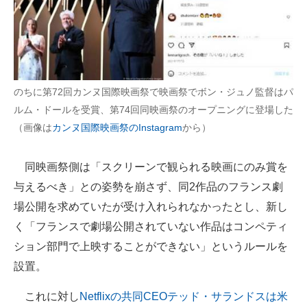
のちに第72回カンヌ国際映画祭で映画祭でボン・ジュノ監督はパ
ルム・ドールを受賞、第74回同映画祭のオープニングに登場した
（画像は
カンヌ国際映画祭のInstagram
から）
同映画祭側は「スクリーンで観られる映画にのみ賞を
与えるべき」との姿勢を崩さず、同2作品のフランス劇
場公開を求めていたが受け入れられなかったとし、新し
く「フランスで劇場公開されていない作品はコンペティ
ション部門で上映することができない」というルールを
設置。
これに対し
Netflixの共同CEOテッド・サランドスは米