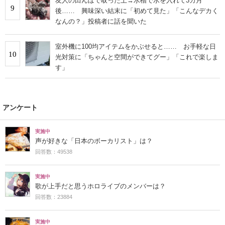
友人の田んぼで取った土→水槽で水を入れて3カ月
9
後…… 興味深い結末に「初めて見た」「こんなデカく
なんの？」投稿者に話を聞いた
室外機に100均アイテムをかぶせると…… お手軽な日
10
光対策に「ちゃんと空間ができてグー」「これで楽しま
す」
アンケート
実施中
声が好きな「日本のボーカリスト」は？
回答数：49538
実施中
歌が上手だと思うホロライブのメンバーは？
回答数：23884
実施中