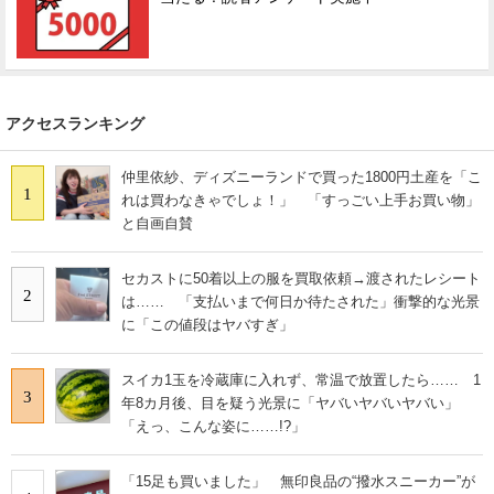
アクセスランキング
仲里依紗、ディズニーランドで買った1800円土産を「こ
1
れは買わなきゃでしょ！」 「すっごい上手お買い物」
と自画自賛
セカストに50着以上の服を買取依頼→渡されたレシート
2
は…… 「支払いまで何日か待たされた」衝撃的な光景
に「この値段はヤバすぎ」
スイカ1玉を冷蔵庫に入れず、常温で放置したら…… 1
3
年8カ月後、目を疑う光景に「ヤバいヤバいヤバい」
「えっ、こんな姿に……!?」
「15足も買いました」 無印良品の“撥水スニーカー”が