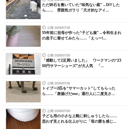
ただ砕石を敷いていた“味気ない庭”→DIYした
ら…… 雰囲気ガラリ「天才的なアイ...
公開 2026/07/28
55年前に祖母が作った“子ども服”→令和生まれ
の息子に着せてみたら……「えっー!...
公開 2026/07/28
「感動して2足買いました」 ワークマンの“23
00円サマーシューズ”が大人気 「...
公開 2026/07/28
トイプー2匹を“サマーカット”してもらった
ら……「唐揚げだww」通行人に二度見さ...
公開 2026/07/28
子ども用の小さな上靴に刺しゅうしたら……
思わず見とれる仕上がりに「母の愛を感じ...