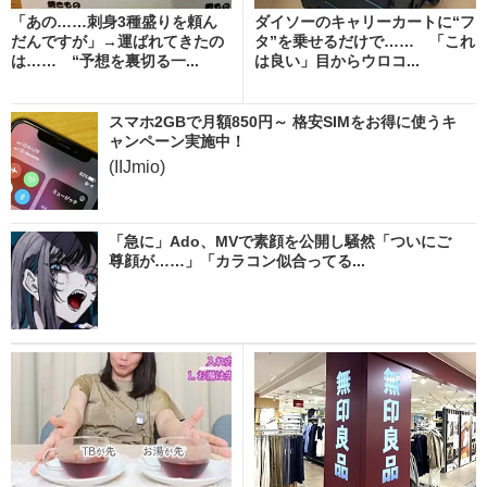
「あの……刺身3種盛りを頼ん
ダイソーのキャリーカートに“フ
だんですが」→運ばれてきたの
タ”を乗せるだけで…… 「これ
は…… “予想を裏切る一...
は良い」目からウロコ...
スマホ2GBで月額850円～ 格安SIMをお得に使うキ
ャンペーン実施中！
(IIJmio)
「急に」Ado、MVで素顔を公開し騒然「ついにご
尊顔が……」「カラコン似合ってる...